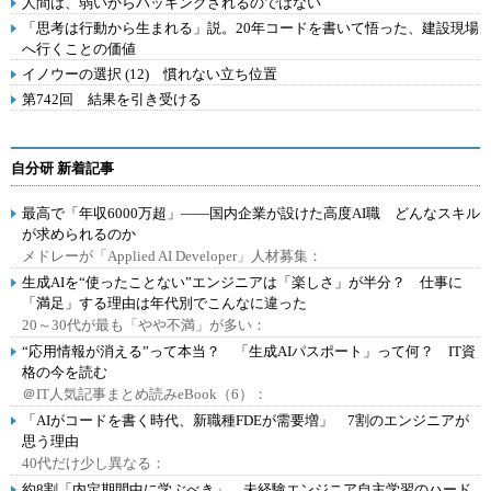
人間は、弱いからハッキングされるのではない
「思考は行動から生まれる」説。20年コードを書いて悟った、建設現場
へ行くことの価値
イノウーの選択 (12) 慣れない立ち位置
第742回 結果を引き受ける
自分研 新着記事
最高で「年収6000万超」――国内企業が設けた高度AI職 どんなスキル
が求められるのか
メドレーが「Applied AI Developer」人材募集：
生成AIを“使ったことない”エンジニアは「楽しさ」が半分？ 仕事に
「満足」する理由は年代別でこんなに違った
20～30代が最も「やや不満」が多い：
“応用情報が消える”って本当？ 「生成AIパスポート」って何？ IT資
格の今を読む
＠IT人気記事まとめ読みeBook（6）：
「AIがコードを書く時代、新職種FDEが需要増」 7割のエンジニアが
思う理由
40代だけ少し異なる：
約8割「内定期間中に学ぶべき」 未経験エンジニア自主学習のハード