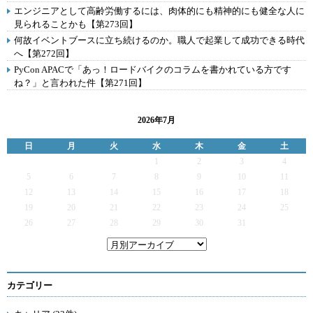
エンジニアとして高齢労働するには、肉体的にも精神的にも健全な人に
見られることかも【第273回】
何故イベントブースに立ち続けるのか。職人で起業して成功できる時代
へ【第272回】
PyCon APACで「あっ！ロードバイクのコラムを書かれている方です
ね？」と言われた件【第271回】
2026年7月
日
月
火
水
木
金
土
1
2
3
4
5
6
7
8
9
10
11
12
13
14
15
16
17
18
19
20
21
22
23
24
25
26
27
28
29
30
31
カテゴリー