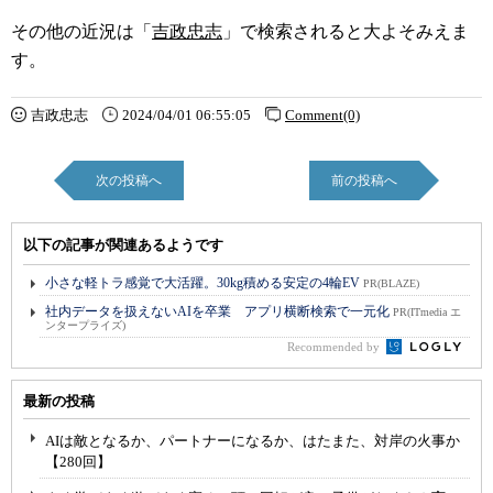
その他の近況は「
吉政忠志
」で検索されると大よそみえま
す。
吉政忠志
2024/04/01 06:55:05
Comment(0)
次の投稿へ
前の投稿へ
以下の記事が関連あるようです
小さな軽トラ感覚で大活躍。30kg積める安定の4輪EV
PR(BLAZE)
社内データを扱えないAIを卒業 アプリ横断検索で一元化
PR(ITmedia エ
ンタープライズ)
Recommended by
最新の投稿
AIは敵となるか、パートナーになるか、はたまた、対岸の火事か
【280回】