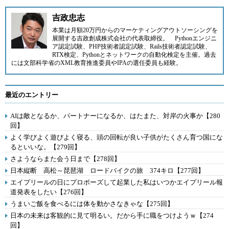
吉政忠志
本業は月額20万円からのマーケティングアウトソーシングを
展開する
吉政創成株式会社
の代表取締役。
Pythonエンジニ
ア認定試験、PHP技術者認定試験、Rails技術者認定試験、
RTX検定、Pythonとネットワークの自動化検定を主催。過去
には文部科学省のXML教育推進委員やIPAの選任委員も経験。
最近のエントリー
AIは敵となるか、パートナーになるか、はたまた、対岸の火事か【280
回】
よく学びよく遊びよく寝る、頭の回転が良い子供がたくさん育つ国にな
るといいな。【279回】
さようならまた会う日まで【278回】
日本縦断 高松～琵琶湖 ロードバイクの旅 374キロ【277回】
エイプリールの日にプロポーズして起業した私はいつかエイプリール報
道発表をしたい【276回】
うまいご飯を食べるには体を動かさなきゃな【275回】
日本の未来は客観的に見て明るい。だから手に職をつけようｗ【274
回】