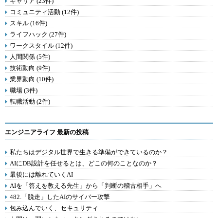
キャリア (23件)
コミュニティ活動 (12件)
スキル (16件)
ライフハック (27件)
ワークスタイル (12件)
人間関係 (5件)
技術動向 (9件)
業界動向 (10件)
職場 (3件)
転職活動 (2件)
エンジニアライフ 最新の投稿
私たちはデジタル世界で生きる準備ができているのか？
AIにDB設計を任せるとは、どこの何のことなのか？
最後には離れていくAI
AIを「答えを教える先生」から「判断の稽古相手」へ
482.「脱走」したAIのサイバー攻撃
包み込んでいく、セキュリティ