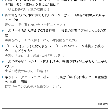
ル2位「モチベ維持」を超えた1位は？
「やる必要ない」派の理由とは：
富士通を抜いて2位に躍進したITベンダーは？ IT業界の就職人気企業
トップ20
夏休みに振り返る2026年上半期ニュース：
「AI活用する新人増えてOJT負担増」 複数の調査で露呈した現場の苦
悩
重要なのは「AIに代替されにくい本質的な自走力」：
「Excel好き」では進化できない、「Excel/CSVでデータ連携」が残る
今、AIをどう使うか
今週の「＠IT」よく読まれた記事“10選”：
「AIで何を変えたの？」と問われる今、転職で年収が上がる人／上がら
ない人
生成AI時代の年収向上戦略（3）：
ネットワークエンジニア、社内SEって実は「稼げる仕事」？ IT職種別
の“単価”に明暗
ITフリーランスの平均単価ランキング：
利用規約