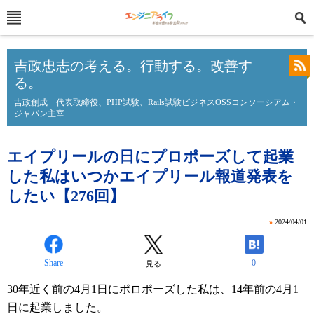
吉政忠志の考える。行動する。改善す
る。
吉政創成 代表取締役、PHP試験、Rails試験ビジネスOSSコンソーシアム・
ジャパン主宰
エイプリールの日にプロポーズして起業
した私はいつかエイプリール報道発表を
したい【276回】
»
2024/04/01
Share
0
見る
30年近く前の4月1日にポロポーズした私は、14年前の4月1
日に起業しました。