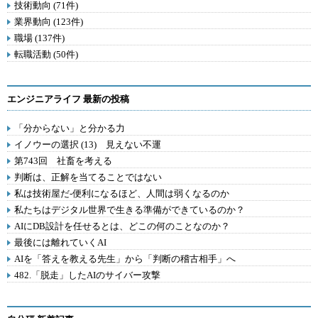
技術動向 (71件)
業界動向 (123件)
職場 (137件)
転職活動 (50件)
エンジニアライフ 最新の投稿
「分からない」と分かる力
イノウーの選択 (13) 見えない不運
第743回 社畜を考える
判断は、正解を当てることではない
私は技術屋だ-便利になるほど、人間は弱くなるのか
私たちはデジタル世界で生きる準備ができているのか？
AIにDB設計を任せるとは、どこの何のことなのか？
最後には離れていくAI
AIを「答えを教える先生」から「判断の稽古相手」へ
482.「脱走」したAIのサイバー攻撃