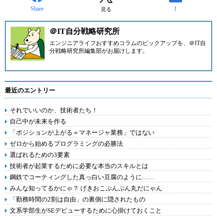
Share
1
見る
＠IT自分戦略研究所
エンジニアライフおすすめコラムのピックアップを、
＠IT自
分戦略研究所編集部
がお届けします。
最近のエントリー
それでいいのか、技術者たち！
自己中が未来を作る
「ポジションが上がる＝マネージャ業務」ではない
ゼロから始めるプログラミングの必勝法
選ばれるための3要素
技術者が起業するために必要な本当のスキルとは
鋼鉄でコーティングした真っ白い豆腐のように……
みんな知ってるかにゃ？ げきおこぷんぷん丸だにゃん
「勤務時間の2割は自由」の裏側に隠されたもの
文系学部生がSEデビューするために心掛けておくこと