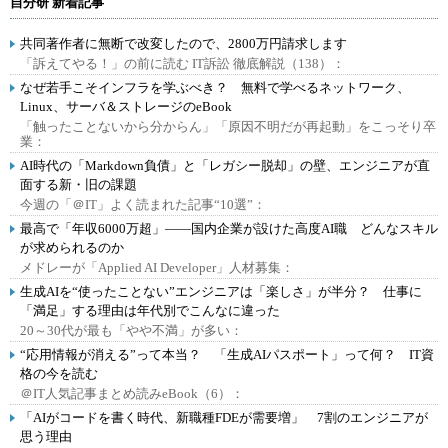
自分研 新着記事
共同著作者に無断で改変したので、2800万円請求します
「訴えてやる！」の前に読む IT訴訟 徹底解説（138）：
なぜ若手こそインフラを学ぶべき？ 無料で学べるネットワーク、
Linux、サーバ＆ストレージのeBook
「触ったことないから分からん」「原因不明だが再起動」をこっそり卒
業：
AI時代の「Markdown負債」と「レガシー脱却」の壁、エンジニアが直
面する新・旧の課題
今週の「＠IT」よく読まれた記事“10選”：
最高で「年収6000万超」――国内企業が設けた高度AI職 どんなスキル
が求められるのか
メドレーが「Applied AI Developer」人材募集：
生成AIを“使ったことない”エンジニアは「楽しさ」が半分？ 仕事に
「満足」する理由は年代別でこんなに違った
20～30代が最も「やや不満」が多い：
“応用情報が消える”って本当？ 「生成AIパスポート」って何？ IT資
格の今を読む
＠IT人気記事まとめ読みeBook（6）：
「AIがコードを書く時代、新職種FDEが需要増」 7割のエンジニアが
思う理由