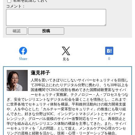
名前を記憶しておく
コメント：
Share
0
見る
蓮見祥子
人間を置いてきぼりにしないサイバーセキュリティを目指し
て20年以上にわたりデジタル分野に携わり、うち10年以上を
国連機関でCISOの役割を務めてきた国際経験豊富なサイバ
ーセキュリティ実務家。テクノロジー・人・プロセスをつな
ぎ、安全でレジリエントなデジタル社会を築くことを情熱とし、これまで
に世界各地でセキュリティ体制を構築。平和維持活動向けの能力開発支援
や、人を中心とした「カルチャー変革型セキュリティ」の推進にも取り組
んできた。好きな分野はSOC、インシデントマネジメントとサイバーフォ
レンジック。グローバル規模のサイバー攻撃対応をリードし、再発防止と
学びを組み込んだレジリエンス体制の構築を主導してきた。また、サイバ
ーセキュリティを「人の問題」として捉え、メンタルケアや心理カウンセ
リングの資格と経験を活かし、技術・心理・リーダーシップを融合。