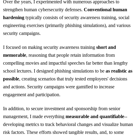
Over the years, I experimented with numerous approaches to
strengthen human cybersecurity defenses.
Conventional human
hardening
typically consists of security awareness training, social
engineering exercises (primarily phishing simulations), and various
security campaigns.
I focused on making security awareness training
short and
memorable
, reasoning that people retain information from
compelling movies and impactful speeches far better than lengthy
school lectures. I designed phishing simulations to be
as realistic as
possible
, creating scenarios that truly tested employees' decisions
and actions. Security campaigns were gamified to increase
engagement and participation.
In addition, to secure investment and sponsorship from senior
management, I made everything
measurable and quantifiable
--
developing metrics to track behavioral changes and visualize human
risk factors. These efforts showed tangible results, and, to some