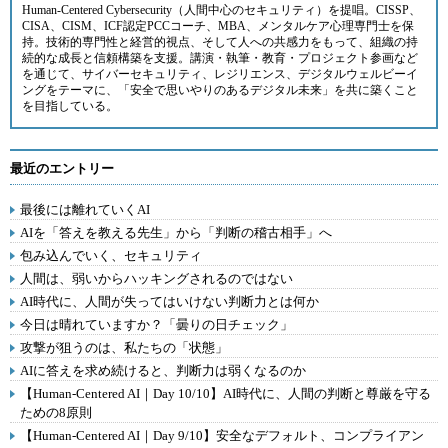
Human-Centered Cybersecurity（人間中心のセキュリティ）を提唱。CISSP、
CISA、CISM、ICF認定PCCコーチ、MBA、メンタルケア心理専門士を保
持。技術的専門性と経営的視点、そして人への共感力をもって、組織の持
続的な成長と信頼構築を支援。講演・執筆・教育・プロジェクト参画など
を通じて、サイバーセキュリティ、レジリエンス、デジタルウェルビーイ
ングをテーマに、「安全で思いやりのあるデジタル未来」を共に築くこと
を目指している。
最近のエントリー
最後には離れていくAI
AIを「答えを教える先生」から「判断の稽古相手」へ
包み込んでいく、セキュリティ
人間は、弱いからハッキングされるのではない
AI時代に、人間が失ってはいけない判断力とは何か
今日は晴れていますか？「曇りの日チェック」
攻撃が狙うのは、私たちの「状態」
AIに答えを求め続けると、判断力は弱くなるのか
【Human-Centered AI｜Day 10/10】AI時代に、人間の判断と尊厳を守る
ための8原則
【Human-Centered AI｜Day 9/10】安全なデフォルト、コンプライアン