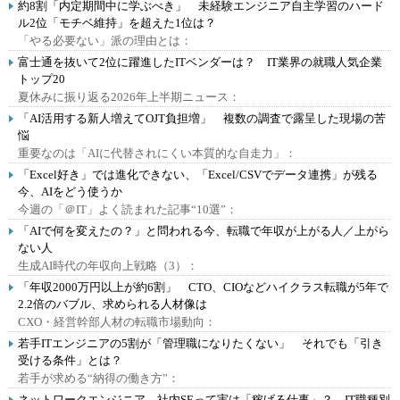
約8割「内定期間中に学ぶべき」 未経験エンジニア自主学習のハード
ル2位「モチベ維持」を超えた1位は？
「やる必要ない」派の理由とは：
富士通を抜いて2位に躍進したITベンダーは？ IT業界の就職人気企業
トップ20
夏休みに振り返る2026年上半期ニュース：
「AI活用する新人増えてOJT負担増」 複数の調査で露呈した現場の苦
悩
重要なのは「AIに代替されにくい本質的な自走力」：
「Excel好き」では進化できない、「Excel/CSVでデータ連携」が残る
今、AIをどう使うか
今週の「＠IT」よく読まれた記事“10選”：
「AIで何を変えたの？」と問われる今、転職で年収が上がる人／上がら
ない人
生成AI時代の年収向上戦略（3）：
「年収2000万円以上が約6割」 CTO、CIOなどハイクラス転職が5年で
2.2倍のバブル、求められる人材像は
CXO・経営幹部人材の転職市場動向：
若手ITエンジニアの5割が「管理職になりたくない」 それでも「引き
受ける条件」とは？
若手が求める“納得の働き方”：
ネットワークエンジニア、社内SEって実は「稼げる仕事」？ IT職種別