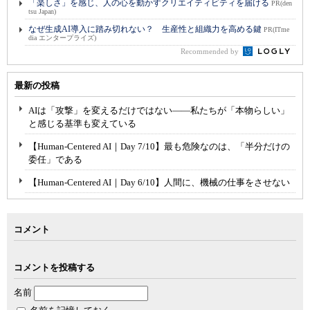
「楽しさ」を感じ、人の心を動かすクリエイティビティを届ける
PR(den
tsu Japan)
なぜ生成AI導入に踏み切れない？ 生産性と組織力を高める鍵
PR(ITme
dia エンタープライズ)
Recommended by
最新の投稿
AIは「攻撃」を変えるだけではない――私たちが「本物らしい」
と感じる基準も変えている
【Human-Centered AI｜Day 7/10】最も危険なのは、「半分だけの
委任」である
【Human-Centered AI｜Day 6/10】人間に、機械の仕事をさせない
コメント
コメントを投稿する
名前