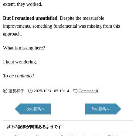
extent, they worked.
But I remained unsatisfied.
Despite the measurable
improvements, something fundamental was missing from this
approach.
What is missing here?
I kept wondering.
To be continued
蓮見祥子
2025/10/31 05:10:14
Comment(0)
次の投稿へ
前の投稿へ
以下の記事が関連あるようです