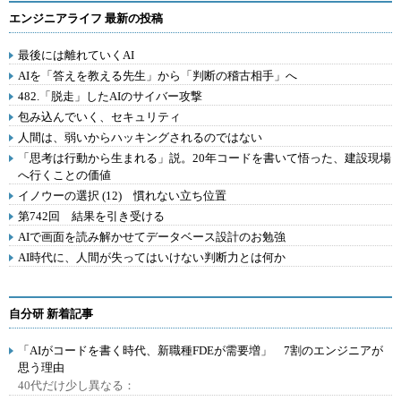
エンジニアライフ 最新の投稿
最後には離れていくAI
AIを「答えを教える先生」から「判断の稽古相手」へ
482.「脱走」したAIのサイバー攻撃
包み込んでいく、セキュリティ
人間は、弱いからハッキングされるのではない
「思考は行動から生まれる」説。20年コードを書いて悟った、建設現場
へ行くことの価値
イノウーの選択 (12) 慣れない立ち位置
第742回 結果を引き受ける
AIで画面を読み解かせてデータベース設計のお勉強
AI時代に、人間が失ってはいけない判断力とは何か
自分研 新着記事
「AIがコードを書く時代、新職種FDEが需要増」 7割のエンジニアが
思う理由
40代だけ少し異なる：