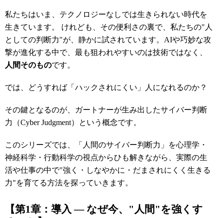
私たちはいま、テクノロジーなしでは生きられない時代を
生きています。
けれども、その便利さの裏で、私たちの
"
人
としての判断力
"
が、静かに試されています。
AI
や巧妙な攻
撃が進化する中で、最も狙われやすいのは技術ではなく、
人間そのもの
です。
では、どうすれば「ハックされにくい」人になれるのか？
その鍵となるのが、ガートナーが生み出したサイバー判断
力（
Cyber Judgment
）という概念です。
このシリーズでは、「人間のサイバー判断力」を心理学・
神経科学・行動科学の視点からひも解きながら、実際の生
活や仕事の中で
"
強く・しなやかに・だまされにくく生きる
力
"
を育てる方法を探っていきます。
【第
1
章：導入
―
なぜ今、
"
人間
"
を強くす