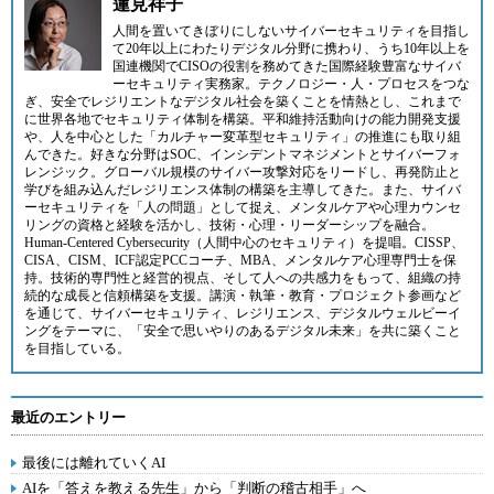
蓮見祥子
人間を置いてきぼりにしないサイバーセキュリティを目指し
て20年以上にわたりデジタル分野に携わり、うち10年以上を
国連機関でCISOの役割を務めてきた国際経験豊富なサイバ
ーセキュリティ実務家。テクノロジー・人・プロセスをつな
ぎ、安全でレジリエントなデジタル社会を築くことを情熱とし、これまで
に世界各地でセキュリティ体制を構築。平和維持活動向けの能力開発支援
や、人を中心とした「カルチャー変革型セキュリティ」の推進にも取り組
んできた。好きな分野はSOC、インシデントマネジメントとサイバーフォ
レンジック。グローバル規模のサイバー攻撃対応をリードし、再発防止と
学びを組み込んだレジリエンス体制の構築を主導してきた。また、サイバ
ーセキュリティを「人の問題」として捉え、メンタルケアや心理カウンセ
リングの資格と経験を活かし、技術・心理・リーダーシップを融合。
Human-Centered Cybersecurity（人間中心のセキュリティ）を提唱。CISSP、
CISA、CISM、ICF認定PCCコーチ、MBA、メンタルケア心理専門士を保
持。技術的専門性と経営的視点、そして人への共感力をもって、組織の持
続的な成長と信頼構築を支援。講演・執筆・教育・プロジェクト参画など
を通じて、サイバーセキュリティ、レジリエンス、デジタルウェルビーイ
ングをテーマに、「安全で思いやりのあるデジタル未来」を共に築くこと
を目指している。
最近のエントリー
最後には離れていくAI
AIを「答えを教える先生」から「判断の稽古相手」へ