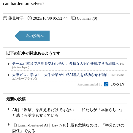
can harden ourselves?
蓮見祥子
2025/10/30 05:52:44
Comment(0)
次の投稿へ
以下の記事が関連あるようです
チームが本音で意見を交わし合い、多様な人財が挑戦できる組織へ
PR
(dentsu Japan)
大阪ガスに学ぶ！ 大手企業が生成AI導入を成功させる理由
PR(ITmedia
エンタープライズ)
Recommended by
最新の投稿
AIは「攻撃」を変えるだけではない――私たちが「本物らしい」
と感じる基準も変えている
【Human-Centered AI｜Day 7/10】最も危険なのは、「半分だけの
委任」である