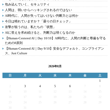
包み込んでいく、セキュリティ
人間は、弱いからハッキングされるのではない
AI時代に、人間が失ってはいけない判断力とは何か
今日は晴れていますか？「曇りの日チェック」
攻撃が狙うのは、私たちの「状態」
AIに答えを求め続けると、判断力は弱くなるのか
【Human-Centered AI｜Day 10/10】AI時代に、人間の判断と尊厳を守る
ための8原則
【Human-Centered AI｜Day 9/10】安全なデフォルト、コンプライアン
ス、Just Culture
2026年8月
日
月
火
水
木
金
土
1
2
3
4
5
6
7
8
9
10
11
12
13
14
15
16
17
18
19
20
21
22
23
24
25
26
27
28
29
30
31