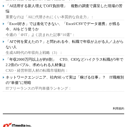
「AI活用する新人増えてOJT負担増」 複数の調査で露呈した現場の苦
悩
重要なのは「AIに代替されにくい本質的な自走力」：
「Excel好き」では進化できない、「Excel/CSVでデータ連携」が残る
今、AIをどう使うか
今週の「＠IT」よく読まれた記事“10選”：
「AIで何を変えたの？」と問われる今、転職で年収が上がる人／上がら
ない人
生成AI時代の年収向上戦略（3）：
「年収2000万円以上が約6割」 CTO、CIOなどハイクラス転職が5年で
2.2倍のバブル、求められる人材像は
CXO・経営幹部人材の転職市場動向：
ネットワークエンジニア、社内SEって実は「稼げる仕事」？ IT職種別
の“単価”に明暗
ITフリーランスの平均単価ランキング：
利用規約