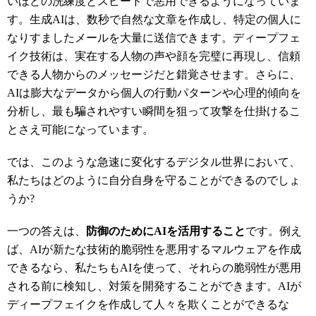
いほどの洗練度とスピードで悪用できるようになっていま
す。生成AIは、数秒で自然な文章を作成し、特定の個人に
なりすましたメールを大量に送信できます。ディープフェ
イク技術は、実在する人物の声や顔を完璧に再現し、信頼
できる人物からのメッセージだと錯覚させます。さらに、
AIは膨大なデータから個人の行動パターンや心理的傾向を
分析し、最も騙されやすい瞬間を狙って攻撃を仕掛けるこ
とさえ可能になっています。
では、このような急速に変化するデジタル世界において、
私たちはどのように自分自身を守ることができるのでしょ
うか?
一つの答えは、
防御のために
AI
を活用すること
です。例え
ば、AIが新たな技術的脆弱性を悪用するマルウェアを作成
できるなら、私たちもAIを使って、それらの脆弱性が悪用
される前に検知し、対策を開発することができます。AIが
ディープフェイクを作成して人々を欺くことができるな