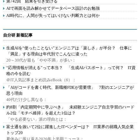
第742回 結果を引き受ける
AIで画面を読み解かせてデータベース設計のお勉強
AI時代に、人間が失ってはいけない判断力とは何か
自分研 新着記事
生成AIを“使ったことない”エンジニアは「楽しさ」が半分？ 仕事に
「満足」する理由は年代別でこんなに違った
20～30代が最も「やや不満」が多い：
“応用情報が消える”って本当？ 「生成AIパスポート」って何？ IT資
格の今を読む
＠IT人気記事まとめ読みeBook（6）：
「AIがコードを書く時代、新職種FDEが需要増」 7割のエンジニアが
思う理由
40代だけ少し異なる：
約8割「内定期間中に学ぶべき」 未経験エンジニア自主学習のハード
ル2位「モチベ維持」を超えた1位は？
「やる必要ない」派の理由とは：
富士通を抜いて2位に躍進したITベンダーは？ IT業界の就職人気企業
トップ20
夏休みに振り返る2026年上半期ニュース：