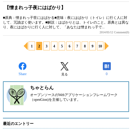
【憎まれっ子夜にはばかり】
■原典：憎まれっ子世にはばかる■意味：夜にはばかり（トイレ）に行く人に対
して、冗談ぽく使います。■解説：はばかりとは、トイレのこと。原典とは異な
り、夜にはばかりに行く人に対して、「あなたは憎まれっ子で...
2014/05/12
Comment(0)
1
2
3
4
5
6
7
8
9
10
Share
0
見る
ちゃとらん
オープンソースのWebアプリケーションフレームワーク
（openGion)を主催しています。
最近のエントリー