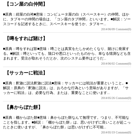
【コン屋の白仲間】
■原典：紺屋の白袴■意味：コンピュータ屋の白（スペースキー）の仲間。ほか
に、タブキーの仲間の場合は、「コン屋のタブ仲間」といいます。■解説：ソー
スコードを記述するときに、スペースキーを使うか、タブキー...
2014/06/09
Comment(0)
【噂をすれば賭け】
■原典：噂をすれば影■意味：噂ごとは真実をたしかめたくなり、賭けに発展す
る。■解説：噂といっても、陰口や悪口といったものから、単なる憶測なども含
まれます。受注が取れそうだとか、次のシステム要件はどうだ...
2014/06/02
Comment(0)
【サッカーに戦法】
■原典：釈迦に説法釈迦に説法■意味：サッカーには戦法が重要ということ。■
解説：原典の「釈迦に説法」は、おろかな行為という意味がありますが、「サ
ッカーに戦法」は、必要な行為、または、重要なことに使います...
2014/05/26
Comment(0)
【鼻からぼた餅】
■原典：棚からぼた餅■意味：鼻からぼた餅なんて無理です。つまり、不可能な
ことを指します。■解説：「棚からぼた餅」は、思いがけずに良いことが起こっ
たときに使いますが、「鼻からぼた餅」は思いがけずに不可能...
2014/05/19
Comment(0)