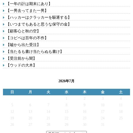
【一年の計は期末にあり】
【一男去ってまた一男】
【ハッカーはクラッカーを駆逐する】
【いつまでもあると思うな保守の金】
【顧客心と秋の空】
【コピペは百年の不作】
【嘘から出た受注】
【当たるも書け当たらぬも書け】
【受注前から闇】
【ウッドの大木】
2026年7月
日
月
火
水
木
金
土
1
2
3
4
5
6
7
8
9
10
11
12
13
14
15
16
17
18
19
20
21
22
23
24
25
26
27
28
29
30
31