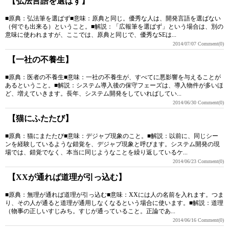
【弘法言語を選ばず】
■原典：弘法筆を選ばず■意味：原典と同じ。優秀な人は、開発言語を選ばない
（何でも出来る）ということ。■解説：「広報筆を選ばず」という場合は、別の
意味に使われますが、ここでは、原典と同じで、優秀なSEは...
2014/07/07
Comment(0)
【一社の不養生】
■原典：医者の不養生■意味：一社の不養生が、すべてに悪影響を与えることが
あるということ。■解説：システム導入後の保守フェーズは、導入物件が多いほ
ど、増えていきます。長年、システム開発をしていればしてい...
2014/06/30
Comment(0)
【猫にふたたび】
■原典：猫にまたたび■意味：デジャブ現象のこと。■解説：以前に、同じシー
ンを経験しているような錯覚を、デジャブ現象と呼びます。システム開発の現
場では、錯覚でなく、本当に同じようなことを繰り返しているケ...
2014/06/23
Comment(0)
【XXが通れば道理が引っ込む】
■原典：無理が通れば道理が引っ込む■意味：XXには人の名前を入れます。つま
り、その人が通ると道理が通用しなくなるという場合に使います。■解説：道理
（物事の正しいすじみち。すじが通っていること。正論であ...
2014/06/16
Comment(0)