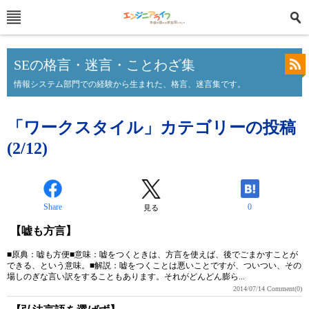
SEの格言・迷言・ことわざ集
情報システム部門での経験から生まれた、格言、迷言集です。
「ワークスタイル」カテゴリーの投稿
(2/12)
Share
0
見る
【嘘も方言】
■原典：嘘も方便■意味：嘘をつくときは、方言を使えば、後でごまかすことが
できる、という意味。■解説：嘘をつくことは悪いことですが、ついつい、その
場しのぎな言い訳をすることもあります。それがどんどん膨ら...
2014/07/14
Comment(0)