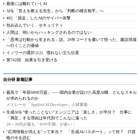
最後には離れていくAI
AIを「答えを教える先生」から「判断の稽古相手」へ
482.「脱走」したAIのサイバー攻撃
包み込んでいく、セキュリティ
人間は、弱いからハッキングされるのではない
「思考は行動から生まれる」説。20年コードを書いて悟った、建設現場
へ行くことの価値
イノウーの選択 (12) 慣れない立ち位置
第742回 結果を引き受ける
自分研 新着記事
最高で「年収6000万超」――国内企業が設けた高度AI職 どんなスキル
が求められるのか
メドレーが「Applied AI Developer」人材募集：
生成AIを“使ったことない”エンジニアは「楽しさ」が半分？ 仕事に
「満足」する理由は年代別でこんなに違った
20～30代が最も「やや不満」が多い：
“応用情報が消える”って本当？ 「生成AIパスポート」って何？ IT資
格の今を読む