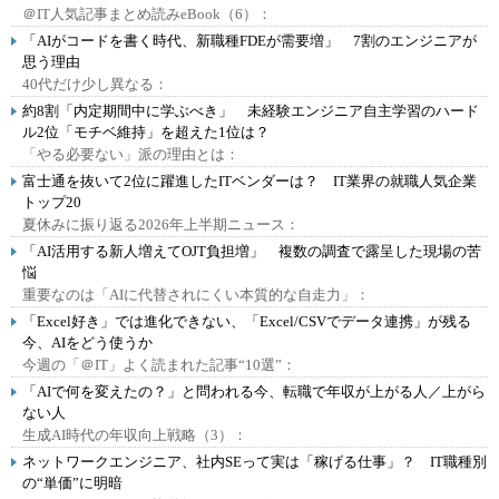
＠IT人気記事まとめ読みeBook（6）：
「AIがコードを書く時代、新職種FDEが需要増」 7割のエンジニアが
思う理由
40代だけ少し異なる：
約8割「内定期間中に学ぶべき」 未経験エンジニア自主学習のハード
ル2位「モチベ維持」を超えた1位は？
「やる必要ない」派の理由とは：
富士通を抜いて2位に躍進したITベンダーは？ IT業界の就職人気企業
トップ20
夏休みに振り返る2026年上半期ニュース：
「AI活用する新人増えてOJT負担増」 複数の調査で露呈した現場の苦
悩
重要なのは「AIに代替されにくい本質的な自走力」：
「Excel好き」では進化できない、「Excel/CSVでデータ連携」が残る
今、AIをどう使うか
今週の「＠IT」よく読まれた記事“10選”：
「AIで何を変えたの？」と問われる今、転職で年収が上がる人／上がら
ない人
生成AI時代の年収向上戦略（3）：
ネットワークエンジニア、社内SEって実は「稼げる仕事」？ IT職種別
の“単価”に明暗