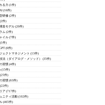
る力 (1件)
I (16件)
研修 (2件)
 (2件)
構造モデル (20件)
ム (2件)
イル (7件)
 (1件)
GPT (6件)
ジェクトマネジメント (13件)
技法（ダイアログ・メソッド） (35件)
習慣 (4件)
 (15件)
(25件)
習慣 (63件)
(22件)
ア (717件)
ュニティ活動 (102件)
 (465件)