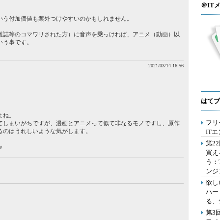
＠IT
いう付加価値も案外つけやすいのかもしれません。
雑誌等のコマワリされた方）に音声を乗っければ、アニメ（動画）以
いう事です。
2021/03/14 16:56
はてブ
よね。
フリ
てしまいがちですが、漫画とアニメって似て非なるモノですし、原作
るのはうれしいような気がします。
IT
第2
ｗ
買え
う：
ンジ
欲し
ハー
る、
第3