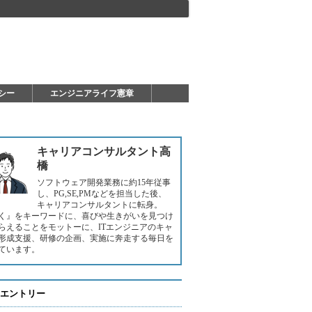
シー
エンジニアライフ憲章
キャリアコンサルタント高
橋
ソフトウェア開発業務に約15年従事
し、PG,SE,PMなどを担当した後、
キャリアコンサルタントに転身。
く』をキーワードに、喜びや生きがいを見つけ
らえることをモットーに、ITエンジニアのキャ
形成支援、研修の企画、実施に奔走する毎日を
ています。
エントリー