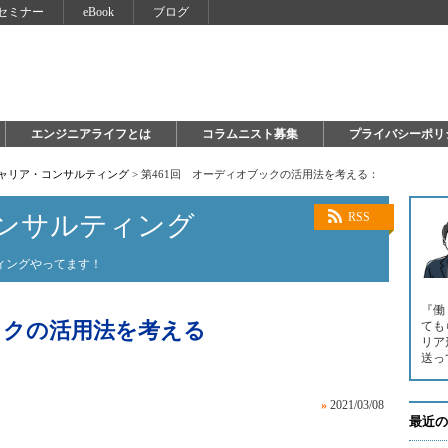
セミナー
eBook
ブログ
エンジニアライフとは
コラムニスト募集
プライバシーポリ
キャリア・コンサルティング
>
第461回 オーディオブックの活用法を考える：
ンサルティング
RSS
ィングやってます！
『働
ックの活用法を考える
ても
リア
送っ
»
2021/03/08
最近の