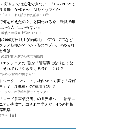
xcel好き」では進化できない、「Excel/CSVで
タ連携」が残る今、AIをどう使うか
「＠IT」よく読まれた記事“10選”：
Iで何を変えたの？」と問われる今、転職で年
上がる人／上がらない人
AI時代の年収向上戦略（3）：
収2000万円以上が約6割」 CTO、CIOなど
クラス転職が5年で2.2倍のバブル、求められ
材像は
O・経営幹部人材の転職市場動向：
ITエンジニアの5割が「管理職になりたくな
 それでも「引き受ける条件」とは？
が求める“納得の働き方”：
トワークエンジニア、社内SEって実は「稼げ
事」？ IT職種別の“単価”に明暗
フリーランスの平均単価ランキング：
で「コード多重債務者」の世界線へ――新卒エ
ニアが実務でボコされて学んだ、4つの挫折
存戦略
2026【春】：