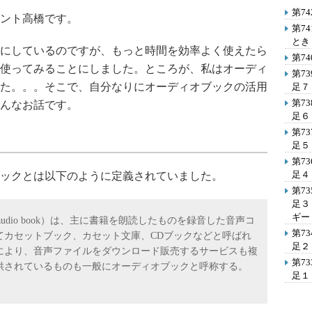
第7
ント高橋です。
第7
とき
にしているのですが、もっと時間を効率よく使えたら
第7
使ってみることにしました。ところが、私はオーディ
第7
た。。。そこで、自分なりにオーディオブックの活用
足７
第7
んなお話です。
足６
第7
足５
第7
足４
ックとは以下のように定義されていました。
第7
足３
ギー
k、audio book）は、主に書籍を朗読したものを録音した音声コ
第7
てカセットブック、カセット文庫、CDブックなどと呼ばれ
足２
により、音声ファイルをダウンロード販売するサービスも複
第7
供されているものも一般にオーディオブックと呼称する。
足１