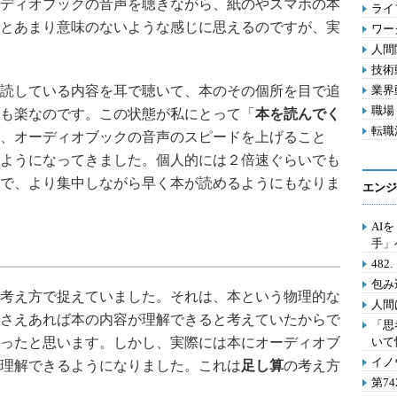
ディオブックの音声を聴きながら、紙のやスマホの本
ライフ
とあまり意味のないような感じに思えるのですが、実
ワー
人間関
技術動
読している内容を耳で聴いて、本のその個所を目で追
業界動
職場 
も楽なのです。この状態が私にとって「
本を読んでく
転職活
、オーディオブックの音声のスピードを上げること
ようになってきました。個人的には２倍速ぐらいでも
で、より集中しながら早く本が読めるようにもなりま
エンジ
AI
手」
48
包み
考え方で捉えていました。それは、本という物理的な
人間
さえあれば本の内容が理解できると考えていたからで
「思
ったと思います。しかし、実際には本にオーディオブ
いて
イノ
理解できるようになりました。これは
足し算
の考え方
第7