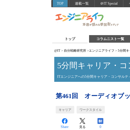
TOP
連載一覧
＠IT Special
トップ
コラムニスト一覧
@IT
>
自分戦略研究所
>
エンジニアライフ
>
5分間
5分間キャリア・コ
ITエンジニアへの5分間キャリア・コンサルテ
第461回 オーディオブ
キャリア
ワークスタイル
Share
0
見る