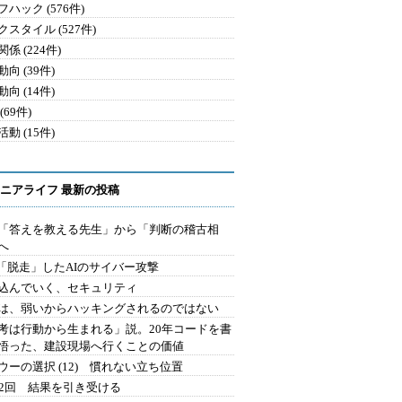
ハック (576件)
クスタイル (527件)
係 (224件)
向 (39件)
向 (14件)
(69件)
動 (15件)
ニアライフ 最新の投稿
を「答えを教える先生」から「判断の稽古相
へ
2.「脱走」したAIのサイバー攻撃
込んでいく、セキュリティ
は、弱いからハッキングされるのではない
考は行動から生まれる」説。20年コードを書
悟った、建設現場へ行くことの価値
ウーの選択 (12) 慣れない立ち位置
42回 結果を引き受ける