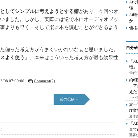
AI
強
としてシンプルに考えようとする癖
があり、今回のオ
AI
いました。しかし、実際には逆で本にオーディオブッ
か
事よりも早く、そして楽に本を読むことができるよう
価格
自分研
た偏った考え方がうまくいかないなぁと思いました。
スよく使う
」、本来はこういった考え方が最も効果性
「A
増」
40
約8
3/08 07:00:00
Comment(2)
ニア
えた
「や
前の投稿へ
富士
IT
夏休
「A
査で
n)
重要