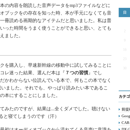
の内容を朗読した音声データをmp3ファイルなどに
オブックをの存在を知った時、本が手元になくても音
日
一冊読める画期的なアイテムだと思いました。私は普
いった時間をうまく使うことができると思い、とても
2
えました。
9
16
23
クを購入し、早速新幹線の移動中に試してみることに
30
コレ迷った結果、選んだ本は『
７つの習慣
』でし
だかわからない位読んでいる本で、何もこの本でなく
思いました。それでも、やっぱり読みたい本であるこ
の本にすることにしました。
カテゴ
みたのですが、結果は...全くダメでした。聴けない
前提構
すると寝てしまうのです（汗）
Goog
CAR
最初はオーディオブックから流れてくる音声に意識を
DX (