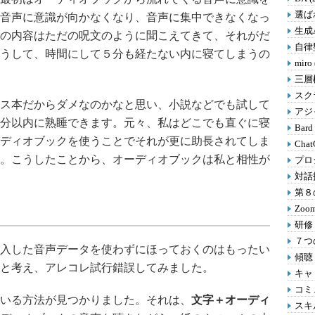
選ばれ
音声に意識が向かなくなり、音声に集中できなくなっ
生成A
の内容はただの呪文のように聞こえてきて、それがだ
自律型
うして、時間にして５分も経たない内に寝てしまうの
miro
三層
スクラ
ス本だからダメなのかなと思い、小説などでも試して
アジャ
分以内に熟睡できます。元々、私はどこでも直ぐに寝
Bard
ディオブックを使うことでそれが更に助長されてしま
Chat
。こうしたことから、オーディオブックは私と相性が
プロ
対話
第８の
Zoom
研修 
７つの
入した音声データを使わずにほっておくのはもったい
傾聴 
と考え、アレコレ試行錯誤してみました。
キャリ
コミ
いる方法が見つかりました。それは、
文字＋オーディ
スキル