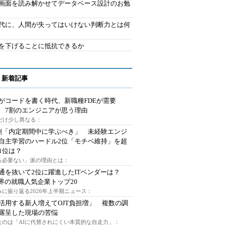
で画面を読み解かせてデータベース設計のお勉
時代に、人間が失ってはいけない判断力とは何
を下げることに抵抗できるか
 新着記事
Iがコードを書く時代、新職種FDEが需要
 7割のエンジニアが思う理由
代だけ少し異なる：
割「内定期間中に学ぶべき」 未経験エンジ
自主学習のハードル2位「モチベ維持」を超
1位は？
る必要ない」派の理由とは：
通を抜いて2位に躍進したITベンダーは？
業界の就職人気企業トップ20
みに振り返る2026年上半期ニュース：
I活用する新人増えてOJT負担増」 複数の調
露呈した現場の苦悩
なのは「AIに代替されにくい本質的な自走力」：