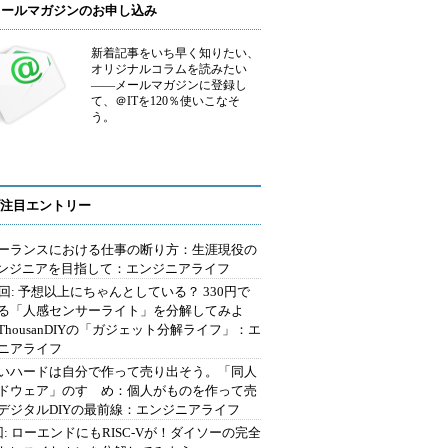
メールマガジンのお申し込み
新着記事をいち早く知りたい、
オリジナルコラムを読みたい
――メールマガジンに登録し
て、＠ITを120％使いこなそ
う。
注目エントリー
ーランスにおける仕事の断り方：生涯現役の
エンジニアを目指して：エンジニアライフ
2回: 予想以上にちゃんとしている？ 330円で
る「人感センサーライト」を分解してみよ
ThousanDIYの「ガジェット分解ライフ」：エ
ニアライフ
いハードは自分で作って売り出そう。「同人
ドウェア」のすゝめ：個人がものを作って売
デジタルDIYの最前線：エンジニアライフ
回: ローエンドにもRISC-Vが！ダイソーの完全