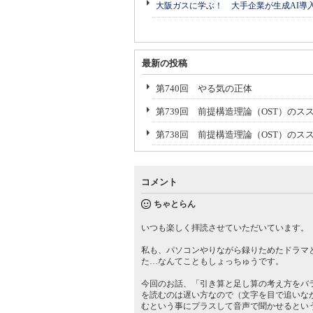
大阪ガスに学ぶ！ 大手企業が生成AI導
最新の投稿
第740回 やる気の正体
第739回 前提構造理論（OST）のスス
第738回 前提構造理論（OST）のス
コメント
ちゃとらん
いつも楽しく拝読させていただいています。
私も、パソコンやりながら録りためたドラマ
た…なんてこともしょっちゅうです。
今回のお話、「引き算と足し算の考え方をバ
を読むのは遅い方なので（文字を目で追いな
むという事にプラスして音声で聞かせるとい