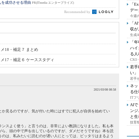
入を成功させる理由
PR(ITmedia エンタープライズ)
「E
デー
Recommended by
今週の
「A
収が
生成
「年
ハイ
メ18・補足７ まとめ
る人
スメ17・補足６ ケーススタディ
CX
若手
い」
若手
ネッ
2021/03/08 08:58
る仕
IT
AI
ンジ
とか見るのですが、気が付いた時にはすでに犯人が自供を始めてい
と生
技育祭
ランスよく使う」と言うのは、非常によい教訓になりました。私も本
がら、頭の中で声を出しているのですが、ダメだそうですね）本を読
うのは、私みたいに読むのが遅い人にとっては、ピッタリはまるよう