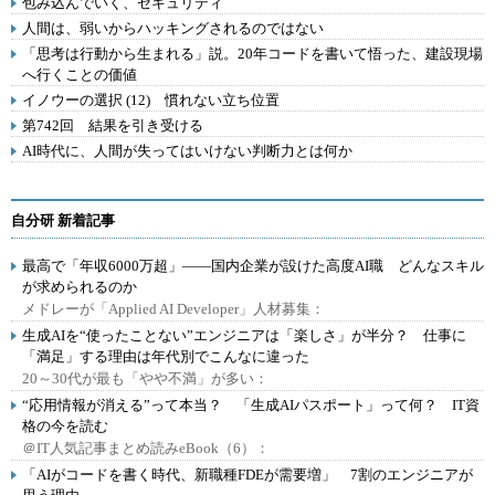
包み込んでいく、セキュリティ
人間は、弱いからハッキングされるのではない
「思考は行動から生まれる」説。20年コードを書いて悟った、建設現場
へ行くことの価値
イノウーの選択 (12) 慣れない立ち位置
第742回 結果を引き受ける
AI時代に、人間が失ってはいけない判断力とは何か
自分研 新着記事
最高で「年収6000万超」――国内企業が設けた高度AI職 どんなスキル
が求められるのか
メドレーが「Applied AI Developer」人材募集：
生成AIを“使ったことない”エンジニアは「楽しさ」が半分？ 仕事に
「満足」する理由は年代別でこんなに違った
20～30代が最も「やや不満」が多い：
“応用情報が消える”って本当？ 「生成AIパスポート」って何？ IT資
格の今を読む
＠IT人気記事まとめ読みeBook（6）：
「AIがコードを書く時代、新職種FDEが需要増」 7割のエンジニアが