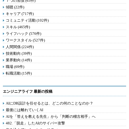
７つの習慣 (63件)
傾聴 (22件)
キャリア (717件)
コミュニティ活動 (102件)
スキル (465件)
ライフハック (576件)
ワークスタイル (527件)
人間関係 (224件)
技術動向 (39件)
業界動向 (14件)
職場 (69件)
転職活動 (15件)
エンジニアライフ 最新の投稿
AIにDB設計を任せるとは、どこの何のことなのか？
最後には離れていくAI
AIを「答えを教える先生」から「判断の稽古相手」へ
482.「脱走」したAIのサイバー攻撃