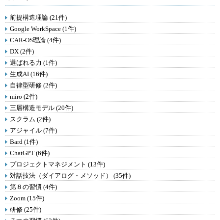
前提構造理論 (21件)
Google WorkSpace (1件)
CAR-OS理論 (4件)
DX (2件)
選ばれる力 (1件)
生成AI (16件)
自律型研修 (2件)
miro (2件)
三層構造モデル (20件)
スクラム (2件)
アジャイル (7件)
Bard (1件)
ChatGPT (6件)
プロジェクトマネジメント (13件)
対話技法（ダイアログ・メソッド） (35件)
第８の習慣 (4件)
Zoom (15件)
研修 (25件)