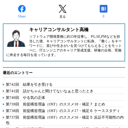
Share
0
見る
キャリアコンサルタント高橋
ソフトウェア開発業務に約15年従事し、PG,SE,PMなどを担
当した後、キャリアコンサルタントに転身。『働く』をキー
ワードに、喜びや生きがいを見つけてもらえることをモット
ーに、ITエンジニアのキャリア形成支援、研修の企画、実施
に奔走する毎日を送っています。
最近のエントリー
第742回 結果を引き受ける
第741回 話がちゃんと聞けてないなぁと思ったとき
第740回 やる気の正体
第739回 前提構造理論（OST）のススメ18・補足７ まとめ
第738回 前提構造理論（OST）のススメ17・補足６ ケーススタディ
第737回 前提構造理論（OST）のススメ16・補足５ 反証不可能性の内
包