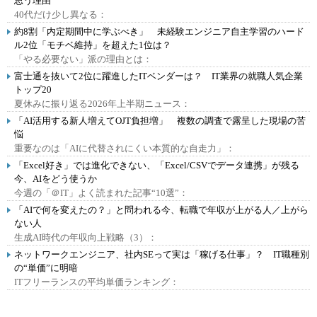
思う理由
40代だけ少し異なる：
約8割「内定期間中に学ぶべき」 未経験エンジニア自主学習のハード
ル2位「モチベ維持」を超えた1位は？
「やる必要ない」派の理由とは：
富士通を抜いて2位に躍進したITベンダーは？ IT業界の就職人気企業
トップ20
夏休みに振り返る2026年上半期ニュース：
「AI活用する新人増えてOJT負担増」 複数の調査で露呈した現場の苦
悩
重要なのは「AIに代替されにくい本質的な自走力」：
「Excel好き」では進化できない、「Excel/CSVでデータ連携」が残る
今、AIをどう使うか
今週の「＠IT」よく読まれた記事“10選”：
「AIで何を変えたの？」と問われる今、転職で年収が上がる人／上がら
ない人
生成AI時代の年収向上戦略（3）：
ネットワークエンジニア、社内SEって実は「稼げる仕事」？ IT職種別
の“単価”に明暗
ITフリーランスの平均単価ランキング：