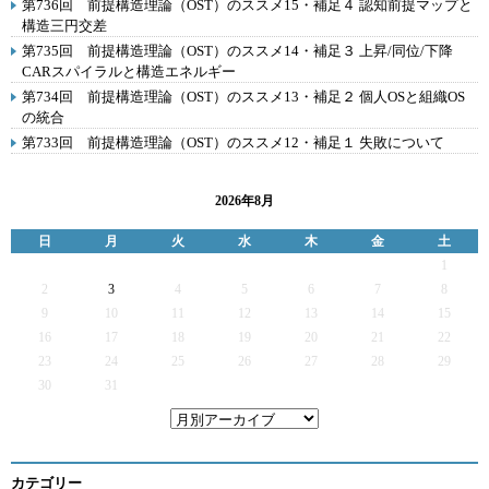
第736回 前提構造理論（OST）のススメ15・補足４ 認知前提マップと
構造三円交差
第735回 前提構造理論（OST）のススメ14・補足３ 上昇/同位/下降
CARスパイラルと構造エネルギー
第734回 前提構造理論（OST）のススメ13・補足２ 個人OSと組織OS
の統合
第733回 前提構造理論（OST）のススメ12・補足１ 失敗について
2026年8月
日
月
火
水
木
金
土
1
2
3
4
5
6
7
8
9
10
11
12
13
14
15
16
17
18
19
20
21
22
23
24
25
26
27
28
29
30
31
カテゴリー