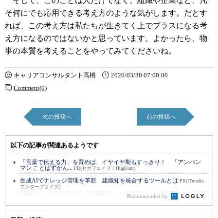
そして、このことは人だけでなく、組織や企業など、凡
そ何にでも応用できる考え方のような気がします。だとす
れば、この考え方は私たちが生きてく上でプラスになる考
え方になるのではないかと思っています。よかったら、物
事の本質を考えることをやってみてくださいね。
キャリアコンサルタント高橋
2020/03/30 07:00:00
Comment(0)
次の投稿へ
前の投稿へ
以下の記事が関連あるようです
「言葉で伝える力」を育めば、イヤイヤ期もすっきり！ 「アンパン
マン ことばずかん...
PR(セガフェイブ｜HugKum)
生成AIでナレッジ管理を革新 組織知を統合するツールとは
PR(ITmedia
エンタープライズ)
Recommended by