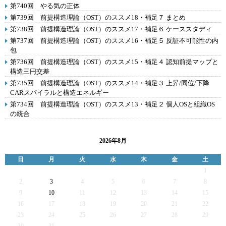
第740回 やる気の正体
第739回 前提構造理論（OST）のススメ18・補足７ まとめ
第738回 前提構造理論（OST）のススメ17・補足６ ケーススタディ
第737回 前提構造理論（OST）のススメ16・補足５ 反証不可能性の内
包
第736回 前提構造理論（OST）のススメ15・補足４ 認知前提マップと
構造三円交差
第735回 前提構造理論（OST）のススメ14・補足３ 上昇/同位/下降
CARスパイラルと構造エネルギー
第734回 前提構造理論（OST）のススメ13・補足２ 個人OSと組織OS
の統合
2026年8月
日
月
火
水
木
金
土
1
2
3
4
5
6
7
8
9
10
11
12
13
14
15
16
17
18
19
20
21
22
23
24
25
26
27
28
29