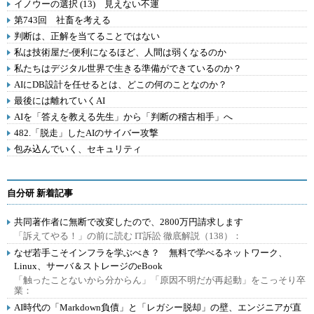
イノウーの選択 (13) 見えない不運
第743回 社畜を考える
判断は、正解を当てることではない
私は技術屋だ-便利になるほど、人間は弱くなるのか
私たちはデジタル世界で生きる準備ができているのか？
AIにDB設計を任せるとは、どこの何のことなのか？
最後には離れていくAI
AIを「答えを教える先生」から「判断の稽古相手」へ
482.「脱走」したAIのサイバー攻撃
包み込んでいく、セキュリティ
自分研 新着記事
共同著作者に無断で改変したので、2800万円請求します
「訴えてやる！」の前に読む IT訴訟 徹底解説（138）：
なぜ若手こそインフラを学ぶべき？ 無料で学べるネットワーク、
Linux、サーバ＆ストレージのeBook
「触ったことないから分からん」「原因不明だが再起動」をこっそり卒
業：
AI時代の「Markdown負債」と「レガシー脱却」の壁、エンジニアが直