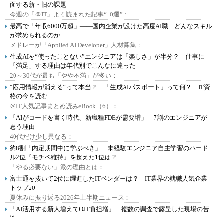
面する新・旧の課題
今週の「＠IT」よく読まれた記事“10選”：
最高で「年収6000万超」――国内企業が設けた高度AI職 どんなスキル
が求められるのか
メドレーが「Applied AI Developer」人材募集：
生成AIを“使ったことない”エンジニアは「楽しさ」が半分？ 仕事に
「満足」する理由は年代別でこんなに違った
20～30代が最も「やや不満」が多い：
“応用情報が消える”って本当？ 「生成AIパスポート」って何？ IT資
格の今を読む
＠IT人気記事まとめ読みeBook（6）：
「AIがコードを書く時代、新職種FDEが需要増」 7割のエンジニアが
思う理由
40代だけ少し異なる：
約8割「内定期間中に学ぶべき」 未経験エンジニア自主学習のハード
ル2位「モチベ維持」を超えた1位は？
「やる必要ない」派の理由とは：
富士通を抜いて2位に躍進したITベンダーは？ IT業界の就職人気企業
トップ20
夏休みに振り返る2026年上半期ニュース：
「AI活用する新人増えてOJT負担増」 複数の調査で露呈した現場の苦