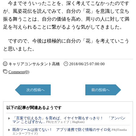
今までそういったことを、深く考えてこなかったのです
が、風姿花伝を読んでみて、自分の「花」を意識して立ち
振る舞うことは、自分の価値を高め、周りの人に対して満
足を与えられることに繋がるような気がしてきました。
ですので、今後は積極的に自分の「花」を考えていこう
と思いました。
キャリアコンサルタント高橋
2018/06/25 07:00:00
Comment(0)
次の投稿へ
前の投稿へ
以下の記事が関連あるようです
「言葉で伝える力」を育めば、イヤイヤ期もすっきり！ 「アンパン
マン ことばずかん...
PR(セガフェイブ｜HugKum)
既存ツールは捨てない！ アプリ連携で防ぐ情報のサイロ化
PR(ITmedia
エンタープライズ)