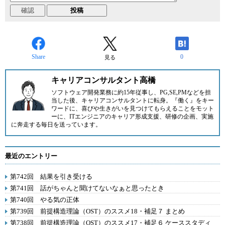
Share
0
見る
キャリアコンサルタント高橋
ソフトウェア開発業務に約15年従事し、PG,SE,PMなどを担
当した後、キャリアコンサルタントに転身。『働く』をキー
ワードに、喜びや生きがいを見つけてもらえることをモット
ーに、ITエンジニアのキャリア形成支援、研修の企画、実施
に奔走する毎日を送っています。
最近のエントリー
第742回 結果を引き受ける
第741回 話がちゃんと聞けてないなぁと思ったとき
第740回 やる気の正体
第739回 前提構造理論（OST）のススメ18・補足７ まとめ
第738回 前提構造理論（OST）のススメ17・補足６ ケーススタディ