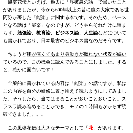
風姿花伝といえば、過去に「
序破急の話
」で書いたこと
がありましたが、今から600年以上の昔に能の大家である世
阿弥が著した「能楽」に関する本です。そのため、ベース
となる話は「能楽」なのですが、どうやらそれだけに留ま
らず、
勉強論
、
教育論
、
ビジネス論
、
人生論
などについて
も書かれており、日本最古のビジネス書なのだそうです。
ちょうど
腰が痛くてあまり身動きが取れない状況が続い
ている
ので、この機会に読んでみることにしました。する
と、確かに面白いです！
全般的に書かれている内容は「能楽」の話ですが、私は
この内容を自分の研修に置き換えて読むようにしてみまし
た。そうしたら、当てはまることが多いこと多いこと。ス
ラスラ読み進めることができ、モノの１時間もかからず読
破できました。。。
この風姿花伝は大きなテーマとして「
花
」があります。