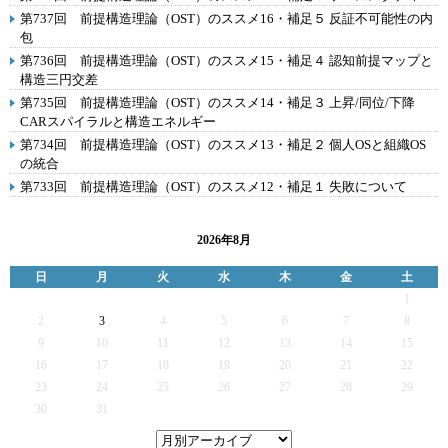
第737回 前提構造理論（OST）のススメ16・補足５ 反証不可能性の内
包
第736回 前提構造理論（OST）のススメ15・補足４ 認知前提マップと
構造三円交差
第735回 前提構造理論（OST）のススメ14・補足３ 上昇/同位/下降
CARスパイラルと構造エネルギー
第734回 前提構造理論（OST）のススメ13・補足２ 個人OSと組織OS
の統合
第733回 前提構造理論（OST）のススメ12・補足１ 失敗について
2026年8月
日
月
火
水
木
金
土
1
2
3
4
5
6
7
8
9
10
11
12
13
14
15
16
17
18
19
20
21
22
23
24
25
26
27
28
29
30
31