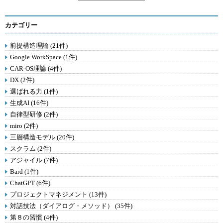
カテゴリー
前提構造理論 (21件)
Google WorkSpace (1件)
CAR-OS理論 (4件)
DX (2件)
選ばれる力 (1件)
生成AI (16件)
自律型研修 (2件)
miro (2件)
三層構造モデル (20件)
スクラム (2件)
アジャイル (7件)
Bard (1件)
ChatGPT (6件)
プロジェクトマネジメント (13件)
対話技法（ダイアログ・メソッド） (35件)
第８の習慣 (4件)