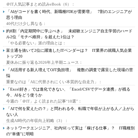
＠IT人気記事まとめ読みeBook（6）：
「AIがコードを書く時代、新職種FDEが需要増」 7割のエンジニアが
思う理由
40代だけ少し異なる：
約8割「内定期間中に学ぶべき」 未経験エンジニア自主学習のハード
ル2位「モチベ維持」を超えた1位は？
「やる必要ない」派の理由とは：
富士通を抜いて2位に躍進したITベンダーは？ IT業界の就職人気企業
トップ20
夏休みに振り返る2026年上半期ニュース：
「AI活用する新人増えてOJT負担増」 複数の調査で露呈した現場の苦
悩
重要なのは「AIに代替されにくい本質的な自走力」：
「Excel好き」では進化できない、「Excel/CSVでデータ連携」が残る
今、AIをどう使うか
今週の「＠IT」よく読まれた記事“10選”：
「AIで何を変えたの？」と問われる今、転職で年収が上がる人／上がら
ない人
生成AI時代の年収向上戦略（3）：
ネットワークエンジニア、社内SEって実は「稼げる仕事」？ IT職種別
の“単価”に明暗