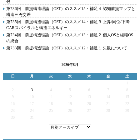
包
第736回 前提構造理論（OST）のススメ15・補足４ 認知前提マップと
構造三円交差
第735回 前提構造理論（OST）のススメ14・補足３ 上昇/同位/下降
CARスパイラルと構造エネルギー
第734回 前提構造理論（OST）のススメ13・補足２ 個人OSと組織OS
の統合
第733回 前提構造理論（OST）のススメ12・補足１ 失敗について
2026年8月
日
月
火
水
木
金
土
1
2
3
4
5
6
7
8
9
10
11
12
13
14
15
16
17
18
19
20
21
22
23
24
25
26
27
28
29
30
31