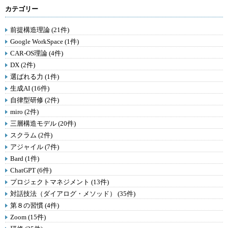
カテゴリー
前提構造理論 (21件)
Google WorkSpace (1件)
CAR-OS理論 (4件)
DX (2件)
選ばれる力 (1件)
生成AI (16件)
自律型研修 (2件)
miro (2件)
三層構造モデル (20件)
スクラム (2件)
アジャイル (7件)
Bard (1件)
ChatGPT (6件)
プロジェクトマネジメント (13件)
対話技法（ダイアログ・メソッド） (35件)
第８の習慣 (4件)
Zoom (15件)