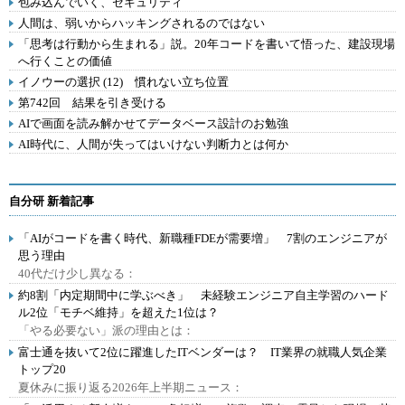
包み込んでいく、セキュリティ
人間は、弱いからハッキングされるのではない
「思考は行動から生まれる」説。20年コードを書いて悟った、建設現場
へ行くことの価値
イノウーの選択 (12) 慣れない立ち位置
第742回 結果を引き受ける
AIで画面を読み解かせてデータベース設計のお勉強
AI時代に、人間が失ってはいけない判断力とは何か
自分研 新着記事
「AIがコードを書く時代、新職種FDEが需要増」 7割のエンジニアが
思う理由
40代だけ少し異なる：
約8割「内定期間中に学ぶべき」 未経験エンジニア自主学習のハード
ル2位「モチベ維持」を超えた1位は？
「やる必要ない」派の理由とは：
富士通を抜いて2位に躍進したITベンダーは？ IT業界の就職人気企業
トップ20
夏休みに振り返る2026年上半期ニュース：