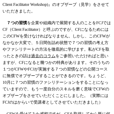
Client Facilitator Workshop)』のオブザーブ（見学）をさせて
いただきました。
７つの習慣
を企業や組織内で展開する人のことをFCJでは
CF（Client Facilitator）と呼ぶのですが、CFになるためには
このCFWを受けなければなりません。しかし、このCFWが
なかなか大変で、５日間缶詰め状態で７つの習慣の考え方
やファシリテートの方法を徹底的に学びます。私がCFを取
ったときの話は
過去のコラム
をご参照いただければと思い
ますが、CFになると幾つかの特典があります。そのうちの
１つがCFWやFCJが実施する７つの習慣などの公開コース
に無償でオブザーブすることができるのです。ちょうど、
10月に７つの習慣のファシリテーションをすることになっ
ていますので、もう一度自分のスキルを磨く意味でCFWの
オブザーブをさせていただくことにしました。（実際には
FCJのはからいで受講者としてさせていただきました）
CFWを受けてみた感想ですが、CFを取得してから既に何