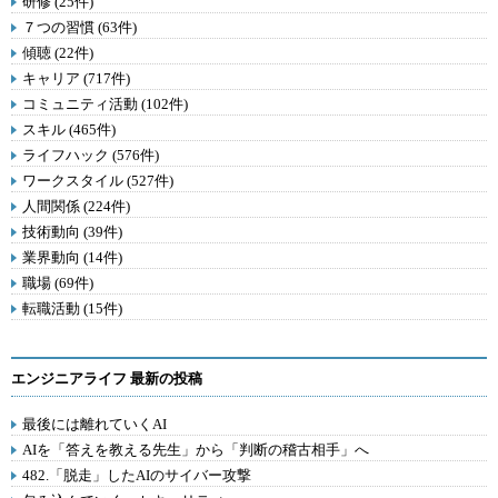
研修 (25件)
７つの習慣 (63件)
傾聴 (22件)
キャリア (717件)
コミュニティ活動 (102件)
スキル (465件)
ライフハック (576件)
ワークスタイル (527件)
人間関係 (224件)
技術動向 (39件)
業界動向 (14件)
職場 (69件)
転職活動 (15件)
エンジニアライフ 最新の投稿
最後には離れていくAI
AIを「答えを教える先生」から「判断の稽古相手」へ
482.「脱走」したAIのサイバー攻撃