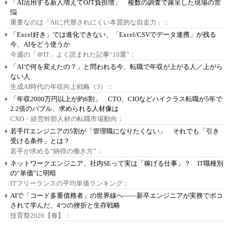
「AI活用する新人増えてOJT負担増」 複数の調査で露呈した現場の苦
悩
重要なのは「AIに代替されにくい本質的な自走力」：
「Excel好き」では進化できない、「Excel/CSVでデータ連携」が残る
今、AIをどう使うか
今週の「＠IT」よく読まれた記事“10選”：
「AIで何を変えたの？」と問われる今、転職で年収が上がる人／上がら
ない人
生成AI時代の年収向上戦略（3）：
「年収2000万円以上が約6割」 CTO、CIOなどハイクラス転職が5年で
2.2倍のバブル、求められる人材像は
CXO・経営幹部人材の転職市場動向：
若手ITエンジニアの5割が「管理職になりたくない」 それでも「引き
受ける条件」とは？
若手が求める“納得の働き方”：
ネットワークエンジニア、社内SEって実は「稼げる仕事」？ IT職種別
の“単価”に明暗
ITフリーランスの平均単価ランキング：
AIで「コード多重債務者」の世界線へ――新卒エンジニアが実務でボコ
されて学んだ、4つの挫折と生存戦略
技育祭2026【春】：