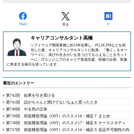
Share
0
見る
キャリアコンサルタント高橋
ソフトウェア開発業務に約15年従事し、PG,SE,PMなどを担
当した後、キャリアコンサルタントに転身。『働く』をキー
ワードに、喜びや生きがいを見つけてもらえることをモット
ーに、ITエンジニアのキャリア形成支援、研修の企画、実施
に奔走する毎日を送っています。
最近のエントリー
第742回 結果を引き受ける
第741回 話がちゃんと聞けてないなぁと思ったとき
第740回 やる気の正体
第739回 前提構造理論（OST）のススメ18・補足７ まとめ
第738回 前提構造理論（OST）のススメ17・補足６ ケーススタディ
第737回 前提構造理論（OST）のススメ16・補足５ 反証不可能性の内