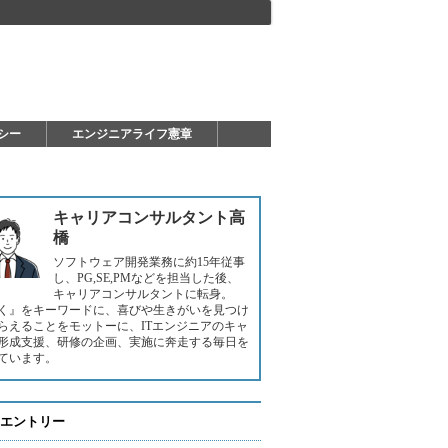
シー
エンジニアライフ憲章
キャリアコンサルタント高
橋
ソフトウェア開発業務に約15年従事
し、PG,SE,PMなどを担当した後、
キャリアコンサルタントに転身。
く』をキーワードに、喜びや生きがいを見つけ
らえることをモットーに、ITエンジニアのキャ
形成支援、研修の企画、実施に奔走する毎日を
ています。
エントリー