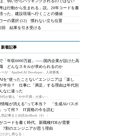
は、弱いからハッキングされるのではない
考は行動から生まれる」説。20年コードを書
悟った、建設現場へ行くことの価値
ウーの選択 (12) 慣れない立ち位置
42回 結果を引き受ける
 新着記事
で「年収6000万超」――国内企業が設けた高
I職 どんなスキルが求められるのか
ーが「Applied AI Developer」人材募集：
AIを“使ったことない”エンジニアは「楽し
が半分？ 仕事に「満足」する理由は年代別
んなに違った
～30代が最も「やや不満」が多い：
用情報が消える”って本当？ 「生成AIパスポ
」って何？ IT資格の今を読む
人気記事まとめ読みeBook（6）：
Iがコードを書く時代、新職種FDEが需要
 7割のエンジニアが思う理由
代だけ少し異なる：