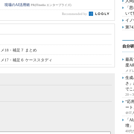
人間
！ 現場のAI活用術
PR(ITmedia エンタープライズ)
「思
いて
Recommended by
イノ
第7
自分研
メ18・補足７ まとめ
最高
スメ17・補足６ ケーススタディ
度A
メドレ
生成
さ」
でこ
20
“応
ート
＠IT
「A
増」
40