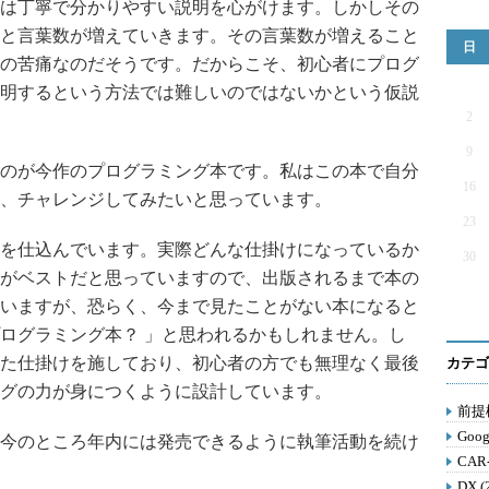
は丁寧で分かりやすい説明を心がけます。しかしその
と言葉数が増えていきます。その言葉数が増えること
日
の苦痛なのだそうです。だからこそ、初心者にプログ
明するという方法では難しいのではないかという仮説
2
9
のが今作のプログラミング本です。私はこの本で自分
16
、チャレンジしてみたいと思っています。
23
を仕込んでいます。実際どんな仕掛けになっているか
30
がベストだと思っていますので、出版されるまで本の
いますが、恐らく、今まで見たことがない本になると
ログラミング本？ 」と思われるかもしれません。し
た仕掛けを施しており、初心者の方でも無理なく最後
カテゴ
グの力が身につくように設計しています。
前提構
Goog
今のところ年内には発売できるように執筆活動を続け
CAR
DX (