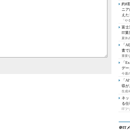
約8
ニア
えた
「や
富士
IT
夏休
「A
査で
重要
「E
デー
今週の
「A
収が
生成
ネッ
る仕
IT
＠IT