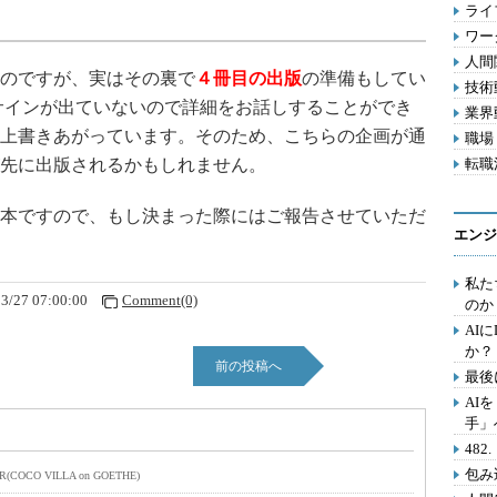
ライフ
ワー
人間関
のですが、実はその裏で
４冊目の出版
の準備もしてい
技術動
サインが出ていないので詳細をお話しすることができ
業界動
上書きあがっています。そのため、こちらの企画が通
職場 
先に出版されるかもしれません。
転職活
本ですので、もし決まった際にはご報告させていただ
エンジ
私た
3/27 07:00:00
Comment(0)
のか
AI
か？
前の投稿へ
最後
AI
手」
48
包み
R(COCO VILLA on GOETHE)