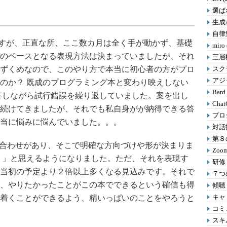
選ばれ
生成A
自律型
ますが、正直な所、ここ数カ月は全く手が動かず、基礎
miro
のベースとなる表現方法は決まっていましたが、それ
三層
ずくめなので、このやり方で本当に初心者の方がプロ
スクラ
アジャ
のか？ 既成のプログラミング本と変わり映えしない
Bard
答しながら試行錯誤を繰り返していました。案を出し
Chat
続けてきましたが、それでも私自身がが納得できる答
プロ
当に悩みに悩んでいました。。。
対話
第８の
合わせがあり、そこで明確な方向づけや形が決まりま
Zoom
」と思えるようになりました。ただ、それを表現す
研修 
当初の予定より２倍以上多くなる見込みです。それで
７つの
、やりたかったことがこの本でできるという確信も得
傾聴 
キャリ
着くことができるよう、精いっぱいのことをやろうと
コミ
スキル