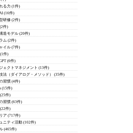
る力 (1件)
I (16件)
研修 (2件)
 (2件)
構造モデル (20件)
ム (2件)
イル (7件)
 (1件)
GPT (6件)
ジェクトマネジメント (13件)
技法（ダイアログ・メソッド） (35件)
習慣 (4件)
 (15件)
(25件)
習慣 (63件)
(22件)
ア (717件)
ュニティ活動 (102件)
 (465件)