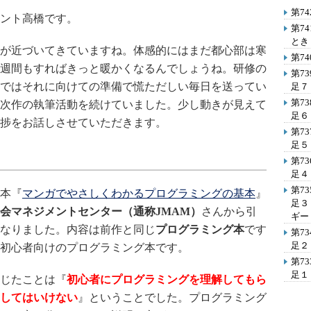
第7
ント高橋です。
第7
とき
が近づいてきていますね。体感的にはまだ都心部は寒
第7
週間もすればきっと暖かくなるんでしょうね。研修の
第7
ではそれに向けての準備で慌ただしい毎日を送ってい
足７
第7
次作の執筆活動を続けていました。少し動きが見えて
足６
捗をお話しさせていただきます。
第7
足５
第7
足４
第7
本『
マンガでやさしくわかるプログラミングの基本
』
足３
会マネジメントセンター（通称JMAM）
さんから引
ギー
なりました。内容は前作と同じ
プログラミング本
です
第7
足２
初心者向けのプログラミング本です。
第7
足１
じたことは『
初心者にプログラミングを理解してもら
してはいけない
』ということでした。プログラミング