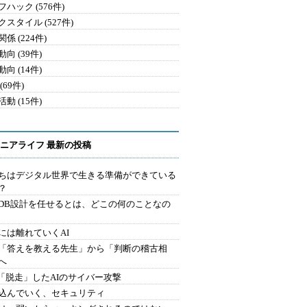
ハック (576件)
クスタイル (527件)
係 (224件)
向 (39件)
向 (14件)
(69件)
動 (15件)
ニアライフ 最新の投稿
ちはデジタル世界で生きる準備ができている
？
にDB設計を任せるとは、どこの何のことなの
には離れていくAI
を「答えを教える先生」から「判断の稽古相
へ
2.「脱走」したAIのサイバー攻撃
込んでいく、セキュリティ