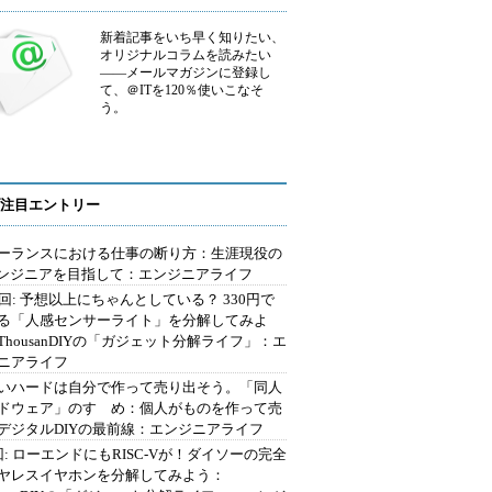
新着記事をいち早く知りたい、
オリジナルコラムを読みたい
――メールマガジンに登録し
て、＠ITを120％使いこなそ
う。
注目エントリー
ーランスにおける仕事の断り方：生涯現役の
エンジニアを目指して：エンジニアライフ
2回: 予想以上にちゃんとしている？ 330円で
る「人感センサーライト」を分解してみよ
ThousanDIYの「ガジェット分解ライフ」：エ
ニアライフ
いハードは自分で作って売り出そう。「同人
ドウェア」のすゝめ：個人がものを作って売
デジタルDIYの最前線：エンジニアライフ
回: ローエンドにもRISC-Vが！ダイソーの完全
ヤレスイヤホンを分解してみよう：