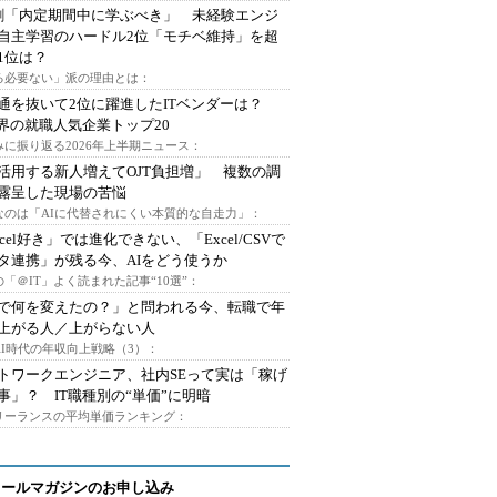
割「内定期間中に学ぶべき」 未経験エンジ
自主学習のハードル2位「モチベ維持」を超
1位は？
る必要ない」派の理由とは：
通を抜いて2位に躍進したITベンダーは？
業界の就職人気企業トップ20
みに振り返る2026年上半期ニュース：
I活用する新人増えてOJT負担増」 複数の調
露呈した現場の苦悩
なのは「AIに代替されにくい本質的な自走力」：
xcel好き」では進化できない、「Excel/CSVで
タ連携」が残る今、AIをどう使うか
「＠IT」よく読まれた記事“10選”：
Iで何を変えたの？」と問われる今、転職で年
上がる人／上がらない人
AI時代の年収向上戦略（3）：
トワークエンジニア、社内SEって実は「稼げ
事」？ IT職種別の“単価”に明暗
フリーランスの平均単価ランキング：
メールマガジンのお申し込み