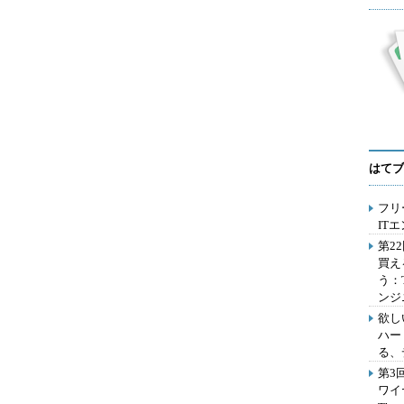
はてブ
フリ
IT
第2
買え
う：
ンジ
欲し
ハー
る、
第3
ワイ