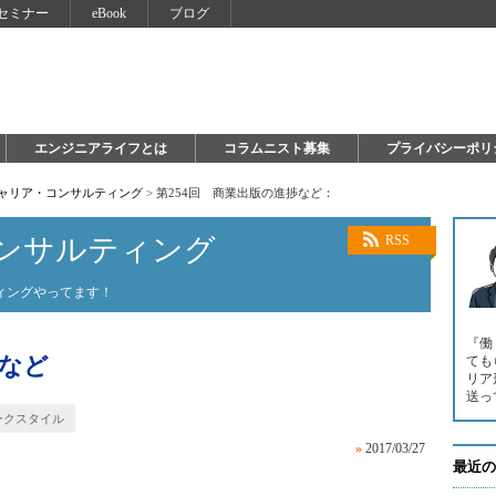
セミナー
eBook
ブログ
エンジニアライフとは
コラムニスト募集
プライバシーポリ
キャリア・コンサルティング
>
第254回 商業出版の進捗など：
ンサルティング
RSS
ィングやってます！
『働
捗など
ても
リア
送っ
ークスタイル
»
2017/03/27
最近の