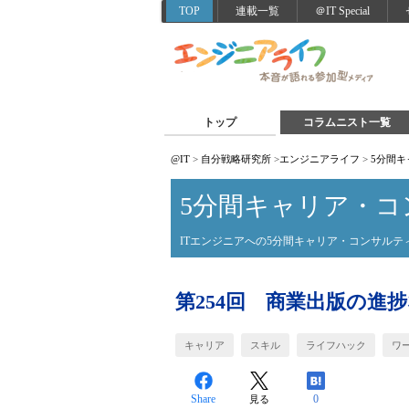
TOP
連載一覧
＠IT Special
トップ
コラムニスト一覧
@IT
>
自分戦略研究所
>
エンジニアライフ
>
5分間
5分間キャリア・コ
ITエンジニアへの5分間キャリア・コンサルテ
第254回 商業出版の進
キャリア
スキル
ライフハック
ワ
Share
0
見る