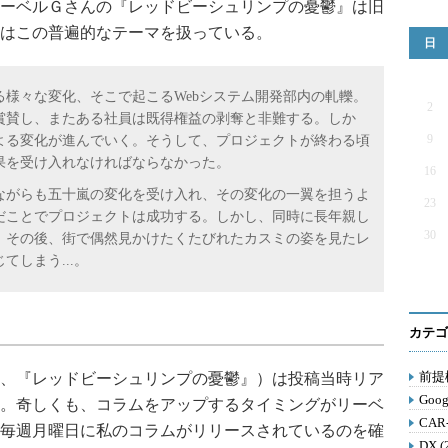
ーベルＧさんの『レッドビーシュリンプの憂鬱』は旧
はこの普遍的なテーマを扱っている。
日
様々な変化、そこで起こるWebシステム開発部内の軋轢。
2
賞賛し、またある社員は既得権益の剥奪と非難する。しか
9
よる変化が進んでいく。そうして、プロジェクトが終わる頃
果を受け入れなければならなかった。
16
がらも五十嵐の変化を受け入れ、その変化の一翼を担うよ
23
だことでプロジェクトは成功する。しかし、同時に長年親し
30
。その後、街で偶然見かけたくたびれたカスミの姿を見たレ
しまう...。
カテゴ
前提構
、『レッドビーシュリンプの憂鬱』）は投稿当時リア
Goog
。奇しくも、コラムをアップするタイミングがリーベ
CAR
毎週月曜日に私のコラムがリリースされているのを確
DX (