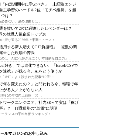
割「内定期間中に学ぶべき」 未経験エンジ
自主学習のハードル2位「モチベ維持」を超
1位は？
る必要ない」派の理由とは：
通を抜いて2位に躍進したITベンダーは？
業界の就職人気企業トップ20
みに振り返る2026年上半期ニュース：
I活用する新人増えてOJT負担増」 複数の調
露呈した現場の苦悩
なのは「AIに代替されにくい本質的な自走力」：
xcel好き」では進化できない、「Excel/CSVで
タ連携」が残る今、AIをどう使うか
「＠IT」よく読まれた記事“10選”：
Iで何を変えたの？」と問われる今、転職で年
上がる人／上がらない人
AI時代の年収向上戦略（3）：
トワークエンジニア、社内SEって実は「稼げ
事」？ IT職種別の“単価”に明暗
フリーランスの平均単価ランキング：
メールマガジンのお申し込み