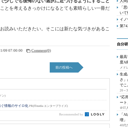
で少しでも後悔のない選択に近づけるようにすること
人間
「思
ことを考えるきっかけになるとても素晴らしい一冊だ
いて
イノ
第7
お読みいただきたい。そこには新たな気づきがあるこ
自分研
1/09 07:00:00
Comment(0)
最高
度A
前の投稿へ
メドレ
生成
さ」
でこ
20
ノン)
“応
ート
防ぐ情報のサイロ化
PR(ITmedia エンタープライズ)
＠IT
「A
Recommended by
増」
40