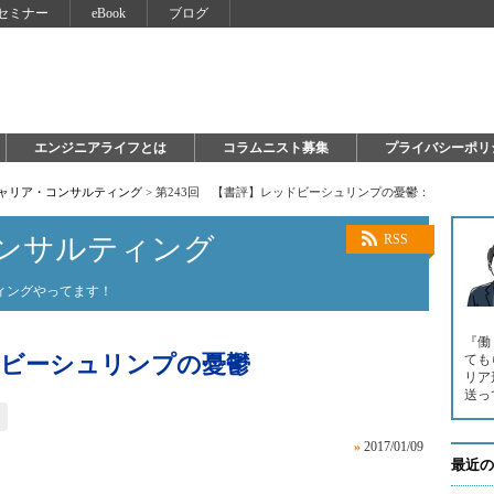
セミナー
eBook
ブログ
エンジニアライフとは
コラムニスト募集
プライバシーポリ
キャリア・コンサルティング
>
第243回 【書評】レッドビーシュリンプの憂鬱：
ンサルティング
RSS
ィングやってます！
『働
ドビーシュリンプの憂鬱
ても
リア
送っ
»
2017/01/09
最近の