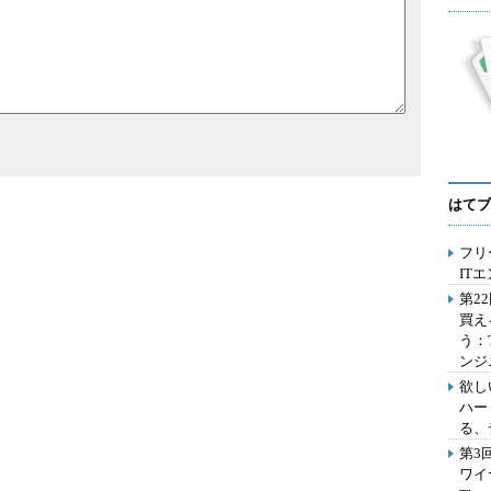
はてブ
フリ
IT
第2
買え
う：
ンジ
欲し
ハー
る、
第3
ワイ