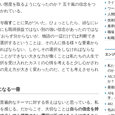
ライフ
い態度を取るようになったのか？ 五十嵐の信念をつ
ワー
かれている。
人間関
技術動
り出す
ことに気がついた。ひょっとしたら、頑なにレ
業界動
にも既得損益ではない別の強い信念があったのではな
職場 
ておらず分からないが、物語の一辺だけでは判断でき
転職活
選択するということは、その人に係る様々な要素から
ればならない、しかしその選択をしなければならな
エンジ
ことができない大きな力が働くことは私たちの人生で
択を受け入れたカスミの心情を考えると少し心がざわ
私た
の見え方が大きく変わったのだ。とても考えさせられ
のか
AI
か？
最後
になる一冊
AI
手」
普遍的なテーマに対する答えはないと思っている。私
48
を感じる。だからこそ、大切なことは
自らの信念を持
包み