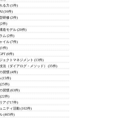
る力 (1件)
I (16件)
研修 (2件)
 (2件)
構造モデル (20件)
ム (2件)
イル (7件)
 (1件)
GPT (6件)
ジェクトマネジメント (13件)
技法（ダイアログ・メソッド） (35件)
習慣 (4件)
 (15件)
(25件)
習慣 (63件)
(22件)
ア (717件)
ュニティ活動 (102件)
 (465件)