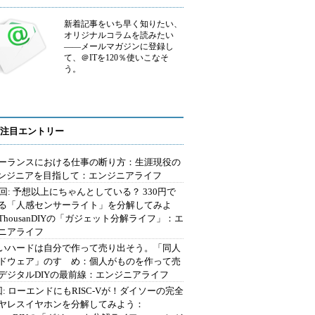
新着記事をいち早く知りたい、
オリジナルコラムを読みたい
――メールマガジンに登録し
て、＠ITを120％使いこなそ
う。
注目エントリー
ーランスにおける仕事の断り方：生涯現役の
エンジニアを目指して：エンジニアライフ
2回: 予想以上にちゃんとしている？ 330円で
る「人感センサーライト」を分解してみよ
ThousanDIYの「ガジェット分解ライフ」：エ
ニアライフ
いハードは自分で作って売り出そう。「同人
ドウェア」のすゝめ：個人がものを作って売
デジタルDIYの最前線：エンジニアライフ
回: ローエンドにもRISC-Vが！ダイソーの完全
ヤレスイヤホンを分解してみよう：