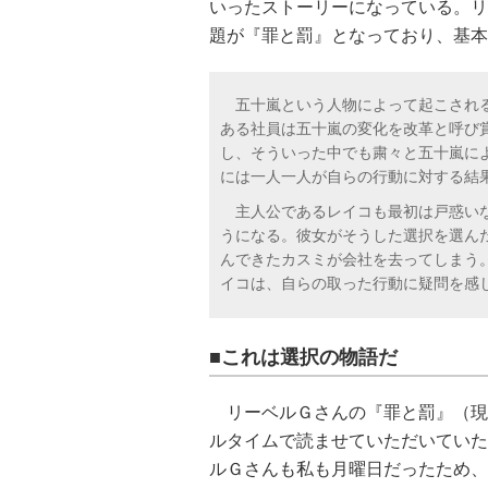
いったストーリーになっている。リ
題が『罪と罰』となっており、基本
五十嵐という人物によって起こされる
ある社員は五十嵐の変化を改革と呼び
し、そういった中でも粛々と五十嵐に
には一人一人が自らの行動に対する結
主人公であるレイコも最初は戸惑いな
うになる。彼女がそうした選択を選ん
んできたカスミが会社を去ってしまう
イコは、自らの取った行動に疑問を感じて
■これは選択の物語だ
リーベルＧさんの『罪と罰』（現
ルタイムで読ませていただいていた
ルＧさんも私も月曜日だったため、