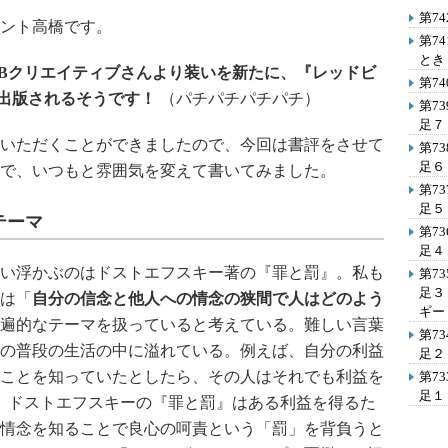
第7
ント高橋です。
第7
とき
SBクリエイティブさんより装いを新たに、『レッドビ
第7
に出版されるそうです！
（パチパチパチパチ）
第7
足７
いただくことができましたので、今回は書評をさせて
第7
足６
で、いつもと雰囲気を変えて書いてみました。
第7
足５
テーマ
第7
足４
い浮かぶのはドストエフスキー著の『罪と罰』。私も
第7
足３
は「
自分の信念と他人への情念の狭間で人はどのよう
ギー
遍的なテーマを扱っていると考えている。難しい言葉
第7
の普段の生活の中に溢れている。例えば、自分の利益
足２
ことを知っていたとしたら、その人はそれでも利益を
第7
足１
？ ドストエフスキーの『罪と罰』はある利益を得るた
情念を知ることで良心の呵責という「罰」を背負うと