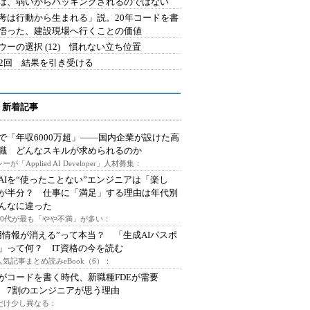
は、弱いからハッキングされるのではない
考は行動から生まれる」説。20年コードを書
悟った、建設現場へ行くことの価値
ウーの選択 (12) 慣れない立ち位置
42回 結果を引き受ける
 新着記事
で「年収6000万超」――国内企業が設けた高
I職 どんなスキルが求められるのか
ーが「Applied AI Developer」人材募集：
AIを“使ったことない”エンジニアは「楽し
が半分？ 仕事に「満足」する理由は年代別
んなに違った
～30代が最も「やや不満」が多い：
用情報が消える”って本当？ 「生成AIパスポ
」って何？ IT資格の今を読む
人気記事まとめ読みeBook（6）：
Iがコードを書く時代、新職種FDEが需要
 7割のエンジニアが思う理由
代だけ少し異なる：