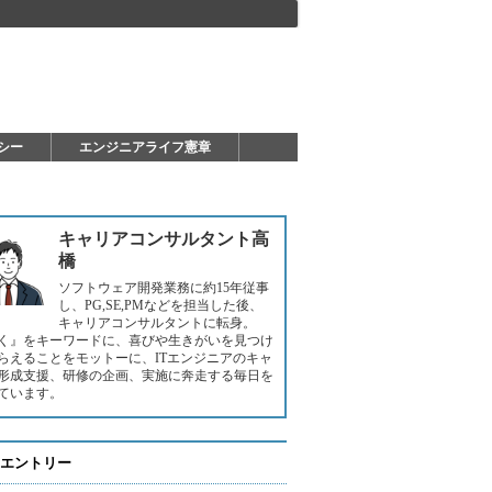
シー
エンジニアライフ憲章
キャリアコンサルタント高
橋
ソフトウェア開発業務に約15年従事
し、PG,SE,PMなどを担当した後、
キャリアコンサルタントに転身。
く』をキーワードに、喜びや生きがいを見つけ
らえることをモットーに、ITエンジニアのキャ
形成支援、研修の企画、実施に奔走する毎日を
ています。
エントリー