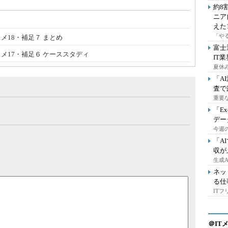
約8
ニア
えた
「や
メ18・補足７ まとめ
富士
スメ17・補足６ ケーススタディ
IT
夏休
「A
査で
重要
「E
デー
今週の
「A
収が
生成
ネッ
る仕
IT
＠IT