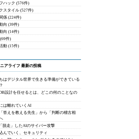
ハック (576件)
クスタイル (527件)
係 (224件)
向 (39件)
向 (14件)
(69件)
動 (15件)
ニアライフ 最新の投稿
ちはデジタル世界で生きる準備ができている
？
にDB設計を任せるとは、どこの何のことなの
には離れていくAI
を「答えを教える先生」から「判断の稽古相
へ
2.「脱走」したAIのサイバー攻撃
込んでいく、セキュリティ