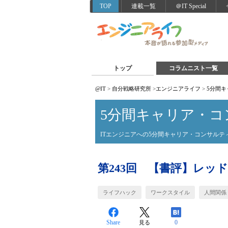
TOP
連載一覧
＠IT Special
トップ
コラムニスト一覧
@IT
>
自分戦略研究所
>
エンジニアライフ
>
5分間
5分間キャリア・コ
ITエンジニアへの5分間キャリア・コンサルテ
第243回 【書評】レッ
ライフハック
ワークスタイル
人間関係
Share
0
見る