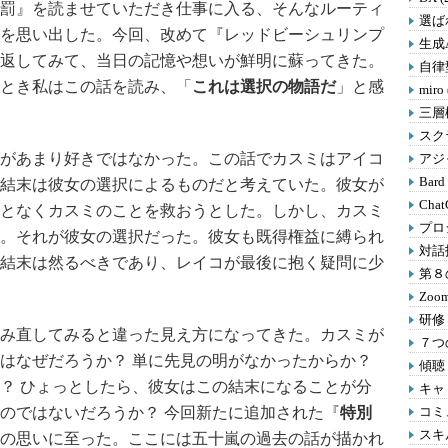
罰』を読ませていただき仕事に入る、そんなルーティ
選ばれ
を思い出した。今回、改めて『レッドビーシュリンプ
生成A
返してみて、当日の記憶や想いが鮮明に蘇ってきた。
自律型
とき私はこの話を読み、「
これは選択の物語だ
」と感
miro
三層
スクラ
があまり好きではなかった。この話でカスミはアイコ
アジャ
Bard
結末は彼女の選択によるものだと考えていた。彼女が
Chat
となくカスミのことを救おうとした。しかし、カスミ
プロ
。それが彼女の選択だった。彼女も既得権益に縛られ
対話
結末は然るべきであり、レイコが最後に抱く疑問に少
第８の
Zoom
研修 
み直してみると違った見え方になってきた。カスミが
７つの
はなぜだろうか？ 単に先見の明がなかったからか？
傾聴 
？ ひょっとしたら、彼女はこの結末になることが分
キャリ
のではないだろうか？ 今回新たに追加された『
特別
コミ
スキル
の思いに至った。ここには五十嵐の過去の話が描かれ