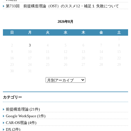
第733回 前提構造理論（OST）のススメ12・補足１ 失敗について
2026年8月
日
月
火
水
木
金
土
1
2
3
4
5
6
7
8
9
10
11
12
13
14
15
16
17
18
19
20
21
22
23
24
25
26
27
28
29
30
31
カテゴリー
前提構造理論 (21件)
Google WorkSpace (1件)
CAR-OS理論 (4件)
DX (2件)