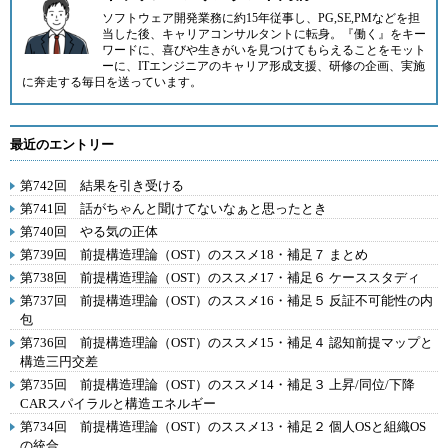
ソフトウェア開発業務に約15年従事し、PG,SE,PMなどを担
当した後、キャリアコンサルタントに転身。『働く』をキー
ワードに、喜びや生きがいを見つけてもらえることをモット
ーに、ITエンジニアのキャリア形成支援、研修の企画、実施
に奔走する毎日を送っています。
最近のエントリー
第742回 結果を引き受ける
第741回 話がちゃんと聞けてないなぁと思ったとき
第740回 やる気の正体
第739回 前提構造理論（OST）のススメ18・補足７ まとめ
第738回 前提構造理論（OST）のススメ17・補足６ ケーススタディ
第737回 前提構造理論（OST）のススメ16・補足５ 反証不可能性の内
包
第736回 前提構造理論（OST）のススメ15・補足４ 認知前提マップと
構造三円交差
第735回 前提構造理論（OST）のススメ14・補足３ 上昇/同位/下降
CARスパイラルと構造エネルギー
第734回 前提構造理論（OST）のススメ13・補足２ 個人OSと組織OS
の統合