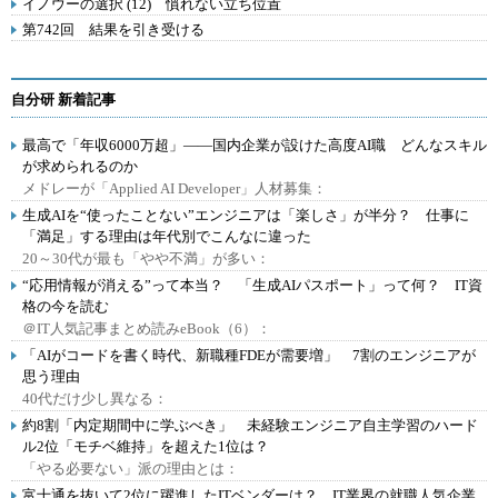
イノウーの選択 (12) 慣れない立ち位置
第742回 結果を引き受ける
自分研 新着記事
最高で「年収6000万超」――国内企業が設けた高度AI職 どんなスキル
が求められるのか
メドレーが「Applied AI Developer」人材募集：
生成AIを“使ったことない”エンジニアは「楽しさ」が半分？ 仕事に
「満足」する理由は年代別でこんなに違った
20～30代が最も「やや不満」が多い：
“応用情報が消える”って本当？ 「生成AIパスポート」って何？ IT資
格の今を読む
＠IT人気記事まとめ読みeBook（6）：
「AIがコードを書く時代、新職種FDEが需要増」 7割のエンジニアが
思う理由
40代だけ少し異なる：
約8割「内定期間中に学ぶべき」 未経験エンジニア自主学習のハード
ル2位「モチベ維持」を超えた1位は？
「やる必要ない」派の理由とは：
富士通を抜いて2位に躍進したITベンダーは？ IT業界の就職人気企業