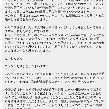
ではありません。むしろ会話下手です。しかし、私は訓練で会話ができるよ
うになったタイプだと思っております。また、研修などのサポートによって
会話を苦手としている方が会話が苦手でなくなった人を何人もみてきており
ます。今回のコラムはその体験に基づき書かせていただきました。
そのため、私はコミュニケーション系のスキルは訓練によって改善できる立
場をとらせてもらっております。
ハリコフさまは「周りの人間を上手に使う」ということをおっしゃておられ
ますが、私もそのように思います。
伝えることが難しいと感じている人がどうやったら会話ができるようになる
のか？ 伝えることが苦手なのであれば、苦手なことを受け入れ「聴き手」
に回ることもあってもよいのではないかと思います。これだけでも会話は進
むのではないかと思います。これも、相手をうまく使って会話をしているこ
とになるのかなと思っております。
たーじんさま、
コメントありがとうございます！
ハリコフさまのコメントにも書かせていただきましたが、私自身は会話上手
な方ではありません。しかし、このコラムが上から目線のようにお感じにな
られたのであれば、私の配慮が足りませんでした。申し訳ありません。
今回の話はあくまで相手の方が会話下手を直したいと相談があっての話で
す。伝えたいことをうまく伝えれない人がどうしたら会話が上手になるの
か？ 私なりの答えが「聴き上手」になることだと思っておりますので、そ
れを紹介させていただきました。決して、普段から会話が苦手な人に対して
「聴き上手になれ！」といっている訳ではありませんので、その点ご理解い