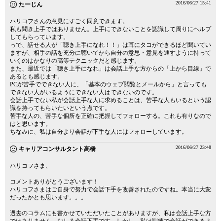
2016/06/27 15:41
たーじん
ハリコフさんの意見にすごく同意できます。
私も聞き上手ではありません。上手にできないことを認識して周りにヘルプ
してもらっています。
っで、話せる人が「聴き上手になれ！！」は耳にタコができるほど聞いてい
ますが、相手の話を充分に聴いてから自分の意思・意見を通すように持って
いくのはかなりの高等テクニックだと感じます。
また、最近では「聴き上手になれ」は会話上手な方からの「上から目線」で
あるとも感じます。
PCが苦手でできない人に、「基本のウェブ閲覧とメールから」と言っても
できない人がいるようにできない人はできないのです。
会話上手でない私が会話上手な人に求めることは、苦手な人もいるという認
識を持ってもらいたいという点です。
苦手な人の、苦手な個所を正確に把握してフォローする。これも有りなので
はと思います。
ちなみに、私は自分より会話が下手な人にはフォローしています。
2016/06/27 23:48
キャリアコンサルタント高橋
ハリコフさま、
コメントありがとうございます！
ハリコフさまはご自身で努力で会話下手を改善されたのですね。本当に大変
だったかとも思います。。。
過去のコラムにも書かせていただいたことがありますが、私は会話上手な方