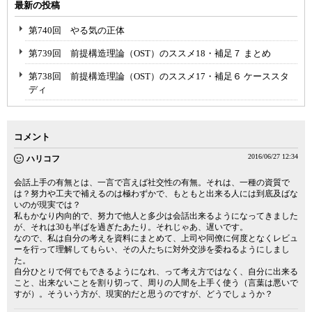
最新の投稿
第740回 やる気の正体
第739回 前提構造理論（OST）のススメ18・補足７ まとめ
第738回 前提構造理論（OST）のススメ17・補足６ ケーススタ
ディ
コメント
2016/06/27 12:34
ハリコフ
会話上手の有無とは、一言で言えば社交性の有無。それは、一種の資質で
は？努力や工夫で補えるのは極わずかで、もともと出来る人には到底及ばな
いのが現実では？
私もかなり内向的で、努力で他人と多少は会話出来るようになってきました
が、それは30も半ばを過ぎたあたり。それじゃあ、遅いです。
なので、私は自分の考えを資料にまとめて、上司や同僚に何度となくレビュ
ーを行って理解してもらい、その人たちに対外交渉を委ねるようにしまし
た。
自分ひとりで何でもできるようになれ、って考え方ではなく、自分に出来る
こと、出来ないことを割り切って、周りの人間を上手く使う（言葉は悪いで
すが）。そういう方が、現実的だと思うのですが、どうでしょうか？