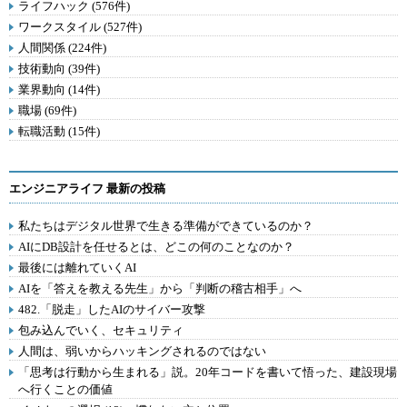
ライフハック (576件)
ワークスタイル (527件)
人間関係 (224件)
技術動向 (39件)
業界動向 (14件)
職場 (69件)
転職活動 (15件)
エンジニアライフ 最新の投稿
私たちはデジタル世界で生きる準備ができているのか？
AIにDB設計を任せるとは、どこの何のことなのか？
最後には離れていくAI
AIを「答えを教える先生」から「判断の稽古相手」へ
482.「脱走」したAIのサイバー攻撃
包み込んでいく、セキュリティ
人間は、弱いからハッキングされるのではない
「思考は行動から生まれる」説。20年コードを書いて悟った、建設現場
へ行くことの価値