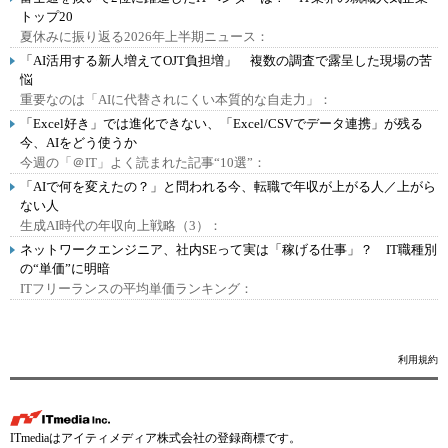
トップ20
夏休みに振り返る2026年上半期ニュース：
「AI活用する新人増えてOJT負担増」 複数の調査で露呈した現場の苦
悩
重要なのは「AIに代替されにくい本質的な自走力」：
「Excel好き」では進化できない、「Excel/CSVでデータ連携」が残る
今、AIをどう使うか
今週の「＠IT」よく読まれた記事“10選”：
「AIで何を変えたの？」と問われる今、転職で年収が上がる人／上がら
ない人
生成AI時代の年収向上戦略（3）：
ネットワークエンジニア、社内SEって実は「稼げる仕事」？ IT職種別
の“単価”に明暗
ITフリーランスの平均単価ランキング：
利用規約
ITmediaはアイティメディア株式会社の登録商標です。