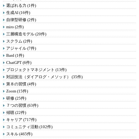
選ばれる力 (1件)
生成AI (16件)
自律型研修 (2件)
miro (2件)
三層構造モデル (20件)
スクラム (2件)
アジャイル (7件)
Bard (1件)
ChatGPT (6件)
プロジェクトマネジメント (13件)
対話技法（ダイアログ・メソッド） (35件)
第８の習慣 (4件)
Zoom (15件)
研修 (25件)
７つの習慣 (63件)
傾聴 (22件)
キャリア (717件)
コミュニティ活動 (102件)
スキル (465件)