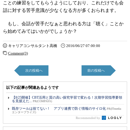
ことの練習をしてもらうようにしており、これだけでも会
話に対する苦手意識が少なくなる方が多くおられます。
もし、会話が苦手だなぁと思われる方は「聴く」ことか
ら始めてみてはいかがでしょうか？
キャリアコンサルタント高橋
2016/06/27 07:00:00
Comment(3)
次の投稿へ
前の投稿へ
以下の記事が関連あるようです
【8/25開催】CBT活用と質の高い探究学習で変わる！次期学習指導要領
を見据えた...
PR(COMPASS)
既存ツールは捨てない！ アプリ連携で防ぐ情報のサイロ化
PR(ITmedia
エンタープライズ)
Recommended by