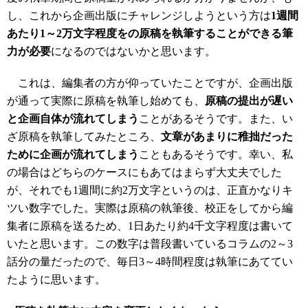
し、これから企画出版にチャレンジしようという方は
1週間
あたり1～2万文字程度をの原稿を執筆することができる筆
力が必要
になるのではないかと思います。
これは、編集者の方が仰っていたことですが、企画出版
が通って実際に原稿を執筆し始めても、
原稿の提出が遅い
と企画自体が流れてしまう
ことがあるそうです。また、い
ざ原稿を執筆してみたところ、
文章があまりに稚拙だった
ために企画が流れてしまう
こともあるそうです。幸い、私
の場合はどちらのケースにもあてはまらず大丈夫でした
が、それでも1週間に約2万文字というのは、正直かなりキ
ツい数字でした。実際は原稿の執筆後、校正をしてから編
集者に原稿を送るため、1日あたり約4千文字程度は書いて
いたと思います。この数字は普段書いているコラムの2～3
話分の量だったので、毎日3～4時間程度は執筆にあててい
たように思います。