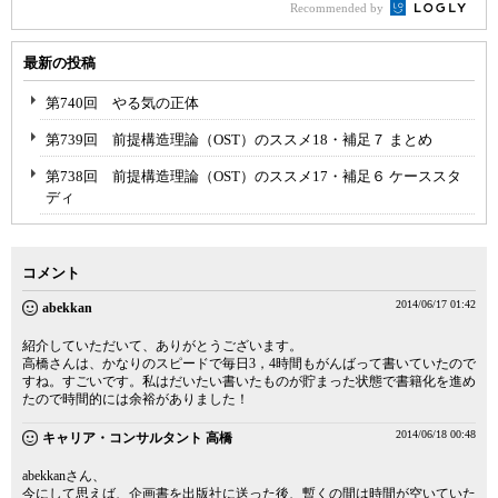
Recommended by
最新の投稿
第740回 やる気の正体
第739回 前提構造理論（OST）のススメ18・補足７ まとめ
第738回 前提構造理論（OST）のススメ17・補足６ ケーススタ
ディ
コメント
2014/06/17 01:42
abekkan
紹介していただいて、ありがとうございます。
高橋さんは、かなりのスピードで毎日3，4時間もがんばって書いていたので
すね。すごいです。私はだいたい書いたものが貯まった状態で書籍化を進め
たので時間的には余裕がありました！
2014/06/18 00:48
キャリア・コンサルタント 高橋
abekkanさん、
今にして思えば、企画書を出版社に送った後、暫くの間は時間が空いていた