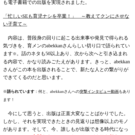
も電子書籍での出版を実現されました。
「忙しいSEも育児ナシを卒業！」 ～教えてクンにさせな
い子育て～
内容は、普段身の回りに起こる出来事や発見で得られる
気づきを、育メンのabekkanさんらしい切り口で語られてい
ます
。話のネタも50以上あり、次から次へと引き込まれ
※
る内容で、かなり読みごたえがあります。きっと、abekkan
さんがこの本を出版されることで、新たな人との繋がりが
できてくるのだと思います。
※
語られています
：何と、abekkanさんへの
突撃インタビュー動画
もあり
ます！
今にして思うと、出版は正直大変なことばかりでした。
しかし、それを実現できたときの見返りは想像以上のモノ
があります。そして、今、誰しもが出版できる時代になっ