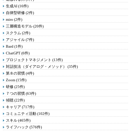
生成AI (16件)
自律型研修 (2件)
miro (2件)
三層構造モデル (20件)
スクラム (2件)
アジャイル (7件)
Bard (1件)
ChatGPT (6件)
プロジェクトマネジメント (13件)
対話技法（ダイアログ・メソッド） (35件)
第８の習慣 (4件)
Zoom (15件)
研修 (25件)
７つの習慣 (63件)
傾聴 (22件)
キャリア (717件)
コミュニティ活動 (102件)
スキル (465件)
ライフハック (576件)