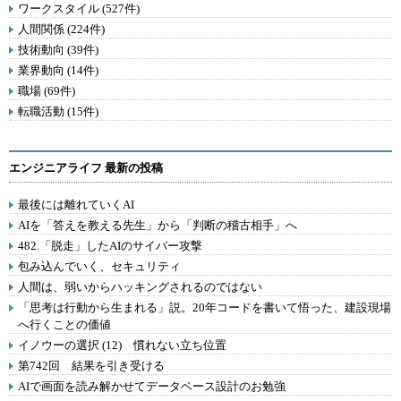
ワークスタイル (527件)
人間関係 (224件)
技術動向 (39件)
業界動向 (14件)
職場 (69件)
転職活動 (15件)
エンジニアライフ 最新の投稿
最後には離れていくAI
AIを「答えを教える先生」から「判断の稽古相手」へ
482.「脱走」したAIのサイバー攻撃
包み込んでいく、セキュリティ
人間は、弱いからハッキングされるのではない
「思考は行動から生まれる」説。20年コードを書いて悟った、建設現場
へ行くことの価値
イノウーの選択 (12) 慣れない立ち位置
第742回 結果を引き受ける
AIで画面を読み解かせてデータベース設計のお勉強