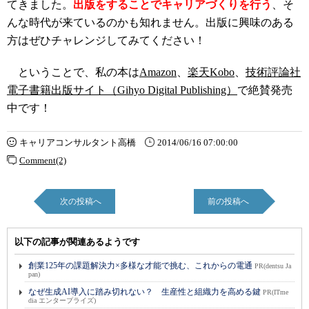
てきました。
出版をすることでキャリアづくりを行う
、そ
んな時代が来ているのかも知れません。出版に興味のある
方はぜひチャレンジしてみてください！
ということで、私の本は
Amazon
、
楽天Kobo
、
技術評論社
電子書籍出版サイト（Gihyo Digital Publishing）
で絶賛発売
中です！
キャリアコンサルタント高橋
2014/06/16 07:00:00
Comment(2)
次の投稿へ
前の投稿へ
以下の記事が関連あるようです
創業125年の課題解決力×多様な才能で挑む、これからの電通
PR(dentsu Ja
pan)
なぜ生成AI導入に踏み切れない？ 生産性と組織力を高める鍵
PR(ITme
dia エンタープライズ)