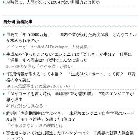
AI時代に、人間が失ってはいけない判断力とは何か
自分研 新着記事
最高で「年収6000万超」――国内企業が設けた高度AI職 どんなスキル
が求められるのか
メドレーが「Applied AI Developer」人材募集：
生成AIを“使ったことない”エンジニアは「楽しさ」が半分？ 仕事に
「満足」する理由は年代別でこんなに違った
20～30代が最も「やや不満」が多い：
“応用情報が消える”って本当？ 「生成AIパスポート」って何？ IT資
格の今を読む
＠IT人気記事まとめ読みeBook（6）：
「AIがコードを書く時代、新職種FDEが需要増」 7割のエンジニアが
思う理由
40代だけ少し異なる：
約8割「内定期間中に学ぶべき」 未経験エンジニア自主学習のハード
ル2位「モチベ維持」を超えた1位は？
「やる必要ない」派の理由とは：
富士通を抜いて2位に躍進したITベンダーは？ IT業界の就職人気企業
トップ20