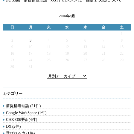
第733回 前提構造理論（OST）のススメ12・補足１ 失敗について
2026年8月
日
月
火
水
木
金
土
1
2
3
4
5
6
7
8
9
10
11
12
13
14
15
16
17
18
19
20
21
22
23
24
25
26
27
28
29
30
31
カテゴリー
前提構造理論 (21件)
Google WorkSpace (1件)
CAR-OS理論 (4件)
DX (2件)
選ばれる力 (1件)