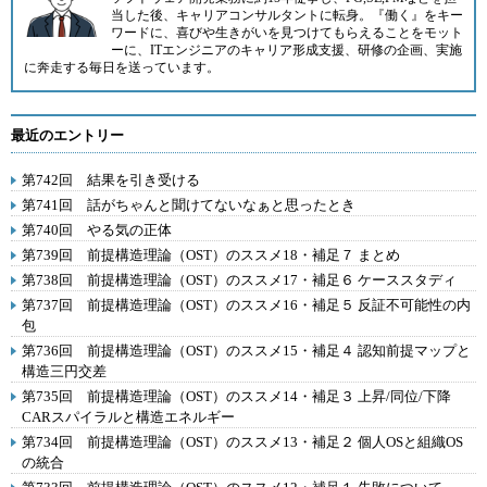
当した後、キャリアコンサルタントに転身。『働く』をキー
ワードに、喜びや生きがいを見つけてもらえることをモット
ーに、ITエンジニアのキャリア形成支援、研修の企画、実施
に奔走する毎日を送っています。
最近のエントリー
第742回 結果を引き受ける
第741回 話がちゃんと聞けてないなぁと思ったとき
第740回 やる気の正体
第739回 前提構造理論（OST）のススメ18・補足７ まとめ
第738回 前提構造理論（OST）のススメ17・補足６ ケーススタディ
第737回 前提構造理論（OST）のススメ16・補足５ 反証不可能性の内
包
第736回 前提構造理論（OST）のススメ15・補足４ 認知前提マップと
構造三円交差
第735回 前提構造理論（OST）のススメ14・補足３ 上昇/同位/下降
CARスパイラルと構造エネルギー
第734回 前提構造理論（OST）のススメ13・補足２ 個人OSと組織OS
の統合