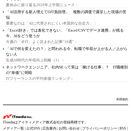
夏休みに振り返る2026年上半期ニュース：
「AI活用する新人増えてOJT負担増」 複数の調査で露呈した現場の苦
悩
重要なのは「AIに代替されにくい本質的な自走力」：
「Excel好き」では進化できない、「Excel/CSVでデータ連携」が残る
今、AIをどう使うか
今週の「＠IT」よく読まれた記事“10選”：
「AIで何を変えたの？」と問われる今、転職で年収が上がる人／上がら
ない人
生成AI時代の年収向上戦略（3）：
ネットワークエンジニア、社内SEって実は「稼げる仕事」？ IT職種別
の“単価”に明暗
ITフリーランスの平均単価ランキング：
利用規約
ITmediaはアイティメディア株式会社の登録商標です。
メディア一覧
|
公式SNS
|
広告案内
|
お問い合わせ
|
プライバシーポリシー
|
RSS
|