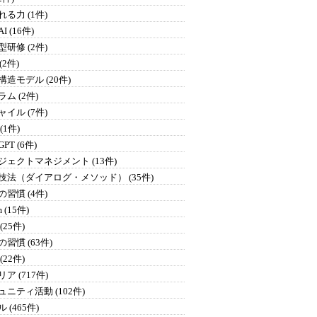
る力 (1件)
I (16件)
研修 (2件)
 (2件)
構造モデル (20件)
ム (2件)
イル (7件)
 (1件)
GPT (6件)
ジェクトマネジメント (13件)
技法（ダイアログ・メソッド） (35件)
習慣 (4件)
 (15件)
(25件)
習慣 (63件)
(22件)
ア (717件)
ュニティ活動 (102件)
 (465件)