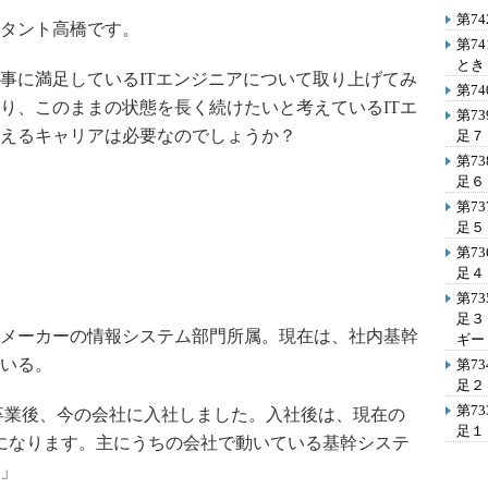
第7
タント高橋です。
第7
とき
に満足しているITエンジニアについて取り上げてみ
第7
り、このままの状態を長く続けたいと考えているITエ
第7
えるキャリアは必要なのでしょうか？
足７
第7
足６
第7
足５
第7
足４
第7
足３
電メーカーの情報システム部門所属。現在は、社内基幹
ギー
いる。
第7
足２
第7
卒業後、今の会社に入社しました。入社後は、現在の
足１
になります。主にうちの会社で動いている基幹システ
」