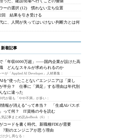
悟った、建設現場へ行くことの価値
ウーの選択 (12) 慣れない立ち位置
42回 結果を引き受ける
時代に、人間が失ってはいけない判断力とは何
 新着記事
で「年収6000万超」――国内企業が設けた高
I職 どんなスキルが求められるのか
ーが「Applied AI Developer」人材募集：
AIを“使ったことない”エンジニアは「楽し
が半分？ 仕事に「満足」する理由は年代別
んなに違った
～30代が最も「やや不満」が多い：
用情報が消える”って本当？ 「生成AIパスポ
」って何？ IT資格の今を読む
人気記事まとめ読みeBook（6）：
Iがコードを書く時代、新職種FDEが需要
 7割のエンジニアが思う理由
代だけ少し異なる：