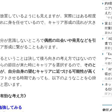
約8
ニア
えた
放置しているようにも見えますが、実際にはある程度
「や
れに身を任せているので、キャリア形成の流れが大き
富士
IT
夏休
「A
分が意識しないところで
偶然の出会いや発見などを引
査で
ア形成に繋がることもあります。
重要
「E
るということは決して後ろ向きの考え方ではないので
デー
今週の
らの節目が来た時にキャリアを選択するので、
そのと
「A
が、自分自身の望むキャリアに近づける可能性が高く
収が
フトさせる時期であっても、以下のようなことを心掛
生成
と思います。
ネッ
る仕
IT
有効な考え方》
勉強してみる
＠IT