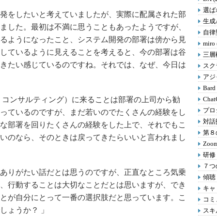
選ばれ
発をしたいと考えていましたが、実際に配属された部
生成A
ました。最初は不満に思うこともあったようですが、
自律型
るようになったこと、システム開発の部署は傍から見
miro
しているように見えることを考えると、今の部署は谷
三層
きたい感じているのですね。それでは、なぜ、今日は
スクラ
アジャ
Bard
・コンサルティング）に来ることは部署の上司から勧
Chat
プロ
っているのですが、まだ若いのでたくさんの経験をし
対話
な部署を回りたくさんの経験をした上で、それでもこ
第８の
いのなら、そのときは戻ってきたらいいと言われまし
Zoom
研修 
７つの
ありがたい話だとは思うのですが、正直なところ気乗
傾聴 
、行動することは大切なことだとは思いますが、でき
キャリ
とが自分にとって一番の選択肢だと思っています。こ
コミ
しょうか？ 」
スキル