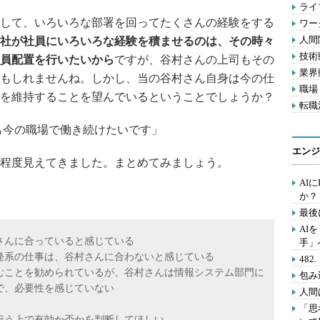
ライフ
して、いろいろな部署を回ってたくさんの経験をする
ワー
人間関
社が社員にいろいろな経験を積ませるのは、その時々
技術動
員配置を行いたいから
ですが、谷村さんの上司もその
業界動
もしれませんね。しかし、当の谷村さん自身は今の仕
職場 
を維持することを望んでいるということでしょうか？
転職活
も今の職場で働き続けたいです」
エンジ
程度見えてきました。まとめてみましょう。
AI
か？
最後
AI
さんに合っていると感じている
手」
発系の仕事は、谷村さんに合わないと感じている
48
むことを勧められているが、谷村さんは情報システム部門に
包み
で、必要性を感じていない
人間
「思
行う上で有効か否かを判断してほしい