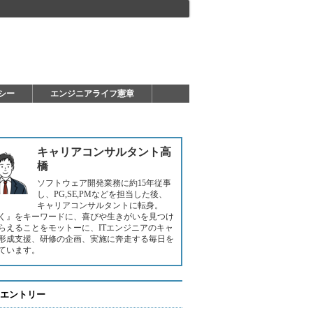
シー
エンジニアライフ憲章
キャリアコンサルタント高
橋
ソフトウェア開発業務に約15年従事
し、PG,SE,PMなどを担当した後、
キャリアコンサルタントに転身。
く』をキーワードに、喜びや生きがいを見つけ
らえることをモットーに、ITエンジニアのキャ
形成支援、研修の企画、実施に奔走する毎日を
ています。
エントリー