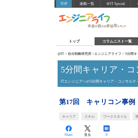
TOP
連載一覧
＠IT Special
トップ
コラムニスト一覧
@IT
>
自分戦略研究所
>
エンジニアライフ
>
5分間
5分間キャリア・コ
ITエンジニアへの5分間キャリア・コンサルテ
第17回 キャリコン事例
キャリア
スキル
ワークスタイル
Share
0
見る