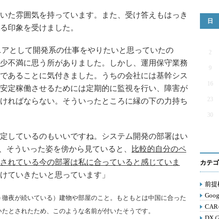
いた雰囲気を持っています。また、受け答えもはっき
日
る印象を受けました。
ニアとして開発系の仕事をやりたいと思っていたの
2
少不満に思う所がありました。しかし、運用保守業務
9
であることに気付きました。うちの会社には基幹シス
16
安定稼働させるためには定期的に監視を行い、障害が
23
ければならない。そういったところに縁の下の力持ち
30
定しているのもいいですね。システム開発の部署はい
、そういった姿を傍から見ていると、
比較的自分のペ
されている今の部署は私に合っていると感じていま
カテゴ
けていきたいと思っています」
前提構
Goog
＝徹夜が続いている）建物や部屋のこと。もともとは中国に合った
CAR
いたとされたため、このような名前が付いたそうです。
DX (