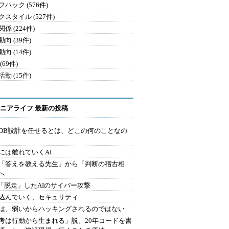
ハック (576件)
クスタイル (527件)
係 (224件)
向 (39件)
向 (14件)
(69件)
動 (15件)
ニアライフ 最新の投稿
にDB設計を任せるとは、どこの何のことなの
には離れていくAI
を「答えを教える先生」から「判断の稽古相
へ
2.「脱走」したAIのサイバー攻撃
込んでいく、セキュリティ
は、弱いからハッキングされるのではない
考は行動から生まれる」説。20年コードを書