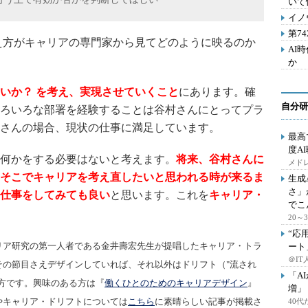
いて
イノ
第7
え方がキャリアの専門家から見てどのように映るのか
AI
か
いか？ を考え、実現させていくこと
にあります。確
自分研
ろいろな部署を経験することは谷村さんにとってプラ
さんの場合、現状の仕事に満足しています。
最高
度A
何かをする必要はないと考えます。
将来、谷村さんに
メドレ
そこでキャリアを考え直したいと思われる時が来るま
生成
さ」
仕事をしてみても良い
と思います。これを
キャリア・
でこ
20
“応
リア研究の第一人者である金井壽宏先生が提唱したキャリア・トラ
ート
＠IT
その節目さえデザインしていれば、それ以外はドリフト（"流され
「A
方です。興味のある方は『
働くひとのためのキャリアデザイン
』
増」
やキャリア・ドリフトについては
こちら
に素晴らしい記事が掲載さ
40