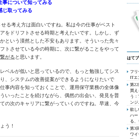
仕事について知ってみる
感じ取ってみる
させる考え方は面白いですね。私は今の仕事がベスト
アをドリフトさせる時期と考えたいです。しかし、ず
かという漠然とした不安もあります。そういった先々
フトさせている今の時期に、次に繋がることをやって
繋がる
と思います。
はてブ
レベルが低いと思っているので、もっと勉強してシス
フリ
IT
り、システムの改善提案ができるようになりたいで
第2
仕事内容を知っておくことで、運用保守業務の全体像
買え
ういったことを続けながら、偶然の出会い、発見を普
う：
ンジ
ての次のキャリアに繋がっていくのですね。早速、今
欲し
」
ハー
る、
ょう！
第3
ワイ