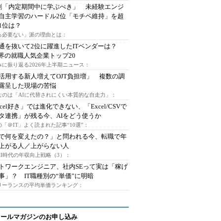
割「内定期間中に学ぶべき」 未経験エンジ
自主学習のハードル2位「モチベ維持」を超
1位は？
る必要ない」派の理由とは：
通を抜いて2位に躍進したITベンダーは？
業界の就職人気企業トップ20
みに振り返る2026年上半期ニュース：
I活用する新人増えてOJT負担増」 複数の調
露呈した現場の苦悩
なのは「AIに代替されにくい本質的な自走力」：
xcel好き」では進化できない、「Excel/CSVで
タ連携」が残る今、AIをどう使うか
「＠IT」よく読まれた記事“10選”：
Iで何を変えたの？」と問われる今、転職で年
上がる人／上がらない人
AI時代の年収向上戦略（3）：
トワークエンジニア、社内SEって実は「稼げ
事」？ IT職種別の“単価”に明暗
フリーランスの平均単価ランキング：
メールマガジンのお申し込み