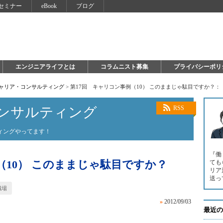
セミナー
eBook
ブログ
エンジニアライフとは
コラムニスト募集
プライバシーポリ
キャリア・コンサルティング
>
第17回 キャリコン事例（10） このままじゃ駄目ですか？：
ンサルティング
RSS
ィングやってます！
『働
（10） このままじゃ駄目ですか？
ても
リア
送っ
職場
»
2012/09/03
最近の