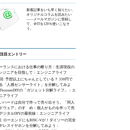
新着記事をいち早く知りたい、
オリジナルコラムを読みたい
――メールマガジンに登録し
て、＠ITを120％使いこなそ
う。
注目エントリー
ーランスにおける仕事の断り方：生涯現役の
エンジニアを目指して：エンジニアライフ
2回: 予想以上にちゃんとしている？ 330円で
る「人感センサーライト」を分解してみよ
ThousanDIYの「ガジェット分解ライフ」：エ
ニアライフ
いハードは自分で作って売り出そう。「同人
ドウェア」のすゝめ：個人がものを作って売
デジタルDIYの最前線：エンジニアライフ
回: ローエンドにもRISC-Vが！ダイソーの完全
ヤレスイヤホンを分解してみよう：