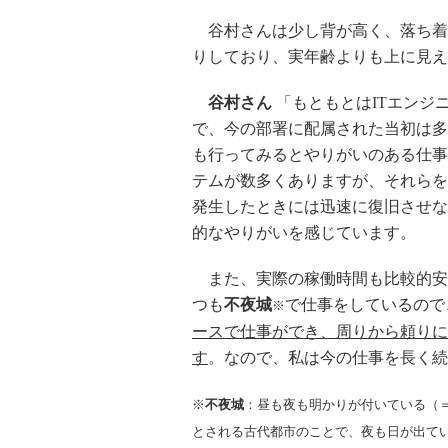
谷村さんは少し背が高く、落ち着
りしており、実年齢よりも上に見え
谷村さん
「もともとはITエンジ
で、今の部署に配属された当初は多
も行ってみるとやりがいのある仕事
テムが数多くありますが、それらを
発生したときには迅速に復旧させな
的なやりがいを感じています。
また、実際の稼働時間も比較的安
つも
不夜城
で仕事をしているので
※
ースで仕事ができ、周りから頼りに
す
。なので、私は今の仕事を長く続
※
不夜城
：昼も夜も明かりが付いている（
とされる古代都市のことで、夜も日が出て