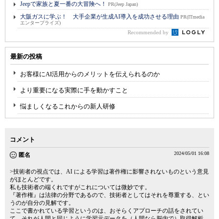
Jeepで家族と夏一番の大冒険へ！
PR(Jeep Japan)
大阪ガスに学ぶ！ 大手企業が生成AI導入を成功させる理由
PR(ITmedia
エンタープライズ)
Recommended by
最新の投稿
お客様にAI活用からのメリットを伝えられるのか
より重要になる実際に手を動かすこと
悩ましくなるこれからの新人研修
コメント
2024/05/01 16:08
匿名
>技術者の視点では、AI による学習は著作権に影響されないものという意見
がほとんどです。
私も技術者の端くれですがこれについては微妙です。
『著作権』は法律の分野であるので、技術者としてはそれを尊重する、とい
うのが自分の見解です。
ここで書かれている学習というのは、おそらくアプローチの話をされてい
て、それが人間と同じように学習元データを（人間なら脳内で）取得解析