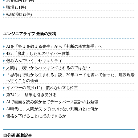
業界動向 (94件)
職場 (51件)
転職活動 (3件)
エンジニアライフ 最新の投稿
AIを「答えを教える先生」から「判断の稽古相手」へ
482.「脱走」したAIのサイバー攻撃
包み込んでいく、セキュリティ
人間は、弱いからハッキングされるのではない
「思考は行動から生まれる」説。20年コードを書いて悟った、建設現場
へ行くことの価値
イノウーの選択 (12) 慣れない立ち位置
第742回 結果を引き受ける
AIで画面を読み解かせてデータベース設計のお勉強
AI時代に、人間が失ってはいけない判断力とは何か
価格を下げることに抵抗できるか
自分研 新着記事