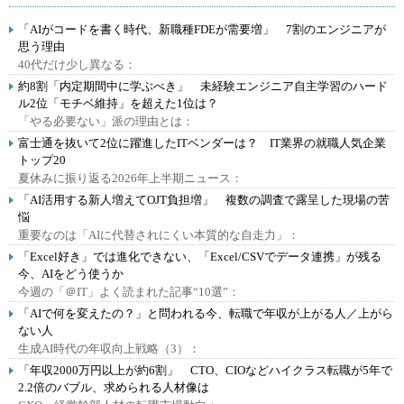
「AIがコードを書く時代、新職種FDEが需要増」 7割のエンジニアが
思う理由
40代だけ少し異なる：
約8割「内定期間中に学ぶべき」 未経験エンジニア自主学習のハード
ル2位「モチベ維持」を超えた1位は？
「やる必要ない」派の理由とは：
富士通を抜いて2位に躍進したITベンダーは？ IT業界の就職人気企業
トップ20
夏休みに振り返る2026年上半期ニュース：
「AI活用する新人増えてOJT負担増」 複数の調査で露呈した現場の苦
悩
重要なのは「AIに代替されにくい本質的な自走力」：
「Excel好き」では進化できない、「Excel/CSVでデータ連携」が残る
今、AIをどう使うか
今週の「＠IT」よく読まれた記事“10選”：
「AIで何を変えたの？」と問われる今、転職で年収が上がる人／上がら
ない人
生成AI時代の年収向上戦略（3）：
「年収2000万円以上が約6割」 CTO、CIOなどハイクラス転職が5年で
2.2倍のバブル、求められる人材像は