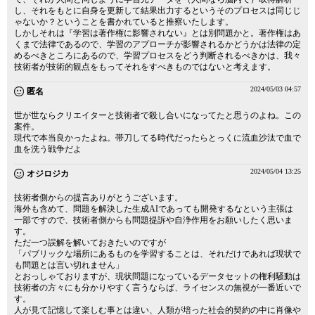
し、それをもとに自身を更新して結果出力するというそのプロセスは同じじ
ゃないか？ということを書かれていると推察いたします。
しかしそれは『学習は著作権に影響されない』とは別問題かと。著作権はあ
くまで法律であるので、学習のアプローチが影響されるかどうかは法律の定
めるべきところにあるので、学習プロセスをどう判断されるべきかは、我々
技術者が技術的観点をもってそれをすべきものではないと考えます。
2024/05/03 04:57
匿名
世が世ならクリエイターと技術者で殺し合いになってたと思うのよね。この
案件。
現代で本当良かったよね。帯刀してる時代だったらとっくに流血沙汰で血で
血を洗う戦争だよ
2024/05/04 13:25
オジロジカ
技術者側からの提言ありがとうございます。
海外も含めて、問題を解決した生成AIであっても開発するなという主張は
一部ですので、技術者側からも問題提訴や自浄作用をお願いしたく思いま
す。
ただ一つ誤解を解いておきたいのですが
「パブリックな場所にあるものを学習することは、それだけであれば現状で
も問題とは言い切れません」
とおっしゃておりますが、現状問題になっているデータセットの権利騒動は
技術者の方々にも分かりやすく言うならば、ライセンスの無視が一番近いで
す。
人が見て記憶して楽しむ事とは違い、人類が培った社会的契約の中に肖像や