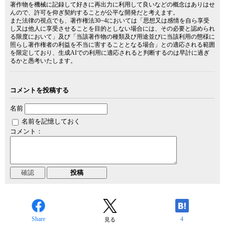
著作物を機械に記録して好きに再出力に利用して良いなどの概念はありはせ
んので、許可を仰ぎ契約することが公平な開発だと考えます。
また法律の視点でも、著作権法30~4においては「思想又は感情を自ら享受
し又は他人に享受させることを目的としない場合には、その必要と認められ
る限度において」及び「当該著作物の種類及び用途並びに当該利用の態様に
照らし著作権者の利益を不当に害することとなる場合」との適応される範囲
を限定しており、生成AIでの利用に適応されると判断するのは早計に過ぎ
るかと愚考いたします。
コメントを投稿する
名前
名前を記憶しておく
コメント：
Share
4
見る