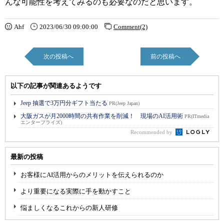
んな可能性を考えてみるのも必要なのだと思います。
Ahf
2023/06/30 09:00:00
Comment(2)
次の投稿へ
前の投稿へ
以下の記事が関連あるようです
Jeep 抽選で3万円分ギフト当たる
PR(Jeep Japan)
大阪ガスが月2000時間の共有作業を削減！ 現場のAI活用術
PR(ITmedia
エンタープライズ)
Recommended by
最新の投稿
お客様にAI活用からのメリットを伝えられるのか
より重要になる実際に手を動かすこと
悩ましくなるこれからの新人研修