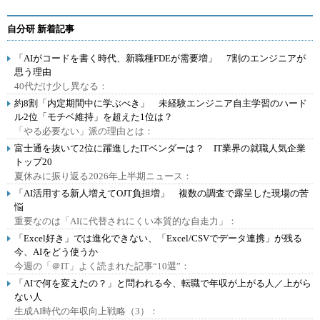
自分研 新着記事
「AIがコードを書く時代、新職種FDEが需要増」 7割のエンジニアが
思う理由
40代だけ少し異なる：
約8割「内定期間中に学ぶべき」 未経験エンジニア自主学習のハード
ル2位「モチベ維持」を超えた1位は？
「やる必要ない」派の理由とは：
富士通を抜いて2位に躍進したITベンダーは？ IT業界の就職人気企業
トップ20
夏休みに振り返る2026年上半期ニュース：
「AI活用する新人増えてOJT負担増」 複数の調査で露呈した現場の苦
悩
重要なのは「AIに代替されにくい本質的な自走力」：
「Excel好き」では進化できない、「Excel/CSVでデータ連携」が残る
今、AIをどう使うか
今週の「＠IT」よく読まれた記事“10選”：
「AIで何を変えたの？」と問われる今、転職で年収が上がる人／上がら
ない人
生成AI時代の年収向上戦略（3）：