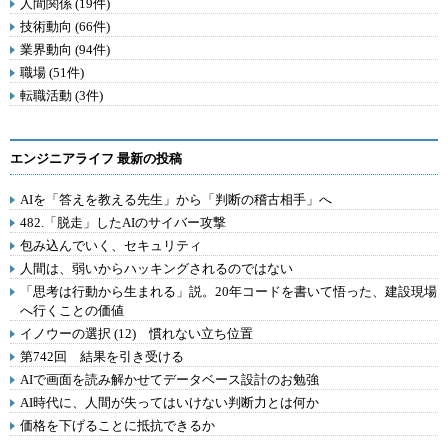
人間関係 (19件)
技術動向 (66件)
業界動向 (94件)
職場 (51件)
転職活動 (3件)
エンジニアライフ 最新の投稿
AIを「答えを教える先生」から「判断の稽古相手」へ
482.「脱走」したAIのサイバー攻撃
包み込んでいく、セキュリティ
人間は、弱いからハッキングされるのではない
「思考は行動から生まれる」説。20年コードを書いて悟った、建設現場
へ行くことの価値
イノウーの選択 (12) 慣れない立ち位置
第742回 結果を引き受ける
AIで画面を読み解かせてデータベース設計のお勉強
AI時代に、人間が失ってはいけない判断力とは何か
価格を下げることに抵抗できるか