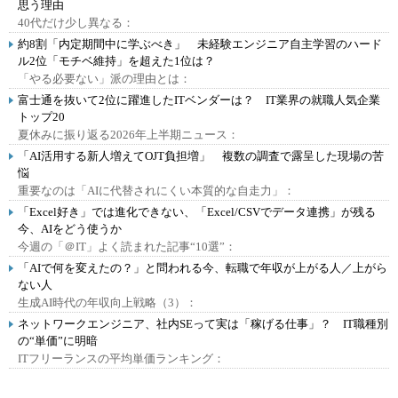
思う理由
40代だけ少し異なる：
約8割「内定期間中に学ぶべき」 未経験エンジニア自主学習のハード
ル2位「モチベ維持」を超えた1位は？
「やる必要ない」派の理由とは：
富士通を抜いて2位に躍進したITベンダーは？ IT業界の就職人気企業
トップ20
夏休みに振り返る2026年上半期ニュース：
「AI活用する新人増えてOJT負担増」 複数の調査で露呈した現場の苦
悩
重要なのは「AIに代替されにくい本質的な自走力」：
「Excel好き」では進化できない、「Excel/CSVでデータ連携」が残る
今、AIをどう使うか
今週の「＠IT」よく読まれた記事“10選”：
「AIで何を変えたの？」と問われる今、転職で年収が上がる人／上がら
ない人
生成AI時代の年収向上戦略（3）：
ネットワークエンジニア、社内SEって実は「稼げる仕事」？ IT職種別
の“単価”に明暗
ITフリーランスの平均単価ランキング：