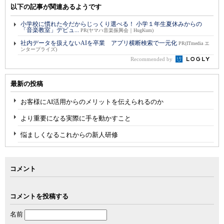
以下の記事が関連あるようです
小学校に慣れた今だからじっくり選べる！ 小学１年生夏休みからの
「音楽教室」デビュ...
PR(ヤマハ音楽振興会｜HugKum)
社内データを扱えないAIを卒業 アプリ横断検索で一元化
PR(ITmedia エ
ンタープライズ)
Recommended by
最新の投稿
お客様にAI活用からのメリットを伝えられるのか
より重要になる実際に手を動かすこと
悩ましくなるこれからの新人研修
コメント
コメントを投稿する
名前