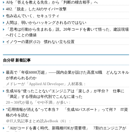
AIを「答えを教える先生」から「判断の稽古相手」へ
482.「脱走」したAIのサイバー攻撃
包み込んでいく、セキュリティ
人間は、弱いからハッキングされるのではない
「思考は行動から生まれる」説。20年コードを書いて悟った、建設現場
へ行くことの価値
イノウーの選択 (12) 慣れない立ち位置
自分研 新着記事
最高で「年収6000万超」――国内企業が設けた高度AI職 どんなスキル
が求められるのか
メドレーが「Applied AI Developer」人材募集：
生成AIを“使ったことない”エンジニアは「楽しさ」が半分？ 仕事に
「満足」する理由は年代別でこんなに違った
20～30代が最も「やや不満」が多い：
“応用情報が消える”って本当？ 「生成AIパスポート」って何？ IT資
格の今を読む
＠IT人気記事まとめ読みeBook（6）：
「AIがコードを書く時代、新職種FDEが需要増」 7割のエンジニアが