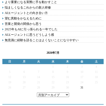
より重要になる実際に手を動かすこと
悩ましくなるこれからの新人研修
AIエージェントとの向き合い方
望む異動をかなえるために
営業と開発の関係から思う
2025年もAIに引っ張られる一年でした
AIエージェントに思うどうしよう感
無意識に経験を語ることはよくないことになりやすい
2026年7月
日
月
火
水
木
金
土
1
2
3
4
5
6
7
8
9
10
11
12
13
14
15
16
17
18
19
20
21
22
23
24
25
26
27
28
29
30
31