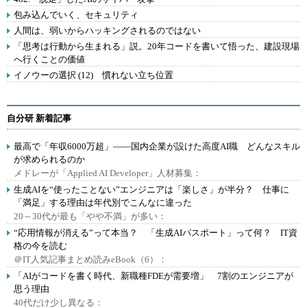
包み込んでいく、セキュリティ
人間は、弱いからハッキングされるのではない
「思考は行動から生まれる」説。20年コードを書いて悟った、建設現場
へ行くことの価値
イノウーの選択 (12) 慣れない立ち位置
自分研 新着記事
最高で「年収6000万超」――国内企業が設けた高度AI職 どんなスキル
が求められるのか
メドレーが「Applied AI Developer」人材募集：
生成AIを“使ったことない”エンジニアは「楽しさ」が半分？ 仕事に
「満足」する理由は年代別でこんなに違った
20～30代が最も「やや不満」が多い：
“応用情報が消える”って本当？ 「生成AIパスポート」って何？ IT資
格の今を読む
＠IT人気記事まとめ読みeBook（6）：
「AIがコードを書く時代、新職種FDEが需要増」 7割のエンジニアが
思う理由
40代だけ少し異なる：