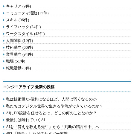
キャリア (9件)
コミュニティ活動 (15件)
スキル (96件)
ライフハック (24件)
ワークスタイル (43件)
人間関係 (19件)
技術動向 (66件)
業界動向 (94件)
職場 (51件)
転職活動 (3件)
エンジニアライフ 最新の投稿
私は技術屋だ-便利になるほど、人間は弱くなるのか
私たちはデジタル世界で生きる準備ができているのか？
AIにDB設計を任せるとは、どこの何のことなのか？
最後には離れていくAI
AIを「答えを教える先生」から「判断の稽古相手」へ
482.「脱走」したAIのサイバー攻撃