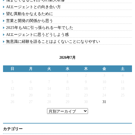
AIエージェントとの向き合い方
望む異動をかなえるために
営業と開発の関係から思う
2025年もAIに引っ張られる一年でした
AIエージェントに思うどうしよう感
無意識に経験を語ることはよくないことになりやすい
2026年7月
日
月
火
水
木
金
土
1
2
3
4
5
6
7
8
9
10
11
12
13
14
15
16
17
18
19
20
21
22
23
24
25
26
27
28
29
30
31
カテゴリー