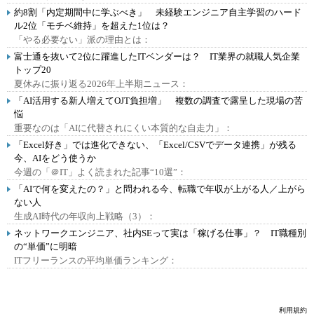
約8割「内定期間中に学ぶべき」 未経験エンジニア自主学習のハード
ル2位「モチベ維持」を超えた1位は？
「やる必要ない」派の理由とは：
富士通を抜いて2位に躍進したITベンダーは？ IT業界の就職人気企業
トップ20
夏休みに振り返る2026年上半期ニュース：
「AI活用する新人増えてOJT負担増」 複数の調査で露呈した現場の苦
悩
重要なのは「AIに代替されにくい本質的な自走力」：
「Excel好き」では進化できない、「Excel/CSVでデータ連携」が残る
今、AIをどう使うか
今週の「＠IT」よく読まれた記事“10選”：
「AIで何を変えたの？」と問われる今、転職で年収が上がる人／上がら
ない人
生成AI時代の年収向上戦略（3）：
ネットワークエンジニア、社内SEって実は「稼げる仕事」？ IT職種別
の“単価”に明暗
ITフリーランスの平均単価ランキング：
利用規約