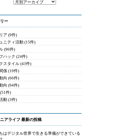
リー
ア (9件)
ュニティ活動 (15件)
 (96件)
ハック (24件)
クスタイル (43件)
係 (19件)
向 (66件)
向 (94件)
(51件)
動 (3件)
ニアライフ 最新の投稿
ちはデジタル世界で生きる準備ができている
？