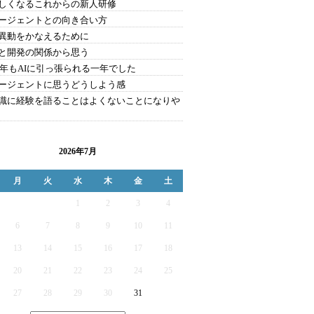
しくなるこれからの新人研修
エージェントとの向き合い方
異動をかなえるために
と開発の関係から思う
25年もAIに引っ張られる一年でした
エージェントに思うどうしよう感
識に経験を語ることはよくないことになりや
2026年7月
月
火
水
木
金
土
1
2
3
4
6
7
8
9
10
11
13
14
15
16
17
18
20
21
22
23
24
25
27
28
29
30
31