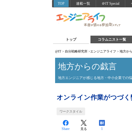
TOP
連載一覧
＠IT Special
トップ
コラムニスト一覧
@IT
>
自分戦略研究所
>
エンジニアライフ
>
地方か
地方からの戯言
地方エンジニアが感じる地方・中小企業での
オンライン作業がつづく
ワークスタイル
Share
1
見る