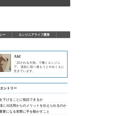
シー
エンジニアライフ憲章
Ahf
「試される大地」で働くエンジニ
ア。 貪欲に前へ進もうとやみくもに
生きています。
エントリー
を下げることに抵抗できるか
様にAI活用からのメリットを伝えられるのか
重要になる実際に手を動かすこと