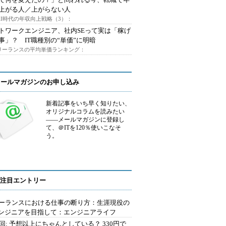
上がる人／上がらない人
AI時代の年収向上戦略（3）：
トワークエンジニア、社内SEって実は「稼げ
事」？ IT職種別の“単価”に明暗
フリーランスの平均単価ランキング：
メールマガジンのお申し込み
新着記事をいち早く知りたい、
オリジナルコラムを読みたい
――メールマガジンに登録し
て、＠ITを120％使いこなそ
う。
注目エントリー
ーランスにおける仕事の断り方：生涯現役の
エンジニアを目指して：エンジニアライフ
2回: 予想以上にちゃんとしている？ 330円で