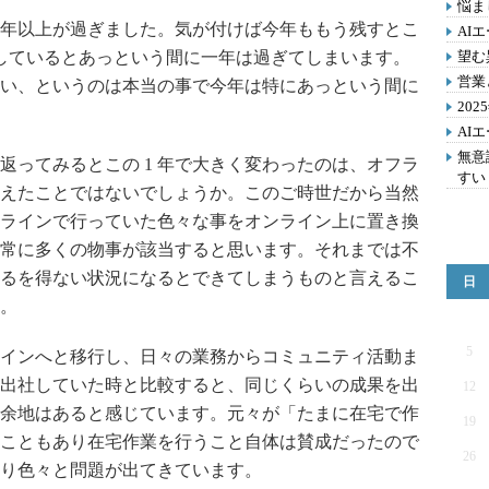
悩ま
年以上が過ぎました。気が付けば今年ももう残すとこ
AI
断しているとあっという間に一年は過ぎてしまいます。
望む
営業
年は短い、というのは本当の事で今年は特にあっという間に
20
AI
無意
ってみるとこの 1 年で大きく変わったのは、オフラ
すい
えたことではないでしょうか。このご時世だから当然
ラインで行っていた色々な事をオンライン上に置き換
常に多くの物事が該当すると思います。それまでは不
るを得ない状況になるとできてしまうものと言えるこ
日
。
5
インへと移行し、日々の業務からコミュニティ活動ま
出社していた時と比較すると、同じくらいの成果を出
12
余地はあると感じています。元々が「たまに在宅で作
19
こともあり在宅作業を行うこと自体は賛成だったので
26
り色々と問題が出てきています。