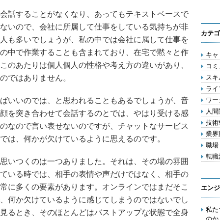
会話することがなくなり、あってもテキストベースで
ないので、会社に所属して仕事をしている気持ちが非
カテゴ
人も多いでしょうが、私の中では会社に属して仕事を
の中で作業することも含まれており、在宅で黙々と作
キャリ
このあたりは個人個人の性格や考え方の違いがあり、
コミ
のではありません。
スキル
ライフ
ばいいのでは、と思われることもあるでしょうが、音
ワー
人間関
顔を突き合わせて会話するのとでは、やはり受ける感
技術動
のなので言い表せないのですが、チャットなサービス
業界動
では、何かが欠けているように思えるのです。
職場 
転職活
思いつくのは一つありました。それは、その場の雰囲
ている時では、相手の表情や声だけではなく、相手の
常に多くの要素があります。オンラインではまだそこ
エンジ
、何か欠けているように感じてしまうのではないでし
私た
見るとき、そのほとんどはバストアップな状態で全身
のか