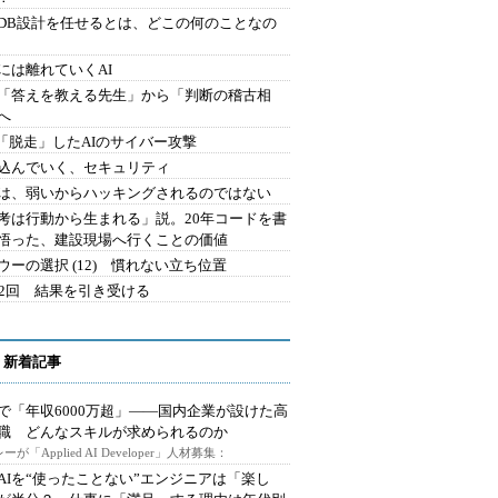
にDB設計を任せるとは、どこの何のことなの
には離れていくAI
を「答えを教える先生」から「判断の稽古相
へ
2.「脱走」したAIのサイバー攻撃
込んでいく、セキュリティ
は、弱いからハッキングされるのではない
考は行動から生まれる」説。20年コードを書
悟った、建設現場へ行くことの価値
ウーの選択 (12) 慣れない立ち位置
42回 結果を引き受ける
 新着記事
で「年収6000万超」――国内企業が設けた高
I職 どんなスキルが求められるのか
ーが「Applied AI Developer」人材募集：
AIを“使ったことない”エンジニアは「楽し