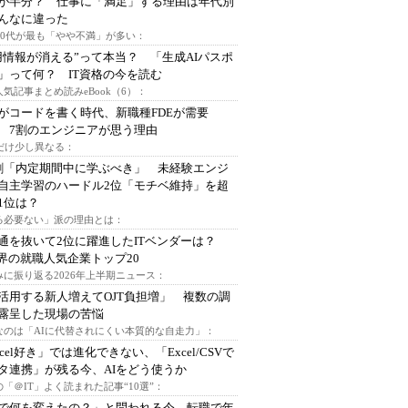
が半分？ 仕事に「満足」する理由は年代別
んなに違った
～30代が最も「やや不満」が多い：
用情報が消える”って本当？ 「生成AIパスポ
」って何？ IT資格の今を読む
人気記事まとめ読みeBook（6）：
Iがコードを書く時代、新職種FDEが需要
 7割のエンジニアが思う理由
代だけ少し異なる：
割「内定期間中に学ぶべき」 未経験エンジ
自主学習のハードル2位「モチベ維持」を超
1位は？
る必要ない」派の理由とは：
通を抜いて2位に躍進したITベンダーは？
業界の就職人気企業トップ20
みに振り返る2026年上半期ニュース：
I活用する新人増えてOJT負担増」 複数の調
露呈した現場の苦悩
なのは「AIに代替されにくい本質的な自走力」：
xcel好き」では進化できない、「Excel/CSVで
タ連携」が残る今、AIをどう使うか
「＠IT」よく読まれた記事“10選”：
Iで何を変えたの？」と問われる今、転職で年