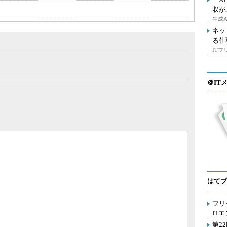
収が
生成
ネッ
る仕
IT
＠IT
はてブ
フリ
IT
第2