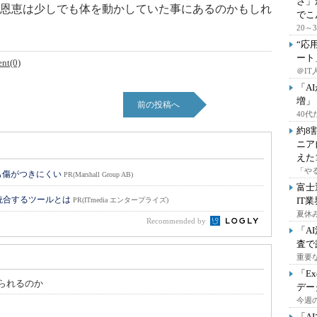
さ」
恩恵は少しでも体を動かしていた事にあるのかもしれ
でこ
20
“応
ート
nt(0)
＠IT
「A
増」
前の投稿へ
40
約8
ニア
えた
「や
も傷がつきにくい
PR(Marshall Group AB)
富士
統合するツールとは
IT
PR(ITmedia エンタープライズ)
夏休
Recommended by
「A
査で
重要
「E
られるのか
デー
今週の
「A