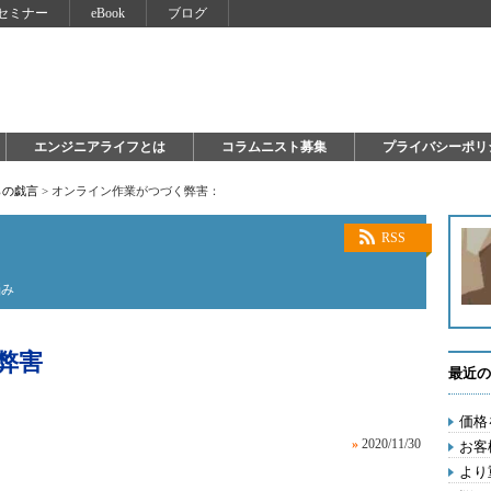
セミナー
eBook
ブログ
エンジニアライフとは
コラムニスト募集
プライバシーポリ
らの戯言
>
オンライン作業がつづく弊害：
RSS
悩み
弊害
最近の
価格
»
2020/11/30
お客
より