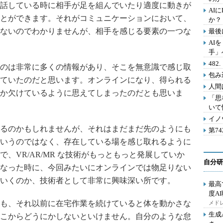
話している時に相手が足を組んでいたり適度に動きが
AI
とができます。それがコミュニケーションにおいて、
か？
ないのでわかりませんが、相手を感じる要素の一つな
最後
AI
手」
48
のは非常に多くの情報があり、そこを無意識で感じ取
包み
ていたのだと思います。オンラインになり、得られる
人間
か欠けているように思えてしまったのだとも思いま
「思
いて
イノ
るのかもしれませんが、それはまだまだ先のようにも
第7
いうのではなく、存在している場を感じ取れるように
、VR/AR/MR な技術がもっともっと発展していか
自分研
なった時に、今回みたいにオンラインでは物足りない
いくのか、技術者として非常に興味深い所です。
最高
度A
も、それ以前に在宅作業を続けていると体を動かさな
メドレ
生成
こからどうにかしないといけません。自分のような怠