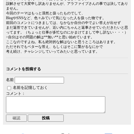
誤解させて大変申し訳ありませんが、アラファイブさんの事では決してあり
ません。
今回のテーマはもっと漠然と扱ったものでして、
BlogやSNSなど、色々みていて気になった人を扱った物です。
前回のコメントにつきましては、なかなか自分の中でよい答えが出せず
まだ返答できていませんが、近い内にちゃんと返事させていただきたいと思
ってます。（ちょっと仕事が多忙なのにかまけてまして申し訳ない・・・）
>自分はその問題の解は**無い**と思い始めています。
ここなのですよね。私も絶対的な解はないと思うところはあります。
ただそれでもベターな答え、もしくはそこに繋がるなにかで
考え続け、チャレンジしていってみたいと思っています。
コメントを投稿する
名前
名前を記憶しておく
コメント：