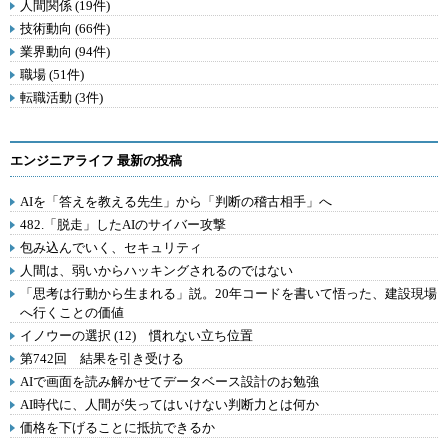
人間関係 (19件)
技術動向 (66件)
業界動向 (94件)
職場 (51件)
転職活動 (3件)
エンジニアライフ 最新の投稿
AIを「答えを教える先生」から「判断の稽古相手」へ
482.「脱走」したAIのサイバー攻撃
包み込んでいく、セキュリティ
人間は、弱いからハッキングされるのではない
「思考は行動から生まれる」説。20年コードを書いて悟った、建設現場
へ行くことの価値
イノウーの選択 (12) 慣れない立ち位置
第742回 結果を引き受ける
AIで画面を読み解かせてデータベース設計のお勉強
AI時代に、人間が失ってはいけない判断力とは何か
価格を下げることに抵抗できるか