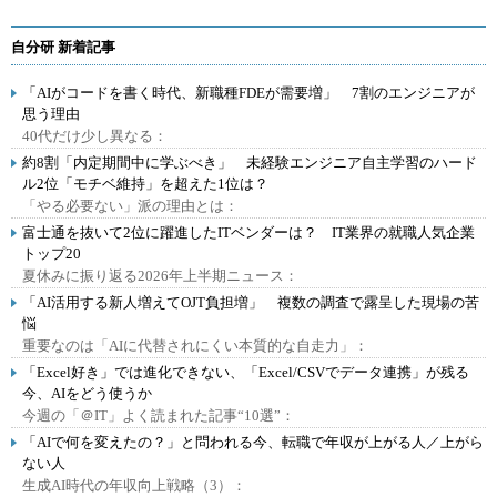
自分研 新着記事
「AIがコードを書く時代、新職種FDEが需要増」 7割のエンジニアが
思う理由
40代だけ少し異なる：
約8割「内定期間中に学ぶべき」 未経験エンジニア自主学習のハード
ル2位「モチベ維持」を超えた1位は？
「やる必要ない」派の理由とは：
富士通を抜いて2位に躍進したITベンダーは？ IT業界の就職人気企業
トップ20
夏休みに振り返る2026年上半期ニュース：
「AI活用する新人増えてOJT負担増」 複数の調査で露呈した現場の苦
悩
重要なのは「AIに代替されにくい本質的な自走力」：
「Excel好き」では進化できない、「Excel/CSVでデータ連携」が残る
今、AIをどう使うか
今週の「＠IT」よく読まれた記事“10選”：
「AIで何を変えたの？」と問われる今、転職で年収が上がる人／上がら
ない人
生成AI時代の年収向上戦略（3）：