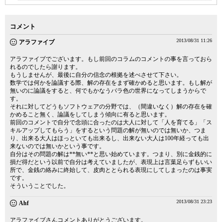
コメント
2013/08/31 11:26
アラファイブ
アラファイブでございます。もし前回のコラムのコメントの事を言っておら
れるのでしたら謝ります。
もうしませんが、最後に自分の信念の根拠を述べさせて下さい。
数学では何かを論議する際、解の存在をまず確かめると思います。もし解が
無いのに論議をすると、何でもかなうバラ色の世界になってしまうからで
す。
それに対してどうもソフトウェアの分野では、（間違いなく）解の存在を確
かめること無く、論議をしてしまう傾向に有ると思います。
前回のコメントで自分で念頭に合ったのは大人に対して「人を育てる」「ス
キルアップしてもらう」をするという問題の解が無いのでは無いか、つま
り、出来る大人はほっといても出来るし、出来ない大人は100年経っても出
来ないのでは無いかという事です。
自分はその問題の解は**無い**と思い始めています。つまり、別に金銭的に
損だ得だという以前で自分は考えていましたが、表現上は言葉足らずもいい
所で、金銭の絡みに終始して、皮肉ととられる表現にしてしまったのは事実
です。
そういうことでした。
2013/08/31 23:23
Ahf
アラファイブさんコメントありがとうございます。