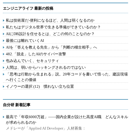
エンジニアライフ 最新の投稿
私は技術屋だ-便利になるほど、人間は弱くなるのか
私たちはデジタル世界で生きる準備ができているのか？
AIにDB設計を任せるとは、どこの何のことなのか？
最後には離れていくAI
AIを「答えを教える先生」から「判断の稽古相手」へ
482.「脱走」したAIのサイバー攻撃
包み込んでいく、セキュリティ
人間は、弱いからハッキングされるのではない
「思考は行動から生まれる」説。20年コードを書いて悟った、建設現場
へ行くことの価値
イノウーの選択 (12) 慣れない立ち位置
自分研 新着記事
最高で「年収6000万超」――国内企業が設けた高度AI職 どんなスキル
が求められるのか
メドレーが「Applied AI Developer」人材募集：