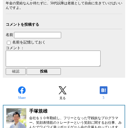
年金の受給なんか待たずに、50代以降は老後として自由に生きていけばいい
んですよ。
コメントを投稿する
名前
名前を記憶しておく
コメント：
Share
5
見る
手塚規雄
会社を１０年勤続し、フリーとなった守銭奴なプログラマ
ー。笑顔表情筋のトレーナーという笑顔に関するお仕事、み
んなでワイワイ遊ぶボードゲーム会の主催もやっています。