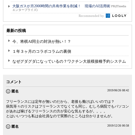
大阪ガスが月2000時間の共有作業を削減！ 現場のAI活用術
PR(ITmedia
エンタープライズ)
Recommended by
最新の投稿
今、将棋AI同士の対決が熱い！？
１年３ヶ月のコラボコラムの裏側
なぜグダグダになっているの？ワクチン大規模接種予約システム
コメント
2019/06/26 08:42
匿名
フリーランスには定年が無いのだから、老後も働けばいいのでは？
病気等々のリスクはフリーランスでなくても同じ。むしろ病院でもパソコン
があれば稼げるフリーランスの方が安心な気もするが。。。。
とはいいつつも私は会社員なので実際のところは分かりませんが。
2019/12/26 00:58
匿名