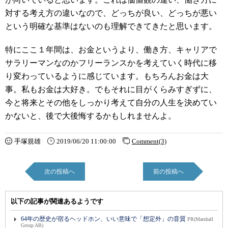
対する考え方の違いなので、どっちが良い、どっちが悪い
という明確な基準はないのも理解できてきたと思います。
特にここ１年間は、お金というより、働き方、キャリアで
サラリーマンなのかフリーランスかを考えていく時代に移
り変わっているように感じています。もちろんお金は大
事。私もお金は大好き。でもそれに目がくらみすぎずに、
今と将来とその他をしっかり考えて自分の人生を決めてい
かないと、後で大後悔するかもしれませんよ。
手塚規雄
2019/06/20 11:00:00
Comment(3)
次の投稿へ
前の投稿へ
以下の記事が関連あるようです
64年の歴史が宿るヘッドホン、いい意味で「想定外」の音質
PR(Marshall
Group AB)