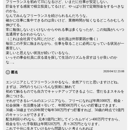
フリーランスを初めて35になるけど、いまだに仕事が安定しない。
貯金をする感覚で積立投資してるけど、やっぱり別で定期預金をするべきな
のかも。
なんでみんなフリーランスを続けられるんだろうな。
確かに仕事に集中できるのは良いけど、業務時間が短くなるどころかむしろ
伸びてる。
常に勉強しないといけないからやれる事は多くなったが、この知識がいいつ
迄通用するかわからない。
（これは会社員でも同じだけど、会社員は外部要因が働く）
毎日この不安に蝕まれながら、仕事を取ることに必死になっている状況が一
番苦しい。
楽しいと思えない状況が続いているなら、
いっその事会社員に戻る道を探して生活のリズムを戻すほうが良いのか
な…。
2020/04/12 23:08
匿名
エンジニアとしてフリーランスやるなら、全然アリだと思いますけどね。
まずは、20代のうちにいろんな技術に触れて
初めて触るものでも自力でキャッチアップできるように、雪だるまスキルを
身につける。
それができるレベルのエンジニアなら、フリーになれば年商1000万、税金・
社会保険・生活費を諸々引いて、年間500万円くらいの貯蓄はできます。
30歳～50歳までの20年間で毎年500万円ずつ貯蓄すれば、50歳の時点で1億円
のキャッシュができます。
配当利回り4%なら、元本1億円に対してインカムゲイン400万円ですから、
税金を引いた手取額は年間320万円、月々26万円となります。
これで十分に生きていけるから問題ないと考えられれば