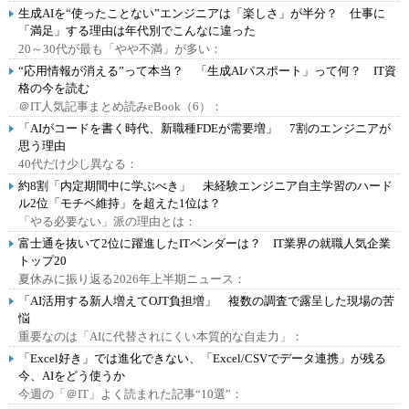
生成AIを“使ったことない”エンジニアは「楽しさ」が半分？ 仕事に
「満足」する理由は年代別でこんなに違った
20～30代が最も「やや不満」が多い：
“応用情報が消える”って本当？ 「生成AIパスポート」って何？ IT資
格の今を読む
＠IT人気記事まとめ読みeBook（6）：
「AIがコードを書く時代、新職種FDEが需要増」 7割のエンジニアが
思う理由
40代だけ少し異なる：
約8割「内定期間中に学ぶべき」 未経験エンジニア自主学習のハード
ル2位「モチベ維持」を超えた1位は？
「やる必要ない」派の理由とは：
富士通を抜いて2位に躍進したITベンダーは？ IT業界の就職人気企業
トップ20
夏休みに振り返る2026年上半期ニュース：
「AI活用する新人増えてOJT負担増」 複数の調査で露呈した現場の苦
悩
重要なのは「AIに代替されにくい本質的な自走力」：
「Excel好き」では進化できない、「Excel/CSVでデータ連携」が残る
今、AIをどう使うか
今週の「＠IT」よく読まれた記事“10選”：