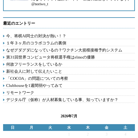
@noriwo_t
最近のエントリー
今、将棋AI同士の対決が熱い！？
１年３ヶ月のコラボコラムの裏側
なぜグダグダになっているの？ワクチン大規模接種予約システム
第31回世界コンピュータ将棋選手権はelmoの優勝
何故フリーランスをしているか
新社会人に対して伝えたいこと
「COCOA」の問題についての考察
Clubhouseを1週間弱やってみて
リモートワーク
デジタル庁（仮称）が人材募集している事、知っていますか？
2026年7月
日
月
火
水
木
金
土
1
2
3
4