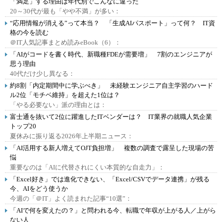
「満足」する理由は年代別でこんなに違った
20～30代が最も「やや不満」が多い：
“応用情報が消える”って本当？ 「生成AIパスポート」って何？ IT資
格の今を読む
＠IT人気記事まとめ読みeBook（6）：
「AIがコードを書く時代、新職種FDEが需要増」 7割のエンジニアが
思う理由
40代だけ少し異なる：
約8割「内定期間中に学ぶべき」 未経験エンジニア自主学習のハード
ル2位「モチベ維持」を超えた1位は？
「やる必要ない」派の理由とは：
富士通を抜いて2位に躍進したITベンダーは？ IT業界の就職人気企業
トップ20
夏休みに振り返る2026年上半期ニュース：
「AI活用する新人増えてOJT負担増」 複数の調査で露呈した現場の苦
悩
重要なのは「AIに代替されにくい本質的な自走力」：
「Excel好き」では進化できない、「Excel/CSVでデータ連携」が残る
今、AIをどう使うか
今週の「＠IT」よく読まれた記事“10選”：
「AIで何を変えたの？」と問われる今、転職で年収が上がる人／上がら
ない人