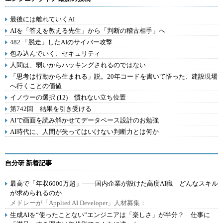
最後には離れていくAI
AIを「答えを教える先生」から「判断の稽古相手」へ
482.「脱走」したAIのサイバー攻撃
包み込んでいく、セキュリティ
人間は、弱いからハッキングされるのではない
「思考は行動から生まれる」説。20年コードを書いて悟った、建設現場
へ行くことの価値
イノウーの選択 (12) 慣れない立ち位置
第742回 結果を引き受ける
AIで画面を読み解かせてデータベース設計のお勉強
AI時代に、人間が失ってはいけない判断力とは何か
自分研 新着記事
最高で「年収6000万超」――国内企業が設けた高度AI職 どんなスキル
が求められるのか
メドレーが「Applied AI Developer」人材募集：
生成AIを“使ったことない”エンジニアは「楽しさ」が半分？ 仕事に