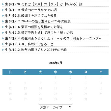
生き様220. それは【未来】の【タレ】が【転がる】話
生き様219. 最近のオーラルケアの話
生き様218. 齢四十を超えて己を知る
生き様217. 2024年の振り返りと2025年の抱負
生き様216. 緊張の種類を見極めて対策を
生き様215. 確定申告を通して感じた「税」の話
生き様214. 発生滑舌を良くしよう！～その２：滑舌トレーニング～
生き様213. 今、私達にできること
生き様212. 昨年の振り返りと2024年の抱負
2026年7月
日
月
火
水
木
金
土
1
2
3
4
5
6
7
8
9
10
11
12
13
14
15
16
17
18
19
20
21
22
23
24
25
26
27
28
29
30
31