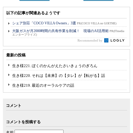
以下の記事が関連あるようです
シェア別荘「COCO VILLA Owners」3選
PR(COCO VILLA on GOETHE)
大阪ガスが月2000時間の共有作業を削減！ 現場のAI活用術
PR(ITmedia
エンタープライズ)
Recommended by
最新の投稿
生き様221. ぼくのかんがえたさいきょうのぎろん
生き様220. それは【未来】の【タレ】が【転がる】話
生き様219. 最近のオーラルケアの話
コメント
コメントを投稿する
名前