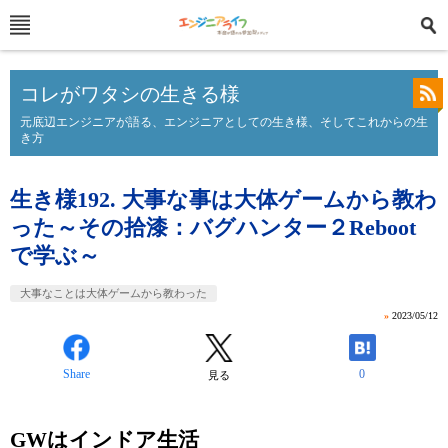
コレがワタシの生きる様
元底辺エンジニアが語る、エンジニアとしての生き様、そしてこれからの生
き方
生き様192. 大事な事は大体ゲームから教わ
った～その拾漆：バグハンター２Reboot
で学ぶ～
大事なことは大体ゲームから教わった
»
2023/05/12
Share
0
見る
GWはインドア生活