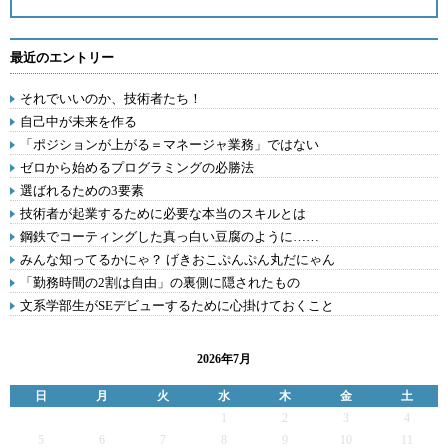
最近のエントリー
それでいいのか、技術者たち！
自己中が未来を作る
「ポジションが上がる＝マネージャ業務」ではない
ゼロから始めるプログラミングの必勝法
選ばれるための3要素
技術者が起業するために必要な本当のスキルとは
鋼鉄でコーティングした真っ白い豆腐のように……
みんな知ってるかにゃ？ げきおこぷんぷん丸だにゃん
「勤務時間の2割は自由」の裏側に隠されたもの
文系学部生がSEデビューするために心掛けておくこと
2026年7月
日
月
火
水
木
金
土
1
2
3
4
5
6
7
8
9
10
11