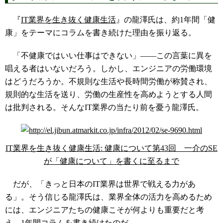
『
IT業界を生き抜く健康生活
』の龍澤氏は、約1年間「健
康」をテーマにコラムを書き続けた理由を振り返る。
「不健康ではいい仕事はできない」――この言葉に異を
唱える者はいないだろう。しかし、エンジニアの労働環境
はどうだろうか。不規則な生活や長時間労働が称賛され、
規則的な生活を送り、労働の生産性を高めようとする人間
は批判される。そんなIT業界の当たり前を憂う龍澤氏。
IT業界を生き抜く健康生活: 健康について第43回 一介のSE
が「健康について」を書くに至るまで
だが、「きっと日本のIT業界は世界で戦える力があ
る」。そう信じる龍澤氏は、業界全体の活力を高めるため
には、エンジニアたちの健康こそが何よりも重要だと考
え、1年間コラムを書き続けたのだ。