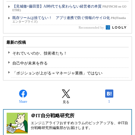
【見城徹×藤田晋】AI時代でも変わらない経営者の本質
PR(FINCHI on GO
ETHE)
既存ツールは捨てない！ アプリ連携で防ぐ情報のサイロ化
PR(ITmedia
エンタープライズ)
Recommended by
最新の投稿
それでいいのか、技術者たち！
自己中が未来を作る
「ポジションが上がる＝マネージャ業務」ではない
Share
1
見る
＠IT自分戦略研究所
エンジニアライフおすすめコラムのピックアップを、
＠IT自
分戦略研究所編集部
がお届けします。