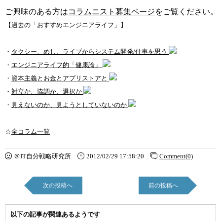
ご興味のある方は
コラムニスト募集ページ
をご覧ください。
【過去の「おすすめエンジニアライフ」】
・
タクシー、めし、ライブからシステム開発/仕事を思う
・
エンジニアライフ的「健康論」
・
資本主義とお金とアプリストアと
・
対立か、協調か、選択か
・
見えないのか、見ようとしていないのか
☆
全コラム一覧
＠IT自分戦略研究所
2012/02/29 17:58:20
Comment(0)
次の投稿へ
前の投稿へ
以下の記事が関連あるようです