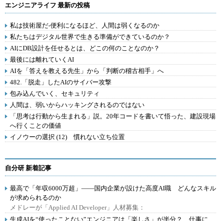
エンジニアライフ 最新の投稿
私は技術屋だ-便利になるほど、人間は弱くなるのか
私たちはデジタル世界で生きる準備ができているのか？
AIにDB設計を任せるとは、どこの何のことなのか？
最後には離れていくAI
AIを「答えを教える先生」から「判断の稽古相手」へ
482.「脱走」したAIのサイバー攻撃
包み込んでいく、セキュリティ
人間は、弱いからハッキングされるのではない
「思考は行動から生まれる」説。20年コードを書いて悟った、建設現場
へ行くことの価値
イノウーの選択 (12) 慣れない立ち位置
自分研 新着記事
最高で「年収6000万超」――国内企業が設けた高度AI職 どんなスキル
が求められるのか
メドレーが「Applied AI Developer」人材募集：
生成AIを“使ったことない”エンジニアは「楽しさ」が半分？ 仕事に