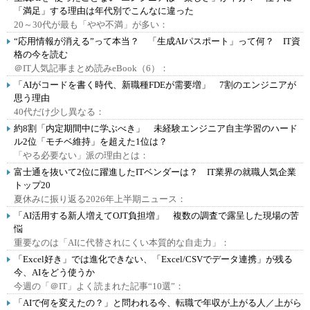
「満足」する理由は年代別でこんなに違った
20～30代が最も「やや不満」が多い：
“応用情報が消える”って本当？ 「生成AIパスポート」って何？ IT資
格の今を読む
＠IT人気記事まとめ読みeBook（6）：
「AIがコードを書く時代、新職種FDEが需要増」 7割のエンジニアが
思う理由
40代だけ少し異なる：
約8割「内定期間中に学ぶべき」 未経験エンジニア自主学習のハード
ル2位「モチベ維持」を超えた1位は？
「やる必要ない」派の理由とは：
富士通を抜いて2位に躍進したITベンダーは？ IT業界の就職人気企業
トップ20
夏休みに振り返る2026年上半期ニュース：
「AI活用する新人増えてOJT負担増」 複数の調査で露呈した現場の苦
悩
重要なのは「AIに代替されにくい本質的な自走力」：
「Excel好き」では進化できない、「Excel/CSVでデータ連携」が残る
今、AIをどう使うか
今週の「＠IT」よく読まれた記事“10選”：
「AIで何を変えたの？」と問われる今、転職で年収が上がる人／上がら