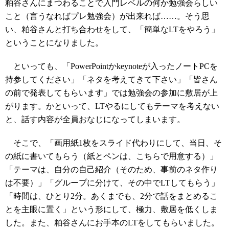
粕谷さんにまつわることで入門レベルの何か勉強会らしい
こと（言うなればプレ勉強会）が出来れば……。そう思
い、粕谷さんと打ち合わせをして、「簡単なLTをやろう」
ということになりました。
といっても、「PowerPointかkeynoteが入ったノートPCを
持参してください」「ネタを考えてきて下さい」「皆さん
の前で発表してもらいます」では勉強会の参加に敷居が上
がります。かといって、LTやるにしてもテーマを考えない
と、話す内容が全員おなじになってしまいます。
そこで、「画用紙1枚をスライド代わりにして、当日、そ
の紙に書いてもらう（紙とペンは、こちらで用意する）」
「テーマは、自分の自己紹介（そのため、事前のネタ作り
は不要）」「グループに分けて、その中でLTしてもらう」
「時間は、ひとり2分。あくまでも、2分で話をまとめるこ
とを主眼に置く」という形にして、極力、敷居を低くしま
した。また、粕谷さんにお手本のLTをしてもらいました。