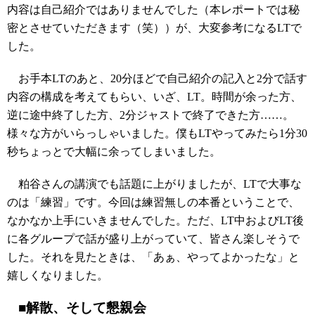
内容は自己紹介ではありませんでした（本レポートでは秘
密とさせていただきます（笑））が、大変参考になるLTで
した。
お手本LTのあと、20分ほどで自己紹介の記入と2分で話す
内容の構成を考えてもらい、いざ、LT。時間が余った方、
逆に途中終了した方、2分ジャストで終了できた方……。
様々な方がいらっしゃいました。僕もLTやってみたら1分30
秒ちょっとで大幅に余ってしまいました。
粕谷さんの講演でも話題に上がりましたが、LTで大事な
のは「練習」です。今回は練習無しの本番ということで、
なかなか上手にいきませんでした。ただ、LT中およびLT後
に各グループで話が盛り上がっていて、皆さん楽しそうで
した。それを見たときは、「あぁ、やってよかったな」と
嬉しくなりました。
■解散、そして懇親会