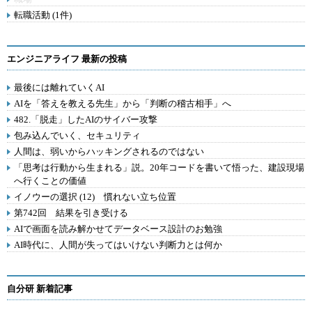
転職活動 (1件)
エンジニアライフ 最新の投稿
最後には離れていくAI
AIを「答えを教える先生」から「判断の稽古相手」へ
482.「脱走」したAIのサイバー攻撃
包み込んでいく、セキュリティ
人間は、弱いからハッキングされるのではない
「思考は行動から生まれる」説。20年コードを書いて悟った、建設現場
へ行くことの価値
イノウーの選択 (12) 慣れない立ち位置
第742回 結果を引き受ける
AIで画面を読み解かせてデータベース設計のお勉強
AI時代に、人間が失ってはいけない判断力とは何か
自分研 新着記事