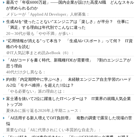
最高で「年収6000万超」――国内企業が設けた高度AI職 どんなスキル
が求められるのか
メドレーが「Applied AI Developer」人材募集：
生成AIを“使ったことない”エンジニアは「楽しさ」が半分？ 仕事に
「満足」する理由は年代別でこんなに違った
20～30代が最も「やや不満」が多い：
“応用情報が消える”って本当？ 「生成AIパスポート」って何？ IT資
格の今を読む
＠IT人気記事まとめ読みeBook（6）：
「AIがコードを書く時代、新職種FDEが需要増」 7割のエンジニアが
思う理由
40代だけ少し異なる：
約8割「内定期間中に学ぶべき」 未経験エンジニア自主学習のハード
ル2位「モチベ維持」を超えた1位は？
「やる必要ない」派の理由とは：
富士通を抜いて2位に躍進したITベンダーは？ IT業界の就職人気企業
トップ20
夏休みに振り返る2026年上半期ニュース：
「AI活用する新人増えてOJT負担増」 複数の調査で露呈した現場の苦
悩
重要なのは「AIに代替されにくい本質的な自走力」：