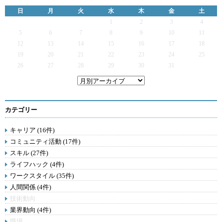
日
月
火
水
木
金
土
1
2
3
4
5
6
7
8
9
10
11
12
13
14
15
16
17
18
19
20
21
22
23
24
25
26
27
28
29
30
31
カテゴリー
キャリア (16件)
コミュニティ活動 (17件)
スキル (27件)
ライフハック (4件)
ワークスタイル (35件)
人間関係 (4件)
技術動向
業界動向 (4件)
職場