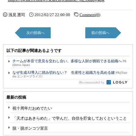
浅見 憲司
2012/02/27 22:00:00
Comment(0)
次の投稿へ
前の投稿へ
以下の記事が関連あるようです
チームが本音で意見を交わし合い、多様な人財が挑戦できる組織へ
PR
(dentsu Japan)
なぜ生成AI導入に踏み切れない？ 生産性と組織力を高める鍵
PR(ITme
dia エンタープライズ)
Recommended by
最新の投稿
祝十周年だおめでたい
「天才はあきらめた」で学んだ、自信を貯金しておくということ
脱・脱ポンコツ宣言