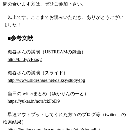
間の合います方は、ぜひご参加下さい。
以上です。ここまでお読みいただき、ありがとうござい
ました！
■参考文献
粕谷さんの講演（USTREAMの録画）
http://bit.ly/yExig2
粕谷さんの講演（スライド）
http://www.slideshare.net/daiksy/study4bg
当日のtwitterまとめ（ゆかりんのーと）
https://yukar.in/note/ckFoD9
早速アウトプットしてくれた方々のブログ等（twitter上の
検索結果）
https://twitter.com/#!/search/realtime/%23study4bg