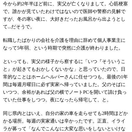
今から約2年半ほど前に、実父が亡くなりまして。心筋梗塞
で。誰かが見ていたわけではないので医師や警察の見解で
すが、冬の寒い夜に、大好きだったお風呂から出ようとし
て...だそうで。
転職したばかりの会社を介護を理由に辞めて個人事業主に
なって5年弱、という時期で突然に介護が終わりました。
といっても、実父の様子から察するに「いつ『そういうこ
と』が起きてもおかしくないかな」と思っていたので、日
常的なことはホームヘルパーさんに任せつつも、最後の1年
間は毎週月曜日に必ず実家へ帰っていました。父のそばに
いつつ、余裕があれば父の横でノートPCを開いて請け負っ
ていた仕事をしつつ。夜になったら帰宅して、と。
同じ県内とはいえ、自分の家の車を走らせても2時間ほどか
かる場所。毎週の実家通いは辛かったです。正直、イライ
ラが募って「なんでこんなに大変な思いをしないといけな