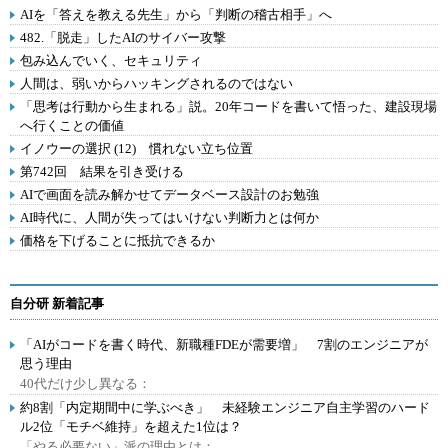
AIを「答えを教える先生」から「判断の稽古相手」へ
482.「脱走」したAIのサイバー攻撃
包み込んでいく、セキュリティ
人間は、弱いからハッキングされるのではない
「思考は行動から生まれる」説。20年コードを書いて悟った、建設現場
へ行くことの価値
イノウーの選択 (12) 慣れない立ち位置
第742回 結果を引き受ける
AIで画面を読み解かせてデータベース設計のお勉強
AI時代に、人間が失ってはいけない判断力とは何か
価格を下げることに抵抗できるか
自分研 新着記事
「AIがコードを書く時代、新職種FDEが需要増」 7割のエンジニアが
思う理由
40代だけ少し異なる：
約8割「内定期間中に学ぶべき」 未経験エンジニア自主学習のハード
ル2位「モチベ維持」を超えた1位は？
「やる必要ない」派の理由とは：