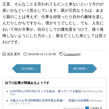
正直、そんなことを言われてもピンと来ないという方のが
多いかなという気もしています。親が元気なうちは、あま
り親のことは考えず、仕事を頑張ったり自分の趣味を楽し
んだりしがちですから。僕がそうでしたし。でも、人生に
おいて何が大事か、自分としての優先度をつけて、後々後
悔しないようにした方が...と、親を亡くした身としては思う
わけです。
浅見 憲司
2018/06/14 13:45:00
Comment(0)
次の投稿へ
前の投稿へ
以下の記事が関連あるようです
GOETHEとFINCHIがタッグを組み、新メディアを創設
PR(FINCHI on GOE
THE)
大阪ガスが月2000時間の共有作業を削減！ 現場のAI活用術
PR(ITmedia
エンタープライズ)
Recommended by