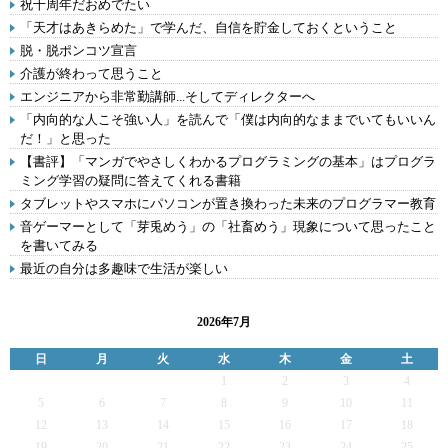
祝十周年だおめでたい
「天才はあきらめた」で学んだ、自信を貯金しておくということ
脱・脱ポンコツ宣言
介護が終わって思うこと
エンジニアから非常勤講師...そしてディレクターへ
「内向的な人こそ強い人」を読んで「僕は内向的なままでいてもいいん
だ！」と思った
【書評】「マンガでやさしくわかるプログラミングの基本」はプログラ
ミング学習の疑問に答えてくれる書籍
タブレットやスマホにパソコンが置き換わった未来のプログラマー教育
音ゲーマーとして「芽兎めう」の「社畜めう」現象について思ったこと
を書いてみる
最近の自分は多趣味で生活が楽しい
2026年7月
日
月
火
水
木
金
土
1
2
3
4
5
6
7
8
9
10
11
12
13
14
15
16
17
18
19
20
21
22
23
24
25