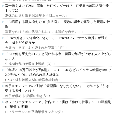
富士通を抜いて2位に躍進したITベンダーは？ IT業界の就職人気企業
トップ20
夏休みに振り返る2026年上半期ニュース：
「AI活用する新人増えてOJT負担増」 複数の調査で露呈した現場の苦
悩
重要なのは「AIに代替されにくい本質的な自走力」：
「Excel好き」では進化できない、「Excel/CSVでデータ連携」が残る
今、AIをどう使うか
今週の「＠IT」よく読まれた記事“10選”：
「AIで何を変えたの？」と問われる今、転職で年収が上がる人／上がら
ない人
生成AI時代の年収向上戦略（3）：
「年収2000万円以上が約6割」 CTO、CIOなどハイクラス転職が5年で
2.2倍のバブル、求められる人材像は
CXO・経営幹部人材の転職市場動向：
若手ITエンジニアの5割が「管理職になりたくない」 それでも「引き
受ける条件」とは？
若手が求める“納得の働き方”：
ネットワークエンジニア、社内SEって実は「稼げる仕事」？ IT職種別
の“単価”に明暗
ITフリーランスの平均単価ランキング：