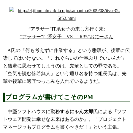
“アラサー”IT系女子の来し方行く末:
“アラサー”IT系女子 VS “R35”おにーさん
A氏の「何も考えずに作業する」という悪癖が、後輩に伝
染してはいけない。「これぐらいの仕事ぶりでいいんだ」
と後輩に思わせてしまうのは、先輩としての罪である。
「空気を読む傍若無人」という通り名を持つ組長氏は、先
輩や後輩に適宜つっこみを入れているようだ。
プログラムが書けてこそのPM
中堅ソフトハウスに勤務する
にゃん太郎
氏による『ソフ
トウェア開発に幸せな未来はあるのか』。「プロジェクト
マネージャもプログラムを書くべきだ！」という主張。