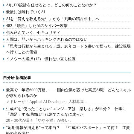
AIにDB設計を任せるとは、どこの何のことなのか？
最後には離れていくAI
AIを「答えを教える先生」から「判断の稽古相手」へ
482.「脱走」したAIのサイバー攻撃
包み込んでいく、セキュリティ
人間は、弱いからハッキングされるのではない
「思考は行動から生まれる」説。20年コードを書いて悟った、建設現場
へ行くことの価値
イノウーの選択 (12) 慣れない立ち位置
自分研 新着記事
最高で「年収6000万超」――国内企業が設けた高度AI職 どんなスキル
が求められるのか
メドレーが「Applied AI Developer」人材募集：
生成AIを“使ったことない”エンジニアは「楽しさ」が半分？ 仕事に
「満足」する理由は年代別でこんなに違った
20～30代が最も「やや不満」が多い：
“応用情報が消える”って本当？ 「生成AIパスポート」って何？ IT資
格の今を読む