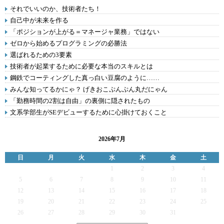
それでいいのか、技術者たち！
自己中が未来を作る
「ポジションが上がる＝マネージャ業務」ではない
ゼロから始めるプログラミングの必勝法
選ばれるための3要素
技術者が起業するために必要な本当のスキルとは
鋼鉄でコーティングした真っ白い豆腐のように……
みんな知ってるかにゃ？ げきおこぷんぷん丸だにゃん
「勤務時間の2割は自由」の裏側に隠されたもの
文系学部生がSEデビューするために心掛けておくこと
2026年7月
日
月
火
水
木
金
土
1
2
3
4
5
6
7
8
9
10
11
12
13
14
15
16
17
18
19
20
21
22
23
24
25
26
27
28
29
30
31