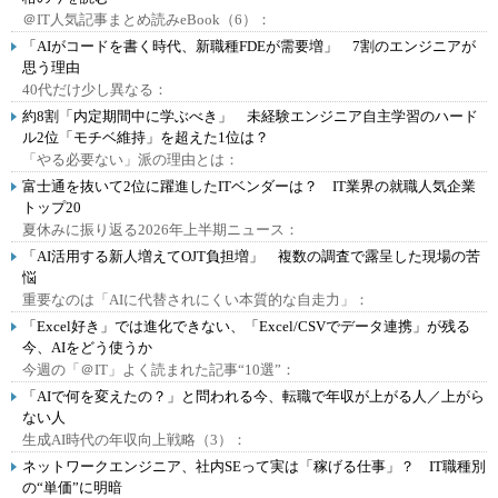
＠IT人気記事まとめ読みeBook（6）：
「AIがコードを書く時代、新職種FDEが需要増」 7割のエンジニアが
思う理由
40代だけ少し異なる：
約8割「内定期間中に学ぶべき」 未経験エンジニア自主学習のハード
ル2位「モチベ維持」を超えた1位は？
「やる必要ない」派の理由とは：
富士通を抜いて2位に躍進したITベンダーは？ IT業界の就職人気企業
トップ20
夏休みに振り返る2026年上半期ニュース：
「AI活用する新人増えてOJT負担増」 複数の調査で露呈した現場の苦
悩
重要なのは「AIに代替されにくい本質的な自走力」：
「Excel好き」では進化できない、「Excel/CSVでデータ連携」が残る
今、AIをどう使うか
今週の「＠IT」よく読まれた記事“10選”：
「AIで何を変えたの？」と問われる今、転職で年収が上がる人／上がら
ない人
生成AI時代の年収向上戦略（3）：
ネットワークエンジニア、社内SEって実は「稼げる仕事」？ IT職種別
の“単価”に明暗