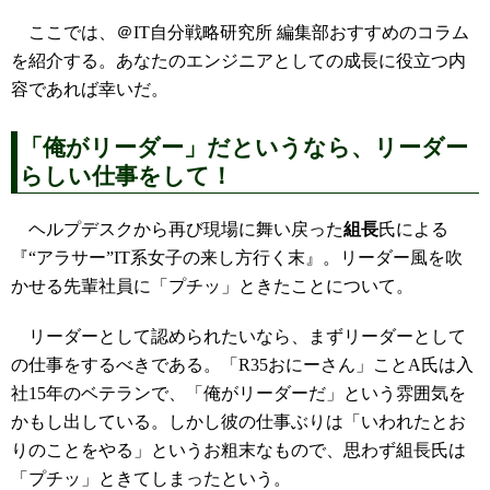
ここでは、＠IT自分戦略研究所 編集部おすすめのコラム
を紹介する。あなたのエンジニアとしての成長に役立つ内
容であれば幸いだ。
「俺がリーダー」だというなら、リーダー
らしい仕事をして！
ヘルプデスクから再び現場に舞い戻った
組長
氏による
『“アラサー”IT系女子の来し方行く末』。リーダー風を吹
かせる先輩社員に「プチッ」ときたことについて。
リーダーとして認められたいなら、まずリーダーとして
の仕事をするべきである。「R35おにーさん」ことA氏は入
社15年のベテランで、「俺がリーダーだ」という雰囲気を
かもし出している。しかし彼の仕事ぶりは「いわれたとお
りのことをやる」というお粗末なもので、思わず組長氏は
「プチッ」ときてしまったという。