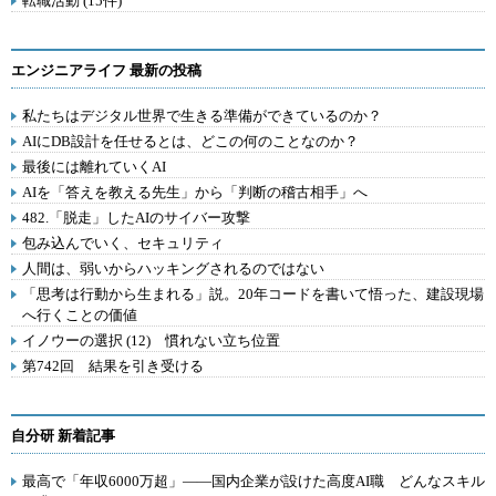
転職活動 (15件)
エンジニアライフ 最新の投稿
私たちはデジタル世界で生きる準備ができているのか？
AIにDB設計を任せるとは、どこの何のことなのか？
最後には離れていくAI
AIを「答えを教える先生」から「判断の稽古相手」へ
482.「脱走」したAIのサイバー攻撃
包み込んでいく、セキュリティ
人間は、弱いからハッキングされるのではない
「思考は行動から生まれる」説。20年コードを書いて悟った、建設現場
へ行くことの価値
イノウーの選択 (12) 慣れない立ち位置
第742回 結果を引き受ける
自分研 新着記事
最高で「年収6000万超」――国内企業が設けた高度AI職 どんなスキル