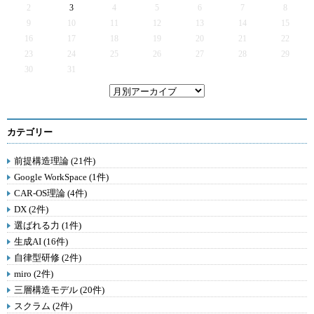
2
3
4
5
6
7
8
9
10
11
12
13
14
15
16
17
18
19
20
21
22
23
24
25
26
27
28
29
30
31
カテゴリー
前提構造理論 (21件)
Google WorkSpace (1件)
CAR-OS理論 (4件)
DX (2件)
選ばれる力 (1件)
生成AI (16件)
自律型研修 (2件)
miro (2件)
三層構造モデル (20件)
スクラム (2件)