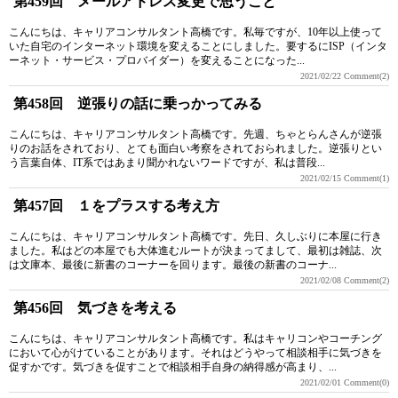
第459回 メールアドレス変更で思うこと
こんにちは、キャリアコンサルタント高橋です。私毎ですが、10年以上使って
いた自宅のインターネット環境を変えることにしました。要するにISP（インタ
ーネット・サービス・プロバイダー）を変えることになった...
2021/02/22
Comment(2)
第458回 逆張りの話に乗っかってみる
こんにちは、キャリアコンサルタント高橋です。先週、ちゃとらんさんが逆張
りのお話をされており、とても面白い考察をされておられました。逆張りとい
う言葉自体、IT系ではあまり聞かれないワードですが、私は普段...
2021/02/15
Comment(1)
第457回 １をプラスする考え方
こんにちは、キャリアコンサルタント高橋です。先日、久しぶりに本屋に行き
ました。私はどの本屋でも大体進むルートが決まってまして、最初は雑誌、次
は文庫本、最後に新書のコーナーを回ります。最後の新書のコーナ...
2021/02/08
Comment(2)
第456回 気づきを考える
こんにちは、キャリアコンサルタント高橋です。私はキャリコンやコーチング
において心がけていることがあります。それはどうやって相談相手に気づきを
促すかです。気づきを促すことで相談相手自身の納得感が高まり、...
2021/02/01
Comment(0)