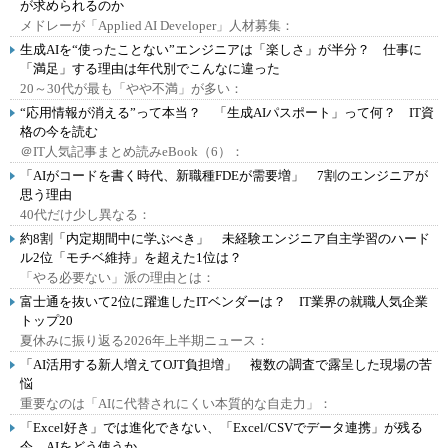
が求められるのか
メドレーが「Applied AI Developer」人材募集：
生成AIを“使ったことない”エンジニアは「楽しさ」が半分？ 仕事に
「満足」する理由は年代別でこんなに違った
20～30代が最も「やや不満」が多い：
“応用情報が消える”って本当？ 「生成AIパスポート」って何？ IT資
格の今を読む
＠IT人気記事まとめ読みeBook（6）：
「AIがコードを書く時代、新職種FDEが需要増」 7割のエンジニアが
思う理由
40代だけ少し異なる：
約8割「内定期間中に学ぶべき」 未経験エンジニア自主学習のハード
ル2位「モチベ維持」を超えた1位は？
「やる必要ない」派の理由とは：
富士通を抜いて2位に躍進したITベンダーは？ IT業界の就職人気企業
トップ20
夏休みに振り返る2026年上半期ニュース：
「AI活用する新人増えてOJT負担増」 複数の調査で露呈した現場の苦
悩
重要なのは「AIに代替されにくい本質的な自走力」：
「Excel好き」では進化できない、「Excel/CSVでデータ連携」が残る
今、AIをどう使うか