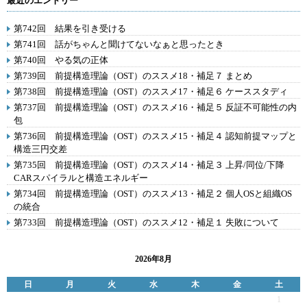
最近のエントリー
第742回 結果を引き受ける
第741回 話がちゃんと聞けてないなぁと思ったとき
第740回 やる気の正体
第739回 前提構造理論（OST）のススメ18・補足７ まとめ
第738回 前提構造理論（OST）のススメ17・補足６ ケーススタディ
第737回 前提構造理論（OST）のススメ16・補足５ 反証不可能性の内
包
第736回 前提構造理論（OST）のススメ15・補足４ 認知前提マップと
構造三円交差
第735回 前提構造理論（OST）のススメ14・補足３ 上昇/同位/下降
CARスパイラルと構造エネルギー
第734回 前提構造理論（OST）のススメ13・補足２ 個人OSと組織OS
の統合
第733回 前提構造理論（OST）のススメ12・補足１ 失敗について
2026年8月
日
月
火
水
木
金
土
1