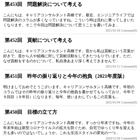
第453回 問題解決について考える
こんにちは、キャリアコンサルタント高橋です。最近、エンジニアライフでは
問題解決のコラムが多くなっていますね。こういう時は流れに乗ってしまいた
くなります。そこで今回は問題解決について思うことを書いてみま...
2021/01/18
Comment(0)
第452回 貢献について考える
こんにちは、キャリアコンサルタント高橋です。昔から私は貢献という言葉が
好きで、昔から人や組織に対して貢献活動をしてきたつもりでいます。ただ、
なぜ貢献をするのかについて、私自身あまり深く考えてきませんで...
2021/01/11
Comment(0)
第451回 昨年の振り返りと今年の抱負（2021年度版）
明けましておめでとうございます。キャリアコンサルタント高橋です。年初の
コラムではその昨年の振り返りと今年の抱負を書かせてもらっており、今年で
９回目（９年目）になります。毎年、使いまわしているこの言葉も...
2021/01/04
Comment(0)
第450回 目標の立て方
こんにちは、キャリアコンサルタント高橋です。すっかり年末ですね。今年の
年末年始は新型コロナウイルスの拡大を防ぐため、自宅でゆっくり年を迎える
方も多いのではないでしょうか。これも生活スタイルの変化の一つ...
2020/12/28
Comment(0)