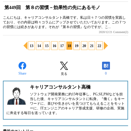
第449回 第８の習慣－効果性の先にあるモノ
こんにちは、キャリアコンサルタント高橋です。私は日々７つの習慣を実践し
ており、その内容は時々コラムにアップさせていただいております。この７つ
の習慣には続きがあります。それが『第８の習慣』なのですが、こ...
2020/12/21
Comment(2)
13
14
15
16
17
18
19
20
21
22
Share
0
見る
キャリアコンサルタント高橋
ソフトウェア開発業務に約15年従事し、PG,SE,PMなどを担
当した後、キャリアコンサルタントに転身。『働く』をキー
ワードに、喜びや生きがいを見つけてもらえることをモット
ーに、ITエンジニアのキャリア形成支援、研修の企画、実施
に奔走する毎日を送っています。