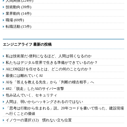
人間関係 (224件)
技術動向 (39件)
業界動向 (14件)
職場 (69件)
転職活動 (15件)
エンジニアライフ 最新の投稿
私は技術屋だ-便利になるほど、人間は弱くなるのか
私たちはデジタル世界で生きる準備ができているのか？
AIにDB設計を任せるとは、どこの何のことなのか？
最後には離れていくAI
AIを「答えを教える先生」から「判断の稽古相手」へ
482.「脱走」したAIのサイバー攻撃
包み込んでいく、セキュリティ
人間は、弱いからハッキングされるのではない
「思考は行動から生まれる」説。20年コードを書いて悟った、建設現場
へ行くことの価値
イノウーの選択 (12) 慣れない立ち位置