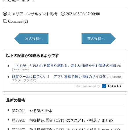
キャリアコンサルタント高橋
2021/05/03 07:00:00
Comment(2)
次の投稿へ
前の投稿へ
以下の記事が関連あるようです
「さすが」と言われる驚きや感動を。新しい価値を生む電通の挑戦
PR
(dentsu Japan)
既存ツールは捨てない！ アプリ連携で防ぐ情報のサイロ化
PR(ITmedia
エンタープライズ)
Recommended by
最新の投稿
第740回 やる気の正体
第739回 前提構造理論（OST）のススメ18・補足７ まとめ
第738回 前提構造理論（OST）のススメ17・補足６ ケーススタ