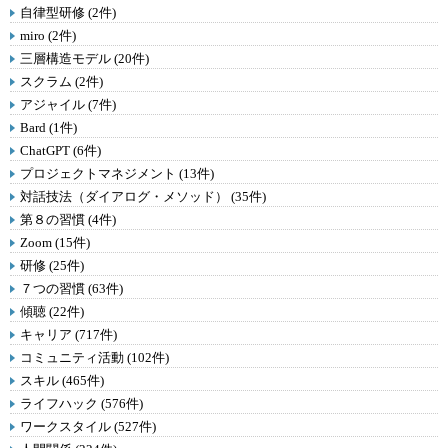
自律型研修 (2件)
miro (2件)
三層構造モデル (20件)
スクラム (2件)
アジャイル (7件)
Bard (1件)
ChatGPT (6件)
プロジェクトマネジメント (13件)
対話技法（ダイアログ・メソッド） (35件)
第８の習慣 (4件)
Zoom (15件)
研修 (25件)
７つの習慣 (63件)
傾聴 (22件)
キャリア (717件)
コミュニティ活動 (102件)
スキル (465件)
ライフハック (576件)
ワークスタイル (527件)