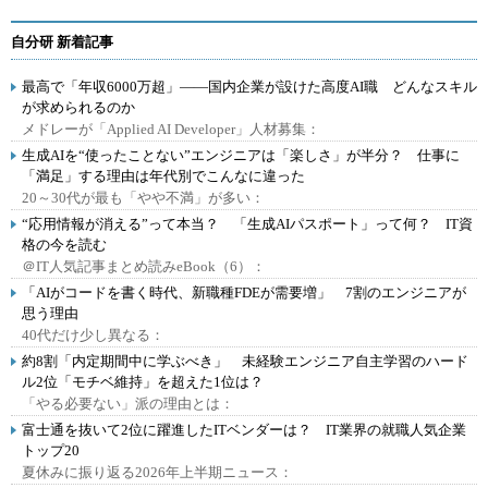
自分研 新着記事
最高で「年収6000万超」――国内企業が設けた高度AI職 どんなスキル
が求められるのか
メドレーが「Applied AI Developer」人材募集：
生成AIを“使ったことない”エンジニアは「楽しさ」が半分？ 仕事に
「満足」する理由は年代別でこんなに違った
20～30代が最も「やや不満」が多い：
“応用情報が消える”って本当？ 「生成AIパスポート」って何？ IT資
格の今を読む
＠IT人気記事まとめ読みeBook（6）：
「AIがコードを書く時代、新職種FDEが需要増」 7割のエンジニアが
思う理由
40代だけ少し異なる：
約8割「内定期間中に学ぶべき」 未経験エンジニア自主学習のハード
ル2位「モチベ維持」を超えた1位は？
「やる必要ない」派の理由とは：
富士通を抜いて2位に躍進したITベンダーは？ IT業界の就職人気企業
トップ20
夏休みに振り返る2026年上半期ニュース：