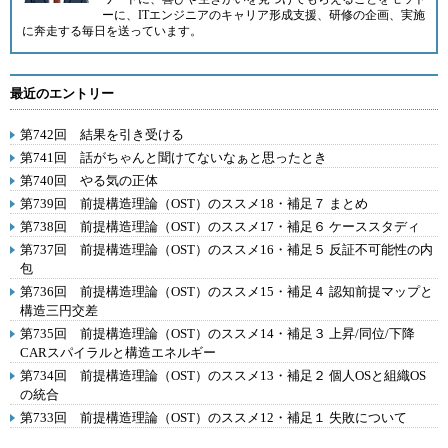
ーに、ITエンジニアのキャリア形成支援、研修の企画、実施
に奔走する毎日を送っています。
最近のエントリー
第742回 結果を引き受ける
第741回 話がちゃんと聞けてないなぁと思ったとき
第740回 やる気の正体
第739回 前提構造理論（OST）のススメ18・補足７ まとめ
第738回 前提構造理論（OST）のススメ17・補足６ ケーススタディ
第737回 前提構造理論（OST）のススメ16・補足５ 反証不可能性の内
包
第736回 前提構造理論（OST）のススメ15・補足４ 認知前提マップと
構造三円交差
第735回 前提構造理論（OST）のススメ14・補足３ 上昇/同位/下降
CARスパイラルと構造エネルギー
第734回 前提構造理論（OST）のススメ13・補足２ 個人OSと組織OS
の統合
第733回 前提構造理論（OST）のススメ12・補足１ 失敗について