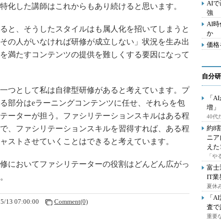
AI
特化した講師はこれからもあり続けると思います。
強
AI
ると、そうしたスタイルはも属人化を招いてしまうと
か
その人がいなければ研修が成立しない」状況を生み出
価格
を満たすコンテンツの提供を難しくする要因になって
自分研
一つとして私は自律型研修があると考えています。プ
「A
る部分はeラーニングコンテンツに任せ、それらを包
増」
テーターが担う。ファシリテーションスキルはある程
40
で、ファシリテーションスキルを習得すれば、ある程
約8
ニア
ャストさせていくことはできると考えています。
えた
「や
修においてファシリテーターの役割はどんどん広がっ
富士
。
IT
夏休
「A
5/13 07:00:00
Comment(0)
査で
重要