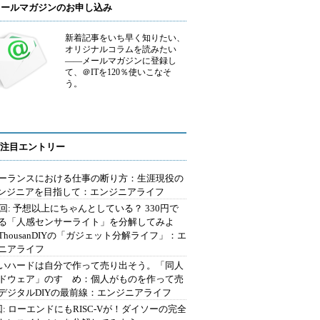
メールマガジンのお申し込み
新着記事をいち早く知りたい、
オリジナルコラムを読みたい
――メールマガジンに登録し
て、＠ITを120％使いこなそ
う。
注目エントリー
ーランスにおける仕事の断り方：生涯現役の
エンジニアを目指して：エンジニアライフ
2回: 予想以上にちゃんとしている？ 330円で
る「人感センサーライト」を分解してみよ
ThousanDIYの「ガジェット分解ライフ」：エ
ニアライフ
いハードは自分で作って売り出そう。「同人
ドウェア」のすゝめ：個人がものを作って売
デジタルDIYの最前線：エンジニアライフ
回: ローエンドにもRISC-Vが！ダイソーの完全