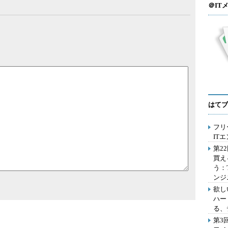
＠IT
はてブ
フリ
IT
第2
買え
う：
ンジ
欲し
ハー
る、
第3