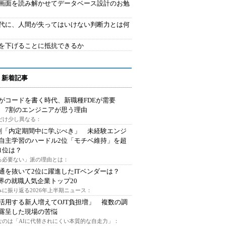
で画面を読み解かせてデータベース設計のお勉
時代に、人間が失ってはいけない判断力とは何
を下げることに抵抗できるか
 新着記事
Iがコードを書く時代、新職種FDEが需要
 7割のエンジニアが思う理由
代だけ少し異なる：
割「内定期間中に学ぶべき」 未経験エンジ
自主学習のハードル2位「モチベ維持」を超
1位は？
る必要ない」派の理由とは：
通を抜いて2位に躍進したITベンダーは？
業界の就職人気企業トップ20
みに振り返る2026年上半期ニュース：
I活用する新人増えてOJT負担増」 複数の調
露呈した現場の苦悩
なのは「AIに代替されにくい本質的な自走力」：