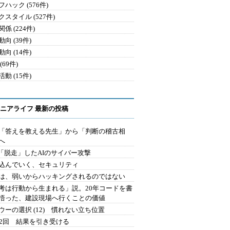
ハック (576件)
クスタイル (527件)
係 (224件)
向 (39件)
向 (14件)
(69件)
動 (15件)
ニアライフ 最新の投稿
を「答えを教える先生」から「判断の稽古相
へ
2.「脱走」したAIのサイバー攻撃
込んでいく、セキュリティ
は、弱いからハッキングされるのではない
考は行動から生まれる」説。20年コードを書
悟った、建設現場へ行くことの価値
ウーの選択 (12) 慣れない立ち位置
42回 結果を引き受ける