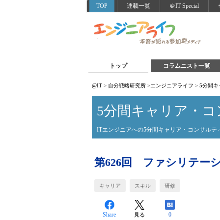
TOP
連載一覧
＠IT Special
トップ
コラムニスト一覧
@IT
>
自分戦略研究所
>
エンジニアライフ
>
5分間
5分間キャリア・コ
ITエンジニアへの5分間キャリア・コンサルテ
第626回 ファシリテー
キャリア
スキル
研修
Share
0
見る