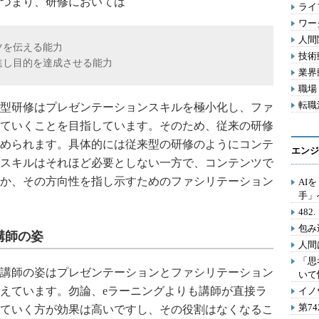
つまり、研修においては
ライフ
ワー
人間関
ンツを伝える能力
技術動
推進し目的を達成させる能力
業界動
職場 
転職活
型研修はプレゼンテーションスキルを極小化し、ファ
ていくことを目指しています。そのため、従来の研修
められます。具体的には従来型の研修のようにコンテ
エンジ
スキルはそれほど必要としない一方で、コンテンツで
か、その方向性を指し示すためのファシリテーション
AI
手」
48
包み
講師の姿
人間
「思
講師の姿はプレゼンテーションとファシリテーション
いて
えています。勿論、eラーニングよりも講師が直接ラ
イノ
第7
ていく方が効果は高いですし、その役割はなくなるこ