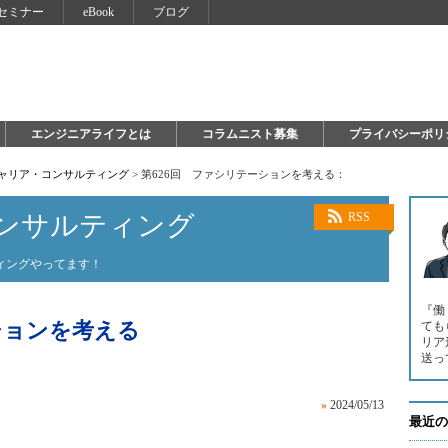
セミナー
eBook
ブログ
エンジニアライフとは
コラムニスト募集
プライバシーポリ
キャリア・コンサルティング
>
第626回 ファシリテーションを考える：
ンサルティング
RSS
ィングやってます！
『働
ションを考える
ても
リア
送っ
»
2024/05/13
最近の