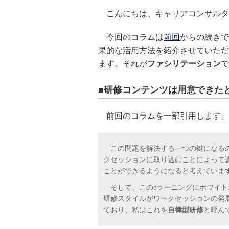
こんにちは、キャリアコンサルタ
今回のコラムは
前回
からの続きで
果的な活用方法を紹介させていただ
ます。それが
ファシリテーション
で
■研修コンテンツは用意できたとし
前回のコラムを一部引用します。
この問題を解決する一つの鍵になるの
クセッションに取り込むことによって
ことができるようになると考えていま
そして、このeラーニングにホワイト
研修スタイルがワークセッションの発
ており、私はこれを
自律型研修
と呼ん