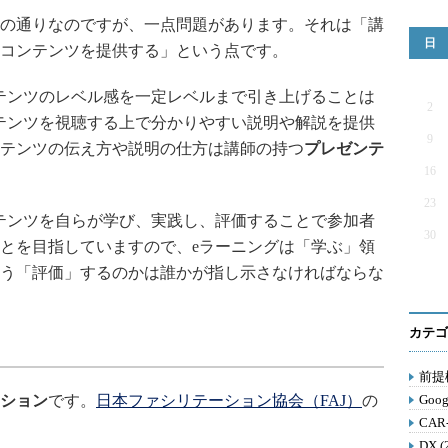
の通りなのですが、一点問題があります。それは「講
日
コンテンツを提供する」という点です。
テンツのレベル感を一定レベルまで引き上げることは
2
テンツを視聴する上で分かりやすい説明や解説を提供
9
テンツの伝え方や説明の仕方は講師の持つ
プレゼンテ
16
23
テンツを自らが学び、実践し、評価することで参加者
30
とを目指していますので、eラーニングは「学ぶ」領
う「評価」するのかは誰かが指し示さなければならな
カテゴ
前提構
ション
です。
日本ファシリテーション協会（FAJ）
の
Goog
CAR
DX (