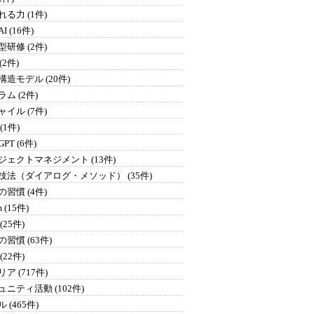
る力 (1件)
I (16件)
研修 (2件)
 (2件)
構造モデル (20件)
ム (2件)
イル (7件)
 (1件)
GPT (6件)
ジェクトマネジメント (13件)
技法（ダイアログ・メソッド） (35件)
習慣 (4件)
 (15件)
(25件)
習慣 (63件)
(22件)
ア (717件)
ュニティ活動 (102件)
 (465件)