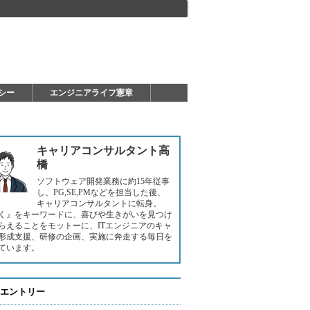
シー
エンジニアライフ憲章
キャリアコンサルタント高
橋
ソフトウェア開発業務に約15年従事
し、PG,SE,PMなどを担当した後、
キャリアコンサルタントに転身。
く』をキーワードに、喜びや生きがいを見つけ
らえることをモットーに、ITエンジニアのキャ
形成支援、研修の企画、実施に奔走する毎日を
ています。
エントリー