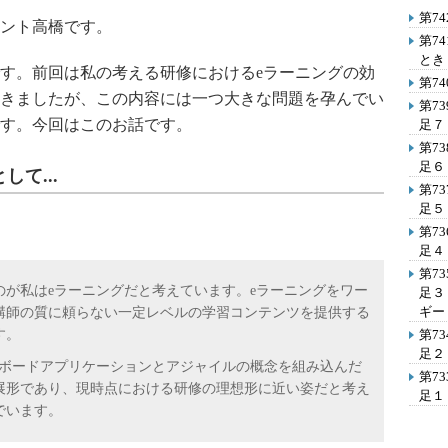
第7
ント高橋です。
第7
とき
す。前回は私の考える研修におけるeラーニングの効
第7
きましたが、この内容には一つ大きな問題を孕んでい
第7
す。今回はこのお話です。
足７
第7
足６
て...
第7
足５
第7
足４
第7
が私はeラーニングだと考えています。eラーニングをワー
足３
ギー
講師の質に頼らない一定レベルの学習コンテンツを提供する
す。
第7
足２
ボードアプリケーションとアジャイルの概念を組み込んだ
第7
展形であり、現時点における研修の理想形に近い姿だと考え
足１
でいます。