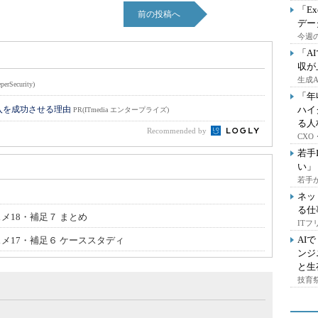
「E
前の投稿へ
デー
今週の
「A
収が
生成
perSecurity)
「年
入を成功させる理由
ハイ
PR(ITmedia エンタープライズ)
る人
Recommended by
CX
若手
い」
若手
ネッ
る仕
メ18・補足７ まとめ
IT
AI
スメ17・補足６ ケーススタディ
ンジ
と生
技育祭