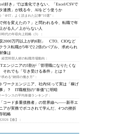
xcel好き」では進化できない、「Excel/CSVで
タ連携」が残る今、AIをどう使うか
「＠IT」よく読まれた記事“10選”：
Iで何を変えたの？」と問われる今、転職で年
上がる人／上がらない人
AI時代の年収向上戦略（3）：
収2000万円以上が約6割」 CTO、CIOなど
クラス転職が5年で2.2倍のバブル、求められ
材像は
O・経営幹部人材の転職市場動向：
ITエンジニアの5割が「管理職になりたくな
 それでも「引き受ける条件」とは？
が求める“納得の働き方”：
トワークエンジニア、社内SEって実は「稼げ
事」？ IT職種別の“単価”に明暗
フリーランスの平均単価ランキング：
で「コード多重債務者」の世界線へ――新卒エ
ニアが実務でボコされて学んだ、4つの挫折
存戦略
2026【春】：