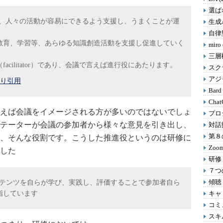
選ばれ
on）とは、人々の活動が容易にできるよう支援し、うまくことが運
生成A
自律型
教育、学習等、あらゆる知識創造活動を支援し促進していく
miro
三層
cilitator）であり、会議で言えば進行役にあたります。
スクラ
アジャ
より引用
Bard
Chat
えば会議をイメージされる方が多いのではないでしょ
プロ
テーターが会議の参加者から様々な意見を引き出し、
対話
第８の
、そんな役割です。こうした推進役というのは研修に
Zoom
した
研修 
７つの
傾聴 
ンテンツを自らが学び、実践し、評価することで参加者自ら
指しています
キャリ
コミ
スキル