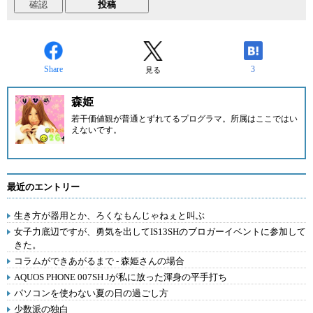
Share
3
見る
森姫
若干価値観が普通とずれてるプログラマ。所属はここではい
えないです。
最近のエントリー
生き方が器用とか、ろくなもんじゃねぇと叫ぶ
女子力底辺ですが、勇気を出してIS13SHのブロガーイベントに参加して
きた。
コラムができあがるまで - 森姫さんの場合
AQUOS PHONE 007SH Jが私に放った渾身の平手打ち
パソコンを使わない夏の日の過ごし方
少数派の独白