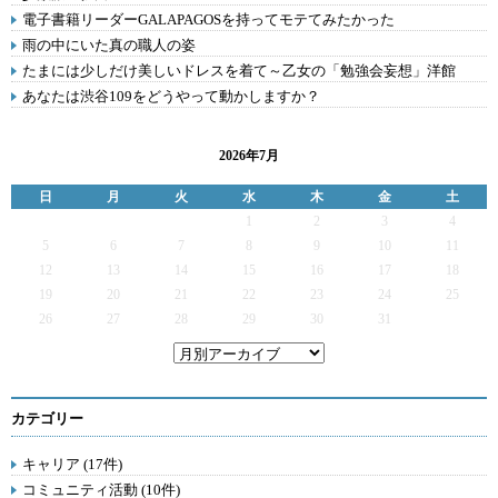
電子書籍リーダーGALAPAGOSを持ってモテてみたかった
雨の中にいた真の職人の姿
たまには少しだけ美しいドレスを着て～乙女の「勉強会妄想」洋館
あなたは渋谷109をどうやって動かしますか？
2026年7月
日
月
火
水
木
金
土
1
2
3
4
5
6
7
8
9
10
11
12
13
14
15
16
17
18
19
20
21
22
23
24
25
26
27
28
29
30
31
カテゴリー
キャリア (17件)
コミュニティ活動 (10件)