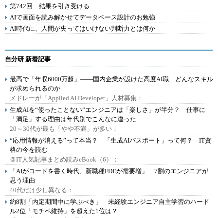
第742回 結果を引き受ける
AIで画面を読み解かせてデータベース設計のお勉強
AI時代に、人間が失ってはいけない判断力とは何か
自分研 新着記事
最高で「年収6000万超」――国内企業が設けた高度AI職 どんなスキル
が求められるのか
メドレーが「Applied AI Developer」人材募集：
生成AIを“使ったことない”エンジニアは「楽しさ」が半分？ 仕事に
「満足」する理由は年代別でこんなに違った
20～30代が最も「やや不満」が多い：
“応用情報が消える”って本当？ 「生成AIパスポート」って何？ IT資
格の今を読む
＠IT人気記事まとめ読みeBook（6）：
「AIがコードを書く時代、新職種FDEが需要増」 7割のエンジニアが
思う理由
40代だけ少し異なる：
約8割「内定期間中に学ぶべき」 未経験エンジニア自主学習のハード
ル2位「モチベ維持」を超えた1位は？