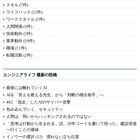
スキル (7件)
ライフハック (12件)
ワークスタイル (1件)
人間関係 (3件)
技術動向 (5件)
業界動向 (10件)
職場 (11件)
転職活動 (2件)
エンジニアライフ 最新の投稿
最後には離れていくAI
AIを「答えを教える先生」から「判断の稽古相手」へ
482.「脱走」したAIのサイバー攻撃
包み込んでいく、セキュリティ
人間は、弱いからハッキングされるのではない
「思考は行動から生まれる」説。20年コードを書いて悟った、建設現場
へ行くことの価値
イノウーの選択 (12) 慣れない立ち位置