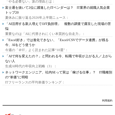
「やる必要ない」派の理由とは：
富士通を抜いて2位に躍進したITベンダーは？ IT業界の就職人気企業
トップ20
夏休みに振り返る2026年上半期ニュース：
「AI活用する新人増えてOJT負担増」 複数の調査で露呈した現場の苦
悩
重要なのは「AIに代替されにくい本質的な自走力」：
「Excel好き」では進化できない、「Excel/CSVでデータ連携」が残る
今、AIをどう使うか
今週の「＠IT」よく読まれた記事“10選”：
「AIで何を変えたの？」と問われる今、転職で年収が上がる人／上がら
ない人
生成AI時代の年収向上戦略（3）：
ネットワークエンジニア、社内SEって実は「稼げる仕事」？ IT職種別
の“単価”に明暗
ITフリーランスの平均単価ランキング：
利用規約