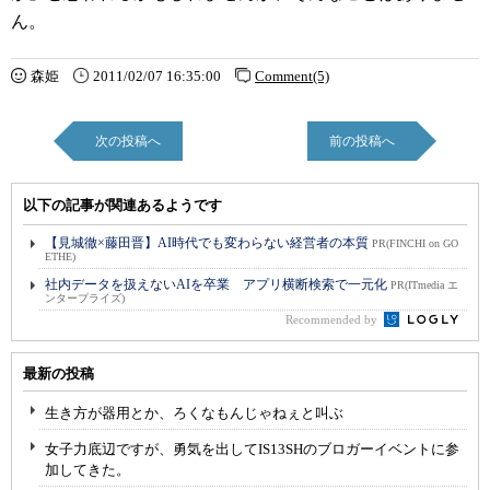
ん。
森姫
2011/02/07 16:35:00
Comment(5)
次の投稿へ
前の投稿へ
以下の記事が関連あるようです
【見城徹×藤田晋】AI時代でも変わらない経営者の本質
PR(FINCHI on GO
ETHE)
社内データを扱えないAIを卒業 アプリ横断検索で一元化
PR(ITmedia エ
ンタープライズ)
Recommended by
最新の投稿
生き方が器用とか、ろくなもんじゃねぇと叫ぶ
女子力底辺ですが、勇気を出してIS13SHのブロガーイベントに参
加してきた。