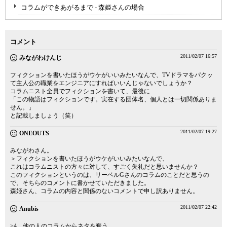
コラムができあがるまで - 森姫さんの場合
コメント
2011/02/07 16:57
みながわけんじ
フィクションを書いたほうがウケがいいみたいなんで、TVドラマをパクッ
て主人公の職業をエンジニアにすればいいんじゃないでしょうか？
コラムニスト全員でフィクションを書いて、最後に
「この物語はフィクションです。実在する団体名、個人とは一切関係ありま
せん。」
と記載しましょう（笑）
2011/02/07 19:27
ONEOUTS
みながわさん。
＞フィクションを書いたほうがウケがいいみたいなんで、
これはコラムニストの方々に対して、すごく失礼だと思いませんか？
このフィクションというのは、リーベルGさんのコラムのことだと思うの
で、そちらのコメントに書かせていただきました。
森姫さん、コラムの内容と関係のないコメントで申し訳ありません。
2011/02/07 22:42
Anubis
>4．他の人のコラムからネタを奪う