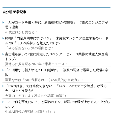
自分研 新着記事
「AIがコードを書く時代、新職種FDEが需要増」 7割のエンジニアが
思う理由
40代だけ少し異なる：
約8割「内定期間中に学ぶべき」 未経験エンジニア自主学習のハード
ル2位「モチベ維持」を超えた1位は？
「やる必要ない」派の理由とは：
富士通を抜いて2位に躍進したITベンダーは？ IT業界の就職人気企業
トップ20
夏休みに振り返る2026年上半期ニュース：
「AI活用する新人増えてOJT負担増」 複数の調査で露呈した現場の苦
悩
重要なのは「AIに代替されにくい本質的な自走力」：
「Excel好き」では進化できない、「Excel/CSVでデータ連携」が残る
今、AIをどう使うか
今週の「＠IT」よく読まれた記事“10選”：
「AIで何を変えたの？」と問われる今、転職で年収が上がる人／上がら
ない人
生成AI時代の年収向上戦略（3）：