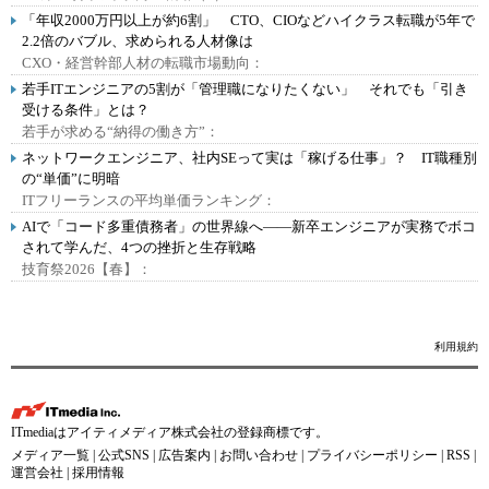
「年収2000万円以上が約6割」 CTO、CIOなどハイクラス転職が5年で
2.2倍のバブル、求められる人材像は
CXO・経営幹部人材の転職市場動向：
若手ITエンジニアの5割が「管理職になりたくない」 それでも「引き
受ける条件」とは？
若手が求める“納得の働き方”：
ネットワークエンジニア、社内SEって実は「稼げる仕事」？ IT職種別
の“単価”に明暗
ITフリーランスの平均単価ランキング：
AIで「コード多重債務者」の世界線へ――新卒エンジニアが実務でボコ
されて学んだ、4つの挫折と生存戦略
技育祭2026【春】：
利用規約
ITmediaはアイティメディア株式会社の登録商標です。
メディア一覧
|
公式SNS
|
広告案内
|
お問い合わせ
|
プライバシーポリシー
|
RSS
|
運営会社
|
採用情報