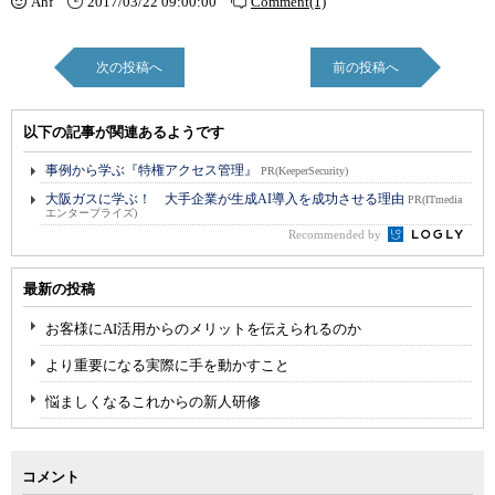
Ahf
2017/03/22 09:00:00
Comment(1)
次の投稿へ
前の投稿へ
以下の記事が関連あるようです
事例から学ぶ『特権アクセス管理』
PR(KeeperSecurity)
大阪ガスに学ぶ！ 大手企業が生成AI導入を成功させる理由
PR(ITmedia
エンタープライズ)
Recommended by
最新の投稿
お客様にAI活用からのメリットを伝えられるのか
より重要になる実際に手を動かすこと
悩ましくなるこれからの新人研修
コメント