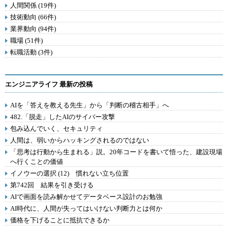
人間関係 (19件)
技術動向 (66件)
業界動向 (94件)
職場 (51件)
転職活動 (3件)
エンジニアライフ 最新の投稿
AIを「答えを教える先生」から「判断の稽古相手」へ
482.「脱走」したAIのサイバー攻撃
包み込んでいく、セキュリティ
人間は、弱いからハッキングされるのではない
「思考は行動から生まれる」説。20年コードを書いて悟った、建設現場
へ行くことの価値
イノウーの選択 (12) 慣れない立ち位置
第742回 結果を引き受ける
AIで画面を読み解かせてデータベース設計のお勉強
AI時代に、人間が失ってはいけない判断力とは何か
価格を下げることに抵抗できるか