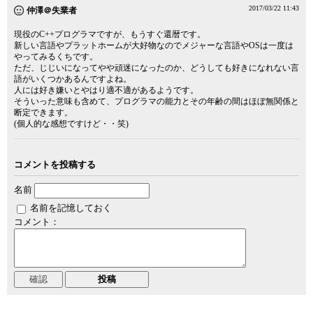
2017/03/22 11:43
仲澤＠失業者
現役のC++プログラマですが、もうすぐ還暦です。
新しい言語やプラットホームが大好物なのでメジャーな言語やOSは一度は
やってみるくちです。
ただ、じじいになってやや頑迷になったのか、どうしても好きになれない言
語がいくつかあるんですよね。
人には好き嫌いとやはり適不適があるようです。
そういった意味も含めて、プログラマの能力とその年齢の間はほぼ無関係と
断定できます。
(個人的な感想ですけど・・笑)
コメントを投稿する
名前
名前を記憶しておく
コメント：