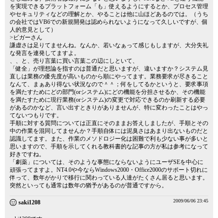
を実現できるプラットフォーム「も」使えるようにするとか、プロセス管理
やセキュリティなどの理解とか、やることは他に山ほどあるのでは。（うち
の会社ではVB6での新規開発は認められないようになって久しいですが、個
人的意見として）
>ビガーさん
謙虚さは足りてませんね。なんか、若いなぁって感じもしますが、大分失礼
な発言を連発してますよ。
、、と、売り言葉に買い言葉この辺にしといて、
「健全」が理想論を指すのは普通だと思いますが、違いますか？システム見
直しは業務の優先度が高いものから順にやってます。業務要求が尽きること
なんて、まぁあり得ない状況なので＾＾；何をしてるかというと、要求事項
を満たすためにどの部門(orシステム)にどの機能を分担させるか、その機能
を満たすために現行業務(orシステム)の変更で対応できるのか刷新する必要
があるのかなど、言い出すときりがありませんが、特に変わったことはやっ
てないつもりです。
手順に対する質問については正直にそのままお答えしましたが、手順とその
中の作業を混同してませんか？手順自体には泥臭さはあまり出ないものだと
認識してます。また、作業のメソドロジー化は困難で利も少ない事が多いと
思いますので、手順を示してくれる教科書的な記事の方が私は参考になって
好きですね。
「劇薬」については、そのような事態にならないようにユーザSEを中心に
頑張ってますよ。NT4.0や今ならWindows2000・Office2000のサポート切れに
伴って、数年がかりで移行に関わっている人達がたくさん居ると思います。
突然といっても通常は数年の猶予があるのが普通ですから。
2009/06/06 23:45
saki1208