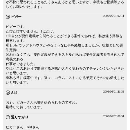
が不快に思われることもたくさんあるかと思いますが、今後もご指摘等よろ
しくお願いいたします。
2009/06/01 02:11
ビガー
ビガーです。
たびたびすいません。1点だけ。
>※自分が要件定義から関わることができる案件であれば、私は違う路線を
模索します。
私もSIerでソフトハウスがやるような仕事を経験しましたが、役割として要
件定義に
関われなくても、要件定義ができるスキルがあれば要件定義者を巻き込んで
意義のある
仕事ができました。
やはりこのあたりで開発する意味が大きく変わるのでチャレンジいただきた
いと思います。
※私も常に模索中です。近々、コラムニストになる予定でその内お伝えした
いと思います。
2009/06/01 21:33
Ahf
おぉ、ビガーさんも書き始められるのですね。
期待して待っています。
2009/06/02 00:51
通りすがり
ビガーさん、Ahfさん