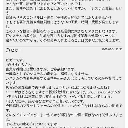
そんな仕事、誰が喜びますか？と言いたいのです。
また、要件を詰めれば楽しめるとおっしゃいますが、「システム更新」とい
う
結論ありきのコンサルは不健全（手段の目的化）ではありませんか？
そもそも要件定義や業務刷新にはかなりの工数・時間・費用が発生します
し、
このような投資・刷新を行うことは経営的に大きなリスクにもなります。
ITシステムの多くは、乱暴な言い方をすれば間接業務の効率化ツールに
過ぎないのですから、その領分をわきまえることは大事だと私は考えます。
2009/05/31 22:50
ビガー
ビガーです。
>通りすがりさん
言葉が稚拙とは思いますが、ご容赦願います。
一般論としてのシステムの寿命は、指標になりません。
システムの寿命を判断する基準をarereさんはどう考えているのかを質問して
います。
JUASの調査結果で再構築しましょうという話にはなりませんよね？
>ユーザはどうなりますか？投資対効果に合わなくたって、そのシステムが
>使えなければ本業に差し支えますので、やらざるを得ないでしょう。
>そんな仕事、誰が喜びますか？と言いたいのです。
今回話題のプラットフォームの関係上、いつかやらなければならない問題で
す。
どのタイミングでどこまでやるかが問題なので喜ぶ喜ばないは関係ありませ
ん。
その上での進め方についてですが、