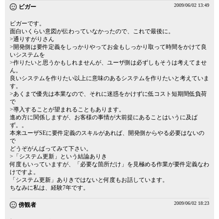
2009/06/02 13:49
ビガー
ビガーです。
面白いくらい意図が伝わっていなかったので、これで最後に。
>通りすがりさん
>開発側は要件定義をしっかりやってお金もしっかり取って時間をかけて良
いシステムを
>作りたいと思うかもしれませんが、ユーザ側は必ずしもそうは考えてませ
ん。
良いシステムを作りたい以上に意味のあるシステムを作りたいと考えていま
す。
>あくまで優先は本業なので、それに迷惑をかけずに低コスト短期間低負荷
で
>導入することが望まれることもあります。
進め方に関係しますが、お客様の事情が大前提にあることはいうに及ば
ず。。
本来ユーザSEに要件定義のスキルがあれば、開発側からやる必要はないの
で
どうぞがんばってみて下さい。
>「システム更新」という結論ありき
何度もいっていますが、「必要な箇所だけ」を見極める作業が要件定義なわ
けですよ。
「システム更新」ありきではないと何度もお話しています。
ちなみに私は、経験7年です。
2009/06/02 18:23
傍観者