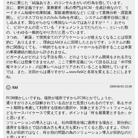
それに乗じた「結論ありき」のコンサルまがいの行為を指しています。
次に、要件定義ですが、業務要求（私の専門はSCM・生産計画なので、リ
ードタイム短縮や在庫削減、製販連携強化など）に従って業務分析・課題展
開し、ビジネスプロセスのAsIs-ToBeを作成し、システムの要求仕様に落と
し込みます。我ながらかなり稚拙なレベルではありますが＾＾； おそら
く、ビガーさんの言っている「ドキュメント上でだらだら～」といった類
の、いわゆる一般的なやり方だと思っています。
３つめ、「劇薬」で突然全てのアプリケーションが使えなくなることは現実
的に「ありえます」。理由はAhfさんに回答したとおりです。システムの動
作に関係なくても、一時的でもセキュリティーホールを許容することは本業
の事業継続の観点から許されません。
ビガーさんがどのような手法を用い、どのようなシステム開発をされる方な
のか私には想像できませんが、ここで要件定義について語る以上は「＠IT情
報マネジメント」の記事レベルはクリアされていることを期待しています。
では、また。次回からは通りすがり→snowfieldと名前を変えることにします
ね。
2009/06/03 23:08
Ahf
PC98懐かしいですね。場所が場所ですからFC98とかでしょうか。
通りすがりさんが誤解されている点がまだ見受けられるのですが、私もサポ
ート期間を考慮して利用する技術の選択や、対象とするプラットフォームな
どもケースバイケースで変えてます。ポイントは「何を最重要とするか」か
と思います。
ソリューションの導入とはいえ、社内環境全域に適用する場合と、部分的に
適用する場合とで話の進み方も考え方も変わってくると思いますよ。OSの
導入が目的ではなく、何か別の問題の為のソリューション導入が目的なのだ
と思いますし。