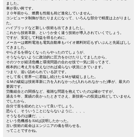
ました。
車が良い例です。
２０年前から、燃費も性能も殆ど進化していません。
コンピュータ制御が当たりまえになって、いろんな部分で精度は上がりまし
た。
ハイブリッドなど新しい技術も出てきましたし、
これから技術革新、というか全く違う技術が導入されていくでしょう。
ですが、安定して利益を得るために、
メーカーは燃料電池も電気自動車もバイオ燃料対応もずいぶんと先延ばしし
てきました。
やらざるを得なくなったらやったのでしょうが、
そうならないように政治的に圧力をかけたりしてましたから、
そのツケが経済危機と環境問題の合わせ技で一気に回ってきて、
根本的に考え方を変えなければ成らない状況にきています。
つまり、追い詰められている訳です。
そして長く世界一に君臨し続けたＧＭが破綻しました。
ＧＭの破綻は技術革新に力を入れなかった(入れられなかった)事が、最大の
要因です。
労働組合との関係など、複雑な問題を抱えていたのは確かですが、
過去５年、業績の良かったときでさえ、新技術への投資は殆どしていません
でしたから、
自分で首を絞めたといって良いでしょう。
恐らく、そういうことにならないように、、、、
そうなるのは嫌だ、、、
という危機感をAhfは説明したかった。
古い技術の延命はエンジニアの魂を弱らせる。
ってことですかね。