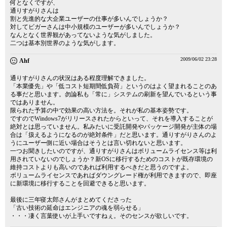
何となくですが、
通りすがりさんは
割と先進的な大企業ユーザーの仕事が多いんでしょうか？
対してビガーさんは中小規模のユーザーが多いんでしょうか？
なんとなく世界観があってないような気がしました。
二つは基本別世界のような気がします。
2009/06/02 23:28
Ahf
通りすがりさんの状況はある程度理解できました。
「本業優先」や「低コスト短期間低負荷」というのはよく望まれることのあ
る事だと思います。勿論私も「常に」システムの刷新を望んでいるという事
ではありません。
限られた予算の中で効果の高い方法を。それが私の基本姿勢です。
ですのでWindows7がリリースされたからといって、それを導入することが
絶対とは思っていません。私みたいに受託開発やパッケージ開発が主体の場
合は「扱えるようになるのが絶対条件」だと思います。通りすがりさんのよ
うにユーザー側に近い場合はそうとは言い切れないと思います。
一つお聞きしたいのですが、通りすがりさんはボリュームライセンス等は利
用されていないのでしょうか？新OSに移行するためのコストが既存環境の
維持コストよりも高いのであれば利用するべきだと思うのですよ。
ボリュームライセンスであればダウングレード権が利用できますので、即座
に新環境に移行することを回避できると思います。
最後に三年寝太郎さんがまとめてくださった
「古い技術の延命はエンジニアの魂を弱らせる」
・・・凄く言葉使いが上手いですねぇ。そのセンスが欲しいです。