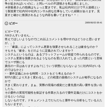
争が起きればいいのに」と同レベルの不謹慎さを私は感じました。
＃傍観者さんの指摘はちょっと驚きです。私は社内SEだけで千人規模とい
う製造業で社内SEや社内コンサル的な仕事をしていた経験があります。見
直すと確かに推測されるような内容を書いてますね＾＾：
2009/06/03 09:41
ビガー
ビガーです。
Ahfさんすいません。。
答えてほしいようなので(これ以上コメントを増やすのはどうかと思います
が。。)
>・「劇薬」によってシステム更新を強要させられることは健全なのか？
そもそも「健全」をどのように定義されていますか？
システムというものは、あるプラットフォームが前提で作られるものです。
システム更新を強要されるようなものを受け入れてしまった代償という意味
でユーザ側にも
責任の一旦はありますよね？(こういう状態にならないように社内SEがいる
のではなかと)
>・要件定義にかかる時間・コストをどう考えるのか？
RFPの質により大きく変わるし、どの程度の規模のシステムが相手になるの
かで
大きく変わります。まぁ、実際の現場の感覚だと優先度の高い要件を洗い出
したら、
その要件の実現可能性を保証する作業が入るので要件定義だけにコストをか
けるというのは
しないものです。ドキュメント上でだらだらと要件やら分析をしている人た
ちもいますが、