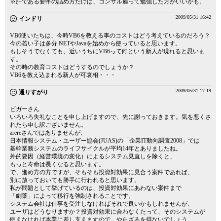
※肝である要件の詰め方だけは、コンサル雇って勉強した方がいいかも。
2009/05/31 16:42
インドリ
VB6使いたちは、今時VB6を教える事のコストはどう考えているのだろう？
今の若い子は多分.NETやJavaを始めから使っていると思います。
もしそうでなくても、近いうちにVB6って何という新人が現れると思いま
す。
その時の教育コストはどうするのでしょうか？
VB6を教え込まれる新人が可哀相・・・
2009/05/31 17:19
通りすがり
ビガーさん
いろいろ失礼なことを申し上げますので、先に謝っておきます。気を悪くさ
れたら申し訳ございません。
arereさんではありませんが、
日本情報システム・ユーザー協会(JUAS)の「企業IT動向調査2008」では
基幹業務システムのライフサイクルが平均14年とありましたね。
外的要因（経営環境の変化）によるシステム見直しを除くと、
もっと寿命は長くなると思います。
で、進め方の方ですが、そもそも投資対効果に見合う案件であれば、
別に放っておいても勝手に行われると思います。
私が問題として挙げているのは、投資対効果にあわない案件まで
「劇薬」によって移行を強制されることです。
システム会社は仕事を受注しなければそれで良いかもしれませんが、
ユーザはどうなりますか？投資対効果に合わなくたって、そのシステムが
使えなければ本業に差し支えますので、やらざるを得ないでしょう。