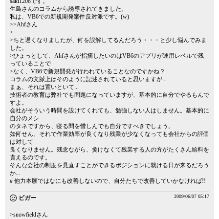
saki1208です。
生島さんのコラムから誘導されてきました。
私は、VB6での新規開発案件反対派です。(w)
>>Ahfさん
>
>ちと遅くなりましたが、何を誤解してるんだろう・・・と少し悩んでみま
した。
>ひょっとして、Ahfさんが指摘したいのはVB6のアプリが運用レベルで残
っていることで
>なく、VB6で新規開発が行われていることなのですかね？
コラムの文脈上はそのように記述されていると思いますが...
まぁ、それは置いといて...
技術者の教育は弊社でも問題になっていますが、基本的に自分でやるもんで
すよ。
会社がそういう時間を設けてくれても、勉強しない人はしません。基本的に
自分のメシ
のタネですから、寝る間を惜しんでも自分ですべきでしょう。
如何せん、それで作業効率が良くなり残業が少なくなっても会社からの評価
は対して
良くなりません。残念ながら、捌けなくて残業する人の方がたくさん給料を
貰えるのです。
そんな会社の制度を見直すことができるポジションに就ける日が来るだろう
か...
# 他力本願ではなにも改善しないので、自分たちで改善していかなければ!!
2009/06/07 05:17
ビガー
>snowfieldさん