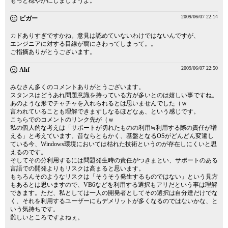
もっと穏やかにしましょうよ。
2009/06/07 22:14
ビガー
カドありすぎですかね。意見は認めていないわけではないんですが、
エンジニアに対する目線が癇にさわってしまって。。
ご指摘ありがとうございます。
2009/06/07 22:50
Ahf
みなさん多くのコメントありがとうございます。
スタンスはどうあれ問題意識を持っている方が多いとのは嬉しい事ですね。
あのような形でチャチャを入れられるとは思いませんでした（ｗ
言われていることも理解できますしなるほどなぁ、という感じです。
こちらでのコメントのリンク先が（ｗ
私の個人的な考えは「サポートが切れたものの利用≒利用する際の責任が増
える」と考えています。昔ならともかく、基盤となるOSがどんどん変遷し
ている今、Windows環境においては枯れた技術というのが存在しにくいと思
えるのです。
そしてその分利用するには問題発生時の責任がつきまとい、サポートのある
言語での開発よりもリスクは高まると思います。
もちろんそのようなリスクは「そうそう発生するものではない」という見方
もあるとは思いますので、VB6などを利用する選択もアリだという事は理解
できます。ただ、私としては一人の開発者としてその選択は自分達だけでな
く、それを利用するユーザーにもデメリットが多くなるのではないかな、と
いう気持ちです。
難しいところですよねぇ。