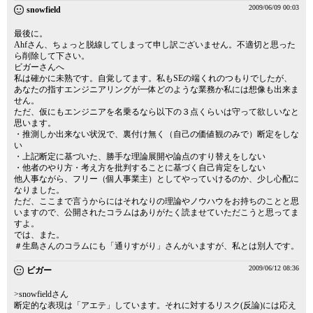
2009/06/09 00:03
snowfield
最後に。
Ahfさん、ちょっと脱線してしまって申し訳ございません。不適切と思った
ら削除して下さい。
ビガーさんへ
私は確かに未熟です。自覚してます。私もSEの端くれのつもりでしたが、
あなたの指すエンジニアリングが一体どのような業務か私には想像も出来ま
せん。
ただ、仮にもエンジニアを名乗るなら以下の３点くらいは守って欲しいなと
思います。
・推測しか出来ない状況で、裏付け無く（自己の価値観のみで）断定をしな
い
・上記断定に基づいた、勝手な理論展開や論点のすり替えをしない
・他者のやり方・考え方を批判することに基づく自己肯定をしない
他人事ながら、フリー（個人事業主）としてやっていけるのか、少し心配に
なりました。
ただ、ここまで言うからにはそれなりの理論やノウハウをお持ちのことと思
いますので、公開されたコラムはありがたく読ませていただこうと思ってま
すよ。
では、また。
＃生島さんのコラムにも「通りすがり」さんがいますが、私とは別人です。
2009/06/12 08:36
ビガー
>snowfieldさん
断定的な表現は「アエテ」しています。それに対するリスク(反論)には応え