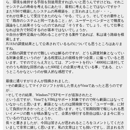
ら、環境を維持する手段を別途用意すればいいと思うんですけどね。それこ
そシステムの寿命を考えるにあたり、最初に考えることではないですか？
またVB6で構築したシステムの再構築を、と言われましたが・・・。
それが仕事として受注できたのなら「やる」でしょう。そしてその要件とし
て「既存のシステムと同一であること」が、ユーザーとベンダーとで幾度も
議論をした結果そうなったのであれば「そうする」でしょう。そして仕事と
なれば全力で対応するのが基本ではないでしょうか。
※自分が要件定義から関わることができる案件であれば、私は違う路線を模
索します。
JUASの調査結果として公表されているものについても思うところはありま
すね。
この類の調査ですので難しいのは解るのですが、どうも調査対象となってい
る対象企業というのが「ある程度以上の規模を持つ企業」に偏っていると思
います。ですのでとらえ方としては、アンケートを行い「4000社に送付して
そのうち有効な回答のあった600近くの企業が考えている事」である、とい
うところかなというのが個人的な感想です。
最後に通りすがりさんが指摘されました、
>その劇薬としてマイクロソフトが出した答えがVistaであったと思うのです
が…
>そしてその結果、Windoes7でXPモードが追加されたと
という点ですが、VistaでもVB6はサポート対象ですので何ら劇薬にはなって
いなかったと思います。劇薬となったのは開発側でなく「ユーザー側」に対
して負担が大きかったところだと思います。そして初期段階で報じられる悪
いイメージの数々が積み重なって、企業が移行する割合は低いまま今に至っ
ているのではないでしょうか。
長々と書きましたが、今回は皆さんが思われるところをコメントしてくださ
いまして非常に嬉しく思います。私の文章はとても拙いですし、読まれる方