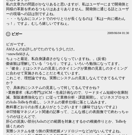
私の文章力の問題がかなりあると思いますが、私はユーザーにまで開発側と
同様の革新を求めるつもりはあまりありません。開発側に通じる話とユーザ
ーの現場への話は別ですよね。
・・・ちなみにコメントでのやりとりが長くなるのは「私は一向に構わん
っ！」ですよ。むしろ嬉しいですねぇ。
2009/06/04 01:30
ビガー
ビガーです。
Ahfさんのお許しがでたのでもう少しだけ。
>snowfieldさん
ちょっと最近、私自身謙虚さがなくなっていますね。。(反省)
価値観は理解している「つもり」ですよ。いろいろ勉強になってます。
>「健全」とはシステムの見直しのタイミングが業務の見直しのタイミング
に合わせて実施されることだと考えています。
これこそ、理想論ですね。実際にシステムの見直しなんてできてるんです
か？
で、具体的にシステムの見直しって何してるんですかね？
>業務要求（私の専門はSCM・生産計画なので、リードタイム短縮や在庫削
減、製販連携強化など）に従って業務分析・課題展開し、ビジネスプロセス
のAsIs-ToBeを作成し、システムの要求仕様に落とし込みます。
教科書どおりのお答えありがとうございます！(嫌味ではないですよ)
＠IT情報マネジメント関連の記事って、こんな感じの表面撫でて終わっちゃ
うのがほとんどで、
肝心の泥臭い部分(AsIsのどの範囲を対象とするかの根拠作りとか、ToBeを
描くための
実際システムを使う側の実情把握メソドロジーなど)がないんですよね。