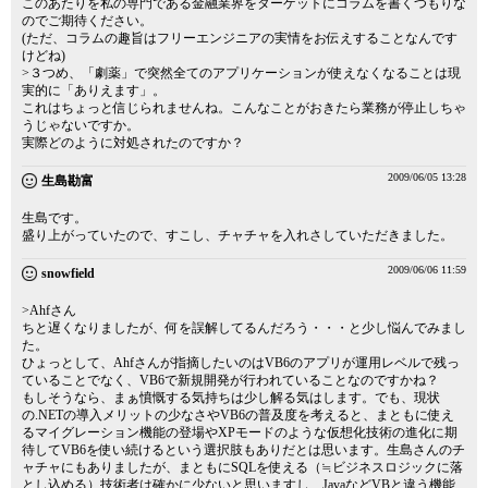
このあたりを私の専門である金融業界をターゲットにコラムを書くつもりな
のでご期待ください。
(ただ、コラムの趣旨はフリーエンジニアの実情をお伝えすることなんです
けどね)
>３つめ、「劇薬」で突然全てのアプリケーションが使えなくなることは現
実的に「ありえます」。
これはちょっと信じられませんね。こんなことがおきたら業務が停止しちゃ
うじゃないですか。
実際どのように対処されたのですか？
2009/06/05 13:28
生島勘富
生島です。
盛り上がっていたので、すこし、チャチャを入れさしていただきました。
2009/06/06 11:59
snowfield
>Ahfさん
ちと遅くなりましたが、何を誤解してるんだろう・・・と少し悩んでみまし
た。
ひょっとして、Ahfさんが指摘したいのはVB6のアプリが運用レベルで残っ
ていることでなく、VB6で新規開発が行われていることなのですかね？
もしそうなら、まぁ憤慨する気持ちは少し解る気はします。でも、現状
の.NETの導入メリットの少なさやVB6の普及度を考えると、まともに使え
るマイグレーション機能の登場やXPモードのような仮想化技術の進化に期
待してVB6を使い続けるという選択肢もありだとは思います。生島さんのチ
ャチャにもありましたが、まともにSQLを使える（≒ビジネスロジックに落
とし込める）技術者は確かに少ないと思いますし、JavaなどVBと違う機能