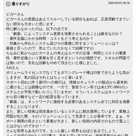
2009/06/03 00:56
通りすがり
ビガーさん
ビガーさんの意図はあえてスルーしている部分もあれば、正直理解できてい
ない部分も大きいと思います。
特に解らなかったのは、以下の点です。
・「劇薬」によってシステム更新を強要させられることは健全なのか？
・要件定義にかかる時間・コストをどう考えるのか？
・対象から外れたシステム及びその業務に対するソリューションは？
最後と言ったので、答えていただかなくて結構ですが。
ちなみに私からはビガーさんの考えはユーザの立場・時間とコストの重要
性・要件定義という業務を甘く見すぎというのが感想です。スキルの問題で
は無いので、失礼な誤解もやめて頂きたいと感じました。
Ahfさん
ボリュームライセンスでなくてもダウングレード権は行使できたような気が
しますが、私の話はそれとはちょっと違います。
サポート切れに伴う新OSへの移行は、情報セキュリティの観点から基本的
に避けることは困難なのです。一方で、製造ライン等では未だPC-9801のシ
ステムとか平気で動いたりしていますが、そういうシステムはネットワーク
から切り離すなど一定の処置を取っています。
「劇薬」は、ネットワークに接続する必要のあるシステム全てに対応を強要
することになります。
また、新しい技術は現在進めているシステムに順次適用しています。業務上
問題が出た際、そのソリューションとして見直すことが基本です。まぁ、サ
ポート期間の長さという要素が大きく、新しい技術の内容そのもので選ぶこ
とは少ないのですが＾＾；
そんな世界もあるのです。もっと厳しい世界も山ほどあるでしょう。
よって今回のAhfさんの記事は、失礼な言い方ですが「技術革新のために戦