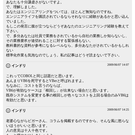
あなたも十分謙虚さがないですよ。
で、理解しました。
あなたはエンジニアリングをついては、ほとんど無知なのですね。
エンジニアライフを購読されているならそれなりに経験があるかと思い込ん
でいました。
もしこの発言に腹が立つならどうぞあなたのエンジニアリング経験を教えて
下さい。
で、多分あなたは社員で業務をされているから自社の業務しか知らないし、
その業務要求が途切れることに対する緊張感もない。
教科書的な資料が参考になるレベルなら、多分あなたがされているかもしれ
ない
標準化作業も気泡なのでしょう。私の記事はどうぞ読まないで下さい。
2009/06/07 14:07
インドリ
これってCOBOLと同じ話題だと思います。
あんまりVB6を死守するとVBerと呼ばれますよ。
ちなみに、コストを言うのならば、
VB6が有効なケースは「根回し」が出来ない場合だと思います。
既存システムを変更する事の根回しが色々なコストを上回る場合のみVB6は
有効だと思います。
2009/06/07 14:25
インドリ
老婆心ながらビガーさん、コラムを掲載するのですから、そんな風に怒らな
いほうがいいと思います。
人の意見は十人十色です。