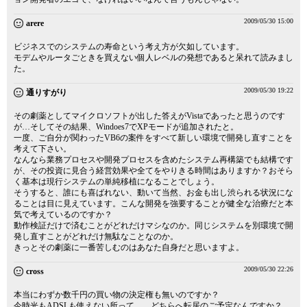
2009/05/30 15:00
arere
ビジネスでのシステムの寿命という考え方が欠如しています。
モデムやルータごときを買えない個人レベルの発想であると呆れて読みまし
た。
2009/05/30 19:22
通りすがり
その劇薬としてマイクロソフトが出した答えがVistaであったと思うのです
が…そしてその結果、Windoes7でXPモードが追加されたと。
一度、ご自分が関わったVB6の案件をすべて新しい環境で開発し直すことを
考えて下さい。
なんなら業務プロセスや開発プロセスを含めたシステム再構築でも結構です
が、その投資に見合う経営効果や全てをやりきる時間はありますか？おそら
く基本は現行システムの単純移植になることでしょう。
そうすると、誰にも喜ばれない、動いて当然、お金も出し渋られる状況にな
ることは目に見えています。こんな開発を強要することが健全な治療だと本
気で考えているのですか？
動作検証だけで済むことがどれだけマシなのか。同じシステムを別環境で開
発し直すことがどれだけ無駄なことなのか。
きっとその劇薬に一番苦しむのはあなた自身だと思いますよ。
2009/05/30 22:26
cross
本当にわずか数千円の買い物の決定権も無いのですか？
今時光もADSLも使えない所って…、どちらへ転居のご予定なんですか？