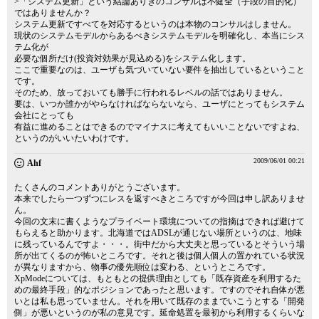
>「システム更新」という結論ありきのコンサルは不健全（手段の目的化）
ではありませんか？
システム更新ですべてを対応するというのは本物のコンサルはしません。
現状のシステムモデルからあるべきシステムモデルを明確化し、本当にシス
テム化が
必要な個所だけ(投資対効果が見込める)をシステム化します。
ここで重要なのは、ユーザも気づいていない要件を抽出しているということ
です。
そのため、放っておいても勝手に行われるレベルの話ではありません。
要は、いつか誰かがやらなければならないなら、ユーザにとってもシステム
会社にとっても
有益に進めることはできるのでマイナスに考えてもいいことないですよね、
というのがいいたいわけです。
2009/06/01 00:21
Ahf
たくさんのコメントありがとうございます。
本来でしたら一つずつにレスを返すべきところですが今回は申し訳ありませ
ん。
今回の文末に書くようなプライベート環境についての指摘はできれば避けて
もらえると助かります。北海道ではADSLが通じない場所というのは、地味
に残っているんですよ・・・。街中だから大丈夫と思っているとそういう場
所が出てくるのが怖いところです。それと後は個人個人の置かれている状況
が異なりますから、物事の優先順位は変わる、というところです。
XpModeについては、もともとの提供理由としても「既存資産を利用するた
めの最終手段」的なポジションであったと思います。ですのでそれ自体が悪
いとは私も思っていません。それを用いて既存のままでいこうとする「開発
側」が悪いというのが私の意見です。延命処置を最初から利用するくらいな