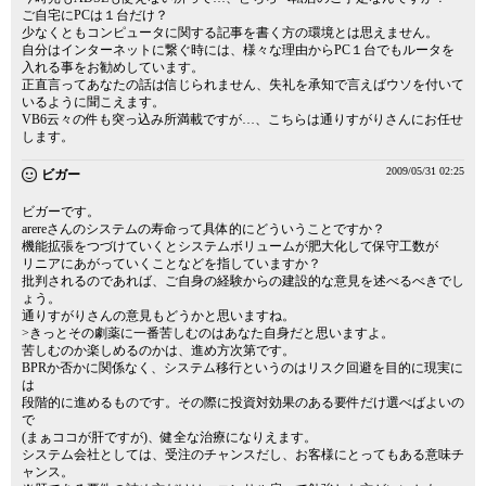
ご自宅にPCは１台だけ？
少なくともコンピュータに関する記事を書く方の環境とは思えません。
自分はインターネットに繋ぐ時には、様々な理由からPC１台でもルータを
入れる事をお勧めしています。
正直言ってあなたの話は信じられません、失礼を承知で言えばウソを付いて
いるように聞こえます。
VB6云々の件も突っ込み所満載ですが…、こちらは通りすがりさんにお任せ
します。
2009/05/31 02:25
ビガー
ビガーです。
arereさんのシステムの寿命って具体的にどういうことですか？
機能拡張をつづけていくとシステムボリュームが肥大化して保守工数が
リニアにあがっていくことなどを指していますか？
批判されるのであれば、ご自身の経験からの建設的な意見を述べるべきでし
ょう。
通りすがりさんの意見もどうかと思いますね。
>きっとその劇薬に一番苦しむのはあなた自身だと思いますよ。
苦しむのか楽しめるのかは、進め方次第です。
BPRか否かに関係なく、システム移行というのはリスク回避を目的に現実に
は
段階的に進めるものです。その際に投資対効果のある要件だけ選べばよいの
で
(まぁココが肝ですが)、健全な治療になりえます。
システム会社としては、受注のチャンスだし、お客様にとってもある意味チ
ャンス。