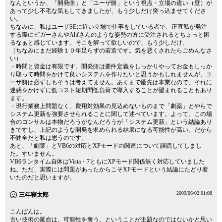
なんというか、「開発側」と「ユーザ側」という視点・立場の違い（壁）が
あって少し不毛な気もしてきましたが、もう少しだけ突っ込ませてくださ
い。
ちなみに、私はユーザSEに近い立場で仕事をしている者で、正直私が発注
する際にビガーさんやAhfさんのような姿勢の方に受注されるとちょっと困
るなぁと感じています。そこを解って欲しいので、もう少しだけ。
（ちなみにまだ経験１０年足らずの若造です。気を悪くされたらごめんなさ
い）
・時間と資金は有限です。開発側は要件定義をしっかりやってお金もしっか
り取って時間をかけて良いシステムを作りたいと思うかもしれませんが、ユ
ーザ側は必ずしもそうは考えてません。あくまで優先は本業なので、それに
迷惑をかけずに低コスト短期間低負荷で導入することが望まれることもあり
ます。
・現行業務上問題なく、費用対効果の見込めないものまで「劇薬」とやらで
システム更新を強要させられることに関して述べています。よって、この場
合のコンサルは本物だろうがなんだろうが「システム更新」という結論あり
きですし、上記のような開発を求められる結果になる可能性が高い。だから
不健全だと私は思うのです。
あと、「劇薬」とVB6の対応とXPモードの関連について誤読してしまし
た。すいません。
VB6ランタイム自体はVista・7ともにXPモード関係無く対応していました
ね。ただ、実際には問題があったからこそXPモードという結論にたどり着
いたのだと思いますが。
2009/06/02 01:08
三年寝太郎
こんばんは。
古い技術の延命は、可能性を奪う。ということが主題なのではないかと思い