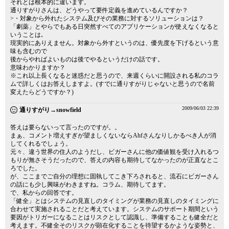
それとは根本的に違います。
通りすがりさんは、どうやって要件定義を進めているんですか？
>・対象から外れたシステム及びその業務に対するソリューションは？
「劇薬」とやらでもある日突然すべてのアプリケーションが使えなくなると
いうことは､
現実的にありえません。対象から外すというのは、優先度を下げるという意
味も含むので
後からやればよいものは後でやるというだけの話です。
意味わかりますか？
※これ以上長くなると迷惑だと思うので、来週くらいに開設される私のコラ
ムで詳しくはお答えしますよ。(すでに通りすがりじゃないと思うので名前
変えたらどうですか？)
2009/06/03 22:39
通りすがり→snowfield
答えは要らないって言ったのですが。。
まぁ、コメント増えすぎが望ましくないならAhfさんなりしかるべき人が消
してくれるでしょう。
元々、違う世界の住人のようだし、ビガーさんに他の価値観を受け入れるつ
もりが無さそうだったので、答えの内容も期待してなかったのが正直なとこ
ろでした。
が、ここまでご自分の理想に固執してこき下ろされると、流石にビガーさん
の話にも少し興味がわきますね。コラム、期待してます。
で、私からの回答です。
「健全」とはシステムの見直しのタイミングが業務の見直しのタイミングに
合わせて実施されることだと考えています。システムのサポート期間という
要因がトリガーになることはリスクとして認識し、準備することも健全だと
考えます。不健全そのリスクが顕在化することを待望するかような姿勢と、