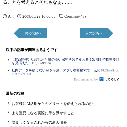
ることを考えるとそれもなぁ……。
Ahf
2009/05/29 16:00:00
Comment(48)
次の投稿へ
前の投稿へ
以下の記事が関連あるようです
【8/25開催】CBT活用と質の高い探究学習で変わる！次期学習指導要領
を見据えた...
PR(COMPASS)
社内データを扱えないAIを卒業 アプリ横断検索で一元化
PR(ITmedia エ
ンタープライズ)
Recommended by
最新の投稿
お客様にAI活用からのメリットを伝えられるのか
より重要になる実際に手を動かすこと
悩ましくなるこれからの新人研修