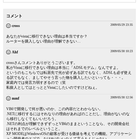
コメント
2009/05/29 23:35
cross
あなたがvistaに移行できない理由は本当ですか？
ルーターを購入しない理由が理解できない…
2009/05/30 10:23
Ahf
crossさんコメントありがとうございます。
私がVistaに移行できない理由は本当に「ADSLモデム」なんですよ。
というのもこちらでは転居先で光が必ずある訳でもなく、ADSLも必ず使え
る訳でもなく、ましてやそう言った物を購入したいといっても・・・。
家庭内では発言力弱すぎるので（笑
私個人としてはとっととVistaにしたいのですけどねぇ。
2009/05/30 12:56
mmf
VB6で開発して何が悪いのか、この内容だとわからない。
.NETに移行するにはそれなりの理由があればのことだし、理由がないのな
ら移行しなくてもいいだろう。
.NETの利点が理解できずずっとVB6のままということなら、その開発会社
はそれまでのレベルということ。
XP MODEはWindowsOSの顧客が受ける価値を考えての機能。アプリケーシ
ョン開発者のエゴで、なければいいなんて言うもんじゃない。