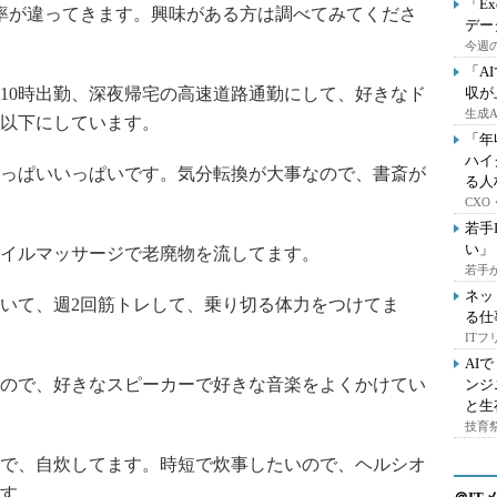
「E
率が違ってきます。興味がある方は調べてみてくださ
デー
今週の
「A
10時出勤、深夜帰宅の高速道路通勤にして、好きなド
収が
生成
以下にしています。
「年
ハイ
、いっぱいいっぱいです。気分転換が大事なので、書斎が
る人
CX
若手
い」
イルマッサージで老廃物を流してます。
若手
ネッ
歩いて、週2回筋トレして、乗り切る体力をつけてま
る仕
IT
AI
ので、好きなスピーカーで好きな音楽をよくかけてい
ンジ
と生
技育祭
で、自炊してます。時短で炊事したいので、ヘルシオ
す。