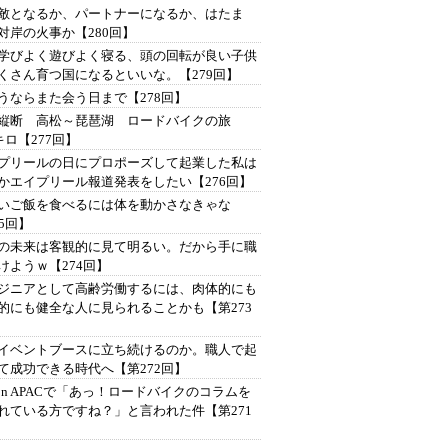
は敵となるか、パートナーになるか、はたま
対岸の火事か【280回】
学びよく遊びよく寝る、頭の回転が良い子供
くさん育つ国になるといいな。【279回】
うならまた会う日まで【278回】
縦断 高松～琵琶湖 ロードバイクの旅
4キロ【277回】
プリールの日にプロポーズして起業した私は
かエイプリール報道発表をしたい【276回】
いご飯を食べるには体を動かさなきゃな
75回】
の未来は客観的に見て明るい。だから手に職
けようｗ【274回】
ジニアとして高齢労働するには、肉体的にも
的にも健全な人に見られることかも【第273
イベントブースに立ち続けるのか。職人で起
て成功できる時代へ【第272回】
Con APACで「あっ！ロードバイクのコラムを
れている方ですね？」と言われた件【第271