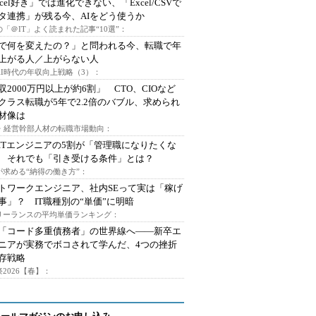
xcel好き」では進化できない、「Excel/CSVで
タ連携」が残る今、AIをどう使うか
「＠IT」よく読まれた記事“10選”：
Iで何を変えたの？」と問われる今、転職で年
上がる人／上がらない人
AI時代の年収向上戦略（3）：
収2000万円以上が約6割」 CTO、CIOなど
クラス転職が5年で2.2倍のバブル、求められ
材像は
O・経営幹部人材の転職市場動向：
ITエンジニアの5割が「管理職になりたくな
 それでも「引き受ける条件」とは？
が求める“納得の働き方”：
トワークエンジニア、社内SEって実は「稼げ
事」？ IT職種別の“単価”に明暗
フリーランスの平均単価ランキング：
で「コード多重債務者」の世界線へ――新卒エ
ニアが実務でボコされて学んだ、4つの挫折
存戦略
2026【春】：