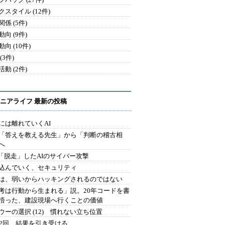
クスタイル (12件)
係 (5件)
向 (9件)
向 (10件)
(3件)
動 (2件)
ニアライフ 最新の投稿
には離れていくAI
を「答えを教える先生」から「判断の稽古相
へ
2.「脱走」したAIのサイバー攻撃
込んでいく、セキュリティ
は、弱いからハッキングされるのではない
考は行動から生まれる」説。20年コードを書
悟った、建設現場へ行くことの価値
ウーの選択 (12) 慣れない立ち位置
42回 結果を引き受ける