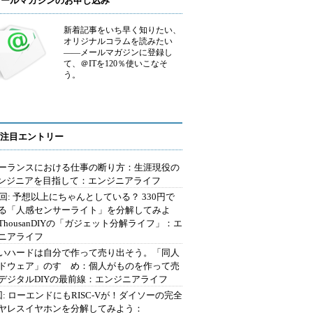
メールマガジンのお申し込み
新着記事をいち早く知りたい、
オリジナルコラムを読みたい
――メールマガジンに登録し
て、＠ITを120％使いこなそ
う。
注目エントリー
ーランスにおける仕事の断り方：生涯現役の
エンジニアを目指して：エンジニアライフ
2回: 予想以上にちゃんとしている？ 330円で
る「人感センサーライト」を分解してみよ
ThousanDIYの「ガジェット分解ライフ」：エ
ニアライフ
いハードは自分で作って売り出そう。「同人
ドウェア」のすゝめ：個人がものを作って売
デジタルDIYの最前線：エンジニアライフ
回: ローエンドにもRISC-Vが！ダイソーの完全
ヤレスイヤホンを分解してみよう：