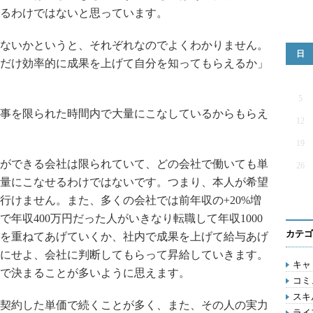
るわけではないと思っています。
ないかというと、それぞれなのでよくわかりません。
日
だけ効率的に成果を上げて自分を知ってもらえるか」
5
事を限られた時間内で大量にこなしているからもらえ
12
19
ができる会社は限られていて、どの会社で働いても単
26
量にこなせるわけではないです。つまり、本人が希望
行けません。また、多くの会社では前年収の+20%増
年収400万円だった人がいきなり転職して年収1000
カテゴ
を重ねてあげていくか、社内で成果を上げて給与あげ
にせよ、会社に判断してもらって昇給していきます。
キャリ
で決まることが多いように思えます。
コミ
スキル
契約した単価で続くことが多く、また、その人の実力
ライフ