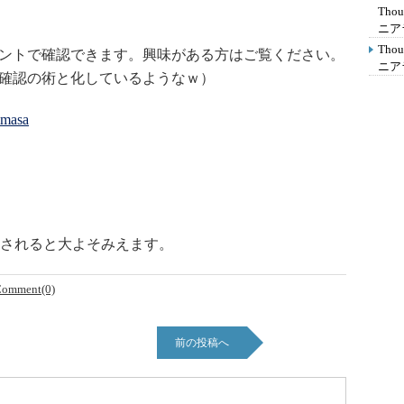
Th
ニア
Th
ウントで確認できます。興味がある方はご覧ください。
ニア
存確認の術と化しているようなｗ）
imasa
されると大よそみえます。
omment(0)
前の投稿へ