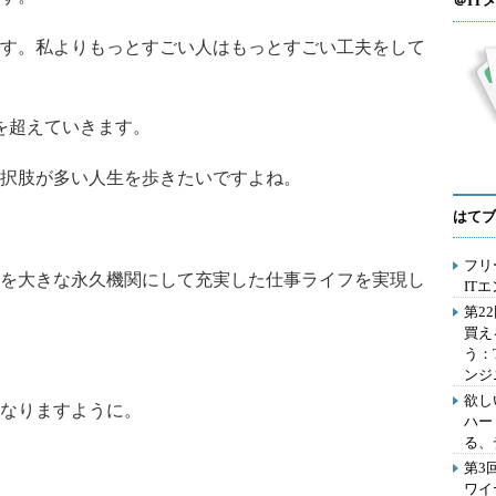
＠IT
す。私よりもっとすごい人はもっとすごい工夫をして
歳を超えていきます。
択肢が多い人生を歩きたいですよね。
はてブ
フリ
を大きな永久機関にして充実した仕事ライフを実現し
IT
第2
買え
う：
ンジ
欲し
なりますように。
ハー
る、
第3
ワイ