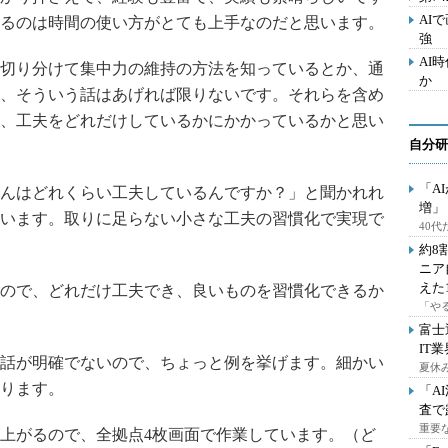
AI
るのは時間の使い方がとても上手なのだと思います。
強
AI
切り分けて集中力の維持の方法を知っているとか、通
か
、そういう話はあげれば限りないです。それらを含め
、工夫をどれだけしているかにかかっているかと思い
自分研
「A
んはどれくらい工夫しているんですか？」と聞かれれ
増」
います。取りに足らない小さな工夫の習慣化で実現で
40
約8
ニア
えた
ので、どれだけ工夫でき、良いものを習慣化できるか
「や
富士
IT
話が明確でないので、ちょっと例を挙げます。細かい
夏休
ります。
「A
査で
重要
上がるので、全拠点4枚画面で作業しています。（ど