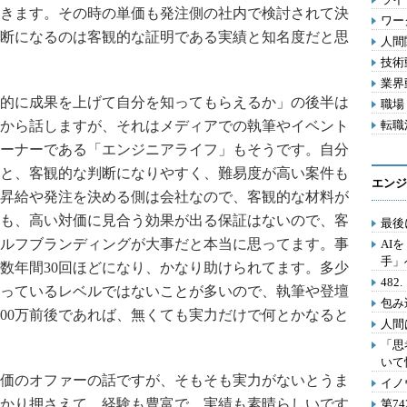
きます。その時の単価も発注側の社内で検討されて決
ワー
断になるのは客観的な証明である実績と知名度だと思
人間関
技術動
業界動
的に成果を上げて自分を知ってもらえるか」の後半は
職場 
から話しますが、それはメディアでの執筆やイベント
転職活
ーナーである「エンジニアライフ」もそうです。自分
と、客観的な判断になりやすく、難易度が高い案件も
エンジ
昇給や発注を決める側は会社なので、客観的な材料が
も、高い対価に見合う効果が出る保証はないので、客
最後
ルフブランディングが大事だと本当に思ってます。事
AI
手」
壇数年間30回ほどになり、かなり助けられてます。多少
48
っているレベルではないことが多いので、執筆や登壇
包み
000万前後であれば、無くても実力だけで何とかなると
人間
「思
いて
価のオファーの話ですが、そもそも実力がないとうま
イノ
かり押さえて、経験も豊富で、実績も素晴らしいです
第7