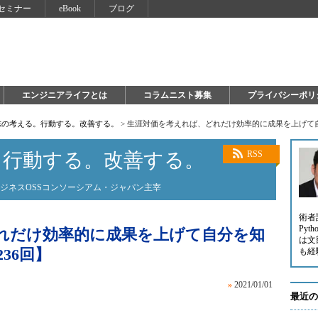
セミナー
eBook
ブログ
エンジニアライフとは
コラムニスト募集
プライバシーポリ
志の考える。行動する。改善する。
>
生涯対価を考えれば、どれだけ効率的に成果を上げて自
。行動する。改善する。
RSS
験ビジネスOSSコンソーシアム・ジャパン主宰
術者
Py
れだけ効率的に成果を上げて自分を知
は文
36回】
も経
»
2021/01/01
最近の