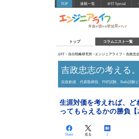
TOP
連載一覧
＠IT Special
トップ
コラムニスト一覧
@IT
>
自分戦略研究所
>
エンジニアライフ
>
吉政忠
吉政忠志の考える
吉政創成 代表取締役、PHP試験、Rails試
生涯対価を考えれば、ど
ってもらえるかの勝負【2
Share
2
見る