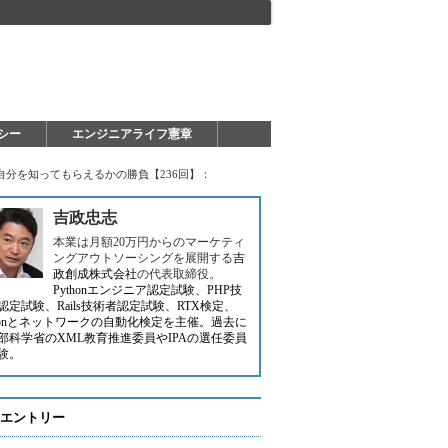
シー
エンジニアライフ憲章
分を知ってもらえるかの勝負【236回】：
吉政忠志
本業は月額20万円からのマーケティ
ングアウトソーシングを展開する
吉
政創成株式会社
の代表取締役。
Pythonエンジニア認定試験、PHP技
認定試験、Rails技術者認定試験、RTX検定、
thonとネットワークの自動化検定を主催。過去に
部科学省のXML教育推進委員やIPAの選任委員
験。
エントリー