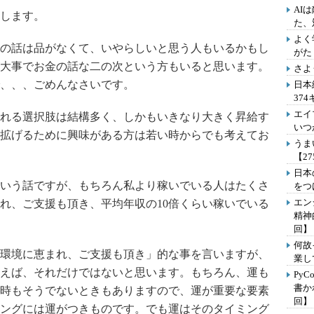
AI
します。
た、
よく
の話は品がなくて、いやらしいと思う人もいるかもし
がた
大事でお金の話な二の次という方もいると思います。
さよ
、、、ごめんなさいです。
日本
37
エイ
れる選択肢は結構多く、しかもいきなり大きく昇給す
いつ
拡げるために興味がある方は若い時からでも考えてお
うま
【2
日本
いう話ですが、もちろん私より稼いでいる人はたくさ
をつ
エン
れ、ご支援も頂き、平均年収の10倍くらい稼いでいる
精神
回】
何故
環境に恵まれ、ご支援も頂き」的な事を言いますが、
業し
えば、それだけではないと思います。もちろん、運も
Py
書か
時もそうでないときもありますので、運が重要な要素
回】
ングには運がつきものです。でも運はそのタイミング