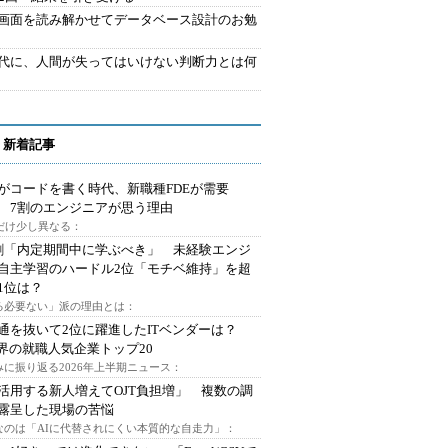
で画面を読み解かせてデータベース設計のお勉
時代に、人間が失ってはいけない判断力とは何
 新着記事
Iがコードを書く時代、新職種FDEが需要
 7割のエンジニアが思う理由
代だけ少し異なる：
割「内定期間中に学ぶべき」 未経験エンジ
自主学習のハードル2位「モチベ維持」を超
1位は？
る必要ない」派の理由とは：
通を抜いて2位に躍進したITベンダーは？
業界の就職人気企業トップ20
みに振り返る2026年上半期ニュース：
I活用する新人増えてOJT負担増」 複数の調
露呈した現場の苦悩
なのは「AIに代替されにくい本質的な自走力」：