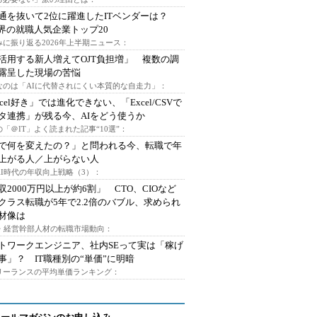
通を抜いて2位に躍進したITベンダーは？
業界の就職人気企業トップ20
みに振り返る2026年上半期ニュース：
I活用する新人増えてOJT負担増」 複数の調
露呈した現場の苦悩
なのは「AIに代替されにくい本質的な自走力」：
xcel好き」では進化できない、「Excel/CSVで
タ連携」が残る今、AIをどう使うか
「＠IT」よく読まれた記事“10選”：
Iで何を変えたの？」と問われる今、転職で年
上がる人／上がらない人
AI時代の年収向上戦略（3）：
収2000万円以上が約6割」 CTO、CIOなど
クラス転職が5年で2.2倍のバブル、求められ
材像は
O・経営幹部人材の転職市場動向：
トワークエンジニア、社内SEって実は「稼げ
事」？ IT職種別の“単価”に明暗
フリーランスの平均単価ランキング：