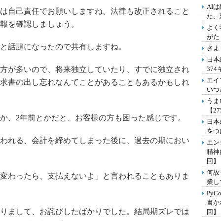
AI
は自己責任でお願いしますね。法律も改正されること
た、
報を確認しましょう。
よく
がた
と話題になったので共有しますね。
さよ
日本
方が多いので、将来独立していたり、すでに独立され
37
エイ
求書の出し忘れなんてことがあることもあるかもしれ
いつ
うま
【2
とか、2年前とかだと、お客様の方も困った感じです。
日本
をつ
われる、会計を締めてしまった後に、過去の期におい
エン
精神
回】
何故
変わったら、支払えないよ」と言われることもありま
業し
Py
書か
りまして、お詫びしたばかりでした。結局期ズレでは
回】