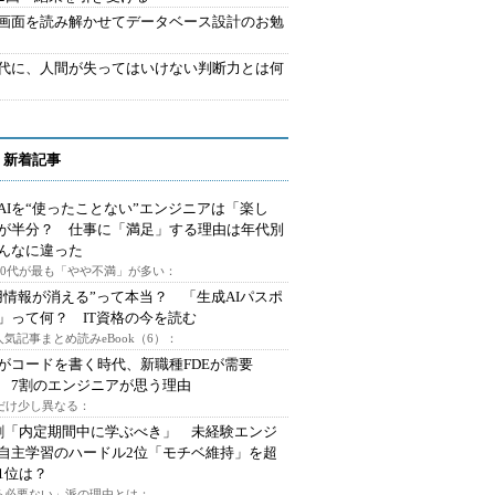
で画面を読み解かせてデータベース設計のお勉
時代に、人間が失ってはいけない判断力とは何
 新着記事
AIを“使ったことない”エンジニアは「楽し
が半分？ 仕事に「満足」する理由は年代別
んなに違った
～30代が最も「やや不満」が多い：
用情報が消える”って本当？ 「生成AIパスポ
」って何？ IT資格の今を読む
人気記事まとめ読みeBook（6）：
Iがコードを書く時代、新職種FDEが需要
 7割のエンジニアが思う理由
代だけ少し異なる：
割「内定期間中に学ぶべき」 未経験エンジ
自主学習のハードル2位「モチベ維持」を超
1位は？
る必要ない」派の理由とは：