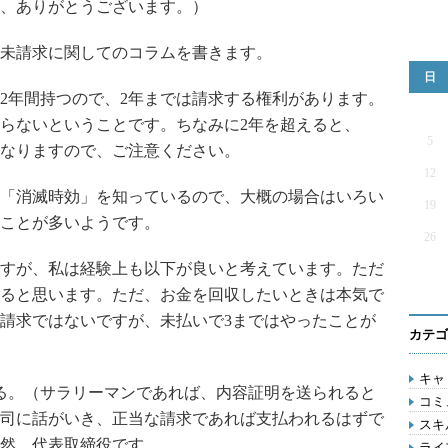
、ありがとうございます。）
未請求に関してのコラムを書きます。
日
2年間持つので、2年までは請求する権利があります。
らないということです。ちなみに2年を超えると、
5
なりますので、ご注意ください。
12
「消滅時効」を知っているので、大概の場合はいろい
19
ことが多いようです。
26
すが、私は経験上も以下が良いと考えています。ただ
ると思います。ただ、お金を回収したいときは本気で
請求ではないですが、未払いで3まではやったことが
カテゴ
キャリ
る。（サラリーマンであれば、内容証明を送られると
コミ
司に話がいき、正当な請求であれば支払われるはずで
スキル
然、代表取締役です。
ライフ