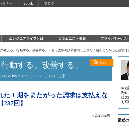
セミナー
eBook
ブログ
エンジニアライフとは
コラムニスト募集
プライバシーポリ
志の考える。行動する。改善する。
>
あっ去年の請求書出し忘れた！期をまたがった請求は支
。行動する。改善する。
RSS
験ビジネスOSSコンソーシアム・ジャパン主宰
術者
Py
れた！期をまたがった請求は支払えな
は文
237回】
も経
»
2021/02/01
最近の