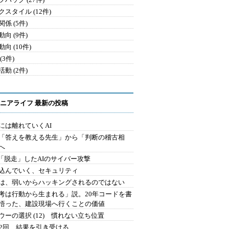
クスタイル (12件)
係 (5件)
向 (9件)
向 (10件)
(3件)
動 (2件)
ニアライフ 最新の投稿
には離れていくAI
を「答えを教える先生」から「判断の稽古相
へ
2.「脱走」したAIのサイバー攻撃
込んでいく、セキュリティ
は、弱いからハッキングされるのではない
考は行動から生まれる」説。20年コードを書
悟った、建設現場へ行くことの価値
ウーの選択 (12) 慣れない立ち位置
42回 結果を引き受ける