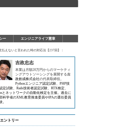
シー
エンジニアライフ憲章
払えないと言われた時の対応法【237回】：
吉政忠志
本業は月額20万円からのマーケティ
ングアウトソーシングを展開する
吉
政創成株式会社
の代表取締役。
Pythonエンジニア認定試験、PHP技
認定試験、Rails技術者認定試験、RTX検定、
thonとネットワークの自動化検定を主催。過去に
部科学省のXML教育推進委員やIPAの選任委員
験。
エントリー