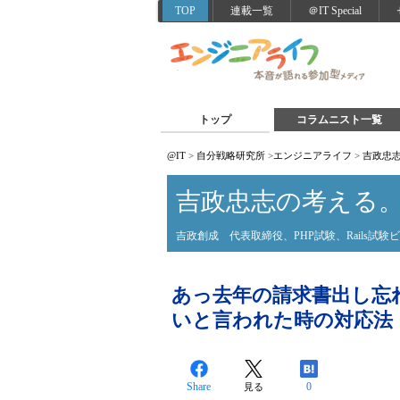
TOP
連載一覧
＠IT Special
トップ
コラムニスト一覧
@IT
>
自分戦略研究所
>
エンジニアライフ
>
吉政忠
吉政忠志の考える
吉政創成 代表取締役、PHP試験、Rails試
あっ去年の請求書出し忘
いと言われた時の対応法【
Share
0
見る