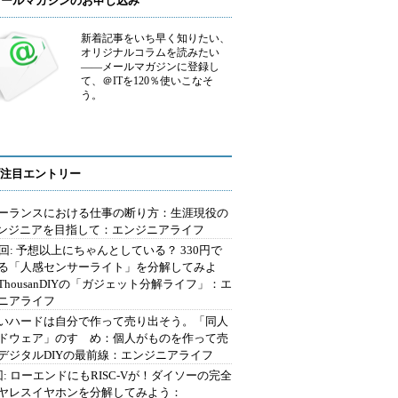
メールマガジンのお申し込み
新着記事をいち早く知りたい、
オリジナルコラムを読みたい
――メールマガジンに登録し
て、＠ITを120％使いこなそ
う。
注目エントリー
ーランスにおける仕事の断り方：生涯現役の
エンジニアを目指して：エンジニアライフ
2回: 予想以上にちゃんとしている？ 330円で
る「人感センサーライト」を分解してみよ
ThousanDIYの「ガジェット分解ライフ」：エ
ニアライフ
いハードは自分で作って売り出そう。「同人
ドウェア」のすゝめ：個人がものを作って売
デジタルDIYの最前線：エンジニアライフ
回: ローエンドにもRISC-Vが！ダイソーの完全
ヤレスイヤホンを分解してみよう：