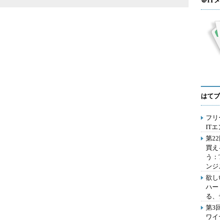
＠IT
はてブ
フリ
IT
第2
買え
う：
ンジ
欲し
ハー
る、
第3
ワイ