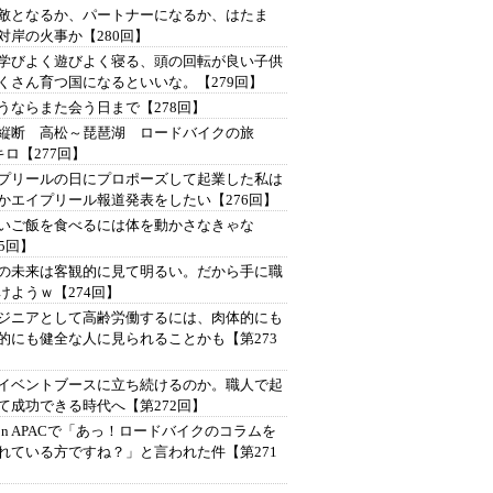
は敵となるか、パートナーになるか、はたま
対岸の火事か【280回】
学びよく遊びよく寝る、頭の回転が良い子供
くさん育つ国になるといいな。【279回】
うならまた会う日まで【278回】
縦断 高松～琵琶湖 ロードバイクの旅
4キロ【277回】
プリールの日にプロポーズして起業した私は
かエイプリール報道発表をしたい【276回】
いご飯を食べるには体を動かさなきゃな
75回】
の未来は客観的に見て明るい。だから手に職
けようｗ【274回】
ジニアとして高齢労働するには、肉体的にも
的にも健全な人に見られることかも【第273
イベントブースに立ち続けるのか。職人で起
て成功できる時代へ【第272回】
Con APACで「あっ！ロードバイクのコラムを
れている方ですね？」と言われた件【第271