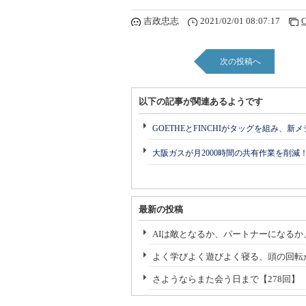
吉政忠志
2021/02/01 08:07:17
C
次の投稿へ
以下の記事が関連あるようです
GOETHEとFINCHIがタッグを組み、新
大阪ガスが月2000時間の共有作業を削減
最新の投稿
AIは敵となるか、パートナーになるか
よく学びよく遊びよく寝る、頭の回転
さようならまた会う日まで【278回】