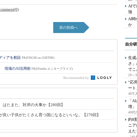
AI
omment(0)
強
AI
か
前の投稿へ
自分研
メディアを創設
生成
PR(FINCHI on GOETHE)
さ」
！ 現場のAI活用術
PR(ITmedia エンタープライズ)
でこ
20
Recommended by
“応
ート
＠IT
「A
、はたまた、対岸の火事か【280回】
増」
40
が良い子供がたくさん育つ国になるといいな。【279回】
約8
ニア
えた
「や