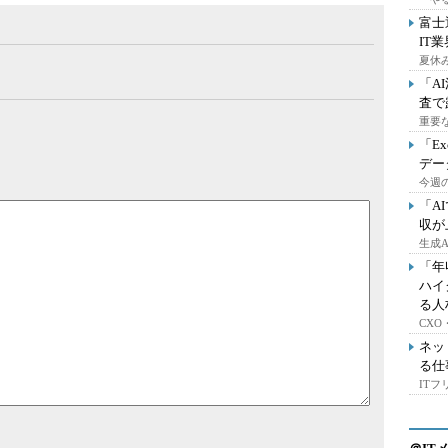
富士
IT
夏休
「A
査で
重要
「E
デー
今週の
「A
収が
生成
「年
ハイ
る人
CX
ネッ
る仕
IT