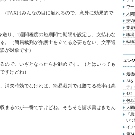
ワー
。（FAXはみんなの目に触れるので、意外に効果的で
人間関
技術動
業界動
を送り、1週間程度の短期間で期限を設定し、支払わな
職場 
転職活
る。（簡易裁判が弁護士を立てる必要もない、文字通
訴訟が対象です）
エンジ
るので、いざとなったらお勧めです。（とはいっても
ですけどね）
最後
AI
、消失時効でなければ、簡易裁判では勝てる確率は高
手」
48
包み
収まるのが一番ですけどね。そもそも請求書はきちん
人間
「思
いて
イノ
第7