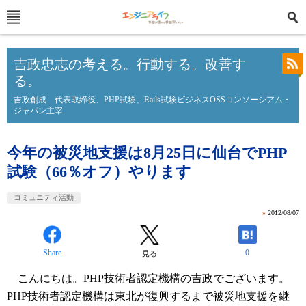
吉政忠志の考える。行動する。改善す
る。
吉政創成 代表取締役、PHP試験、Rails試験ビジネスOSSコンソーシアム・
ジャパン主宰
今年の被災地支援は8月25日に仙台でPHP
試験（66％オフ）やります
コミュニティ活動
»
2012/08/07
Share
0
見る
こんにちは。PHP技術者認定機構の吉政でございます。
PHP技術者認定機構は東北が復興するまで被災地支援を継