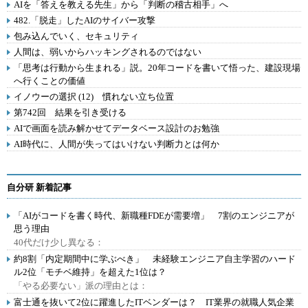
AIを「答えを教える先生」から「判断の稽古相手」へ
482.「脱走」したAIのサイバー攻撃
包み込んでいく、セキュリティ
人間は、弱いからハッキングされるのではない
「思考は行動から生まれる」説。20年コードを書いて悟った、建設現場
へ行くことの価値
イノウーの選択 (12) 慣れない立ち位置
第742回 結果を引き受ける
AIで画面を読み解かせてデータベース設計のお勉強
AI時代に、人間が失ってはいけない判断力とは何か
自分研 新着記事
「AIがコードを書く時代、新職種FDEが需要増」 7割のエンジニアが
思う理由
40代だけ少し異なる：
約8割「内定期間中に学ぶべき」 未経験エンジニア自主学習のハード
ル2位「モチベ維持」を超えた1位は？
「やる必要ない」派の理由とは：
富士通を抜いて2位に躍進したITベンダーは？ IT業界の就職人気企業