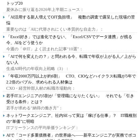
トップ20
夏休みに振り返る2026年上半期ニュース：
「AI活用する新人増えてOJT負担増」 複数の調査で露呈した現場の苦
悩
重要なのは「AIに代替されにくい本質的な自走力」：
「Excel好き」では進化できない、「Excel/CSVでデータ連携」が残る
今、AIをどう使うか
今週の「＠IT」よく読まれた記事“10選”：
「AIで何を変えたの？」と問われる今、転職で年収が上がる人／上がら
ない人
生成AI時代の年収向上戦略（3）：
「年収2000万円以上が約6割」 CTO、CIOなどハイクラス転職が5年で
2.2倍のバブル、求められる人材像は
CXO・経営幹部人材の転職市場動向：
若手ITエンジニアの5割が「管理職になりたくない」 それでも「引き
受ける条件」とは？
若手が求める“納得の働き方”：
ネットワークエンジニア、社内SEって実は「稼げる仕事」？ IT職種別
の“単価”に明暗
ITフリーランスの平均単価ランキング：
AIで「コード多重債務者」の世界線へ――新卒エンジニアが実務でボコ