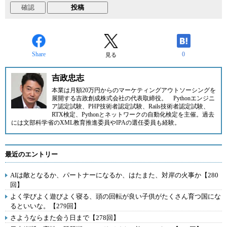
Share
0
見る
吉政忠志
本業は月額20万円からのマーケティングアウトソーシングを
展開する
吉政創成株式会社
の代表取締役。
Pythonエンジニ
ア認定試験、PHP技術者認定試験、Rails技術者認定試験、
RTX検定、Pythonとネットワークの自動化検定を主催。過去
には文部科学省のXML教育推進委員やIPAの選任委員も経験。
最近のエントリー
AIは敵となるか、パートナーになるか、はたまた、対岸の火事か【280
回】
よく学びよく遊びよく寝る、頭の回転が良い子供がたくさん育つ国にな
るといいな。【279回】
さようならまた会う日まで【278回】