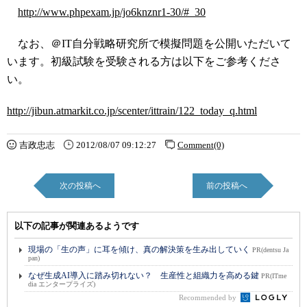
http://www.phpexam.jp/jo6knznr1-30/#_30
なお、＠IT自分戦略研究所で模擬問題を公開いただいて
います。初級試験を受験される方は以下をご参考くださ
い。
http://jibun.atmarkit.co.jp/scenter/ittrain/122_today_q.html
吉政忠志
2012/08/07 09:12:27
Comment(0)
次の投稿へ
前の投稿へ
以下の記事が関連あるようです
現場の「生の声」に耳を傾け、真の解決策を生み出していく
PR(dentsu Ja
pan)
なぜ生成AI導入に踏み切れない？ 生産性と組織力を高める鍵
PR(ITme
dia エンタープライズ)
Recommended by