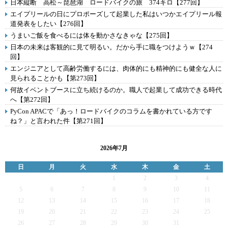
日本縦断 高松～琵琶湖 ロードバイクの旅 374キロ【277回】
エイプリールの日にプロポーズして起業した私はいつかエイプリール報
道発表をしたい【276回】
うまいご飯を食べるには体を動かさなきゃな【275回】
日本の未来は客観的に見て明るい。だから手に職をつけようｗ【274
回】
エンジニアとして高齢労働するには、肉体的にも精神的にも健全な人に
見られることかも【第273回】
何故イベントブースに立ち続けるのか。職人で起業して成功できる時代
へ【第272回】
PyCon APACで「あっ！ロードバイクのコラムを書かれている方です
ね？」と言われた件【第271回】
2026年7月
日
月
火
水
木
金
土
1
2
3
4
5
6
7
8
9
10
11
12
13
14
15
16
17
18
19
20
21
22
23
24
25
26
27
28
29
30
31