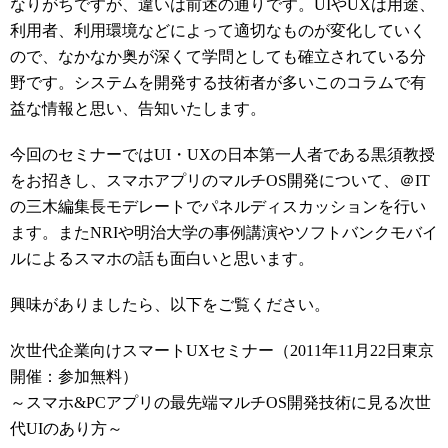
なりがちですが、違いは前述の通りです。UIやUXは用途、
利用者、利用環境などによって適切なものが変化していく
ので、なかなか奥が深くて学問としても確立されている分
野です。システムを開発する技術者が多いこのコラムで有
益な情報と思い、告知いたします。
今回のセミナーではUI・UXの日本第一人者である黒須教授
をお招きし、スマホアプリのマルチOS開発について、＠IT
の三木編集長モデレートでパネルディスカッションを行い
ます。またNRIや明治大学の事例講演やソフトバンクモバイ
ルによるスマホの話も面白いと思います。
興味がありましたら、以下をご覧ください。
次世代企業向けスマートUXセミナー（2011年11月22日東京
開催：参加無料）
～スマホ&PCアプリの最先端マルチOS開発技術に見る次世
代UIのあり方～