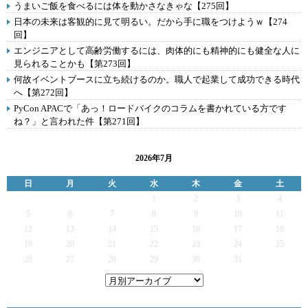
うまいご飯を食べるには体を動かさなきゃな【275回】
日本の未来は客観的に見て明るい。だから手に職をつけようｗ【274
回】
エンジニアとして高齢労働するには、肉体的にも精神的にも健全な人に
見られることかも【第273回】
何故イベントブースに立ち続けるのか。職人で起業して成功できる時代
へ【第272回】
PyCon APACで「あっ！ロードバイクのコラムを書かれている方です
ね？」と言われた件【第271回】
2026年7月
日
月
火
水
木
金
土
1
2
3
4
5
6
7
8
9
10
11
12
13
14
15
16
17
18
19
20
21
22
23
24
25
26
27
28
29
30
31