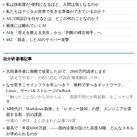
私は技術屋だ-便利になるほど、人間は弱くなるのか
私たちはデジタル世界で生きる準備ができているのか？
AIにDB設計を任せるとは、どこの何のことなのか？
最後には離れていくAI
AIを「答えを教える先生」から「判断の稽古相手」へ
482.「脱走」したAIのサイバー攻撃
自分研 新着記事
共同著作者に無断で改変したので、2800万円請求します
「訴えてやる！」の前に読む IT訴訟 徹底解説（138）：
なぜ若手こそインフラを学ぶべき？ 無料で学べるネットワーク、
Linux、サーバ＆ストレージのeBook
「触ったことないから分からん」「原因不明だが再起動」をこっそり卒
業：
AI時代の「Markdown負債」と「レガシー脱却」の壁、エンジニアが直
面する新・旧の課題
今週の「＠IT」よく読まれた記事“10選”：
最高で「年収6000万超」――国内企業が設けた高度AI職 どんなスキル
が求められるのか