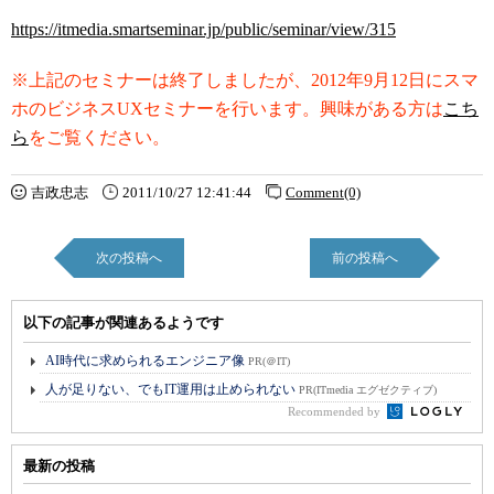
https://itmedia.smartseminar.jp/public/seminar/view/315
※上記のセミナーは終了しましたが、2012年9月12日にスマ
ホのビジネスUXセミナーを行います。興味がある方は
こち
ら
をご覧ください。
吉政忠志
2011/10/27 12:41:44
Comment(0)
次の投稿へ
前の投稿へ
以下の記事が関連あるようです
AI時代に求められるエンジニア像
PR(＠IT)
人が足りない、でもIT運用は止められない
PR(ITmedia エグゼクティブ)
Recommended by
最新の投稿