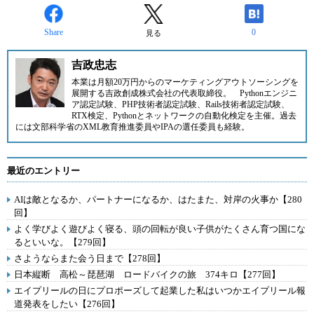
Share
0
見る
吉政忠志
本業は月額20万円からのマーケティングアウトソーシングを
展開する
吉政創成株式会社
の代表取締役。
Pythonエンジニ
ア認定試験、PHP技術者認定試験、Rails技術者認定試験、
RTX検定、Pythonとネットワークの自動化検定を主催。過去
には文部科学省のXML教育推進委員やIPAの選任委員も経験。
最近のエントリー
AIは敵となるか、パートナーになるか、はたまた、対岸の火事か【280
回】
よく学びよく遊びよく寝る、頭の回転が良い子供がたくさん育つ国にな
るといいな。【279回】
さようならまた会う日まで【278回】
日本縦断 高松～琵琶湖 ロードバイクの旅 374キロ【277回】
エイプリールの日にプロポーズして起業した私はいつかエイプリール報
道発表をしたい【276回】