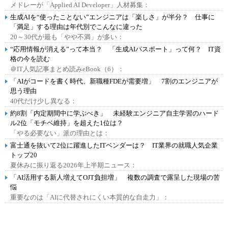
メドレーが「Applied AI Developer」人材募集：
生成AIを“使ったことない”エンジニアは「楽しさ」が半分？ 仕事に
「満足」する理由は年代別でこんなに違った
20～30代が最も「やや不満」が多い：
“応用情報が消える”って本当？ 「生成AIパスポート」って何？ IT資
格の今を読む
＠IT人気記事まとめ読みeBook（6）：
「AIがコードを書く時代、新職種FDEが需要増」 7割のエンジニアが
思う理由
40代だけ少し異なる：
約8割「内定期間中に学ぶべき」 未経験エンジニア自主学習のハード
ル2位「モチベ維持」を超えた1位は？
「やる必要ない」派の理由とは：
富士通を抜いて2位に躍進したITベンダーは？ IT業界の就職人気企業
トップ20
夏休みに振り返る2026年上半期ニュース：
「AI活用する新人増えてOJT負担増」 複数の調査で露呈した現場の苦
悩
重要なのは「AIに代替されにくい本質的な自走力」：