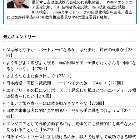
展開する
吉政創成株式会社
の代表取締役。
Pythonエンジニ
ア認定試験、PHP技術者認定試験、Rails技術者認定試験、
RTX検定、Pythonとネットワークの自動化検定を主催。過去
には文部科学省のXML教育推進委員やIPAの選任委員も経験。
最近のエントリー
AIは敵となるか、パートナーになるか、はたまた、対岸の火事か【280
回】
よく学びよく遊びよく寝る、頭の回転が良い子供がたくさん育つ国にな
るといいな。【279回】
さようならまた会う日まで【278回】
日本縦断 高松～琵琶湖 ロードバイクの旅 374キロ【277回】
エイプリールの日にプロポーズして起業した私はいつかエイプリール報
道発表をしたい【276回】
うまいご飯を食べるには体を動かさなきゃな【275回】
日本の未来は客観的に見て明るい。だから手に職をつけようｗ【274
回】
エンジニアとして高齢労働するには、肉体的にも精神的にも健全な人に
見られることかも【第273回】
何故イベントブースに立ち続けるのか。職人で起業して成功できる時代