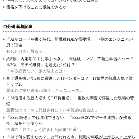
価格を下げることに抵抗できるか
自分研 新着記事
「AIがコードを書く時代、新職種FDEが需要増」 7割のエンジニアが
思う理由
40代だけ少し異なる：
約8割「内定期間中に学ぶべき」 未経験エンジニア自主学習のハード
ル2位「モチベ維持」を超えた1位は？
「やる必要ない」派の理由とは：
富士通を抜いて2位に躍進したITベンダーは？ IT業界の就職人気企業
トップ20
夏休みに振り返る2026年上半期ニュース：
「AI活用する新人増えてOJT負担増」 複数の調査で露呈した現場の苦
悩
重要なのは「AIに代替されにくい本質的な自走力」：
「Excel好き」では進化できない、「Excel/CSVでデータ連携」が残る
今、AIをどう使うか
今週の「＠IT」よく読まれた記事“10選”：
「AIで何を変えたの？」と問われる今、転職で年収が上がる人／上がら