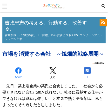
吉政忠志の考える。行動する。改善す
る。
吉政創成 代表取締役、PHP試験、Rails試験ビジネスOSSコンソーシアム・
ジャパン主宰
市場を消費する会社 ～焼畑的戦略展開～
»
2011/10/24
Share
1
見る
先日、某上場企業の某氏と会食しました。「社会から必
要とされない会社は生き残れない。社会に貢献する仕事が
できなければ継続は難しい」と本気で熱く語る某氏。私も
まったくその通りだと思しました。