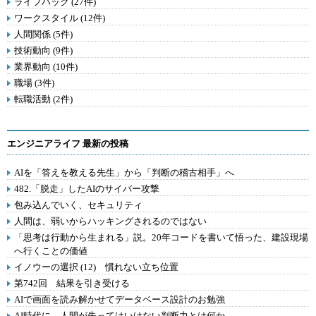
ライフハック (27件)
ワークスタイル (12件)
人間関係 (5件)
技術動向 (9件)
業界動向 (10件)
職場 (3件)
転職活動 (2件)
エンジニアライフ 最新の投稿
AIを「答えを教える先生」から「判断の稽古相手」へ
482.「脱走」したAIのサイバー攻撃
包み込んでいく、セキュリティ
人間は、弱いからハッキングされるのではない
「思考は行動から生まれる」説。20年コードを書いて悟った、建設現場
へ行くことの価値
イノウーの選択 (12) 慣れない立ち位置
第742回 結果を引き受ける
AIで画面を読み解かせてデータベース設計のお勉強
AI時代に、人間が失ってはいけない判断力とは何か