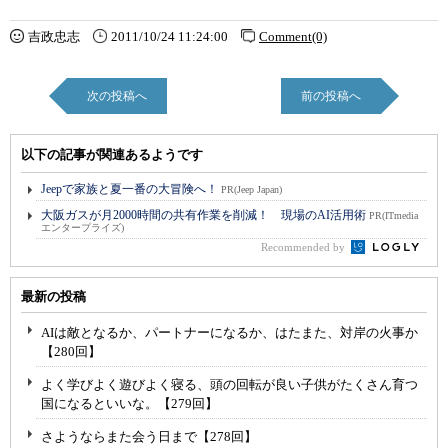
吉政忠志
2011/10/24 11:24:00
Comment(0)
次の投稿へ
前の投稿へ
以下の記事が関連あるようです
Jeepで家族と夏一番の大冒険へ！
PR(Jeep Japan)
大阪ガスが月2000時間の共有作業を削減！ 現場のAI活用術
PR(ITmedia
エンタープライズ)
Recommended by
最新の投稿
AIは敵となるか、パートナーになるか、はたまた、対岸の火事か
【280回】
よく学びよく遊びよく寝る、頭の回転が良い子供がたくさん育つ
国になるといいな。【279回】
さようならまた会う日まで【278回】