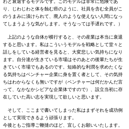
わと衰退するモデルです。このモデルは非常に危険であ
り、じわじわと体を蝕む癌のように、社員を含む全員がこ
のうまみに漬けられて、廃人のような使えない人間になっ
てしまうような気がします。そうなっては手遅れです。）
上記のような自体が横行すると、その産業は本当に衰退
すると思います。私はこういうモデルを戦略として堂々と
話しをしている経営者を見ると、大変悲しい気持ちになり
ます。自分達が生きている市場はそのあとの後輩たちが生
きていく市場でもあるのです。短絡的な利潤を求めたくな
る気持ちはベンチャー企業に身を置く者として、その気持
ちはわからなくも無いですが（ベンチャーは何だかんだ言
って、なかなかシビアな企業体ですので）、設立当初に存
在していた高い志を実現して欲しいと思います。
そして、ここまで書いてしまった私はまずそれを成功例
として実現できるよう頑張ります。
今後ともご指導ご鞭撻のほど、宜しくお願いいたします。