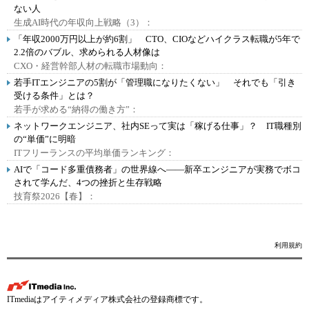
ない人
生成AI時代の年収向上戦略（3）：
「年収2000万円以上が約6割」 CTO、CIOなどハイクラス転職が5年で
2.2倍のバブル、求められる人材像は
CXO・経営幹部人材の転職市場動向：
若手ITエンジニアの5割が「管理職になりたくない」 それでも「引き
受ける条件」とは？
若手が求める“納得の働き方”：
ネットワークエンジニア、社内SEって実は「稼げる仕事」？ IT職種別
の“単価”に明暗
ITフリーランスの平均単価ランキング：
AIで「コード多重債務者」の世界線へ――新卒エンジニアが実務でボコ
されて学んだ、4つの挫折と生存戦略
技育祭2026【春】：
利用規約
ITmediaはアイティメディア株式会社の登録商標です。