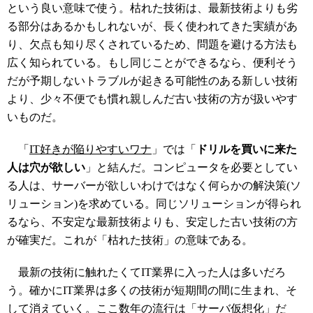
という良い意味で使う。枯れた技術は、最新技術よりも劣
る部分はあるかもしれないが、長く使われてきた実績があ
り、欠点も知り尽くされているため、問題を避ける方法も
広く知られている。もし同じことができるなら、便利そう
だが予期しないトラブルが起きる可能性のある新しい技術
より、少々不便でも慣れ親しんだ古い技術の方が扱いやす
いものだ。
「
IT好きが陥りやすいワナ
」では「
ドリルを買いに来た
人は穴が欲しい
」と結んだ。コンピュータを必要としてい
る人は、サーバーが欲しいわけではなく何らかの解決策(ソ
リューション)を求めている。同じソリューションが得られ
るなら、不安定な最新技術よりも、安定した古い技術の方
が確実だ。これが「枯れた技術」の意味である。
最新の技術に触れたくてIT業界に入った人は多いだろ
う。確かにIT業界は多くの技術が短期間の間に生まれ、そ
して消えていく。ここ数年の流行は「サーバ仮想化」だ