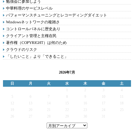
勉強会に参加しよう
中華料理のサービスレベル
パフォーマンスチューニングとレコーディングダイエット
Windowsネットワークの複雑さ
コントロールパネルに歴史あり
クライアント管理と主権在民
著作権（COPYRIGHT）は何のため
クラウドのリスク
「したいこと」より「できること」
2026年7月
日
月
火
水
木
金
土
1
2
3
4
5
6
7
8
9
10
11
12
13
14
15
16
17
18
19
20
21
22
23
24
25
26
27
28
29
30
31