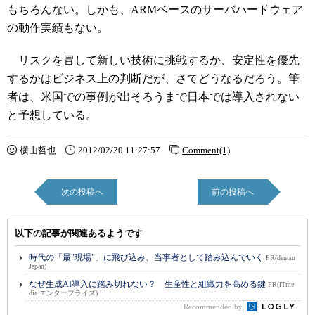
もちろんない。しかも、ARMベースのサーバハードウェア
の動作実績もない。
リスクを冒して新しい技術に挑戦するか、安定性を優先
するかはビジネス上の判断だが、さてどうなるだろう。筆
者は、米国での事例が出そろうまで日本では導入されない
と予想している。
横山哲也
2012/02/20 11:27:57
Comment(1)
次の投稿へ
前の投稿へ
以下の記事が関連あるようです
時代の「最"現場"」に飛び込み、当事者として踏み込んでいく
PR(dentsu
Japan)
なぜ生成AI導入に踏み切れない？ 生産性と組織力を高める鍵
PR(ITme
dia エンタープライズ)
Recommended by