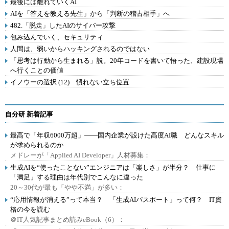
最後には離れていくAI
AIを「答えを教える先生」から「判断の稽古相手」へ
482.「脱走」したAIのサイバー攻撃
包み込んでいく、セキュリティ
人間は、弱いからハッキングされるのではない
「思考は行動から生まれる」説。20年コードを書いて悟った、建設現場
へ行くことの価値
イノウーの選択 (12) 慣れない立ち位置
自分研 新着記事
最高で「年収6000万超」――国内企業が設けた高度AI職 どんなスキル
が求められるのか
メドレーが「Applied AI Developer」人材募集：
生成AIを“使ったことない”エンジニアは「楽しさ」が半分？ 仕事に
「満足」する理由は年代別でこんなに違った
20～30代が最も「やや不満」が多い：
“応用情報が消える”って本当？ 「生成AIパスポート」って何？ IT資
格の今を読む
＠IT人気記事まとめ読みeBook（6）：