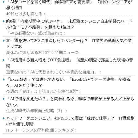
「AIがコードを書く時代、新職種FDEが需要増」 7割のエンジニアが
思う理由
40代だけ少し異なる：
約8割「内定期間中に学ぶべき」 未経験エンジニア自主学習のハード
ル2位「モチベ維持」を超えた1位は？
「やる必要ない」派の理由とは：
富士通を抜いて2位に躍進したITベンダーは？ IT業界の就職人気企業
トップ20
夏休みに振り返る2026年上半期ニュース：
「AI活用する新人増えてOJT負担増」 複数の調査で露呈した現場の苦
悩
重要なのは「AIに代替されにくい本質的な自走力」：
「Excel好き」では進化できない、「Excel/CSVでデータ連携」が残る
今、AIをどう使うか
今週の「＠IT」よく読まれた記事“10選”：
「AIで何を変えたの？」と問われる今、転職で年収が上がる人／上がら
ない人
生成AI時代の年収向上戦略（3）：
ネットワークエンジニア、社内SEって実は「稼げる仕事」？ IT職種別
の“単価”に明暗
ITフリーランスの平均単価ランキング：