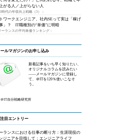
上がる人／上がらない人
AI時代の年収向上戦略（3）：
トワークエンジニア、社内SEって実は「稼げ
事」？ IT職種別の“単価”に明暗
フリーランスの平均単価ランキング：
メールマガジンのお申し込み
新着記事をいち早く知りたい、
オリジナルコラムを読みたい
――メールマガジンに登録し
て、＠ITを120％使いこなそ
う。
＠IT自分戦略研究所
注目エントリー
ーランスにおける仕事の断り方：生涯現役の
エンジニアを目指して：エンジニアライフ