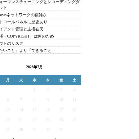
ォーマンスチューニングとレコーディングダ
ット
ndowsネットワークの複雑さ
トロールパネルに歴史あり
イアント管理と主権在民
権（COPYRIGHT）は何のため
ウドのリスク
たいこと」より「できること」
2026年7月
月
火
水
木
金
土
1
2
3
4
6
7
8
9
10
11
13
14
15
16
17
18
20
21
22
23
24
25
27
28
29
30
31