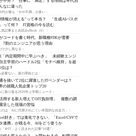
が半分？ 仕事に「満足」する理由は年代別
んなに違った
～30代が最も「やや不満」が多い：
用情報が消える”って本当？ 「生成AIパスポ
」って何？ IT資格の今を読む
人気記事まとめ読みeBook（6）：
Iがコードを書く時代、新職種FDEが需要
 7割のエンジニアが思う理由
代だけ少し異なる：
割「内定期間中に学ぶべき」 未経験エンジ
自主学習のハードル2位「モチベ維持」を超
1位は？
る必要ない」派の理由とは：
通を抜いて2位に躍進したITベンダーは？
業界の就職人気企業トップ20
みに振り返る2026年上半期ニュース：
I活用する新人増えてOJT負担増」 複数の調
露呈した現場の苦悩
なのは「AIに代替されにくい本質的な自走力」：
xcel好き」では進化できない、「Excel/CSVで
タ連携」が残る今、AIをどう使うか
「＠IT」よく読まれた記事“10選”：
Iで何を変えたの？」と問われる今、転職で年