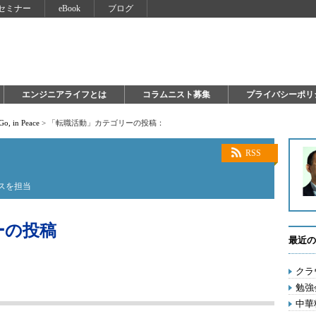
セミナー
eBook
ブログ
エンジニアライフとは
コラムニスト募集
プライバシーポリ
Go, in Peace
>
「転職活動」カテゴリーの投稿：
RSS
ースを担当
ーの投稿
最近の
クラ
勉強
中華