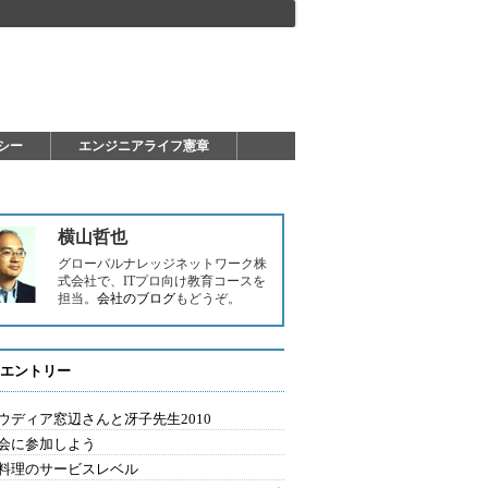
シー
エンジニアライフ憲章
横山哲也
グローバルナレッジネットワーク株
式会社で、ITプロ向け教育コースを
担当。
会社のブログ
もどうぞ。
エントリー
ウディア窓辺さんと冴子先生2010
会に参加しよう
料理のサービスレベル