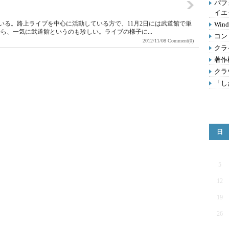
パフ
イエ
いる。路上ライブを中心に活動している方で、11月2日には武道館で単
Wi
ら、一気に武道館というのも珍しい。ライブの様子に...
コン
2012/11/08
Comment(0)
クラ
著作
クラ
「し
日
5
12
19
26