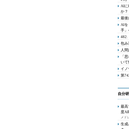
AI
か？
最後
AI
手」
48
包み
人間
「思
いて
イノ
第7
自分研
最高
度A
メドレ
生成