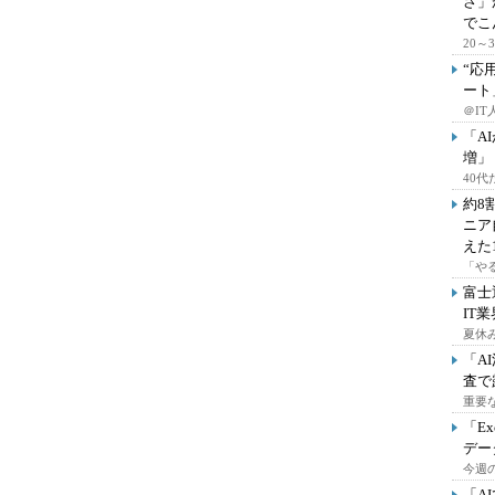
さ」
でこ
20
“応
ート
＠IT
「A
増」
40
約8
ニア
えた
「や
富士
IT
夏休
「A
査で
重要
「E
デー
今週の
「A