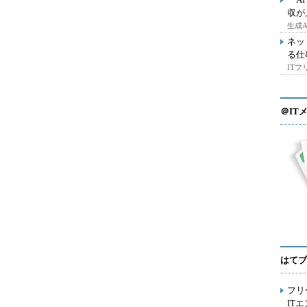
収が
生成
ネッ
る仕
IT
＠IT
はてブ
フリ
IT