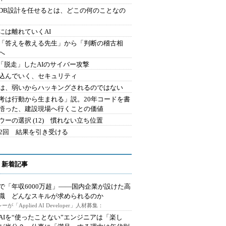
にDB設計を任せるとは、どこの何のことなの
には離れていくAI
を「答えを教える先生」から「判断の稽古相
へ
2.「脱走」したAIのサイバー攻撃
込んでいく、セキュリティ
は、弱いからハッキングされるのではない
考は行動から生まれる」説。20年コードを書
悟った、建設現場へ行くことの価値
ウーの選択 (12) 慣れない立ち位置
42回 結果を引き受ける
 新着記事
で「年収6000万超」――国内企業が設けた高
I職 どんなスキルが求められるのか
ーが「Applied AI Developer」人材募集：
AIを“使ったことない”エンジニアは「楽し