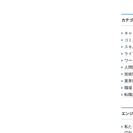
カテゴ
キャリ
コミ
スキル
ライ
ワー
人間関
技術動
業界動
職場 
転職活
エンジ
私た
のか