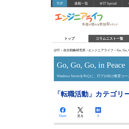
TOP
連載一覧
＠IT Special
トップ
コラムニスト一覧
@IT
>
自分戦略研究所
>
エンジニアライフ
>
Go, Go, 
Go, Go, Go, in Peace
Windows Serverを中心に、ITプロ向け教育コ
「転職活動」カテゴリ
Share
0
見る