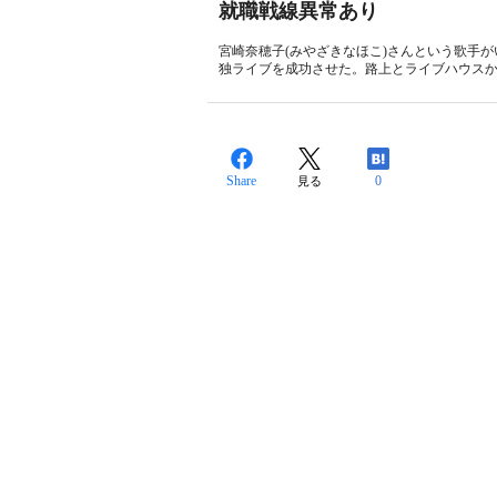
就職戦線異常あり
宮崎奈穂子(みやざきなほこ)さんという歌手が
独ライブを成功させた。路上とライブハウスか
Share
0
見る