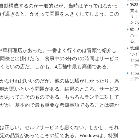
第2
り自動構成するのが一般的だが、当時はそうではなかっ
買え
げ過ぎると、かえって問題を大きくしてしまう。この
う：
ンジ
欲し
ハー
る、
第3
中華料理店があった。一番よく行くのは冒頭で紹介し
ワイ
同僚と出掛けたら、食事中の3分の1の時間はサービス
Th
ニア
くらいの店だ。しかも、4店舗中最も高価である。
Th
ニア
かなければいいのだが、他の店は騒がしかったり、席
味が悪いという問題がある。結局のところ、サービス
があってこそのものである。もちろんランチに対して
だが、基本的で最も重要な考慮事項であることは確か
は正しい。セルフサービスも悪くない。しかし、それ
の品質があってこその話である。Windowsは、特別