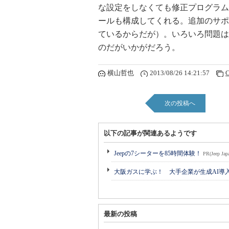
な設定をしなくても修正プログラム
ールも構成してくれる。追加のサポ
ているからだが）。いろいろ問題はあ
のだがいかがだろう。
横山哲也
2013/08/26 14:21:57
C
次の投稿へ
以下の記事が関連あるようです
Jeepの7シーターを85時間体験！
PR(Jeep Jap
大阪ガスに学ぶ！ 大手企業が生成AI導
最新の投稿