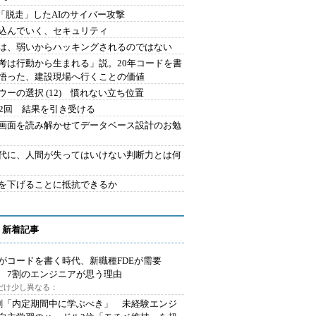
2.「脱走」したAIのサイバー攻撃
込んでいく、セキュリティ
は、弱いからハッキングされるのではない
考は行動から生まれる」説。20年コードを書
悟った、建設現場へ行くことの価値
ウーの選択 (12) 慣れない立ち位置
42回 結果を引き受ける
で画面を読み解かせてデータベース設計のお勉
時代に、人間が失ってはいけない判断力とは何
を下げることに抵抗できるか
 新着記事
Iがコードを書く時代、新職種FDEが需要
 7割のエンジニアが思う理由
代だけ少し異なる：
割「内定期間中に学ぶべき」 未経験エンジ