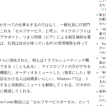
ニア
えた
「や
富士
IT
夏休
門がすべての仕事をするのではなく、一般社員にIT部門
「A
これを「セルフサービス」と呼ぶ。マイクロソフトは
査で
アサポート」つまり同僚（ピア）による相互補助を重
重要
は、社員は自分が使っているPCの管理権限を持って
「E
デー
今週の
「A
方がさらに強化された。例えばトラブルシューティング機
収が
できる（こともある）。マイクロソフトの方がデモを
生成
機能だ。オーディオをミュートした（無音にした）状
「年
ハイ
をかける人は結構多いらしい。Windows 7では、ト
る人
ると自動的にミュートを解除してくれる。TCP/IPの
CX
に構成してくれる。
若手
い」
若手
m Center製品には「セルフサービスポータル」という
ネッ