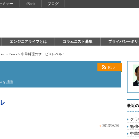
セミナー
eBook
ブログ
エンジニアライフとは
コラムニスト募集
プライバシーポリ
Go, in Peace
>
中華料理のサービスレベル：
RSS
ースを担当
ル
最近の
クラ
»
2013/08/26
勉強
中華