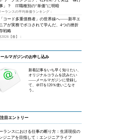
事」？ IT職種別の“単価”に明暗
フリーランスの平均単価ランキング：
で「コード多重債務者」の世界線へ――新卒エ
ニアが実務でボコされて学んだ、4つの挫折
存戦略
2026【春】：
メールマガジンのお申し込み
新着記事をいち早く知りたい、
オリジナルコラムを読みたい
――メールマガジンに登録し
て、＠ITを120％使いこなそ
う。
注目エントリー
ーランスにおける仕事の断り方：生涯現役の
エンジニアを目指して：エンジニアライフ