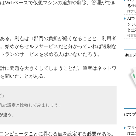
はWebベースで仮想マシンの追加や削除、管理ができ
る仕
IT
AI
ンジ
と生
技育祭
る。利点はIT部門の負担が軽くなることと、利用者
。始めからセルフサービスだと分かっていれば過剰な
トランのサービスを求める人はいないだろう。
＠IT
計に問題を大きくしてしまうことだ。筆者はネットワ
話を聞いたことがある。
ど」
、私の設定と比較してみましょう」
はてブ
スが違う
」
フリ
コンピュータごとに異なる値を設定する必要がある。
IT