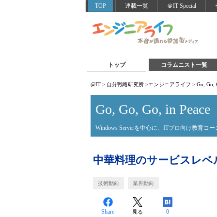
TOP
連載一覧
＠IT Special
トップ
コラムニスト一覧
@IT
>
自分戦略研究所
>
エンジニアライフ
>
Go, Go, 
Go, Go, Go, in Peace
Windows Serverを中心に、ITプロ向け教育コ
中華料理のサービスレベ
技術動向
業界動向
Share
0
見る