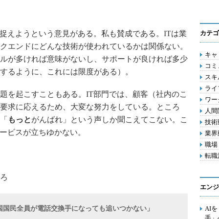
捉えようという意見がある。私も賛成である。ITは業
カテゴ
クエンドにどんな技術が使われているかは関係ない。
キャリ
ルが多ければ意味がないし、サポートが良ければ多少
コミ
するように、これには限度がある）。
スキル
ライ
を起こすこともある。IT部門では、顧客（社内のこ
ワー
要求に応えるため、大変な努力をしている。ところ
人間関
「
もっと
がんばれ」という声しか聞こえてこない。こ
技術動
サービスが立ちゆかない。
業界動
職場 
転職活
ろ
エンジ
国国民全員が電話交換手になっても追いつかない」
AI
手」