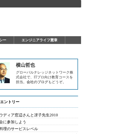
シー
エンジニアライフ憲章
横山哲也
グローバルナレッジネットワーク株
式会社で、ITプロ向け教育コースを
担当。
会社のブログ
もどうぞ。
エントリー
ウディア窓辺さんと冴子先生2010
会に参加しよう
料理のサービスレベル