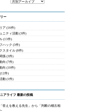
リー
ア (16件)
ュニティ活動 (3件)
 (13件)
フハック (3件)
クスタイル (8件)
係 (3件)
向 (7件)
向 (10件)
(12件)
動 (1件)
ニアライフ 最新の投稿
を「答えを教える先生」から「判断の稽古相
へ