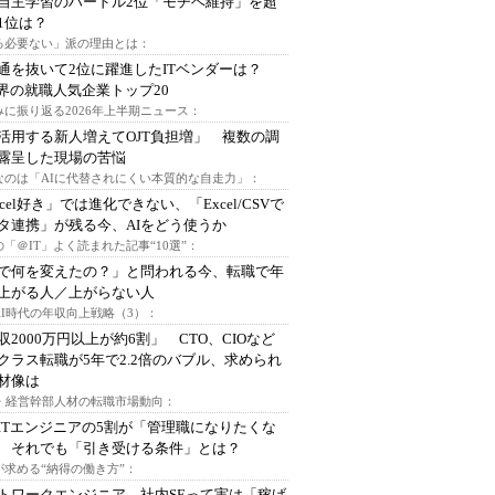
自主学習のハードル2位「モチベ維持」を超
1位は？
る必要ない」派の理由とは：
通を抜いて2位に躍進したITベンダーは？
業界の就職人気企業トップ20
みに振り返る2026年上半期ニュース：
I活用する新人増えてOJT負担増」 複数の調
露呈した現場の苦悩
なのは「AIに代替されにくい本質的な自走力」：
xcel好き」では進化できない、「Excel/CSVで
タ連携」が残る今、AIをどう使うか
「＠IT」よく読まれた記事“10選”：
Iで何を変えたの？」と問われる今、転職で年
上がる人／上がらない人
AI時代の年収向上戦略（3）：
収2000万円以上が約6割」 CTO、CIOなど
クラス転職が5年で2.2倍のバブル、求められ
材像は
O・経営幹部人材の転職市場動向：
ITエンジニアの5割が「管理職になりたくな
 それでも「引き受ける条件」とは？
が求める“納得の働き方”：
トワークエンジニア、社内SEって実は「稼げ