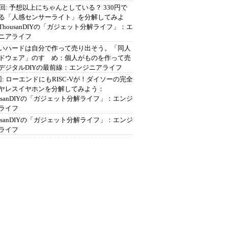
2回: 予想以上にちゃんとしている？ 330円で
る「人感センサーライト」を分解してみよ
ThousanDIYの「ガジェット分解ライフ」：エ
ニアライフ
いハードは自分で作って売り出そう。「同人
ドウェア」のすゝめ：個人がものを作って売
デジタルDIYの最前線：エンジニアライフ
回: ローエンドにもRISC-Vが！ダイソーの完全
ヤレスイヤホンを分解してみよう：
ousanDIYの「ガジェット分解ライフ」：エンジ
ライフ
ousanDIYの「ガジェット分解ライフ」：エンジ
ライフ