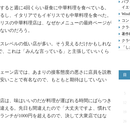
パフ
イエ
すると週に4回くらい昼食に中華料理を食べている。
Wi
るし、イタリアでもイギリスでも中華料理を食べた。
コン
リスの中華料理店は、なぜかメニューの最終ページが
クラ
ないのだろう。
著作
クラ
スレベルの低い店が多い。そう見えるだけかもしれな
「し
で、これは「みんな言っている」と主張していいくら
ェーン店では、あまりの接客態度の悪さに店員を説教
日
安いことで有名なので、もともと期待はしていない
5
店は、味はいいのだが料理が運ばれる時間にばらつき
12
違える。先日も間違えたので「大丈夫ですよ、慣れて
19
ランチが1000円を超えるので、決して大衆店ではな
26