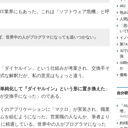
48
IT業界にもあった。これは「ソフトウェア危機」と呼
包み
人間
「思
いて
ば、世界中の人がプログラマになっても追いつかない」
イノ
第7
AI
強
AI
「ダイヤルイン」という仕組みが考案され、交換手そ
か
価格
式な解釈だが、私の意見はちょっと違う。
単純化して『ダイヤルイン』という形に置き換えた
」
自分研
が交換手になった」のである。
「A
くのアプリケーションに「マクロ」が実装され、職業
増」
ムを組むようになった。営業職の人なんか、筆者より
40
約8
トに精通している。世界中の人がプログラマになった