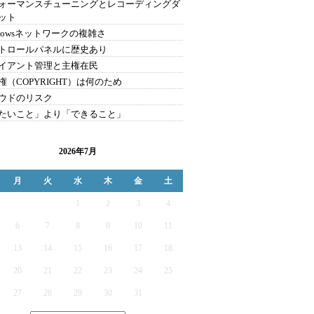
ォーマンスチューニングとレコーディングダ
ット
ndowsネットワークの複雑さ
トロールパネルに歴史あり
イアント管理と主権在民
権（COPYRIGHT）は何のため
ウドのリスク
たいこと」より「できること」
2026年7月
月
火
水
木
金
土
1
2
3
4
6
7
8
9
10
11
13
14
15
16
17
18
20
21
22
23
24
25
27
28
29
30
31