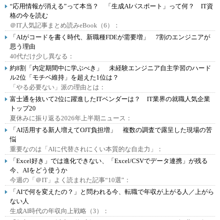
“応用情報が消える”って本当？ 「生成AIパスポート」って何？ IT資
格の今を読む
＠IT人気記事まとめ読みeBook（6）：
「AIがコードを書く時代、新職種FDEが需要増」 7割のエンジニアが
思う理由
40代だけ少し異なる：
約8割「内定期間中に学ぶべき」 未経験エンジニア自主学習のハード
ル2位「モチベ維持」を超えた1位は？
「やる必要ない」派の理由とは：
富士通を抜いて2位に躍進したITベンダーは？ IT業界の就職人気企業
トップ20
夏休みに振り返る2026年上半期ニュース：
「AI活用する新人増えてOJT負担増」 複数の調査で露呈した現場の苦
悩
重要なのは「AIに代替されにくい本質的な自走力」：
「Excel好き」では進化できない、「Excel/CSVでデータ連携」が残る
今、AIをどう使うか
今週の「＠IT」よく読まれた記事“10選”：
「AIで何を変えたの？」と問われる今、転職で年収が上がる人／上がら
ない人
生成AI時代の年収向上戦略（3）：