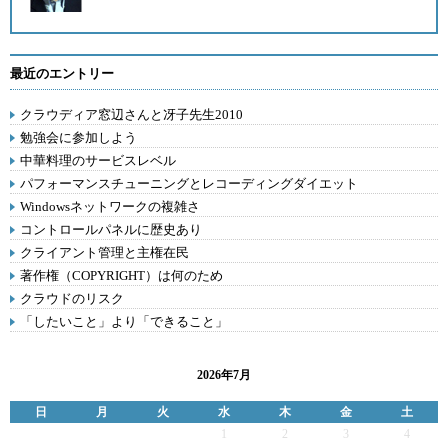
最近のエントリー
クラウディア窓辺さんと冴子先生2010
勉強会に参加しよう
中華料理のサービスレベル
パフォーマンスチューニングとレコーディングダイエット
Windowsネットワークの複雑さ
コントロールパネルに歴史あり
クライアント管理と主権在民
著作権（COPYRIGHT）は何のため
クラウドのリスク
「したいこと」より「できること」
2026年7月
日
月
火
水
木
金
土
1
2
3
4