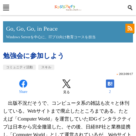
Go, Go, Go, in Peace
Windows Serverを中心に、ITプロ向け教育コースを担当
勉強会に参加しよう
コミュニティ活動
スキル
»
2013/09/17
Share
2
見る
出版不況だそうで、コンピュータ系の雑誌も次々と休刊
している。Webサイトまで廃止したところまである。たと
えば「Computer World」を運営していたIDGインタラクティ
ブは日本から完全撤退した。その後、日経BP社と業務提携
し「
Computer World
」として運営されているが、Webサイト