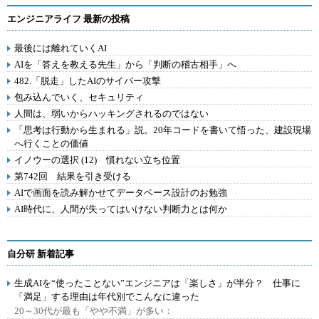
エンジニアライフ 最新の投稿
最後には離れていくAI
AIを「答えを教える先生」から「判断の稽古相手」へ
482.「脱走」したAIのサイバー攻撃
包み込んでいく、セキュリティ
人間は、弱いからハッキングされるのではない
「思考は行動から生まれる」説。20年コードを書いて悟った、建設現場
へ行くことの価値
イノウーの選択 (12) 慣れない立ち位置
第742回 結果を引き受ける
AIで画面を読み解かせてデータベース設計のお勉強
AI時代に、人間が失ってはいけない判断力とは何か
自分研 新着記事
生成AIを“使ったことない”エンジニアは「楽しさ」が半分？ 仕事に
「満足」する理由は年代別でこんなに違った
20～30代が最も「やや不満」が多い：