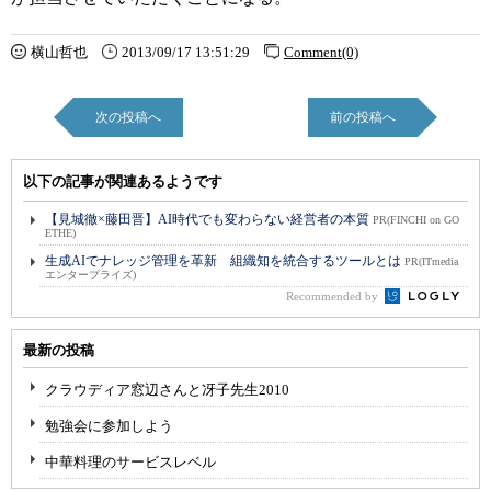
横山哲也
2013/09/17 13:51:29
Comment(0)
次の投稿へ
前の投稿へ
以下の記事が関連あるようです
【見城徹×藤田晋】AI時代でも変わらない経営者の本質
PR(FINCHI on GO
ETHE)
生成AIでナレッジ管理を革新 組織知を統合するツールとは
PR(ITmedia
エンタープライズ)
Recommended by
最新の投稿
クラウディア窓辺さんと冴子先生2010
勉強会に参加しよう
中華料理のサービスレベル