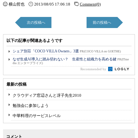
横山哲也
2013/08/05 17:06:18
Comment(0)
次の投稿へ
前の投稿へ
以下の記事が関連あるようです
シェア別荘「COCO VILLA Owners」3選
PR(COCO VILLA on GOETHE)
なぜ生成AI導入に踏み切れない？ 生産性と組織力を高める鍵
PR(ITme
dia エンタープライズ)
Recommended by
最新の投稿
クラウディア窓辺さんと冴子先生2010
勉強会に参加しよう
中華料理のサービスレベル
コメント