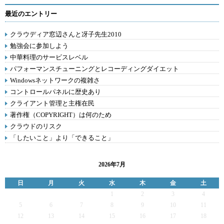
最近のエントリー
クラウディア窓辺さんと冴子先生2010
勉強会に参加しよう
中華料理のサービスレベル
パフォーマンスチューニングとレコーディングダイエット
Windowsネットワークの複雑さ
コントロールパネルに歴史あり
クライアント管理と主権在民
著作権（COPYRIGHT）は何のため
クラウドのリスク
「したいこと」より「できること」
2026年7月
日
月
火
水
木
金
土
1
2
3
4
5
6
7
8
9
10
11
12
13
14
15
16
17
18