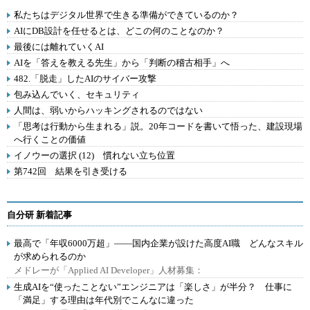
私たちはデジタル世界で生きる準備ができているのか？
AIにDB設計を任せるとは、どこの何のことなのか？
最後には離れていくAI
AIを「答えを教える先生」から「判断の稽古相手」へ
482.「脱走」したAIのサイバー攻撃
包み込んでいく、セキュリティ
人間は、弱いからハッキングされるのではない
「思考は行動から生まれる」説。20年コードを書いて悟った、建設現場
へ行くことの価値
イノウーの選択 (12) 慣れない立ち位置
第742回 結果を引き受ける
自分研 新着記事
最高で「年収6000万超」――国内企業が設けた高度AI職 どんなスキル
が求められるのか
メドレーが「Applied AI Developer」人材募集：
生成AIを“使ったことない”エンジニアは「楽しさ」が半分？ 仕事に
「満足」する理由は年代別でこんなに違った