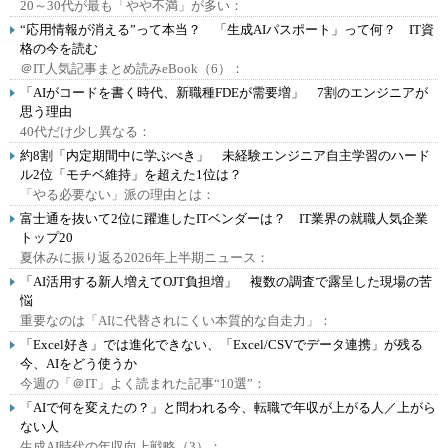
20～30代が最も「やや不満」が多い：
“応用情報が消える”って本当？ 「生成AIパスポート」って何？ IT資
格の今を読む
＠IT人気記事まとめ読みeBook（6）：
「AIがコードを書く時代、新職種FDEが需要増」 7割のエンジニアが
思う理由
40代だけ少し異なる：
約8割「内定期間中に学ぶべき」 未経験エンジニア自主学習のハード
ル2位「モチベ維持」を超えた1位は？
「やる必要ない」派の理由とは：
富士通を抜いて2位に躍進したITベンダーは？ IT業界の就職人気企業
トップ20
夏休みに振り返る2026年上半期ニュース：
「AI活用する新人増えてOJT負担増」 複数の調査で露呈した現場の苦
悩
重要なのは「AIに代替されにくい本質的な自走力」：
「Excel好き」では進化できない、「Excel/CSVでデータ連携」が残る
今、AIをどう使うか
今週の「＠IT」よく読まれた記事“10選”：
「AIで何を変えたの？」と問われる今、転職で年収が上がる人／上がら
ない人
生成AI時代の年収向上戦略（3）：