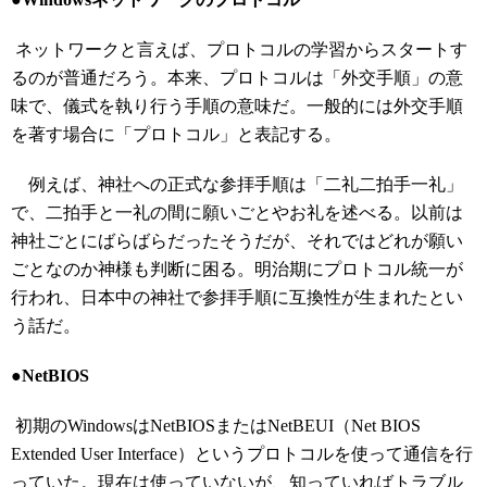
ネットワークと言えば、プロトコルの学習からスタートす
るのが普通だろう。本来、プロトコルは「外交手順」の意
味で、儀式を執り行う手順の意味だ。一般的には外交手順
を著す場合に「プロトコル」と表記する。
例えば、神社への正式な参拝手順は「二礼二拍手一礼」
で、二拍手と一礼の間に願いごとやお礼を述べる。以前は
神社ごとにばらばらだったそうだが、それではどれが願い
ごとなのか神様も判断に困る。明治期にプロトコル統一が
行われ、日本中の神社で参拝手順に互換性が生まれたとい
う話だ。
●NetBIOS
初期のWindowsはNetBIOSまたはNetBEUI（Net BIOS
Extended User Interface）というプロトコルを使って通信を行
っていた。現在は使っていないが、知っていればトラブル