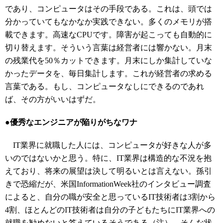
であり、コンピュータはその手段である。これは、頭では
分かっていてもなかなか実践できない。多くのメモリが搭
載できます。高速なCPUです。障害が起こっても自動的に
切り替えます。そういう言葉は経営者には響かない。月末
の残業代を50％カットできます。月末にしか集計していな
かったデータを、毎日集計します。これが経営者の求める
言葉である。もし、コンピュータなしにできるのであれ
ば、その方がいいはずだ。
●優秀なエンジニアが陥りがちなワナ
IT業界に就職した人には、コンピュータが好きな人が多
いのではないかと思う。特に、IT業界は構造的な不況を抱
えており、将来の展望は決して明るいとは言えない。孫引
きで恐縮だが、米国InformationWeek社のインタビュー調査
によると、自分の職が安全と思っているIT技術者は3割から
4割、ほとんどのIT技術者は自分の子どもたちにIT業界への
就職を勧めないと答えているそうである（注）。そんな状