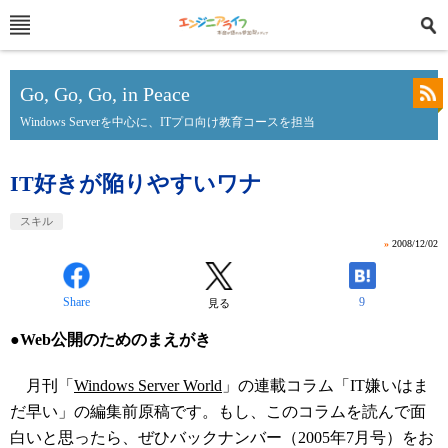
Go, Go, Go, in Peace
Windows Serverを中心に、ITプロ向け教育コースを担当
IT好きが陥りやすいワナ
スキル
»
2008/12/02
Share
9
見る
●Web公開のためのまえがき
月刊「
Windows Server World
」の連載コラム「IT嫌いはま
だ早い」の編集前原稿です。もし、このコラムを読んで面
白いと思ったら、ぜひバックナンバー（2005年7月号）をお