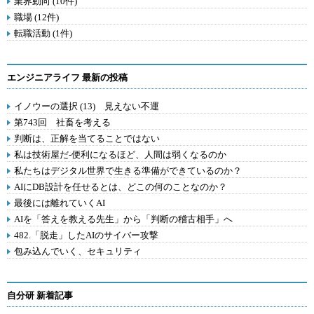
業界動向 (10件)
職場 (12件)
転職活動 (1件)
エンジニアライフ 最新の投稿
イノウーの選択 (13) 見えない不運
第743回 社畜を考える
判断は、正解を当てることではない
私は技術屋だ-便利になるほど、人間は弱くなるのか
私たちはデジタル世界で生きる準備ができているのか？
AIにDB設計を任せるとは、どこの何のことなのか？
最後には離れていくAI
AIを「答えを教える先生」から「判断の稽古相手」へ
482.「脱走」したAIのサイバー攻撃
包み込んでいく、セキュリティ
自分研 新着記事