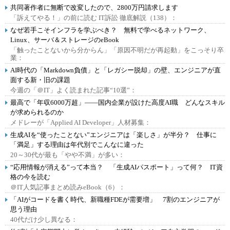
共同著作者に無断で改変したので、2800万円請求します
「訴えてやる！」の前に読む IT訴訟 徹底解説（138）：
なぜ若手こそインフラを学ぶべき？ 無料で学べるネットワーク、
Linux、サーバ＆ストレージのeBook
「触ったことないから分からん」「原因不明だが再起動」をこっそり卒
業：
AI時代の「Markdown負債」と「レガシー脱却」の壁、エンジニアが直
面する新・旧の課題
今週の「＠IT」よく読まれた記事“10選”：
最高で「年収6000万超」――国内企業が設けた高度AI職 どんなスキル
が求められるのか
メドレーが「Applied AI Developer」人材募集：
生成AIを“使ったことない”エンジニアは「楽しさ」が半分？ 仕事に
「満足」する理由は年代別でこんなに違った
20～30代が最も「やや不満」が多い：
“応用情報が消える”って本当？ 「生成AIパスポート」って何？ IT資
格の今を読む
＠IT人気記事まとめ読みeBook（6）：
「AIがコードを書く時代、新職種FDEが需要増」 7割のエンジニアが
思う理由
40代だけ少し異なる：