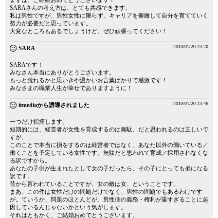
まずは、ご結婚おめでとうございます！
SARAさんの考え方は、とても共感できます。
私は男性ですが、男性女性に限らず、キャリアを俯瞰して自分を育てていく
努力が必要だと思っています。
大変なところもあるでしょうけど、ぜひ頑張ってください！
2010/01/20 23:20
SARA
SARAです！
みなさん本当にありがとうございます。
もっと荒れるかと思いきや温かいお言葉ばかりで感激です！
みなさまの職業人生が幸せでありますように！
2010/01/20 23:46
itmediaから誘導されました
一つだけ指摘します。
短期的には、経営者が女性を育成するのは無駄、だと思われるのは正しいで
すが、
このことで本当に損をするのは経営者ではなく、あなた以外の働いている／
働くことを予定している女性です。無駄だと思われて育成／採用されなくな
る訳ですから。
あなたの子供が生まれたとして女の子だったら、その子にとっても損になる
訳です。
昔から言われていることですが、女の敵は女、ということです。
まあ、この件は女性だけの問題だけでなく、男性の問題でもあるわけです
が。ていうか、問題のほとんどが、男性側の義務・権利が重すぎることに起
因しているんじゃないかという気がします。
それはともかく、ご結婚おめでとうございます。