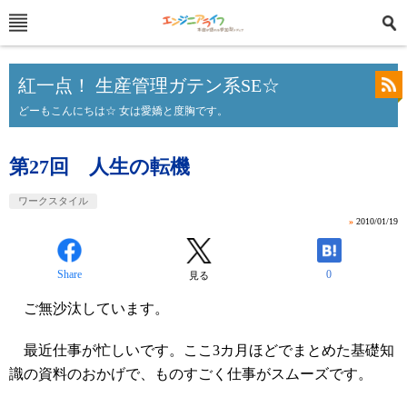
紅一点！ 生産管理ガテン系SE☆
どーもこんにちは☆ 女は愛嬌と度胸です。
第27回 人生の転機
ワークスタイル
»
2010/01/19
Share
0
見る
ご無沙汰しています。
最近仕事が忙しいです。ここ3カ月ほどでまとめた基礎知
識の資料のおかげで、ものすごく仕事がスムーズです。