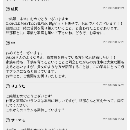
2010/01/20 09:24
組長
ご結婚、本当におめでとうございます★
ORACLE MASTER SILVER 10gゲットも併せて、おめでとうございます！！
結婚とは一緒に苦労を乗り越えていくこと、と言われたことがあります。
旦那様と共に素敵な家庭を築いて下さいね。どうぞ、お幸せに。
2010/01/20 12:28
sin
おめでとうございます。
SARAさんのような考え、職業観を持っている方と私も結婚したい！！
家族を持ち、子供を育てるということと両立しながらのお仕事は大変な面も
あると思いますが、貴女のような方が活躍することは、この業界にとって必
ずプラスになると信じています。
お幸せと、ご奮闘をお祈りいたします。
2010/01/20 14:29
りょうた
ご結婚おめでとうございます!
仕事と家庭のバランスは本当に難しいですが、旦那さんと支え合って、両立
してください。
これからのコラムも期待しています!!
2010/01/20 15:54
サトマモ