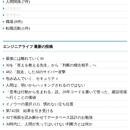
人間関係 (7件)
技術動向
業界動向
職場 (8件)
転職活動 (1件)
エンジニアライフ 最新の投稿
最後には離れていくAI
AIを「答えを教える先生」から「判断の稽古相手」へ
482.「脱走」したAIのサイバー攻撃
包み込んでいく、セキュリティ
人間は、弱いからハッキングされるのではない
「思考は行動から生まれる」説。20年コードを書いて悟った、建設現場
へ行くことの価値
イノウーの選択 (12) 慣れない立ち位置
第742回 結果を引き受ける
AIで画面を読み解かせてデータベース設計のお勉強
AI時代に、人間が失ってはいけない判断力とは何か