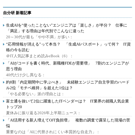
自分研 新着記事
生成AIを“使ったことない”エンジニアは「楽しさ」が半分？ 仕事に
「満足」する理由は年代別でこんなに違った
20～30代が最も「やや不満」が多い：
“応用情報が消える”って本当？ 「生成AIパスポート」って何？ IT資
格の今を読む
＠IT人気記事まとめ読みeBook（6）：
「AIがコードを書く時代、新職種FDEが需要増」 7割のエンジニアが
思う理由
40代だけ少し異なる：
約8割「内定期間中に学ぶべき」 未経験エンジニア自主学習のハード
ル2位「モチベ維持」を超えた1位は？
「やる必要ない」派の理由とは：
富士通を抜いて2位に躍進したITベンダーは？ IT業界の就職人気企業
トップ20
夏休みに振り返る2026年上半期ニュース：
「AI活用する新人増えてOJT負担増」 複数の調査で露呈した現場の苦
悩
重要なのは「AIに代替されにくい本質的な自走力」：