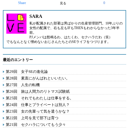
Share
0
見る
SARA
私が配属された部署は男ばかりの生産管理部門。10年ぶりの
女性の配属で、右も左もIFもTHENもわからなかった3年半
前。
PJメンバは怒鳴るわ、はたくわ、セクハラだわ（笑）
でもなんとなく憎めないおじさんたちとのSEライフをつづります。
最近のエントリー
第29回 女子SEの進化論
第28回 素直にがんばれといいたい。
第27回 人生の転機
第26回 旅は人間力のリトマス試験紙
第25回 それでもわたしは仕事をする。
第24回 仕事とプライベートは別人？
第23回 女の先輩って気を遣うかな？
第22回 上司を見て部下は育つ
第21回 セクハラについてもう少々