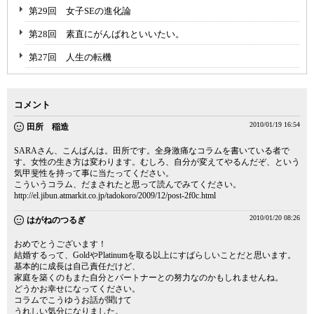
第29回 女子SEの進化論
第28回 素直にがんばれといいたい。
第27回 人生の転機
コメント
2010/01/19 16:54
田所 稲造
SARAさん、こんばんは。田所です。全身激痛なコラムを書いている者で
す。女性の生き方は変わります。むしろ、自分が変えてやるんだぞ、という
気甲斐性を持って事に当たってください。
こういうコラム、だまされたと思って読んでみてください。
http://el.jibun.atmarkit.co.jp/tadokoro/2009/12/post-2f0c.html
2010/01/20 08:26
はがねのつるぎ
おめでとうございます！
結婚するって、GoldやPlatinumを取る以上にすばらしいことだと思います。
基本的に成長は自己責任だけど、
家庭を築くのもまた自分とパートナーとの努力なのかもしれませんね。
どうかお幸せになってください。
コラムでこうゆうお話が聞けて
うれしい気分になりました。