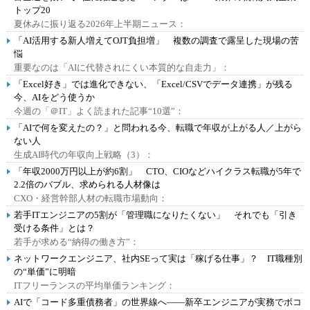
トップ20
夏休みに振り返る2026年上半期ニュース：
「AI活用する新人増えてOJT負担増」 複数の調査で露呈した現場の苦
悩
重要なのは「AIに代替されにくい本質的な自走力」：
「Excel好き」では進化できない、「Excel/CSVでデータ連携」が残る
今、AIをどう使うか
今週の「＠IT」よく読まれた記事“10選”：
「AIで何を変えたの？」と問われる今、転職で年収が上がる人／上がら
ない人
生成AI時代の年収向上戦略（3）：
「年収2000万円以上が約6割」 CTO、CIOなどハイクラス転職が5年で
2.2倍のバブル、求められる人材像は
CXO・経営幹部人材の転職市場動向：
若手ITエンジニアの5割が「管理職になりたくない」 それでも「引き
受ける条件」とは？
若手が求める“納得の働き方”：
ネットワークエンジニア、社内SEって実は「稼げる仕事」？ IT職種別
の“単価”に明暗
ITフリーランスの平均単価ランキング：
AIで「コード多重債務者」の世界線へ――新卒エンジニアが実務でボコ