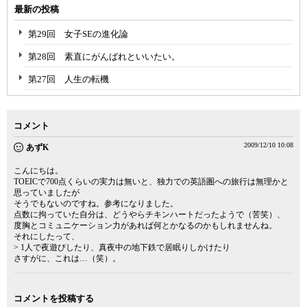
最新の投稿
第29回 女子SEの進化論
第28回 素直にがんばれといいたい。
第27回 人生の転機
コメント
2009/12/10 10:08
あずK
こんにちは。
TOEICで700点くらいの実力は無いと、独力での英語圏への旅行は無理かと
思っていましたが
そうでもないのですね。参考になりました。
点数に拘っていた自分は、どうやらチキンハートだったようで（苦笑）、
度胸とコミュニケーション力があれば何とかなるのかもしれませんね。
それにしたって、
> 1人で夜遊びしたり、真夜中の地下鉄で居眠りしかけたり
さすがに、これは…（笑）。
コメントを投稿する