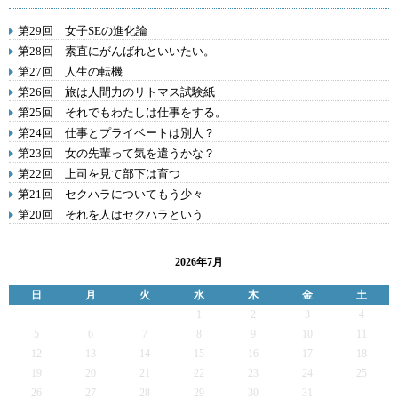
第29回 女子SEの進化論
第28回 素直にがんばれといいたい。
第27回 人生の転機
第26回 旅は人間力のリトマス試験紙
第25回 それでもわたしは仕事をする。
第24回 仕事とプライベートは別人？
第23回 女の先輩って気を遣うかな？
第22回 上司を見て部下は育つ
第21回 セクハラについてもう少々
第20回 それを人はセクハラという
2026年7月
日
月
火
水
木
金
土
1
2
3
4
5
6
7
8
9
10
11
12
13
14
15
16
17
18
19
20
21
22
23
24
25
26
27
28
29
30
31