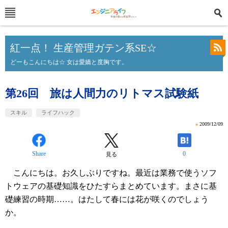
紅一点！ 生産管理ガテン系SE☆
どーもこんにちは☆ 女は愛嬌と度胸です。
第26回 旅は人間力のリトマス試験紙
スキル
ライフハック
»
2009/12/09
Share
0
見る
こんにちは。お久しぶりですね。最近は業務で使うソフ
トウェアの基礎知識をひたすらまとめています。まさに基
礎練習の時期……。はたして春には花が咲くのでしょう
か。