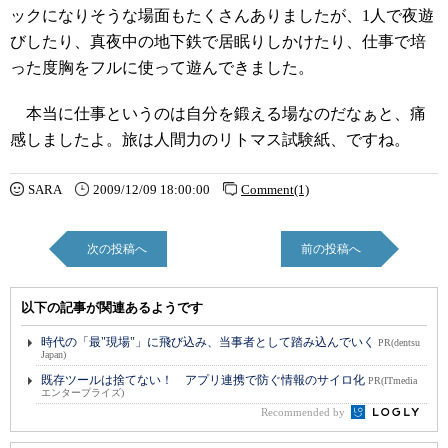
ックになりそうな場面もたくさんありましたが、1人で夜遊
びしたり、真夜中の地下鉄で居眠りしかけたり、仕事で培
った度胸をフルに使って遊んできました。
本当に仕事というのは自分を鍛える場なのだなぁと、痛
感しましたよ。旅は人間力のリトマス試験紙、ですね。
SARA
2009/12/09 18:00:00
Comment(1)
次の投稿へ
前の投稿へ
以下の記事が関連あるようです
時代の「最"現場"」に飛び込み、当事者として踏み込んでいく
PR(dentsu
Japan)
既存ツールは捨てない！ アプリ連携で防ぐ情報のサイロ化
PR(ITmedia
エンタープライズ)
Recommended by