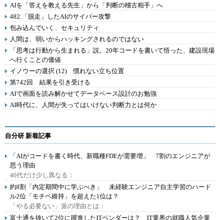
AIを「答えを教える先生」から「判断の稽古相手」へ
482.「脱走」したAIのサイバー攻撃
包み込んでいく、セキュリティ
人間は、弱いからハッキングされるのではない
「思考は行動から生まれる」説。20年コードを書いて悟った、建設現場
へ行くことの価値
イノウーの選択 (12) 慣れない立ち位置
第742回 結果を引き受ける
AIで画面を読み解かせてデータベース設計のお勉強
AI時代に、人間が失ってはいけない判断力とは何か
自分研 新着記事
「AIがコードを書く時代、新職種FDEが需要増」 7割のエンジニアが
思う理由
40代だけ少し異なる：
約8割「内定期間中に学ぶべき」 未経験エンジニア自主学習のハード
ル2位「モチベ維持」を超えた1位は？
「やる必要ない」派の理由とは：
富士通を抜いて2位に躍進したITベンダーは？ IT業界の就職人気企業