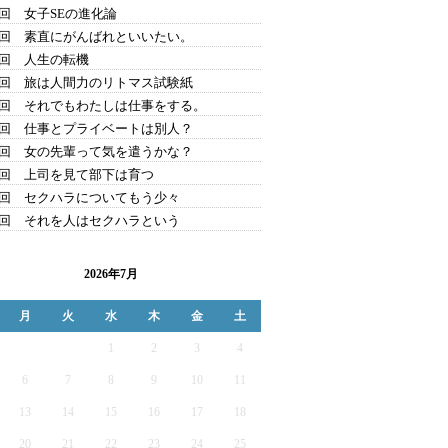
9回 女子SEの進化論
8回 素直にがんばれといいたい。
7回 人生の転機
6回 旅は人間力のリトマス試験紙
5回 それでもわたしは仕事をする。
4回 仕事とプライベートは別人？
3回 女の先輩って気を遣うかな？
2回 上司を見て部下は育つ
1回 セクハラについてもう少々
0回 それを人はセクハラという
2026年7月
月
火
水
木
金
土
1
2
3
4
6
7
8
9
10
11
13
14
15
16
17
18
20
21
22
23
24
25