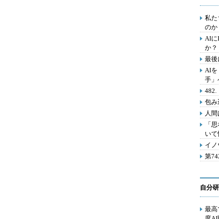
私た
のか
AI
か？
最後
AI
手」
48
包み
人間
「思
いて
イノ
第7
自分研
最高
度A