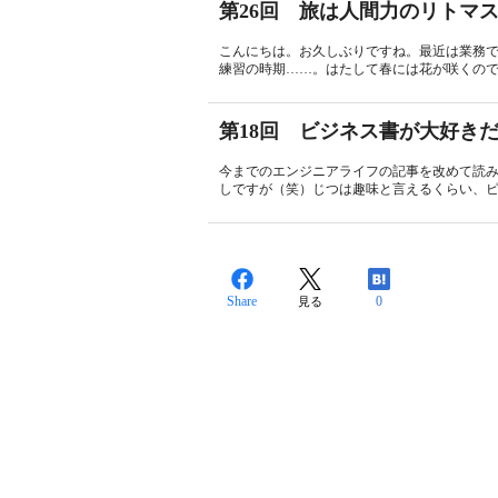
第26回 旅は人間力のリトマ
こんにちは。お久しぶりですね。最近は業務
練習の時期……。はたして春には花が咲くので
第18回 ビジネス書が大好き
今までのエンジニアライフの記事を改めて読
しですが（笑）じつは趣味と言えるくらい、ビ
Share
0
見る