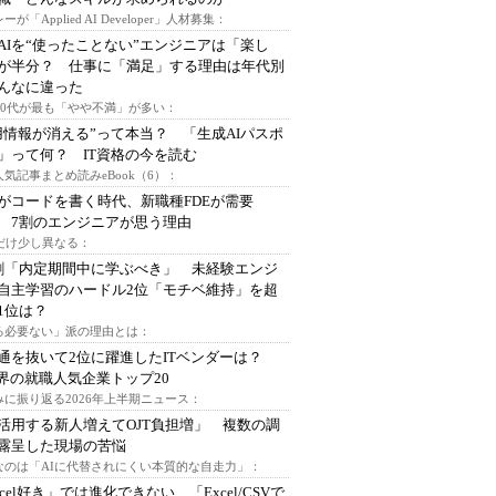
ーが「Applied AI Developer」人材募集：
AIを“使ったことない”エンジニアは「楽し
が半分？ 仕事に「満足」する理由は年代別
んなに違った
～30代が最も「やや不満」が多い：
用情報が消える”って本当？ 「生成AIパスポ
」って何？ IT資格の今を読む
人気記事まとめ読みeBook（6）：
Iがコードを書く時代、新職種FDEが需要
 7割のエンジニアが思う理由
代だけ少し異なる：
割「内定期間中に学ぶべき」 未経験エンジ
自主学習のハードル2位「モチベ維持」を超
1位は？
る必要ない」派の理由とは：
通を抜いて2位に躍進したITベンダーは？
業界の就職人気企業トップ20
みに振り返る2026年上半期ニュース：
I活用する新人増えてOJT負担増」 複数の調
露呈した現場の苦悩
なのは「AIに代替されにくい本質的な自走力」：
xcel好き」では進化できない、「Excel/CSVで