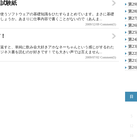
ス試験紙
第2
第2
で使うソフトウェアの基礎知識をひたすらまとめています。まさに基礎
第2
しょうか。あまりに仕事内容で書くことがないので（あんま...
2009/12/09
Comment(1)
第2
第2
だ！
第2
第2
み返すと、単純に飲み会大好きアホなネーちゃんという感じがするわた
ジネス書を読むのが好きです！でも大きい声では言えません...
第2
2009/07/02
Comment(5)
第2
第2
日
5
12
19