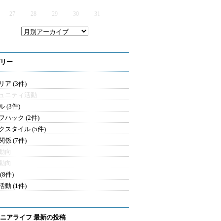
27
28
29
30
31
リー
ア (3件)
ュニティ活動
 (3件)
フハック (2件)
クスタイル (5件)
係 (7件)
動向
動向
(8件)
動 (1件)
ニアライフ 最新の投稿