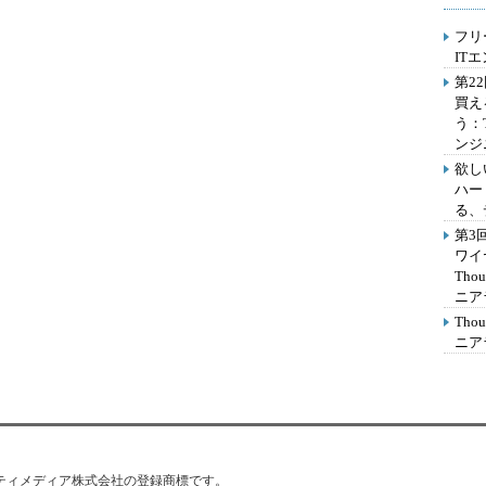
フリ
IT
第2
買え
う：
ンジ
欲し
ハー
る、
第3
ワイ
Th
ニア
Th
ニア
はアイティメディア株式会社の登録商標です。