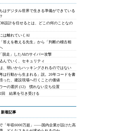
ちはデジタル世界で生きる準備ができている
？
にDB設計を任せるとは、どこの何のことなの
には離れていくAI
を「答えを教える先生」から「判断の稽古相
へ
2.「脱走」したAIのサイバー攻撃
込んでいく、セキュリティ
は、弱いからハッキングされるのではない
考は行動から生まれる」説。20年コードを書
悟った、建設現場へ行くことの価値
ウーの選択 (12) 慣れない立ち位置
42回 結果を引き受ける
 新着記事
で「年収6000万超」――国内企業が設けた高
I職 どんなスキルが求められるのか