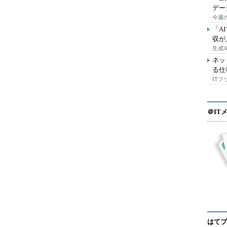
デー
今週の
「A
収が
生成
ネッ
る仕
IT
＠IT
はてブ