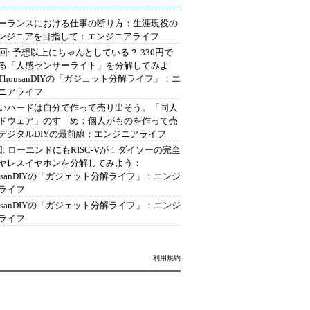
ーランスにおける仕事の断り方：生涯現役の
エンジニアを目指して：エンジニアライフ
2回: 予想以上にちゃんとしている？ 330円で
る「人感センサーライト」を分解してみよ
ThousanDIYの「ガジェット分解ライフ」：エ
ニアライフ
いハードは自分で作って売り出そう。「同人
ドウェア」のすゝめ：個人がものを作って売
デジタルDIYの最前線：エンジニアライフ
回: ローエンドにもRISC-Vが！ダイソーの完全
ヤレスイヤホンを分解してみよう：
ousanDIYの「ガジェット分解ライフ」：エンジ
ライフ
ousanDIYの「ガジェット分解ライフ」：エンジ
ライフ
利用規約