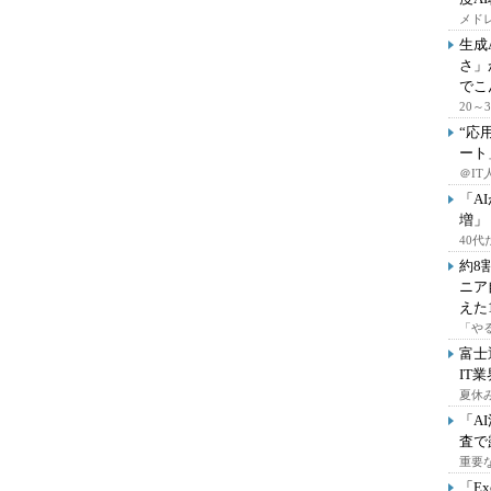
メドレ
生成
さ」
でこ
20
“応
ート
＠IT
「A
増」
40
約8
ニア
えた
「や
富士
IT
夏休
「A
査で
重要
「E