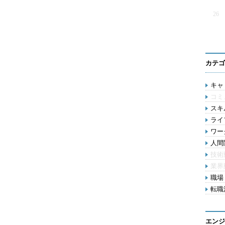
26
カテゴ
キャリ
コミ
スキル
ライ
ワー
人間関
技術
業界
職場 
転職活
エンジ