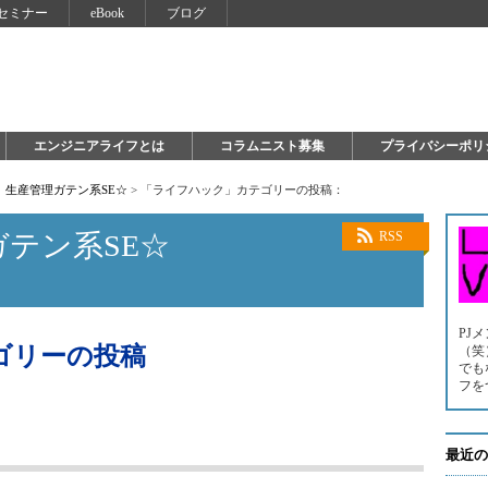
セミナー
eBook
ブログ
エンジニアライフとは
コラムニスト募集
プライバシーポリ
 生産管理ガテン系SE☆
>
「ライフハック」カテゴリーの投稿：
ガテン系SE☆
RSS
PJ
ゴリーの投稿
（笑
でも
フを
最近の