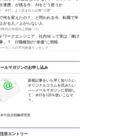
タ連携」が残る今、AIをどう使うか
「＠IT」よく読まれた記事“10選”：
Iで何を変えたの？」と問われる今、転職で年
上がる人／上がらない人
AI時代の年収向上戦略（3）：
トワークエンジニア、社内SEって実は「稼げ
事」？ IT職種別の“単価”に明暗
フリーランスの平均単価ランキング：
メールマガジンのお申し込み
新着記事をいち早く知りたい、
オリジナルコラムを読みたい
――メールマガジンに登録し
て、＠ITを120％使いこなそ
う。
＠IT自分戦略研究所
注目エントリー