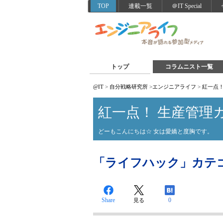
TOP
連載一覧
＠IT Special
トップ
コラムニスト一覧
@IT
>
自分戦略研究所
>
エンジニアライフ
>
紅一点！
紅一点！ 生産管理
どーもこんにちは☆ 女は愛嬌と度胸です。
「ライフハック」カテ
Share
0
見る