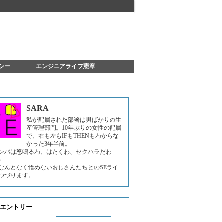
シー
エンジニアライフ憲章
SARA
私が配属された部署は男ばかりの生
産管理部門。10年ぶりの女性の配属
で、右も左もIFもTHENもわからな
かった3年半前。
メンバは怒鳴るわ、はたくわ、セクハラだわ
）
なんとなく憎めないおじさんたちとのSEライ
つづります。
エントリー