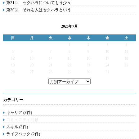
第21回 セクハラについてもう少々
第20回 それを人はセクハラという
2026年7月
日
月
火
水
木
金
土
1
2
3
4
5
6
7
8
9
10
11
12
13
14
15
16
17
18
19
20
21
22
23
24
25
26
27
28
29
30
31
カテゴリー
キャリア (3件)
コミュニティ活動
スキル (3件)
ライフハック (2件)