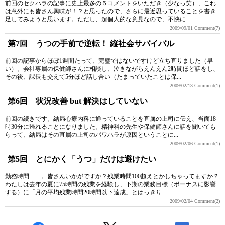
前回のセクハラの記事に史上最多の５コメントをいただき（少なっ笑）、これ
は意外にも皆さん興味が！？と思ったので、さらに最近思っていることを書き
足してみようと思います。ただし、超個人的な意見なので、不快に...
2009/09/01
Comment(7)
第7回 うつの手前で逆転！ 縦社会サバイバル
前回の記事からほぼ1週間たって、完璧ではないですけど立ち直りました（早
い）。会社専属の保健師さんに相談し、泣きながらえんえん2時間ほど話をし、
その後、課長も交えて5分ほど話し合い（たまっていたことは保...
2009/02/13
Comment(1)
第6回 状況改善 but 解決はしていない
前回の続きです。結局心療内科に通っていることを直属の上司に伝え、当面18
時30分に帰れることになりました。精神科の先生や保健師さんに話を聞いても
らって、結局はその直属の上司のパワハラが原因ということに...
2009/02/06
Comment(1)
第5回 とにかく「うつ」だけは避けたい
勤務時間……。皆さんいかがですか？残業時間100超えとかしちゃってますか？
わたしは去年の夏に75時間の残業を経験し、下期の業務目標（ボーナスに影響
する）に「月の平均残業時間20時間以下達成」とはっきり...
2009/02/04
Comment(2)