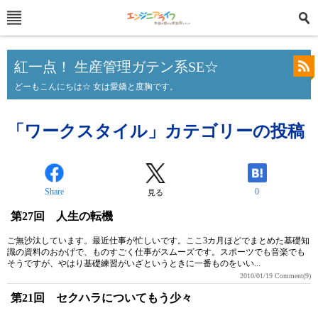
紅一点！ 生産管理ガテン系SE☆
どーもこんにちは☆ 女は愛嬌と度胸です。
「ワークスタイル」カテゴリーの投稿
Share
0
見る
第27回 人生の転機
ご無沙汰しています。最近仕事が忙しいです。ここ3カ月ほどでまとめた基礎知
識の資料のおかげで、ものすごく仕事がスムーズです。スポーツでも音楽でも
そうですが、やはり基礎練習がいざというときに一番ものをいい...
2010/01/19
Comment(9)
第21回 セクハラについてもう少々