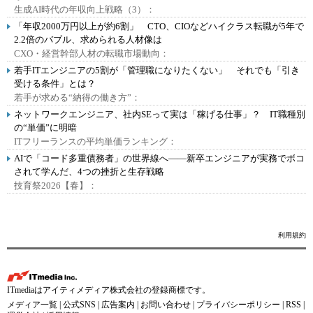
生成AI時代の年収向上戦略（3）：
「年収2000万円以上が約6割」 CTO、CIOなどハイクラス転職が5年で
2.2倍のバブル、求められる人材像は
CXO・経営幹部人材の転職市場動向：
若手ITエンジニアの5割が「管理職になりたくない」 それでも「引き
受ける条件」とは？
若手が求める“納得の働き方”：
ネットワークエンジニア、社内SEって実は「稼げる仕事」？ IT職種別
の“単価”に明暗
ITフリーランスの平均単価ランキング：
AIで「コード多重債務者」の世界線へ――新卒エンジニアが実務でボコ
されて学んだ、4つの挫折と生存戦略
技育祭2026【春】：
利用規約
ITmediaはアイティメディア株式会社の登録商標です。
メディア一覧
|
公式SNS
|
広告案内
|
お問い合わせ
|
プライバシーポリシー
|
RSS
|