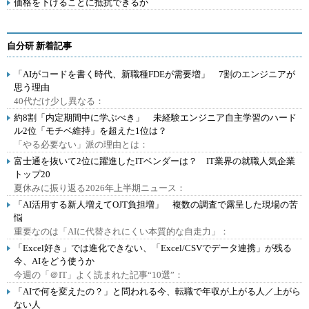
価格を下げることに抵抗できるか
自分研 新着記事
「AIがコードを書く時代、新職種FDEが需要増」 7割のエンジニアが
思う理由
40代だけ少し異なる：
約8割「内定期間中に学ぶべき」 未経験エンジニア自主学習のハード
ル2位「モチベ維持」を超えた1位は？
「やる必要ない」派の理由とは：
富士通を抜いて2位に躍進したITベンダーは？ IT業界の就職人気企業
トップ20
夏休みに振り返る2026年上半期ニュース：
「AI活用する新人増えてOJT負担増」 複数の調査で露呈した現場の苦
悩
重要なのは「AIに代替されにくい本質的な自走力」：
「Excel好き」では進化できない、「Excel/CSVでデータ連携」が残る
今、AIをどう使うか
今週の「＠IT」よく読まれた記事“10選”：
「AIで何を変えたの？」と問われる今、転職で年収が上がる人／上がら
ない人