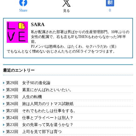
Share
0
見る
SARA
私が配属された部署は男ばかりの生産管理部門。10年ぶりの
女性の配属で、右も左もIFもTHENもわからなかった3年半
前。
PJメンバは怒鳴るわ、はたくわ、セクハラだわ（笑）
でもなんとなく憎めないおじさんたちとのSEライフをつづります。
最近のエントリー
第29回 女子SEの進化論
第28回 素直にがんばれといいたい。
第27回 人生の転機
第26回 旅は人間力のリトマス試験紙
第25回 それでもわたしは仕事をする。
第24回 仕事とプライベートは別人？
第23回 女の先輩って気を遣うかな？
第22回 上司を見て部下は育つ