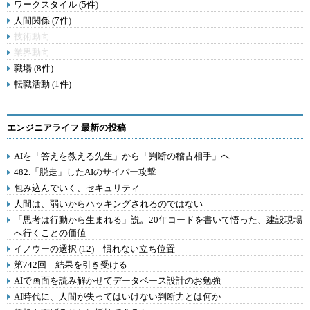
ワークスタイル (5件)
人間関係 (7件)
技術動向
業界動向
職場 (8件)
転職活動 (1件)
エンジニアライフ 最新の投稿
AIを「答えを教える先生」から「判断の稽古相手」へ
482.「脱走」したAIのサイバー攻撃
包み込んでいく、セキュリティ
人間は、弱いからハッキングされるのではない
「思考は行動から生まれる」説。20年コードを書いて悟った、建設現場
へ行くことの価値
イノウーの選択 (12) 慣れない立ち位置
第742回 結果を引き受ける
AIで画面を読み解かせてデータベース設計のお勉強
AI時代に、人間が失ってはいけない判断力とは何か