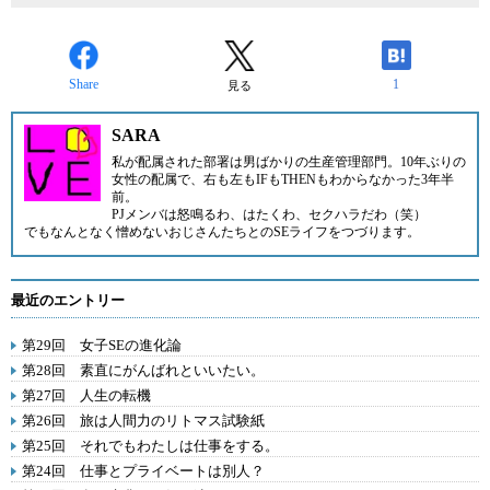
Share
1
見る
SARA
私が配属された部署は男ばかりの生産管理部門。10年ぶりの
女性の配属で、右も左もIFもTHENもわからなかった3年半
前。
PJメンバは怒鳴るわ、はたくわ、セクハラだわ（笑）
でもなんとなく憎めないおじさんたちとのSEライフをつづります。
最近のエントリー
第29回 女子SEの進化論
第28回 素直にがんばれといいたい。
第27回 人生の転機
第26回 旅は人間力のリトマス試験紙
第25回 それでもわたしは仕事をする。
第24回 仕事とプライベートは別人？