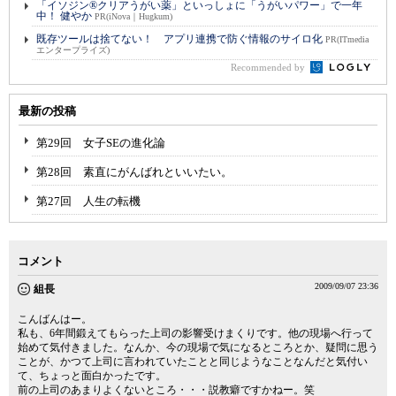
「イソジン®クリアうがい薬」といっしょに「うがいパワー」で一年
中！ 健やか
PR(iNova｜Hugkum)
既存ツールは捨てない！ アプリ連携で防ぐ情報のサイロ化
PR(ITmedia
エンタープライズ)
Recommended by
最新の投稿
第29回 女子SEの進化論
第28回 素直にがんばれといいたい。
第27回 人生の転機
コメント
2009/09/07 23:36
組長
こんばんはー。
私も、6年間鍛えてもらった上司の影響受けまくりです。他の現場へ行って
始めて気付きました。なんか、今の現場で気になるところとか、疑問に思う
ことが、かつて上司に言われていたことと同じようなことなんだと気付い
て、ちょっと面白かったです。
前の上司のあまりよくないところ・・・説教癖ですかねー。笑