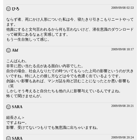
2009/09/08 02:53
ひろ
ならず者、死にかけ人形についた私は今、寝たきり引きこもりニートやって
ます。
他責にすると文句言われるから何も言わないけど、潜在意識のダウンロード
って確実にあるなぁと実感してます。
もう一生台無しって感じ。
2009/09/08 18:17
Ahf
こんばんわ。
非常に思い当たる点がある面白い内容でした。
自分の場合、社会人なりたての時ついてもらった上司の影響というのが大き
いですね。特に人との接し方などは今でも色濃く出ているようです。
勿論いい影響もあれば、マンガ誌を殆ど読むことになったとか悪い影響も
（笑
しかしそう考えると自分たちも他の人に影響与えているんですよね。
怖くて聞けませんが。
2009/09/08 20:21
SARA
組長さん＞
ですよねー。
影響、受けてないつもりでも無意識に出ちゃいますね。
2009/09/08 20:24
SARA