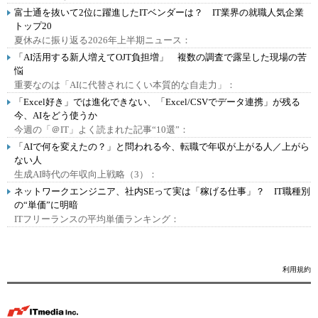
富士通を抜いて2位に躍進したITベンダーは？ IT業界の就職人気企業
トップ20
夏休みに振り返る2026年上半期ニュース：
「AI活用する新人増えてOJT負担増」 複数の調査で露呈した現場の苦
悩
重要なのは「AIに代替されにくい本質的な自走力」：
「Excel好き」では進化できない、「Excel/CSVでデータ連携」が残る
今、AIをどう使うか
今週の「＠IT」よく読まれた記事“10選”：
「AIで何を変えたの？」と問われる今、転職で年収が上がる人／上がら
ない人
生成AI時代の年収向上戦略（3）：
ネットワークエンジニア、社内SEって実は「稼げる仕事」？ IT職種別
の“単価”に明暗
ITフリーランスの平均単価ランキング：
利用規約