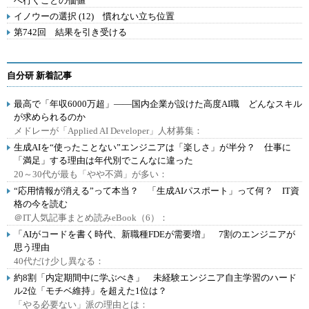
へ行くことの価値
イノウーの選択 (12) 慣れない立ち位置
第742回 結果を引き受ける
自分研 新着記事
最高で「年収6000万超」――国内企業が設けた高度AI職 どんなスキル
が求められるのか
メドレーが「Applied AI Developer」人材募集：
生成AIを“使ったことない”エンジニアは「楽しさ」が半分？ 仕事に
「満足」する理由は年代別でこんなに違った
20～30代が最も「やや不満」が多い：
“応用情報が消える”って本当？ 「生成AIパスポート」って何？ IT資
格の今を読む
＠IT人気記事まとめ読みeBook（6）：
「AIがコードを書く時代、新職種FDEが需要増」 7割のエンジニアが
思う理由
40代だけ少し異なる：
約8割「内定期間中に学ぶべき」 未経験エンジニア自主学習のハード
ル2位「モチベ維持」を超えた1位は？
「やる必要ない」派の理由とは：