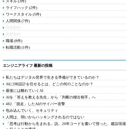
スキル (3件)
ライフハック (2件)
ワークスタイル (5件)
人間関係 (7件)
技術動向
業界動向
職場 (8件)
転職活動 (1件)
エンジニアライフ 最新の投稿
私たちはデジタル世界で生きる準備ができているのか？
AIにDB設計を任せるとは、どこの何のことなのか？
最後には離れていくAI
AIを「答えを教える先生」から「判断の稽古相手」へ
482.「脱走」したAIのサイバー攻撃
包み込んでいく、セキュリティ
人間は、弱いからハッキングされるのではない
「思考は行動から生まれる」説。20年コードを書いて悟った、建設現場