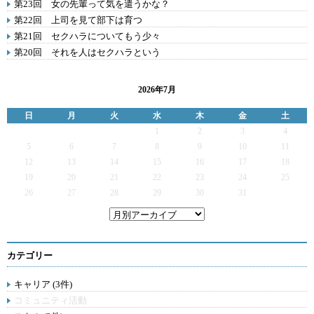
第23回 女の先輩って気を遣うかな？
第22回 上司を見て部下は育つ
第21回 セクハラについてもう少々
第20回 それを人はセクハラという
2026年7月
日
月
火
水
木
金
土
1
2
3
4
5
6
7
8
9
10
11
12
13
14
15
16
17
18
19
20
21
22
23
24
25
26
27
28
29
30
31
カテゴリー
キャリア (3件)
コミュニティ活動