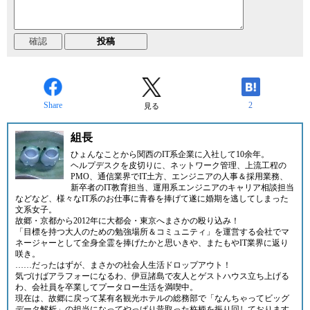
Share
2
見る
組長
ひょんなことから関西のIT系企業に入社して10余年。
ヘルプデスクを皮切りに、ネットワーク管理、上流工程の
PMO、通信業界でIT土方、エンジニアの人事＆採用業務、
新卒者のIT教育担当、運用系エンジニアのキャリア相談担当
などなど、様々なIT系のお仕事に青春を捧げて遂に婚期を逃してしまった
文系女子。
故郷・京都から2012年に大都会・東京へまさかの殴り込み！
「目標を持つ大人のための勉強場所＆コミュニティ」
を運営する会社でマ
ネージャーとして全身全霊を捧げたかと思いきや、またもやIT業界に返り
咲き。
……だったはずが、まさかの社会人生活ドロップアウト！
気づけばアラフォーになるわ、伊豆諸島で友人とゲストハウス立ち上げる
わ、会社員を卒業してプータロー生活を満喫中。
現在は、故郷に戻って某有名観光ホテルの総務部で「なんちゃってビッグ
データ解析」の担当になってやっぱり昔取った杵柄を振り回しております