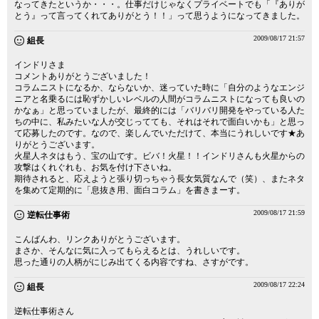
なってきたというか・・・。仕事だけじゃなくプライベートでも「『ありが
とう』って言ってくれてありがとう！！」って思うようになってきました。
2009/08/17 21:57
組長
インドリさま
コメントありがとうございました！
コラムニストになるか、ならないか、迷っていた時に「自分のようなエンジ
ニアと名乗るには恥ずかしいレベルの人間がコラムニストになっても良いの
かなぁ」と思っていましたが、最終的には「バリバリ開発をやっている人た
ちの中に、私みたいな人が交じってても、それはそれで面白いかも」と思っ
て応募したのです。なので、楽しんでいただけて、本当にうれしいです★あ
りがとうございます。
火星人ネタはもう、宝の山です。ビバ！火星！！インドリさんも火星からの
攻撃はくれぐれも、お気を付け下さいね。
期待されると、応えようと張り切っちゃう長女気質なんで（笑）、またネタ
を集めて定期的に「息抜き用、面白コラム」を書きまーす。
2009/08/17 21:59
逆転仕事術
こんばんわ、リンクありがとうございます。
まさか、そんなに気に入ってもらえるとは、うれしいです。
思った通りの人柄がにじみ出てくる内容ですね、さすがです。
2009/08/17 22:24
組長
逆転仕事術さん