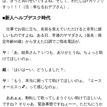
は、きっと気のせいですよね。そして、わたしはFカップで
すっ！！！（注：単なるおデブさん）。
■新人ヘルプデスク時代
仕事でお役に立ち、名前を覚えていただけると非常に嬉
しいものですよね。ある日、常連のヤマダさん（仮名：推
定年齢60歳）から甘えた口調でご指名電話が。
ヤ
：「あ、組長さん？ いつも、ありがとうね。ちょっと助
けてほしいのぉ」
組
：「はいはーい。どうしました？」
ヤ
：「もう、本当に困ってて助けてほしいのぉ。『エース
オーエスっ💕』って感じなのぉ」
ああぁぁ、動転して歌ってしまうぐらい助けてほしいん
ですね？ そりゃあ、緊急事態ですねぇーー。ただちにうか