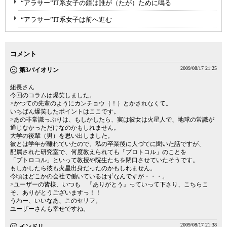
“アラサー”IT系女子の鐘は誰が（たが）ために鳴る
“アラサー”IT系女子は前へ進む
コメント
2009/08/17 21:25
第3バイオリン
組長さん
今回のコラムは爆笑しました。
>かつての先輩のようにカンチョウ（！）とかされなくて。
いちばん爆笑したポイントはここです。
>あの非常識っぷりは、もしかしたら、実は彼女は火星人で、地球の常識が
通じなかっただけなのかもしれません。
大学の後輩（男）を思い出しました。
彼とは学年が離れていたので、私の卒業後に人づてに聞いた話ですが、
配属された研究室で、何度教えられても「プロトコル」のことを
「プトロコル」といって教授や院生たちを閉口させていたそうです。
もしかしたら彼も火星出身だったのかもしれません。
今頃はどこかの会社で働いているはずなんですが・・・。
>ユーザーの皆様、いつも 『ありがとう』っていって下さり、こちらこ
そ、ありがとうございますっ！！
うわー、いいなあ、このセリフ。
ユーザーさんも幸せですね。
2009/08/17 21:38
インドリ