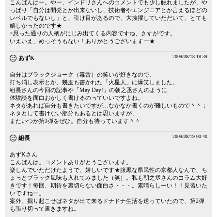
こんばんはー。やー、インドリさんへのコメントでも少し触れましたが、や
っぱり「自分は開発とか出来ないし、技術者やエンジニアとか言えるほどの
レベルでもないし」と、引け目があるので、大抜擢していただいて、とても
嬉しかったのです★
>思った通りの人柄がにじみ出てくる内容ですね、さすがです。
いえいえ、めっそうもない！ありがとうございますー★
2009/08/18 18:39
あずK
自分はブラックジョーク（毒舌）の笑いが好きなので、
打ち消し表示とか、幾度も書かれた「火星人」に爆笑しました。
組長さんの今回の記事や「May Day!」の朝之丞さんのように
体験談を面白おかしく書けるのっていいですよね。
ネタがあれば自分も書きたいですが…なかなか書くのが難しいもので＾＾；
ネタとして書けない部分もあるとは思いますが、
またいつか第2弾をぜひ。自分も待っています＾＾
2009/08/19 00:40
組長
あずKさん
こんばんは。コメントありがとうございます。
楽しんでいただけたようで、嬉しいです★腹黒な県民性の京都人なんで、ち
ょっとブラック風味も入れてみました（笑）。私も朝之丞さんのコラム大好
きです！毎回、期待を裏切らない面白さ・・・。素晴らしーい！！見習いた
いですねー。
案外、掘り起こせばネタが出て来るドナドナ生活を送っていたので、第2弾
も張り切って書きますね。