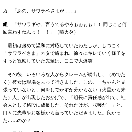
カ
：「あの、サワラベさまが……」
組
：「サワラギや、言うてるやろぉぉぉぉ！！ 同じこと何
回言わすねんっ！！！」（噴火💢）
最初は努めて温和に対応していたわたしが、しつこく
「サワラベさま」ネタで絡まれ、徐々にキレていく様子を
ずっと観察していた先輩は、ここで大爆笑。
その後、いろいろな人からクレームが続出し、（めでた
く）彼女は現場を去って行きました。この、「ちゃんと見
張っていないと、何をしでかすか分からない（火星から来
た）人」が出現したおかげで、「組長に責任感が出て、社
会人として格段に成長した。それだけが、収穫だ！」と、
口々に先輩やお客様から言っていただきました。良かっ
た……のか？