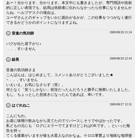
あー！分かります、分かります。本文中にも書きましたが、専門用語や技術
的に正しい表現でも、結局は依頼者に伝わらなかったら仕事になりませんか
らね、ヘルプデスクの場合は。
ユーザさんとのギャップをいかに面白がるかが、この仕事をつつがなく遂行
できるかどうかのポイントになりますよね。
2009/08/20 21:24
音速の気功師
バグが出た昼下がり♪
．．．すいません
2009/08/20 22:43
組長
音速の気功師さま
こんばんは。はじめまして。コメントありがとうございました★
>．．．すいません
いえいえ。お気になさらず（笑）。
何となく「笑うしかない」状況だったんだろうと勝手に推察いたしました。
もし、ちょっとした息抜きになったんであれば、幸いです。
2009/08/27 12:31
はぐれねこ
こんにちわ。
お昼に味噌汁飲みながら見てたのでリバースしそうでやばかったです。
私どもの元にも「ログにエラーでてますけどこれはOKです。」といった報
告を持っ
てくる後輩がいますが彼も火星人なのかなぁ。ケロロ軍曹より地味な地球侵