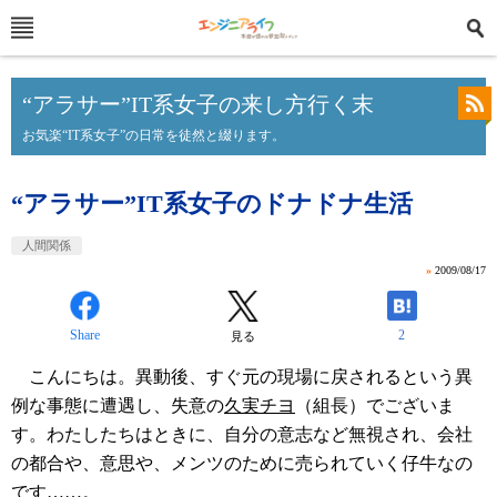
“アラサー”IT系女子の来し方行く末
お気楽“IT系女子”の日常を徒然と綴ります。
“アラサー”IT系女子のドナドナ生活
人間関係
»
2009/08/17
Share
2
見る
こんにちは。異動後、すぐ元の現場に戻されるという異
例な事態に遭遇し、失意の
久実チヨ
（組長）でございま
す。わたしたちはときに、自分の意志など無視され、会社
の都合や、意思や、メンツのために売られていく仔牛なの
です……。