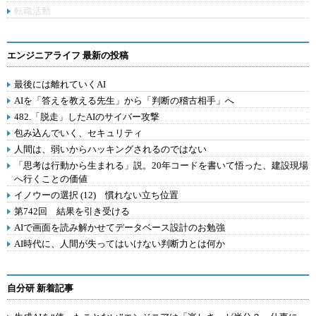
転職活動
エンジニアライフ 最新の投稿
最後には離れていくAI
AIを「答えを教える先生」から「判断の稽古相手」へ
482.「脱走」したAIのサイバー攻撃
包み込んでいく、セキュリティ
人間は、弱いからハッキングされるのではない
「思考は行動から生まれる」説。20年コードを書いて悟った、建設現場
へ行くことの価値
イノウーの選択 (12) 慣れない立ち位置
第742回 結果を引き受ける
AIで画面を読み解かせてデータベース設計のお勉強
AI時代に、人間が失ってはいけない判断力とは何か
自分研 新着記事