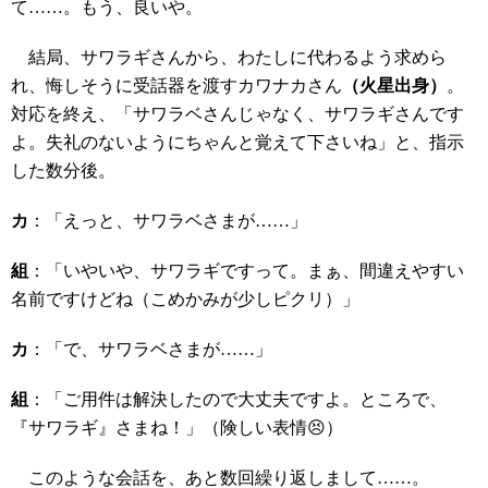
て……。もう、良いや。
結局、サワラギさんから、わたしに代わるよう求めら
れ、悔しそうに受話器を渡すカワナカさん
（火星出身）
。
対応を終え、「サワラベさんじゃなく、サワラギさんです
よ。失礼のないようにちゃんと覚えて下さいね」と、指示
した数分後。
カ
：「えっと、サワラベさまが……」
組
：「いやいや、サワラギですって。まぁ、間違えやすい
名前ですけどね（こめかみが少しピクリ）」
カ
：「で、サワラベさまが……」
組
：「ご用件は解決したので大丈夫ですよ。ところで、
『サワラギ』さまね！」（険しい表情😣）
このような会話を、あと数回繰り返しまして……。