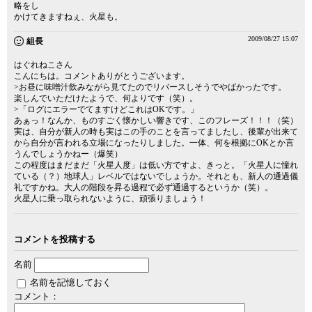
略をし
かけてきますねぇ、火星も。
2009/08/27 15:07
組長
はぐれねこさん
こんにちは。コメントありがとうございます。
>お昼に味噌汁飲みながら見てたのでリバースしそうでやばかったです。
楽しんでいただけたようで、何よりです（笑）。
>「ログにエラーでてますけどこれはOKです。」
あぁっ！なんか、ものすごく懐かしい響きです、このフレーズ！！！（笑）
実は、自分が新人の時も実はこの手のことを言ってましたし、後輩が出来て
から自分が言われる立場になったりしました。一体、何を根拠にOKとか言
うんでしょうかねー（爆笑）
この程度はまだまだ「火星人度」は低い方ですよ、きっと。「火星人に憧れ
ている（？）地球人」レベルではないでしょうか。それとも、新人の通過儀
礼ですかね。大人の階段を昇る過程で必ず通過するというか（笑）。
火星人に乗っ取られないように、頑張りましょう！
コメントを投稿する
名前
名前を記憶しておく
コメント：