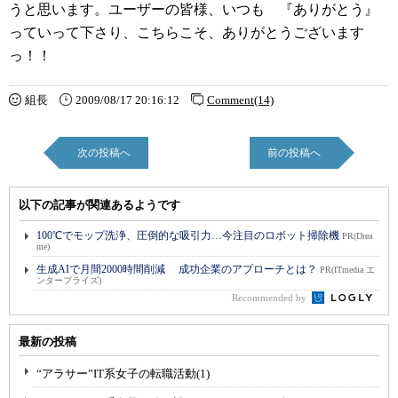
うと思います。ユーザーの皆様、いつも 『ありがとう』
っていって下さり、こちらこそ、ありがとうございます
っ！！
組長
2009/08/17 20:16:12
Comment(14)
次の投稿へ
前の投稿へ
以下の記事が関連あるようです
100℃でモップ洗浄、圧倒的な吸引力…今注目のロボット掃除機
PR(Drea
me)
生成AIで月間2000時間削減 成功企業のアプローチとは？
PR(ITmedia エ
ンタープライズ)
Recommended by
最新の投稿
“アラサー”IT系女子の転職活動(1)