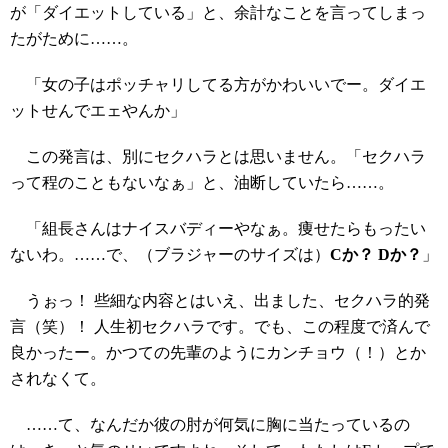
が「ダイエットしている」と、余計なことを言ってしまっ
たがために……。
「女の子はポッチャリしてる方がかわいいでー。ダイエ
ットせんでエェやんか」
この発言は、別にセクハラとは思いません。「セクハラ
って程のこともないなぁ」と、油断していたら……。
「組長さんはナイスバディーやなぁ。痩せたらもったい
ないわ。……で、（ブラジャーのサイズは）
Cか？ Dか？
」
うぉっ！ 些細な内容とはいえ、出ました、セクハラ的発
言（笑）！ 人生初セクハラです。でも、この程度で済んで
良かったー。かつての先輩のようにカンチョウ（！）とか
されなくて。
……て、なんだか彼の肘が何気に胸に当たっているの