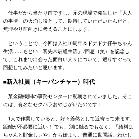
仕事だから当たり前ですし、元の現場で発生した「大人
の事情」の火消し役として、期待していただいたんだと、
無理やり前向きに考えることにします。
ということで、今回は入社10周年＆ドナドナ仔牛ちゃん
生活……もとい「客先常駐組生活」7回忌（笑）を記念し
て、これまで出会った面白い人々について、選りすぐって
回想してみたいと思います。
■新入社員（キーパンチャー）時代
某金融機関の事務センターに配属されていました。そこ
には、有名なセクハラおやじがいたのです！
1人で作業していると、好々爺然として近寄って来ます。
距離が不必要に近い！ でも、別に触るでもなく、「給料は
ちゃんと貯金しぃや」から始まり、普通に世間話。わたし