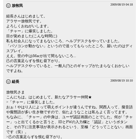
2009/08/19 04:18
放牧民
組長さんはじめまして。
アラサー放牧民です。
よろしくおねがいします。
「チャー」に爆笑しました。
目が覚めました(こんな時間に)
私も社会人になってまもないころ、ヘルプデスクをやっていました。
「パソコンが動かない」というので送ってもらったところ、届いたのはディ
スプレイ。
ええ。世の中はiMacが出て間もないころ...
己の言葉足らずを恨む昼下がり。
ヘルプデスクやっていると、一般人(?)とのギャップがたまらなくおかしい
ですよね。
2009/08/19 10:10
組長
放牧民さま
こんにちは。はじめまして。新たなアラサー仲間★
>「チャー」に爆笑しました。
おぉ！やはり人によって萌えポイントが違うんですね。関西人って、擬音語
や擬態語が多い生き物ですので、似たようなことは私もよく言ってます。
ちなみに、「チャー」の中身は、ユーザ認証画面のことでした。何が「チャ
ー」っと出てくるかと言うと、IDとPWの入力欄と「認証」というボタン
と、その下に注意事項が表示されるという、至極「どうってことない」画面
です（笑）。
>己の言葉足らずを恨む昼下がり。