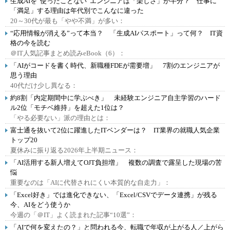
生成AIを“使ったことない”エンジニアは「楽しさ」が半分？ 仕事に
「満足」する理由は年代別でこんなに違った
20～30代が最も「やや不満」が多い：
“応用情報が消える”って本当？ 「生成AIパスポート」って何？ IT資
格の今を読む
＠IT人気記事まとめ読みeBook（6）：
「AIがコードを書く時代、新職種FDEが需要増」 7割のエンジニアが
思う理由
40代だけ少し異なる：
約8割「内定期間中に学ぶべき」 未経験エンジニア自主学習のハード
ル2位「モチベ維持」を超えた1位は？
「やる必要ない」派の理由とは：
富士通を抜いて2位に躍進したITベンダーは？ IT業界の就職人気企業
トップ20
夏休みに振り返る2026年上半期ニュース：
「AI活用する新人増えてOJT負担増」 複数の調査で露呈した現場の苦
悩
重要なのは「AIに代替されにくい本質的な自走力」：
「Excel好き」では進化できない、「Excel/CSVでデータ連携」が残る
今、AIをどう使うか
今週の「＠IT」よく読まれた記事“10選”：
「AIで何を変えたの？」と問われる今、転職で年収が上がる人／上がら