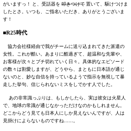
がいますっ！ と、受話器を
叩きつけて
置いて、駆けつけま
したとさ。いつも、ご指名いただき、ありがとうございま
す！
■R25時代
協力会社様経由で我がチームに送り込まれてきた派遣の
女性。これが酷い。あまりに酷過ぎて、超温和な先輩や、
お客様が次々とブチ切れていく日々。具体的なエピソード
の数々は割愛しますが、どうやら、まともに日本語が通じ
ないのと、妙な自信を持っているようで指示を無視して暴
走した挙句、信じられないミスをしでかす人でした。
あの非常識っぷりは、もしかしたら、実は彼女は火星人
で、地球の常識が通じなかっただけなのかもしれません。
どこからどう見ても日本人にしか見えないんですが、人は
見掛けによらないものですね……。