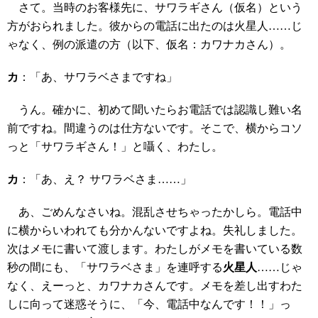
さて。当時のお客様先に、サワラギさん（仮名）という
方がおられました。彼からの電話に出たのは火星人……じ
ゃなく、例の派遣の方（以下、仮名：カワナカさん）。
カ
：「あ、サワラベさまですね」
うん。確かに、初めて聞いたらお電話では認識し難い名
前ですね。間違うのは仕方ないです。そこで、横からコソ
っと「サワラギさん！」と囁く、わたし。
カ
：「あ、え？ サワラベさま……」
あ、ごめんなさいね。混乱させちゃったかしら。電話中
に横からいわれても分かんないですよね。失礼しました。
次はメモに書いて渡します。わたしがメモを書いている数
秒の間にも、「サワラベさま」を連呼する
火星人
……じゃ
なく、えーっと、カワナカさんです。メモを差し出すわた
しに向って迷惑そうに、「今、電話中なんです！！」っ