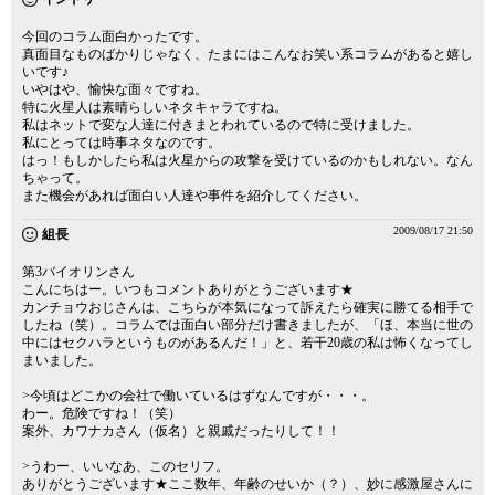
今回のコラム面白かったです。
真面目なものばかりじゃなく、たまにはこんなお笑い系コラムがあると嬉し
いです♪
いやはや、愉快な面々ですね。
特に火星人は素晴らしいネタキャラですね。
私はネットで変な人達に付きまとわれているので特に受けました。
私にとっては時事ネタなのです。
はっ！もしかしたら私は火星からの攻撃を受けているのかもしれない。なん
ちゃって。
また機会があれば面白い人達や事件を紹介してください。
2009/08/17 21:50
組長
第3バイオリンさん
こんにちはー。いつもコメントありがとうございます★
カンチョウおじさんは、こちらが本気になって訴えたら確実に勝てる相手で
したね（笑）。コラムでは面白い部分だけ書きましたが、「ほ、本当に世の
中にはセクハラというものがあるんだ！」と、若干20歳の私は怖くなってし
まいました。
>今頃はどこかの会社で働いているはずなんですが・・・。
わー。危険ですね！（笑）
案外、カワナカさん（仮名）と親戚だったりして！！
>うわー、いいなあ、このセリフ。
ありがとうございます★ここ数年、年齢のせいか（？）、妙に感激屋さんに